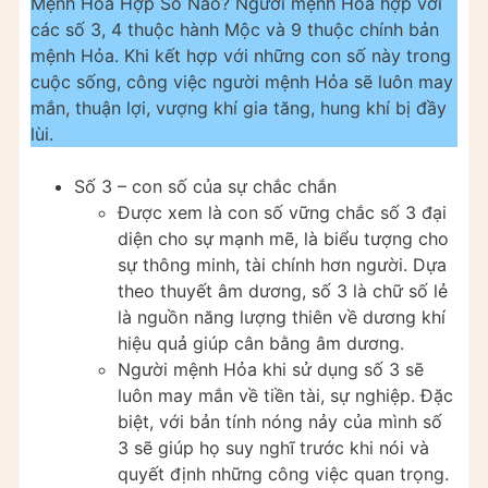
Mệnh Hoả Hợp Số Nào? Người mệnh Hỏa hợp với
các số 3, 4 thuộc hành Mộc và 9 thuộc chính bản
mệnh Hỏa. Khi kết hợp với những con số này trong
cuộc sống, công việc người mệnh Hỏa sẽ luôn may
mắn, thuận lợi, vượng khí gia tăng, hung khí bị đầy
lùi.
Số 3 – con số của sự chắc chắn
Được xem là con số vững chắc số 3 đại
diện cho sự mạnh mẽ, là biểu tượng cho
sự thông minh, tài chính hơn người. Dựa
theo thuyết âm dương, số 3 là chữ số lẻ
là nguồn năng lượng thiên về dương khí
hiệu quả giúp cân bằng âm dương.
Người mệnh Hỏa khi sử dụng số 3 sẽ
luôn may mắn về tiền tài, sự nghiệp. Đặc
biệt, với bản tính nóng nảy của mình số
3 sẽ giúp họ suy nghĩ trước khi nói và
quyết định những công việc quan trọng.