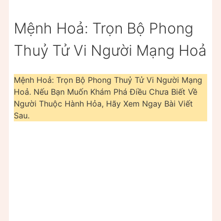
Mệnh Hoả: Trọn Bộ Phong
Thuỷ Tử Vi Người Mạng Hoả
Mệnh Hoả: Trọn Bộ Phong Thuỷ Tử Vi Người Mạng
Hoả. Nếu Bạn Muốn Khám Phá Điều Chưa Biết Về
Người Thuộc Hành Hỏa, Hãy Xem Ngay Bài Viết
Sau.