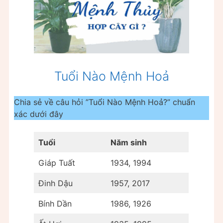
Tuổi Nào Mệnh Hoả
Chia sẻ về câu hỏi ”Tuổi Nào Mệnh Hoả?” chuẩn
xác dưới đây
Tuổi
Năm sinh
Giáp Tuất
1934, 1994
Đinh Dậu
1957, 2017
Bính Dần
1986, 1926