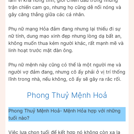
làm vì khá nóng tính, giỏi chiến đấu trong những
trận chiến cam go, nhưng họ cũng dễ nổi nóng và
gây căng thẳng giữa các cá nhân.
Phụ nữ mạng Hỏa đảm đang nhưng lại thiếu đi sự
nữ tính, dung mạo xinh đẹp nhưng lòng dạ bất an,
không muốn thua kém người khác, rất mạnh mẽ và
linh hoạt trước mặt đàn ông.
Phụ nữ mệnh này cũng có thể là một người mẹ và
người vợ đảm đang, nhưng cô ấy phải ở vị trí thống
lĩnh trong nhà, nếu không, cô ấy sẽ gây ra rắc rối.
Phong Thuỷ Mệnh Hoả
Phong Thuỷ Mệnh Hoả- Mệnh Hỏa hợp với những
tuổi nào?
Việc lựa chọn tuổi để kết hợp nó không còn xa lạ