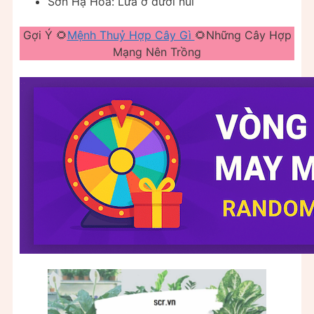
Sơn Hạ Hỏa: Lửa ở dưới núi
Gợi Ý 🌻
Mệnh Thuỷ Hợp Cây Gì
🌻Những Cây Hợp
Mạng Nên Trồng