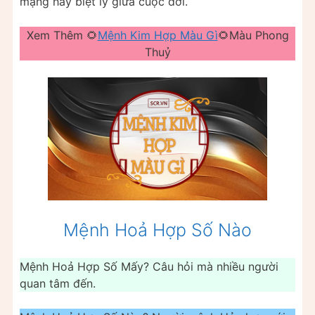
mạng hay biệt ly giữa cuộc đời.
Xem Thêm 🌻
Mệnh Kim Hợp Màu Gì
🌻Màu Phong
Thuỷ
Mệnh Hoả Hợp Số Nào
Mệnh Hoả Hợp Số Mấy? Câu hỏi mà nhiều người
quan tâm đến.