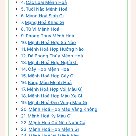
Các Loại Mệnh Hoả
Tuổi Nào Mệnh Hoả
Mạng Hoả Sinh Gì
Mạng Hoả Khắc Gì
Tử Vi Mệnh Hoả
Phong Thuỷ Mệnh Hoả
Mệnh Hoả Hợp Số Nào
Mệnh Hoả Hợp Hướng Nào
Đá Phong Thủy Mệnh Hoả
Mệnh Hoả Hợp Nghề Gì
Cây Hợp Mệnh Hoả
Mệnh Hoả Hợp Cây Gì
Bảng Màu Mệnh Hoả
Mệnh Hoả Hợp Với Màu Gì
Mệnh Hoả Hợp Màu Xe Gì
Mệnh Hoả Đeo Vòng Màu Gì
Mệnh Hoả Hợp Màu Vàng Không
Mệnh Hoả Kỵ Màu Gì
Mệnh Hoả Có Nên Nuôi Cá
Mệnh Hoả Hợp Mệnh Gì
Mệnh Hoả Và Mệnh Kim