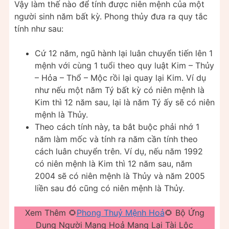
Vậy làm thế nào để tính được niên mệnh của một
người sinh năm bất kỳ. Phong thủy đưa ra quy tắc
tính như sau:
Cứ 12 năm, ngũ hành lại luân chuyển tiến lên 1
mệnh với cùng 1 tuổi theo quy luật Kim – Thủy
– Hỏa – Thổ – Mộc rồi lại quay lại Kim. Ví dụ
như nếu một năm Tý bất kỳ có niên mệnh là
Kim thì 12 năm sau, lại là năm Tý ấy sẽ có niên
mệnh là Thủy.
Theo cách tính này, ta bắt buộc phải nhớ 1
năm làm mốc và tính ra năm cần tính theo
cách luân chuyển trên. Ví dụ, nếu năm 1992
có niên mệnh là Kim thì 12 năm sau, năm
2004 sẽ có niên mệnh là Thủy và năm 2005
liền sau đó cũng có niên mệnh là Thủy.
Xem Thêm 🌻
Phong Thuỷ Mệnh Hoả
🌻 Bộ Ứng
Dụng Người Mạng Hoả Mang Lại Tài Lộc