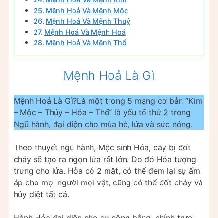
Mệnh Hoả Và Mệnh Mộc
Mệnh Hoả Và Mệnh Thuỷ
Mệnh Hoả Và Mệnh Hoả
Mệnh Hoả Và Mệnh Thổ
Mệnh Hoả Là Gì
Mệnh Hoả Là Gì?Là một trong 5 mạng cơ bản “Kim
– Mộc – Thủy – Hỏa – Thổ“ là yếu tố thứ 2 trong
Ngũ hành, đại diện cho mùa hè, lửa và sức nóng.
Theo thuyết ngũ hành, Mộc sinh Hỏa, cây bị đốt
cháy sẽ tạo ra ngọn lửa rất lớn. Do đó Hỏa tượng
trưng cho lửa. Hỏa có 2 mặt, có thể đem lại sự ấm
áp cho mọi người mọi vật, cũng có thể đốt cháy và
hủy diệt tất cả.
Hành Hỏa đại diện cho sự công bằng, chính trực.