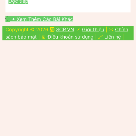
Đọc tiếp
+ Xem Thêm Các Bài Khác
Copyright © 2026 🆎
SCR.VN
📌
Giới thiệu
| 📜
Chính
sách bảo mật
| 📄
Điều khoản sử dụng
| 🔗
Liên hệ
|