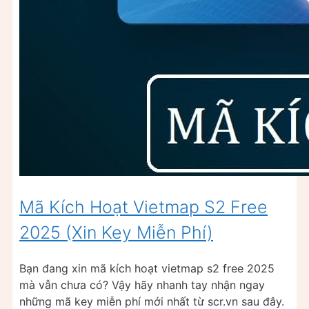
Mã Kích Hoạt Vietmap S2 Free
2025 (Xin Key Miễn Phí)
Bạn đang xin mã kích hoạt vietmap s2 free 2025
mà vẫn chưa có? Vậy hãy nhanh tay nhận ngay
những mã key miễn phí mới nhất từ scr.vn sau đây.