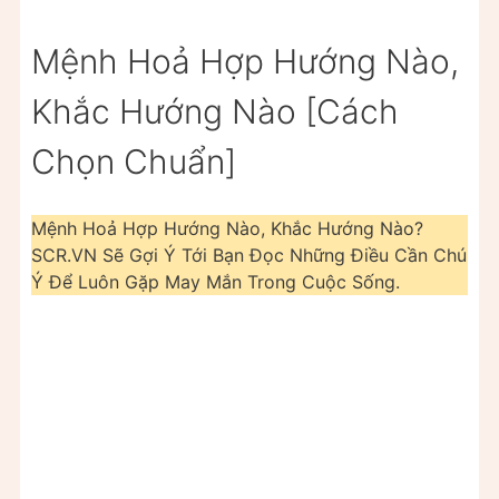
Mệnh Hoả Hợp Hướng Nào,
Khắc Hướng Nào [Cách
Chọn Chuẩn]
Mệnh Hoả Hợp Hướng Nào, Khắc Hướng Nào?
SCR.VN Sẽ Gợi Ý Tới Bạn Đọc Những Điều Cần Chú
Ý Để Luôn Gặp May Mắn Trong Cuộc Sống.