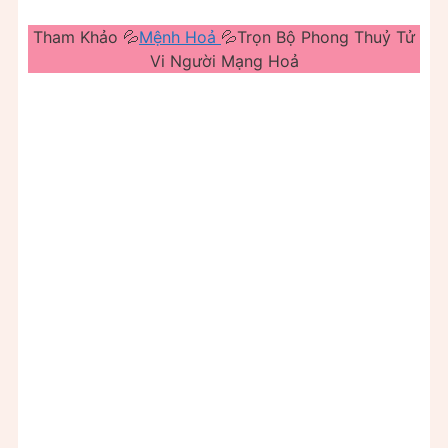
Tham Khảo 💦
Mệnh Hoả
💦Trọn Bộ Phong Thuỷ Tử
Vi Người Mạng Hoả