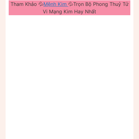
Tham Khảo 💦
Mệnh Kim
💦Trọn Bộ Phong Thuỷ Tử
Vi Mạng Kim Hay Nhất