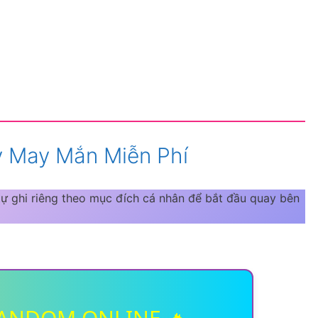
y May Mắn Miễn Phí
 ghi riêng theo mục đích cá nhân để bắt đầu quay bên