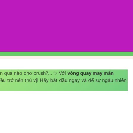
ón quà nào cho crush?… ✨ Với
vòng quay may mắn
 đều trở nên thú vị! Hãy bắt đầu ngay và để sự ngẫu nhiên