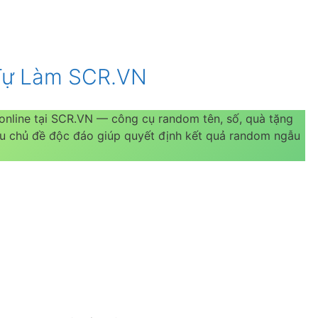
Tự Làm SCR.VN
nline tại SCR.VN — công cụ random tên, số, quà tặng
ều chủ đề độc đáo giúp quyết định kết quả random ngẫu