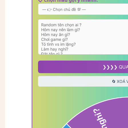
❯❯❯❯ QUA
🔄 XOÁ