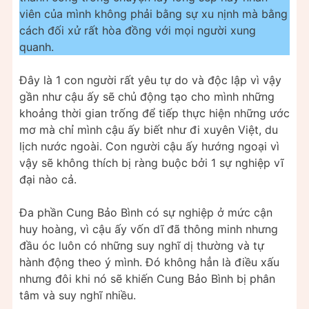
viên của mình không phải bằng sự xu nịnh mà bằng
cách đối xử rất hòa đồng với mọi người xung
quanh.
Đây là 1 con người rất yêu tự do và độc lập vì vậy
gần như cậu ấy sẽ chủ động tạo cho mình những
khoảng thời gian trống để tiếp thực hiện những ước
mơ mà chỉ mình cậu ấy biết như đi xuyên Việt, du
lịch nước ngoài. Con người cậu ấy hướng ngoại vì
vậy sẽ không thích bị ràng buộc bởi 1 sự nghiệp vĩ
đại nào cả.
Đa phần Cung Bảo Bình có sự nghiệp ở mức cận
huy hoàng, vì cậu ấy vốn dĩ đã thông minh nhưng
đầu óc luôn có những suy nghĩ dị thường và tự
hành động theo ý mình. Đó không hẳn là điều xấu
nhưng đôi khi nó sẽ khiến Cung Bảo Bình bị phân
tâm và suy nghĩ nhiều.