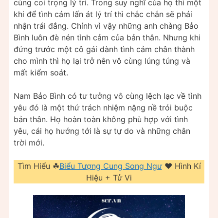
cùng coi trọng lý trí. Trong suy nghĩ của họ thì một
khi để tình cảm lấn át lý trí thì chắc chắn sẽ phải
nhận trái đắng. Chính vì vậy những anh chàng Bảo
Bình luôn đè nén tình cảm của bản thân. Nhưng khi
đứng trước một cô gái dành tình cảm chân thành
cho mình thì họ lại trở nên vô cùng lúng túng và
mất kiểm soát.
Nam Bảo Bình có tư tưởng vô cùng lệch lạc về tình
yêu đó là một thứ trách nhiệm nặng nề trói buộc
bản thân. Họ hoàn toàn không phù hợp với tình
yêu, cái họ hướng tới là sự tự do và những chân
trời mới.
Tìm Hiểu ☘
Biểu Tượng Cung Song Ngư
❤️️ Hình Kí
Hiệu + Tử Vi