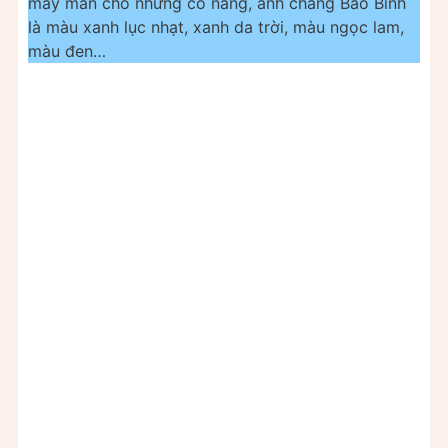
may mắn cho những cô nàng, anh chàng Bảo Bình
là màu xanh lục nhạt, xanh da trời, màu ngọc lam,
màu đen…