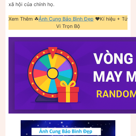
xã hội của chính họ.
Xem Thêm ☘
Ảnh Cung Bảo Bình Đẹp
❤️️Kí hiệu + Tử
Vi Trọn Bộ