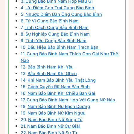
Cung Bảo Bình Nam Hợp Màu Gì
Ưu Điểm Con Trai Cung Bảo Bình
Nhược Điểm Đàn Ông Cung Bảo Bình
Tử Vi Cung Bảo Bình Nam
Tính Cách Cung Bảo Bình Nam
Sự Nghiệp Cung Bảo Bình Nam
Tình Yêu Cung Bảo Bình Nam
Dấu Hiệu Bảo Bình Nam Thích Bạn
Cung Bảo Bình Nam Thích Con Gái Như Thế
Nào
Bảo Bình Nam Khi Yêu
Bảo Bình Nam Khi Ghen
Khi Nam Bảo Bình Yêu Thật Lòng
Cách Quyến Rũ Nam Bảo Bình
Nam Bảo Bình Khi Chiều Bạn Gái
Cung Bảo Bình Nam Hợp Với Cung Nữ Nào
Nam Bảo Bình Nữ Bạch Dương
Nam Bảo Bình Nữ Kim Ngưu
Nam Bảo Bình Nữ Song Tử
Nam Bảo Bình Nữ Cự Giải
Nam Bảo Bình Nữ Sư Tử