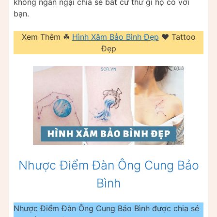
không ngần ngại chia sẻ bất cứ thứ gì họ có với
bạn.
Xem Thêm ☘
Hình Xăm Bảo Bình Đẹp
❤️ Tattoo
Đẹp
Nhược Điểm Đàn Ông Cung Bảo
Bình
Nhược Điểm Đàn Ông Cung Bảo Bình được chia sẻ