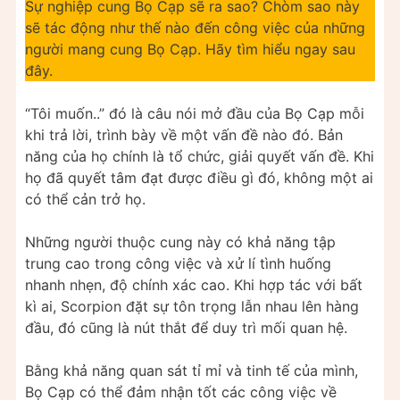
Sự nghiệp cung Bọ Cạp sẽ ra sao? Chòm sao này
sẽ tác động như thế nào đến công việc của những
người mang cung Bọ Cạp. Hãy tìm hiểu ngay sau
đây.
“Tôi muốn..” đó là câu nói mở đầu của Bọ Cạp mỗi
khi trả lời, trình bày về một vấn đề nào đó. Bản
năng của họ chính là tổ chức, giải quyết vấn đề. Khi
họ đã quyết tâm đạt được điều gì đó, không một ai
có thể cản trở họ.
Những người thuộc cung này có khả năng tập
trung cao trong công việc và xử lí tình huống
nhanh nhẹn, độ chính xác cao. Khi hợp tác với bất
kì ai, Scorpion đặt sự tôn trọng lẫn nhau lên hàng
đầu, đó cũng là nút thắt để duy trì mối quan hệ.
Bằng khả năng quan sát tỉ mỉ và tinh tế của mình,
Bọ Cạp có thể đảm nhận tốt các công việc về