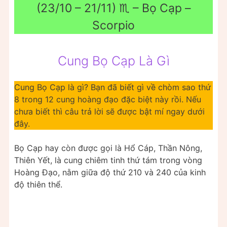
(23/10 – 21/11) ♏ – Bọ Cạp –
Scorpio
Cung Bọ Cạp Là Gì
Cung Bọ Cạp là gì? Bạn đã biết gì về chòm sao thứ
8 trong 12 cung hoàng đạo đặc biệt này rồi. Nếu
chưa biết thì câu trả lời sẽ được bật mí ngay dưới
đây.
Bọ Cạp hay còn được gọi là Hổ Cáp, Thần Nông,
Thiên Yết, là cung chiêm tinh thứ tám trong vòng
Hoàng Đạo, nằm giữa độ thứ 210 và 240 của kinh
độ thiên thể.