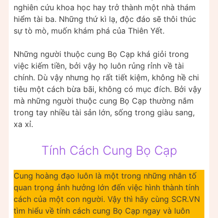
nghiên cứu khoa học hay trở thành một nhà thám
hiểm tài ba. Những thứ kì lạ, độc đáo sẽ thôi thúc
sự tò mò, muốn khám phá của Thiên Yết.
Những người thuộc cung Bọ Cạp khá giỏi trong
việc kiếm tiền, bởi vậy họ luôn rủng rỉnh về tài
chính. Dù vậy nhưng họ rất tiết kiệm, không hề chi
tiêu một cách bừa bãi, không có mục đích. Bởi vậy
mà những người thuộc cung Bọ Cạp thường nắm
trong tay nhiều tài sản lớn, sống trong giàu sang,
xa xỉ.
Tính Cách Cung Bọ Cạp
Cung hoàng đạo luôn là một trong những nhân tố
quan trọng ảnh hưởng lớn đến việc hình thành tính
cách của một con người. Vậy thì hãy cùng SCR.VN
tìm hiểu về tính cách cung Bọ Cạp ngay và luôn