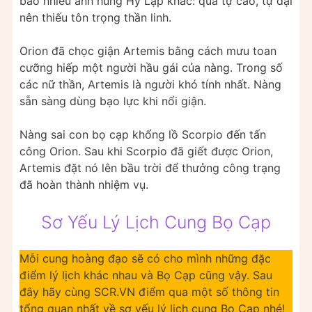
bao nhiêu anh hùng Hy Lạp khác: quá tự cao, tự đại
nên thiếu tôn trọng thần linh.
Orion đã chọc giận Artemis bằng cách mưu toan
cưỡng hiếp một người hầu gái của nàng. Trong số
các nữ thần, Artemis là người khó tính nhất. Nàng
sẵn sàng dùng bạo lực khi nổi giận.
Nàng sai con bọ cạp khổng lồ Scorpio đến tấn
công Orion. Sau khi Scorpio đã giết được Orion,
Artemis đặt nó lên bầu trời để thưởng công trạng
đã hoàn thành nhiệm vụ.
Sơ Yếu Lý Lịch Cung Bọ Cạp
Mỗi cung hoàng đạo sẽ có cho mình những đặc
điểm lý lịch khác nhau và Bọ Cạp cũng vậy. Sau
đây hãy cùng SCR.VN điểm qua một số thông tin
tổng quan nhất về sơ yếu lý lịch cung Bọ Cạp nhé!