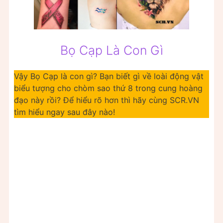
Bọ Cạp Là Con Gì
Vậy Bọ Cạp là con gì? Bạn biết gì về loài động vật
biểu tượng cho chòm sao thứ 8 trong cung hoàng
đạo này rồi? Để hiểu rõ hơn thì hãy cùng SCR.VN
tìm hiểu ngay sau đây nào!