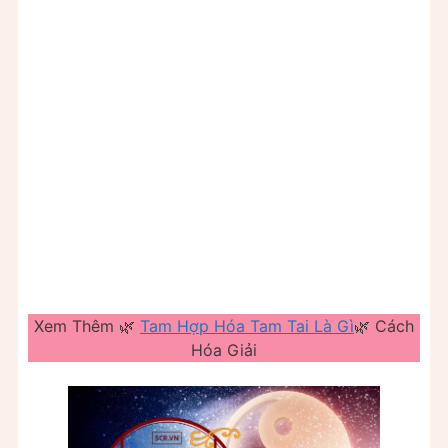
Xem Thêm 🌿
Tam Hợp Hóa Tam Tai Là Gì
🌿 Cách
Hóa Giải