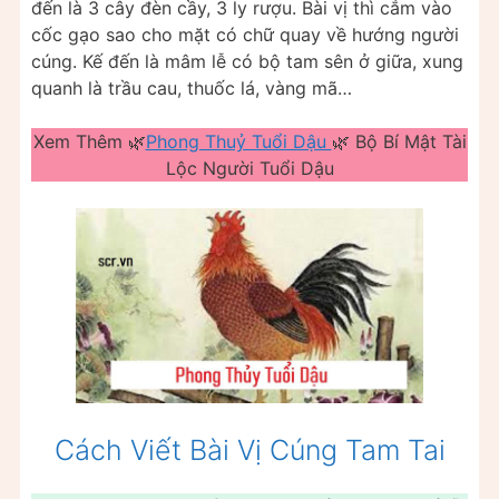
đến là 3 cây đèn cầy, 3 ly rượu. Bài vị thì cắm vào
cốc gạo sao cho mặt có chữ quay về hướng người
cúng. Kế đến là mâm lễ có bộ tam sên ở giữa, xung
quanh là trầu cau, thuốc lá, vàng mã…
Xem Thêm 🌿
Phong Thuỷ Tuổi Dậu
🌿 Bộ Bí Mật Tài
Lộc Người Tuổi Dậu
Cách Viết Bài Vị Cúng Tam Tai