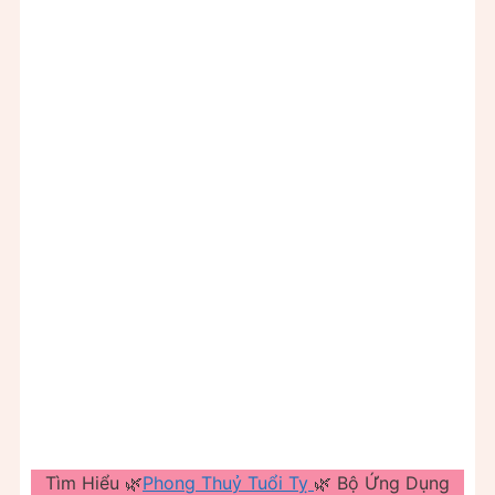
Tìm Hiểu 🌿
Phong Thuỷ Tuổi Tỵ
🌿 Bộ Ứng Dụng