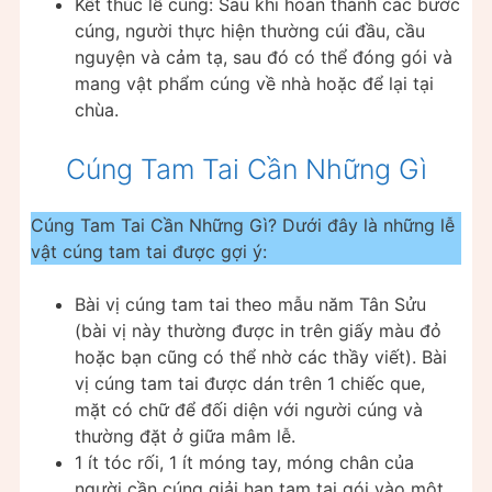
Kết thúc lễ cúng: Sau khi hoàn thành các bước
cúng, người thực hiện thường cúi đầu, cầu
nguyện và cảm tạ, sau đó có thể đóng gói và
mang vật phẩm cúng về nhà hoặc để lại tại
chùa.
Cúng Tam Tai Cần Những Gì
Cúng Tam Tai Cần Những Gì? Dưới đây là những lễ
vật cúng tam tai được gợi ý:
Bài vị cúng tam tai theo mẫu năm Tân Sửu
(bài vị này thường được in trên giấy màu đỏ
hoặc bạn cũng có thể nhờ các thầy viết). Bài
vị cúng tam tai được dán trên 1 chiếc que,
mặt có chữ để đối diện với người cúng và
thường đặt ở giữa mâm lễ.
1 ít tóc rối, 1 ít móng tay, móng chân của
người cần cúng giải hạn tam tai gói vào một