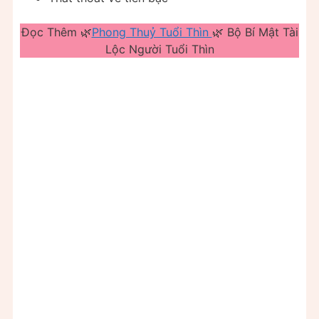
Đọc Thêm 🌿
Phong Thuỷ Tuổi Thìn
🌿 Bộ Bí Mật Tài
Lộc Người Tuổi Thìn