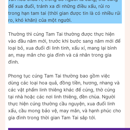
để xua đuổi, tránh xa đi những điều xấu, rủi ro
trong hạn tam tai (thời gian được tin là có nhiều rủi
ro, khó khăn) của một người.
Thường thì cúng Tam Tai thường được thực hiện
vào đầu năm mới, trước khi bước sang năm mới để
loại bỏ, xua đuổi đi linh tinh, xấu xí, mang lại bình
an, may mắn cho gia đình và cá nhân trong gia
đình.
Phong tục cúng Tam Tai thường bao gồm việc
dùng các loại hoa quả, đồng tiền, hương, nhang và
các vật phẩm linh thiêng khác để cúng, thờ cúng
tại nhà hoặc các nơi linh thiêng, đền chùa. Người
thực hiện cúng thường cầu nguyện, xua đuổi linh
xấu, cầu mong bảo vệ, may mắn, và hạnh phúc cho
gia đình trong thời gian Tam Tai sắp tới.