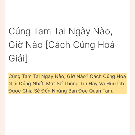
Cúng Tam Tai Ngày Nào,
Giờ Nào [Cách Cúng Hoá
Giải]
Cúng Tam Tai Ngày Nào, Giờ Nào? Cách Cúng Hoá
Giải Đúng Nhất. Một Số Thông Tin Hay Và Hữu Ích
Được Chia Sẻ Đến Những Bạn Đọc Quan Tâm.