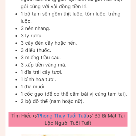
gói cùng với vài đồng tiền lẻ.
1 bộ tam sên gồm thịt luộc, tôm luộc, trứng
luộc.
3 nén nhang.
3 ly rượu.
3 cây đèn cầy hoặc nến.
3 điếu thuốc.
3 miếng trầu cau.
3 xấp tiền vàng mã.
1 đĩa trái cây tươi.
1 bình hoa tươi.
1 đĩa muối.
1 cốc gạo (để có thể cắm bài vị cúng tam tai).
2 bộ đồ thế (nam hoặc nữ).
Tìm Hiểu 🌿
Phong Thuỷ Tuổi Tuất
🌿 Bộ Bí Mật Tài
Lộc Người Tuổi Tuất