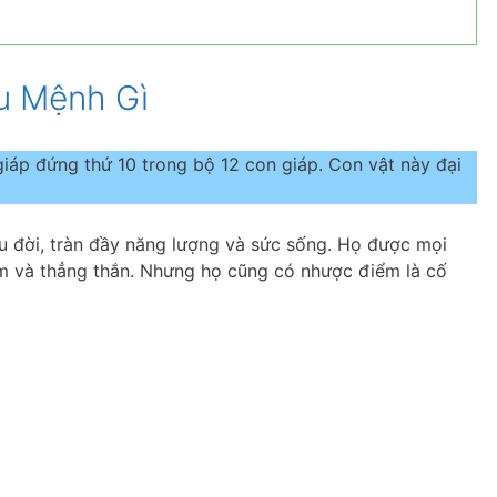
u Mệnh Gì
giáp đứng thứ 10 trong bộ 12 con giáp. Con vật này đại
yêu đời, tràn đầy năng lượng và sức sống. Họ được mọi
iệm và thẳng thắn. Nhưng họ cũng có nhược điểm là cố