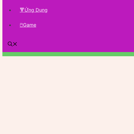
🔻Ứng Dụng
🖱Game