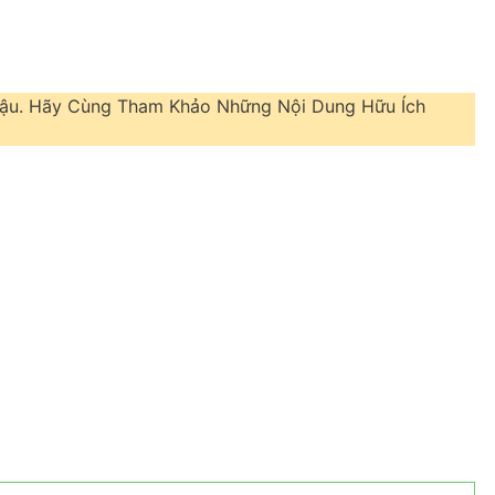
 Dậu. Hãy Cùng Tham Khảo Những Nội Dung Hữu Ích