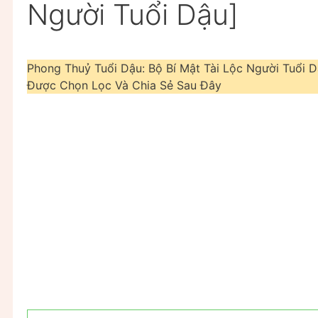
Người Tuổi Dậu]
Phong Thuỷ Tuổi Dậu: Bộ Bí Mật Tài Lộc Người Tuổi
Được Chọn Lọc Và Chia Sẻ Sau Đây