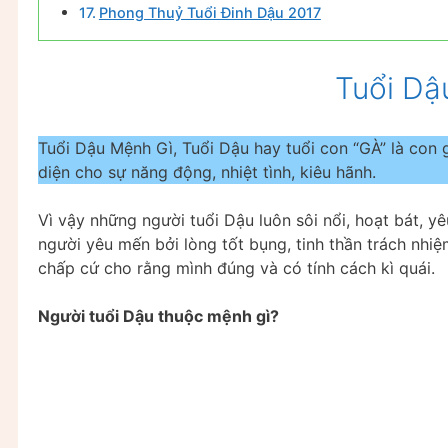
Phong Thuỷ Tuổi Đinh Dậu 2017
Tuổi Dậ
Tuổi Dậu Mệnh Gì, Tuổi Dậu hay tuổi con “GÀ” là con 
diện cho sự năng động, nhiệt tình, kiêu hãnh.
Vì vậy những người tuổi Dậu luôn sôi nổi, hoạt bát, 
người yêu mến bởi lòng tốt bụng, tinh thần trách nh
chấp cứ cho rằng mình đúng và có tính cách kì quái.
Người tuổi Dậu thuộc mệnh gì?