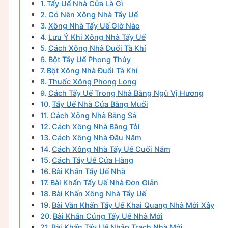
Tẩy Uế Nhà Cửa Là Gì
Có Nên Xông Nhà Tẩy Uế
Xông Nhà Tẩy Uế Giờ Nào
Lưu Ý Khi Xông Nhà Tẩy Uế
Cách Xông Nhà Đuổi Tà Khí
Bột Tẩy Uế Phong Thủy
Bột Xông Nhà Đuổi Tà Khí
Thuốc Xông Phong Long
Cách Tẩy Uế Trong Nhà Bằng Ngũ Vị Hương
Tẩy Uế Nhà Cửa Bằng Muối
Cách Xông Nhà Bằng Sả
Cách Xông Nhà Bằng Tỏi
Cách Xông Nhà Đầu Năm
Cách Xông Nhà Tẩy Uế Cuối Năm
Cách Tẩy Uế Cửa Hàng
Bài Khấn Tẩy Uế Nhà
Bài Khấn Tẩy Uế Nhà Đơn Giản
Bài Khấn Xông Nhà Tẩy Uế
Bài Văn Khấn Tẩy Uế Khai Quang Nhà Mới Xây
Bài Khấn Cúng Tẩy Uế Nhà Mới
Bài Khấn Tẩy Uế Nhập Trạch Nhà Mới