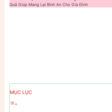
Quả Giúp Mang Lại Bình An Cho Gia Đình
MỤC LỤC