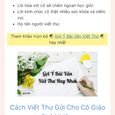
Lời hứa với cô sẽ chăm ngoan học giỏi.
Lời kính chúc cô thật nhiều sức khỏe và niềm
vui.
Họ tên người viết thư.
Tham khảo trọn bộ 🌏
Gợi Ý Bài Văn Viết Thư
🌏
hay nhất
Cách Viết Thư Gửi Cho Cô Giáo