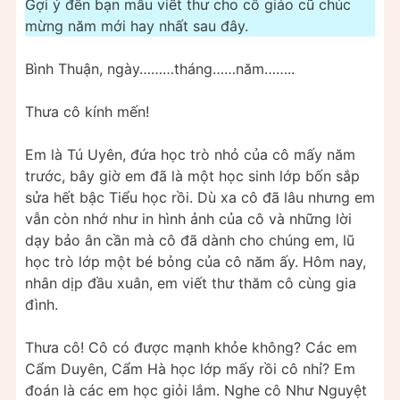
Gợi ý đến bạn mẫu viết thư cho cô giáo cũ chúc
mừng năm mới hay nhất sau đây.
Bình Thuận, ngày………tháng……năm……..
Thưa cô kính mến!
Em là Tú Uyên, đứa học trò nhỏ của cô mấy năm
trước, bây giờ em đã là một học sinh lớp bốn sắp
sửa hết bậc Tiểu học rồi. Dù xa cô đã lâu nhưng em
vẫn còn nhớ như in hình ảnh của cô và những lời
dạy bảo ân cần mà cô đã dành cho chúng em, lũ
học trò lớp một bé bỏng của cô năm ấy. Hôm nay,
nhân dịp đầu xuân, em viết thư thăm cô cùng gia
đình.
Thưa cô! Cô có được mạnh khỏe không? Các em
Cẩm Duyên, Cẩm Hà học lớp mấy rồi cô nhỉ? Em
đoán là các em học giỏi lắm. Nghe cô Như Nguyệt