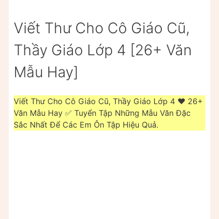
Viết Thư Cho Cô Giáo Cũ,
Thầy Giáo Lớp 4 [26+ Văn
Mẫu Hay]
Viết Thư Cho Cô Giáo Cũ, Thầy Giáo Lớp 4 ❤️️ 26+
Văn Mẫu Hay ✅ Tuyển Tập Những Mẫu Văn Đặc
Sắc Nhất Để Các Em Ôn Tập Hiệu Quả.