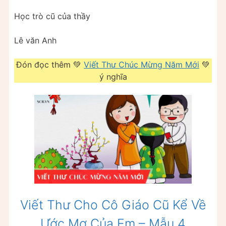
Học trò cũ của thầy
Lê văn Anh
Đón đọc thêm 💚
Viết Thư Chúc Mừng Năm Mới
💚
ý nghĩa
Viết Thư Cho Cô Giáo Cũ Kể Về
Ước Mơ Của Em – Mẫu 4