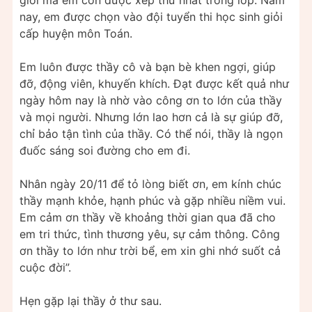
giỏi mà em còn được xếp thứ nhất trong lớp. Năm
nay, em được chọn vào đội tuyển thi học sinh giỏi
cấp huyện môn Toán.
Em luôn được thầy cô và bạn bè khen ngợi, giúp
đỡ, động viên, khuyến khích. Đạt được kết quả như
ngày hôm nay là nhờ vào công ơn to lớn của thầy
và mọi người. Nhưng lớn lao hơn cả là sự giúp đỡ,
chỉ bảo tận tình của thầy. Có thể nói, thầy là ngọn
đuốc sáng soi đường cho em đi.
Nhân ngày 20/11 để tỏ lòng biết ơn, em kính chúc
thầy mạnh khỏe, hạnh phúc và gặp nhiều niềm vui.
Em cảm ơn thầy về khoảng thời gian qua đã cho
em tri thức, tình thương yêu, sự cảm thông. Công
ơn thầy to lớn như trời bể, em xin ghi nhớ suốt cả
cuộc đời”.
Hẹn gặp lại thầy ở thư sau.