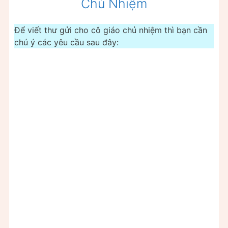
Chủ Nhiệm
Để viết thư gửi cho cô giáo chủ nhiệm thì bạn cần
chú ý các yêu cầu sau đây: