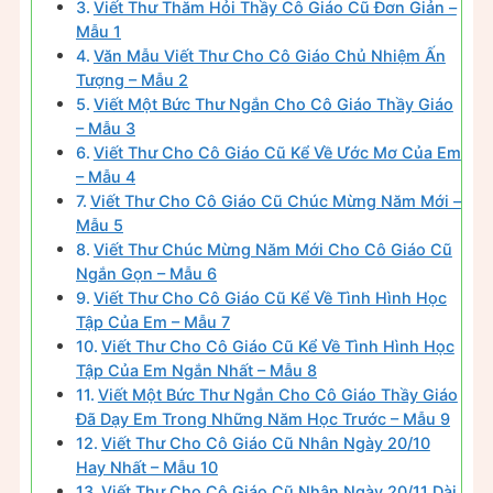
Viết Thư Thăm Hỏi Thầy Cô Giáo Cũ Đơn Giản –
Mẫu 1
Văn Mẫu Viết Thư Cho Cô Giáo Chủ Nhiệm Ấn
Tượng – Mẫu 2
Viết Một Bức Thư Ngắn Cho Cô Giáo Thầy Giáo
– Mẫu 3
Viết Thư Cho Cô Giáo Cũ Kể Về Ước Mơ Của Em
– Mẫu 4
Viết Thư Cho Cô Giáo Cũ Chúc Mừng Năm Mới –
Mẫu 5
Viết Thư Chúc Mừng Năm Mới Cho Cô Giáo Cũ
Ngắn Gọn – Mẫu 6
Viết Thư Cho Cô Giáo Cũ Kể Về Tình Hình Học
Tập Của Em – Mẫu 7
Viết Thư Cho Cô Giáo Cũ Kể Về Tình Hình Học
Tập Của Em Ngắn Nhất – Mẫu 8
Viết Một Bức Thư Ngắn Cho Cô Giáo Thầy Giáo
Đã Dạy Em Trong Những Năm Học Trước – Mẫu 9
Viết Thư Cho Cô Giáo Cũ Nhân Ngày 20/10
Hay Nhất – Mẫu 10
Viết Thư Cho Cô Giáo Cũ Nhân Ngày 20/11 Dài