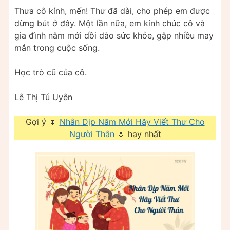
Thưa cô kính, mến! Thư đã dài, cho phép em được
dừng bút ở đây. Một lần nữa, em kính chúc cô và
gia đình năm mới dồi dào sức khỏe, gặp nhiều may
mắn trong cuộc sống.
Học trò cũ của cô.
Lê Thị Tú Uyên
Gợi ý 🌷
Nhân Dịp Năm Mới Hãy Viết Thư Cho
Người Thân
🌷 hay nhất