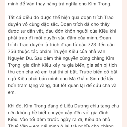
mình để Vân thay nàng trả nghĩa cho Kim Trọng.
Tất cả điều đó được thể hiện qua đoạn trích Trao
duyên vô cùng đặc sắc. Đoạn trích đã cho thấy
được sự dằn vặt, đau đớn khôn nguôi của Kiều khi
phải trao đi mối duyên sâu đậm của mình. Đoạn
trích Trao duyên là trích đoạn từ câu 723 đến câu
756 thuộc tác phẩm Truyện Kiều của nhà văn
Nguyễn Du. Sau đêm thề nguyền cùng chàng Kim
Trọng, gia đình Kiều xảy ra gia biến, gia sản bị tịch
thu còn cha và em trai thì bị bắt. Trước biến cố bất
ngờ Kiều phải bán mình cho Mã Giám Sinh để lấy
bốn trăm lạng vàng, đút lót quan lại để cứu cha và
em.
Khi đó, Kim Trọng đang ở Liễu Dương chịu tang chú
nên không hề biết chuyện xảy đến với gia đình
Kiều. Vào tối đêm trước ngày ra đi, Kiều đã nhờ
Thuý Vân – em gái mình ở lại trả nghĩa cho chàng