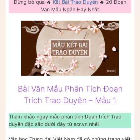
Đừng bỏ qua 🔥
Kết Bài Trao Duyên
🔥 20 Đoạn
Văn Mẫu Ngắn Hay Nhất
Bài Văn Mẫu Phân Tích Đoạn
Trích Trao Duyên – Mẫu 1
Tham khảo ngay mẫu phân tích Đoạn trích Trao
duyên đặc sắc dưới đây từ scr.vn nhé!
Văn học Trung đại Việt Nam đã có những trang viết