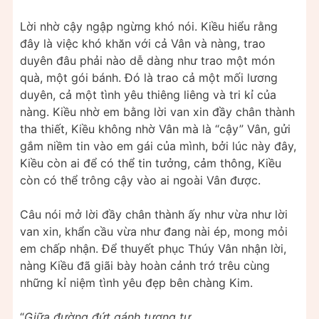
Lời nhờ cậy ngập ngừng khó nói. Kiều hiểu rằng
đây là việc khó khăn với cả Vân và nàng, trao
duyên đâu phải nào dễ dàng như trao một món
quà, một gói bánh. Đó là trao cả một mối lương
duyên, cả một tình yêu thiêng liêng và tri kỉ của
nàng. Kiều nhờ em bằng lời van xin đầy chân thành
tha thiết, Kiều không nhờ Vân mà là “cậy” Vân, gửi
gắm niềm tin vào em gái của mình, bởi lúc này đây,
Kiều còn ai để có thể tin tưởng, cảm thông, Kiều
còn có thể trông cậy vào ai ngoài Vân được.
Câu nói mở lời đầy chân thành ấy như vừa như lời
van xin, khẩn cầu vừa như đang nài ép, mong mỏi
em chấp nhận. Để thuyết phục Thúy Vân nhận lời,
nàng Kiều đã giãi bày hoàn cảnh trớ trêu cùng
những kỉ niệm tình yêu đẹp bên chàng Kim.
“
Giữa đường đứt gánh tương tư