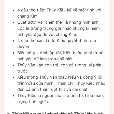
4 câu thơ tiếp: Thúy Kiều Kể về mối tình với
chàng Kim
Quạt ước” và “chén thề” là những hình ảnh
ước lệ tượng trưng gợi nhắc những kỉ niệm
tình yêu đẹp đẽ với chàng Kim.
4 câu thơ sau: Lí do Kiều quyết định trao
duyên
Biến cố gia đình ập tới, Kiều buộc phải từ bỏ
tình yêu để làm tròn chữ hiếu
Thúy Vân vẫn còn trẻ, còn cả tương lai phía
trước
Kiều mong Thúy Vân thấu hiểu và đồng ý lời
thỉnh cầu của mình. Thậm chí, Thúy Kiều nhắc
đến cả tình thân ruột thịt và cái chết.
Thúy Kiều là người sắc sảo tinh tế, hiếu thảo,
trọng tình nghĩa.
b. Thúy Kiều trao kỉ vật và dặn dò Thúy Vân
(phân