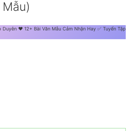
+ Mẫu)
ao Duyên ❤️ 12+ Bài Văn Mẫu Cảm Nhận Hay ✅ Tuyển Tập