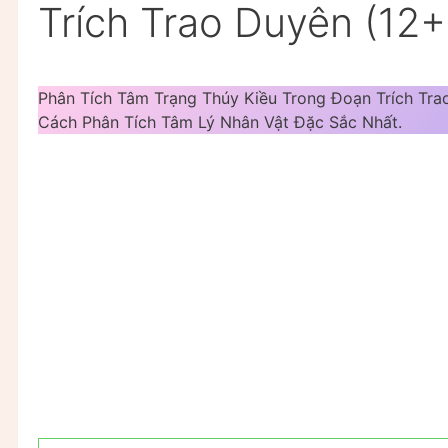
Trích Trao Duyên (12
Phân Tích Tâm Trạng Thúy Kiều Trong Đoạn Trích Tr
Cách Phân Tích Tâm Lý Nhân Vật Đặc Sắc Nhất.