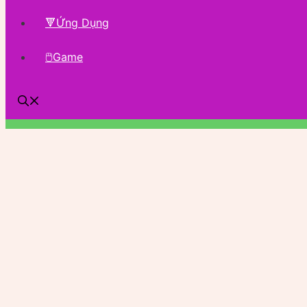
🔻Ứng Dụng
🖱Game