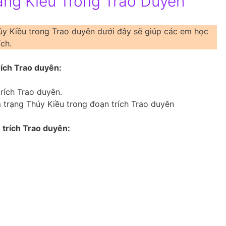
ạng Kiều Trong Trao Duyên
úy Kiều trong Trao duyên dưới đây sẽ giúp các em học
ch.
rích Trao duyên:
trích Trao duyên.
m trạng Thúy Kiều trong đoạn trích Trao duyên
 trích Trao duyên: