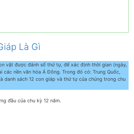
Giáp Là Gì
n vật được đánh số thứ tự, để xác định thời gian (ngày,
ại các nền văn hóa Á Đông. Trong đó có: Trung Quốc,
là danh sách 12 con giáp và thứ tự của chúng trong chu
ứng đầu của chu kỳ 12 năm.