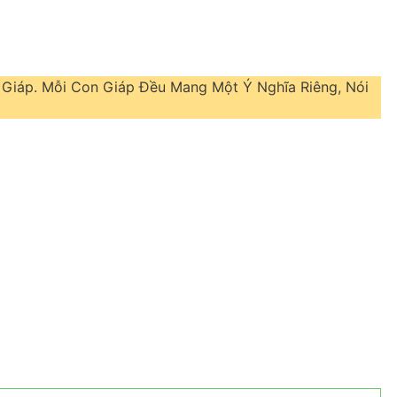
n Giáp. Mỗi Con Giáp Đều Mang Một Ý Nghĩa Riêng, Nói