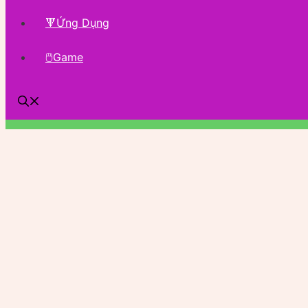
🔻Ứng Dụng
🖱Game