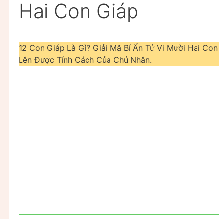
Hai Con Giáp
12 Con Giáp Là Gì? Giải Mã Bí Ẩn Tử Vi Mười Hai Co
Lên Được Tính Cách Của Chủ Nhân.