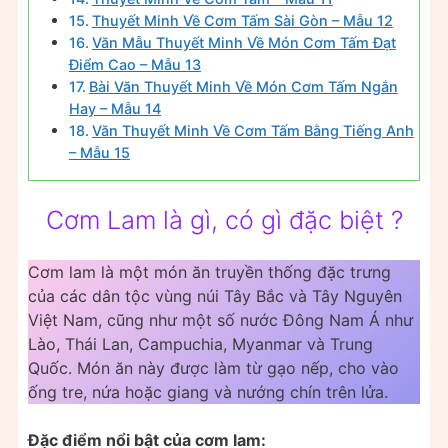
Thuyết Minh Về Cơm Tấm Sài Gòn – Mẫu 12
Văn Mẫu Thuyết Minh Về Món Cơm Tấm Đạt
Điểm Cao – Mẫu 13
Bài Văn Thuyết Minh Về Món Cơm Tấm Ngắn
Hay – Mẫu 14
Văn Thuyết Minh Về Cơm Tấm Bằng Tiếng Anh
– Mẫu 15
Cơm Lam là gì, có gì đặc biệt ?
Cơm lam là một món ăn truyền thống đặc trưng
của các dân tộc vùng núi Tây Bắc và Tây Nguyên
Việt Nam, cũng như một số nước Đông Nam Á như
Lào, Thái Lan, Campuchia, Myanmar và Trung
Quốc. Món ăn này được làm từ gạo nếp, cho vào
ống tre, nứa hoặc giang và nướng chín trên lửa.
Đặc điểm nổi bật của cơm lam: