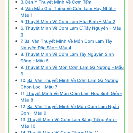
Dàn Ý Thuyết Minh Về Cơm Tấm
Văn Mẫu Giới Thiệu Về Cơm Lam Hay Nhất –
Mẫu 1
Thuyết Minh Về Cơm Lam Hòa Bình – Mẫu 2
Thuyết Minh Về Cơm Lam Ở Tây Nguyên – Mẫu
3
Bài Văn Thuyết Minh Về Món Cơm Lam Tây
Nguyên Đặc Sắc – Mẫu 4
Thuyết Minh Về Cơm Lam Tây Nguyên Sinh
Động – Mẫu 5
Thuyết Minh Về Món Cơm Lam Gà Nướng – Mẫu
6
Bài Văn Thuyết Minh Về Cơm Lam Gà Nướng
Chọn Lọc – Mẫu 7
Thuyết Minh Về Món Cơm Lam Học Sinh Giỏi –
Mẫu 8
Bài Văn Thuyết Minh Về Món Cơm Lam Ngắn
Gọn – Mẫu 9
Thuyết Minh Về Cơm Lam Bằng Tiếng Anh –
Mẫu 10
Thuyết Minh Về Cơm Tấm – Mẫu 11