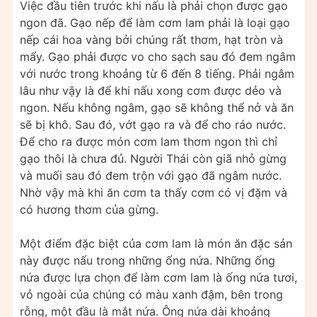
Việc đầu tiên trước khi nấu là phải chọn được gạo
ngon đã. Gạo nếp để làm cơm lam phải là loại gạo
nếp cái hoa vàng bởi chúng rất thơm, hạt tròn và
mẩy. Gạo phải được vo cho sạch sau đó đem ngâm
với nước trong khoảng từ 6 đến 8 tiếng. Phải ngâm
lâu như vậy là để khi nấu xong cơm được dẻo và
ngon. Nếu không ngâm, gạo sẽ không thể nở và ăn
sẽ bị khô. Sau đó, vớt gạo ra và để cho ráo nước.
Để cho ra được món cơm lam thơm ngon thì chỉ
gạo thôi là chưa đủ. Người Thái còn giã nhỏ gừng
và muối sau đó đem trộn với gạo đã ngâm nước.
Nhờ vậy mà khi ăn cơm ta thấy cơm có vị đặm và
có hương thơm của gừng.
Một điểm đặc biệt của cơm lam là món ăn đặc sản
này được nấu trong những ống nứa. Những ống
nứa được lựa chọn để làm cơm lam là ống nứa tươi,
vỏ ngoài của chúng có màu xanh đậm, bên trong
rỗng, một đầu là mắt nứa. Ông nứa dài khoảng