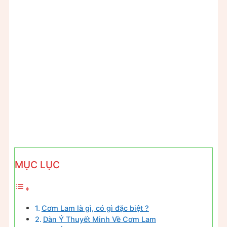
MỤC LỤC
Cơm Lam là gì, có gì đặc biệt ?
Dàn Ý Thuyết Minh Về Cơm Lam