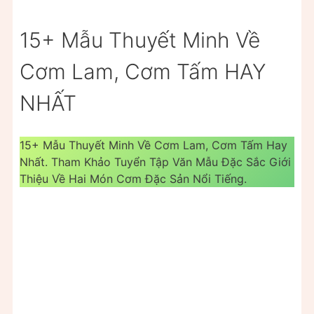
15+ Mẫu Thuyết Minh Về
Cơm Lam, Cơm Tấm HAY
NHẤT
15+ Mẫu Thuyết Minh Về Cơm Lam, Cơm Tấm Hay
Nhất. Tham Khảo Tuyển Tập Văn Mẫu Đặc Sắc Giới
Thiệu Về Hai Món Cơm Đặc Sản Nổi Tiếng.