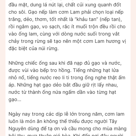
đầu mặt, dung lá nút lại, chất củi xung quanh đốt
cho sôi. Gạo nếp làm cơm Lam phải chọn loại nếp
trắng, dẻo, thơm, tốt nhất là “khảu tan” (nếp tan),
rồi ngâm gạo, vo sạch, rắc ít muối trộn đều rồi cho
vào ống lam, cùng với dòng nước suối trong vắt
chảy trong rừng sẽ tạo nên một cơm Lam hương vị
đặc biệt của núi rừng.
Những chiếc ống sau khi đã nạp đủ gạo và nước,
được vùi vào bếp tro hồng. Tiếng những hạt lửa
nhỏ nổ, tiếng nước reo li ti trong ống nghe thật ấm
áp. Những hạt gạo dẻo bắt đầu giữ rịt lấy nhau,
nước từ thành ống nứa ngấm dần vào từng hạt
gạo…
Ngày nay trong các dịp lễ lớn trong năm, cơm lam
luôn là món ăn không thể thiếu được người Tây
Nguyên dùng để tạ ơn và cầu mong cho mùa màng
bội thu, mưa thuận gió hòa. Khi đến nơi đây người