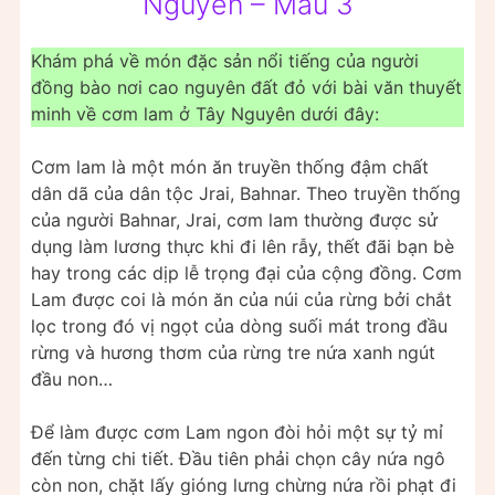
Nguyên – Mẫu 3
Khám phá về món đặc sản nổi tiếng của người
đồng bào nơi cao nguyên đất đỏ với bài văn thuyết
minh về cơm lam ở Tây Nguyên dưới đây:
Cơm lam là một món ăn truyền thống đậm chất
dân dã của dân tộc Jrai, Bahnar. Theo truyền thống
của người Bahnar, Jrai, cơm lam thường được sử
dụng làm lương thực khi đi lên rẫy, thết đãi bạn bè
hay trong các dịp lễ trọng đại của cộng đồng. Cơm
Lam được coi là món ăn của núi của rừng bởi chắt
lọc trong đó vị ngọt của dòng suối mát trong đầu
rừng và hương thơm của rừng tre nứa xanh ngút
đầu non…
Để làm được cơm Lam ngon đòi hỏi một sự tỷ mỉ
đến từng chi tiết. Đầu tiên phải chọn cây nứa ngô
còn non, chặt lấy gióng lưng chừng nứa rồi phạt đi