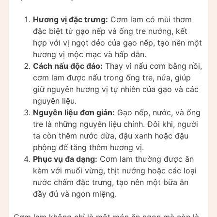
Hương vị đặc trưng:
Cơm lam có mùi thơm
đặc biệt từ gạo nếp và ống tre nướng, kết
hợp với vị ngọt dẻo của gạo nếp, tạo nên một
hương vị mộc mạc và hấp dẫn.
Cách nấu độc đáo:
Thay vì nấu cơm bằng nồi,
cơm lam được nấu trong ống tre, nứa, giúp
giữ nguyên hương vị tự nhiên của gạo và các
nguyên liệu.
Nguyên liệu đơn giản:
Gạo nếp, nước, và ống
tre là những nguyên liệu chính. Đôi khi, người
ta còn thêm nước dừa, đậu xanh hoặc đậu
phộng để tăng thêm hương vị.
Phục vụ đa dạng:
Cơm lam thường được ăn
kèm với muối vừng, thịt nướng hoặc các loại
nước chấm đặc trưng, tạo nên một bữa ăn
đầy đủ và ngon miệng.
Cơm lam không chỉ là một món ăn ngon mà còn là