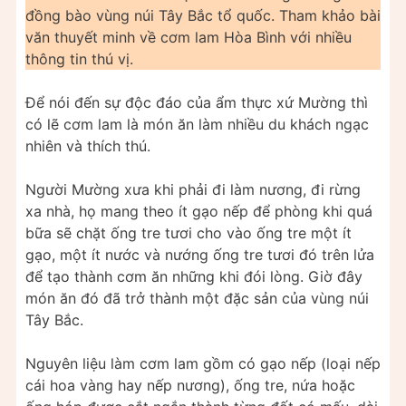
đồng bào vùng núi Tây Bắc tổ quốc. Tham khảo bài
văn thuyết minh về cơm lam Hòa Bình với nhiều
thông tin thú vị.
Để nói đến sự độc đáo của ẩm thực xứ Mường thì
có lẽ cơm lam là món ăn làm nhiều du khách ngạc
nhiên và thích thú.
Người Mường xưa khi phải đi làm nương, đi rừng
xa nhà, họ mang theo ít gạo nếp để phòng khi quá
bữa sẽ chặt ống tre tươi cho vào ống tre một ít
gạo, một ít nước và nướng ống tre tươi đó trên lửa
để tạo thành cơm ăn những khi đói lòng. Giờ đây
món ăn đó đã trở thành một đặc sản của vùng núi
Tây Bắc.
Nguyên liệu làm cơm lam gồm có gạo nếp (loại nếp
cái hoa vàng hay nếp nương), ống tre, nứa hoặc