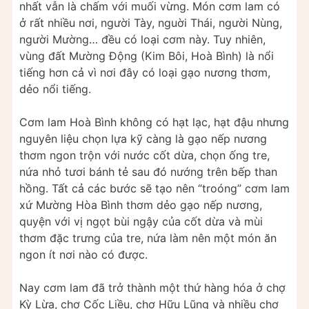
nhất vẫn là chấm với muối vừng. Món cơm lam có
ở rất nhiều nơi, người Tày, nguời Thái, người Nùng,
người Mường… đều có loại cơm này. Tuy nhiên,
vùng đất Mường Động (Kim Bôi, Hoà Bình) là nổi
tiếng hơn cả vì nơi đây có loại gạo nương thơm,
dẻo nổi tiếng.
Cơm lam Hoà Bình không có hạt lạc, hạt đậu nhưng
nguyên liệu chọn lựa kỹ càng là gạo nếp nương
thơm ngon trộn với nước cốt dừa, chọn ống tre,
nứa nhỏ tươi bánh tẻ sau đó nướng trên bếp than
hồng. Tất cả các bước sẽ tạo nên “troóng” cơm lam
xứ Mường Hòa Bình thơm dẻo gạo nếp nương,
quyện với vị ngọt bùi ngậy của cốt dừa và mùi
thơm đặc trưng của tre, nứa làm nên một món ăn
ngon ít nơi nào có được.
Nay cơm lam đã trở thành một thứ hàng hóa ở chợ
Kỳ Lừa, chợ Cốc Liều, chợ Hữu Lũng và nhiều chợ