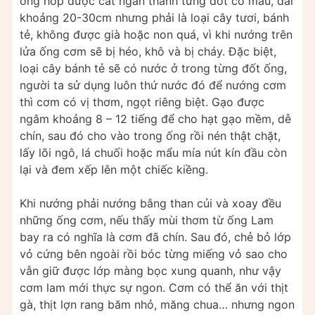
ống hóp được cắt ngắn thành từng đốt có mấu, dài
khoảng 20-30cm nhưng phải là loại cây tươi, bánh
tẻ, không được già hoặc non quá, vì khi nướng trên
lửa ống cơm sẽ bị héo, khô và bị cháy. Đặc biệt,
loại cây bánh tẻ sẽ có nước ở trong từng đốt ống,
người ta sử dụng luôn thứ nước đó để nướng cơm
thì cơm có vị thơm, ngọt riêng biệt. Gạo được
ngâm khoảng 8 – 12 tiếng để cho hạt gạo mềm, dễ
chín, sau đó cho vào trong ống rồi nén thật chặt,
lấy lõi ngô, lá chuối hoặc mẩu mía nút kín đầu còn
lại và đem xếp lên một chiếc kiềng.
Khi nướng phải nướng bằng than củi và xoay đều
những ống cơm, nếu thấy mùi thơm từ ống Lam
bay ra có nghĩa là cơm đã chín. Sau đó, chẻ bỏ lớp
vỏ cứng bên ngoài rồi bóc từng miếng vỏ sao cho
vẫn giữ được lớp màng bọc xung quanh, như vậy
cơm lam mới thực sự ngon. Cơm có thể ăn với thịt
gà, thịt lợn rang băm nhỏ, măng chua… nhưng ngon