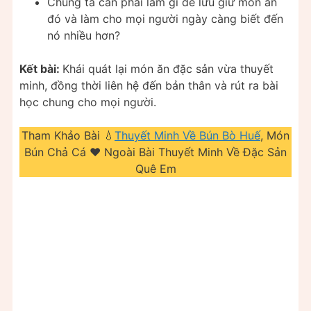
Chúng ta cần phải làm gì để lưu giữ món ăn
đó và làm cho mọi người ngày càng biết đến
nó nhiều hơn?
Kết bài:
Khái quát lại món ăn đặc sản vừa thuyết
minh, đồng thời liên hệ đến bản thân và rút ra bài
học chung cho mọi người.
Tham Khảo Bài 💧
Thuyết Minh Về Bún Bò Huế
, Món
Bún Chả Cá ❤️️ Ngoài Bài Thuyết Minh Về Đặc Sản
Quê Em