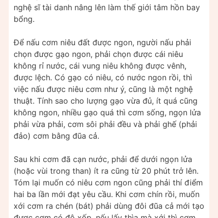
nghệ sĩ tài danh nâng lên làm thế giới tâm hồn bay
bổng.
Để nấu cơm niêu đất được ngon, người nấu phải
chọn được gạo ngon, phải chọn được cái niêu
không rỉ nước, cái vung niêu không được vênh,
được lệch. Có gạo có niêu, có nước ngon rồi, thì
việc nấu được niêu cơm như ý, cũng là một nghệ
thuật. Tính sao cho lượng gạo vừa đủ, ít quá cũng
không ngon, nhiều gạo quá thì cơm sống, ngọn lửa
phải vừa phải, cơm sôi phải đều và phải ghế (phải
đảo) cơm bằng đũa cả.
Sau khi cơm đã cạn nước, phải để dưới ngọn lửa
(hoặc vùi trong than) ít ra cũng từ 20 phút trở lên.
Tóm lại muốn có niêu cơm ngon cũng phải thí điểm
hai ba lần mới đạt yêu cầu. Khi cơm chín rồi, muốn
xới cơm ra chén (bát) phải dùng đôi đũa cả mới tạo
được cơm có độ xốp, nếu lấy thìa mà xới thì cơm