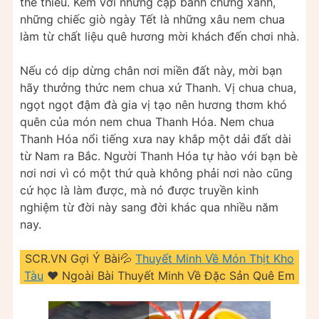
thể thiếu. Kèm với những cặp bánh chưng xanh,
những chiếc giò ngày Tết là những xâu nem chua
làm từ chất liệu quê hương mời khách đến chơi nhà.
Nếu có dịp dừng chân nơi miền đất này, mời bạn
hãy thưởng thức nem chua xứ Thanh. Vị chua chua,
ngọt ngọt đậm đà gia vị tạo nên hương thơm khó
quên của món nem chua Thanh Hóa. Nem chua
Thanh Hóa nổi tiếng xưa nay khắp một dải đất dài
từ Nam ra Bắc. Người Thanh Hóa tự hào với bạn bè
nơi nơi vì có một thứ quà không phải nơi nào cũng
cứ học là làm được, mà nó được truyền kinh
nghiệm từ đời này sang đời khác qua nhiều năm
nay.
SCR.VN Gợi Ý Bài💦
Thuyết Minh Về Món Thịt Kho
Tàu
❤️️ Ngoài Bài Thuyết Minh Về Đặc Sản Quê Em