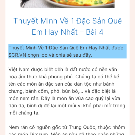
Thuyết Minh Về 1 Đặc Sản Quê
Em Hay Nhất – Bài 4
Thuyết Minh Về 1 Đặc Sản Quê Em Hay Nhất được
SCR.VN chọn lọc và chia sẻ sau đây.
Việt Nam được biết đến là đất nước có nền văn
hóa ẩm thực khá phong phú. Chúng ta có thể kể
tên các món ăn đặc sản của dân tộc như bánh
chưng, bánh cốm, phở, bún bò,… và đặc biệt là
món nem rán. Đây là món ăn vừa cao quý lại vừa
dân dã, bình dị để lại một mùi vị khó phai mờ trong
mỗi chúng ta.
Nem rán có nguồn gốc từ Trung Quốc, thuộc nhóm
các món Dimsum. Món ăn này đã theo chân những