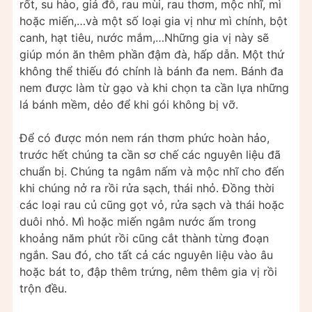
rốt, su hào, giá đỗ, rau mùi, rau thơm, mộc nhĩ, mì
hoặc miến,…và một số loại gia vị như mì chính, bột
canh, hạt tiêu, nước mắm,…Những gia vị này sẽ
giúp món ăn thêm phần đậm đà, hấp dẫn. Một thứ
không thể thiếu đó chính là bánh đa nem. Bánh đa
nem được làm từ gạo và khi chọn ta cần lựa những
lá bánh mềm, dẻo để khi gói không bị vỡ.
Để có được món nem rán thơm phức hoàn hảo,
trước hết chúng ta cần sơ chế các nguyên liệu đã
chuẩn bị. Chúng ta ngâm nấm và mộc nhĩ cho đến
khi chúng nở ra rồi rửa sạch, thái nhỏ. Đồng thời
các loại rau củ cũng gọt vỏ, rửa sạch và thái hoặc
duôi nhỏ. Mì hoặc miến ngâm nước ấm trong
khoảng năm phút rồi cũng cắt thành từng đoạn
ngắn. Sau đó, cho tất cả các nguyên liệu vào âu
hoặc bát to, đập thêm trứng, nêm thêm gia vị rồi
trộn đều.