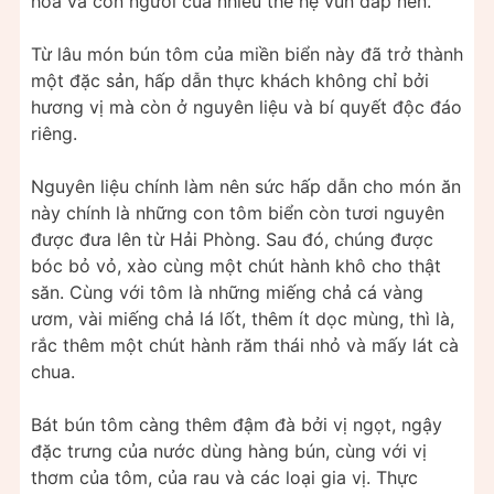
hóa và con người của nhiều thế hệ vun đắp nên.
Từ lâu món bún tôm của miền biển này đã trở thành
một đặc sản, hấp dẫn thực khách không chỉ bởi
hương vị mà còn ở nguyên liệu và bí quyết độc đáo
riêng.
Nguyên liệu chính làm nên sức hấp dẫn cho món ăn
này chính là những con tôm biển còn tươi nguyên
được đưa lên từ Hải Phòng. Sau đó, chúng được
bóc bỏ vỏ, xào cùng một chút hành khô cho thật
săn. Cùng với tôm là những miếng chả cá vàng
ươm, vài miếng chả lá lốt, thêm ít dọc mùng, thì là,
rắc thêm một chút hành răm thái nhỏ và mấy lát cà
chua.
Bát bún tôm càng thêm đậm đà bởi vị ngọt, ngậy
đặc trưng của nước dùng hàng bún, cùng với vị
thơm của tôm, của rau và các loại gia vị. Thực