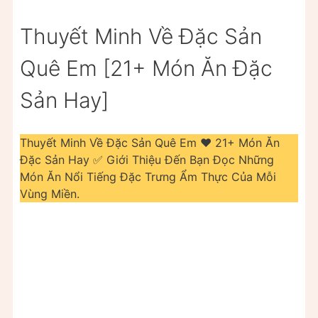
Thuyết Minh Về Đặc Sản
Quê Em [21+ Món Ăn Đặc
Sản Hay]
Thuyết Minh Về Đặc Sản Quê Em ❤️️ 21+ Món Ăn
Đặc Sản Hay ✅ Giới Thiệu Đến Bạn Đọc Những
Món Ăn Nổi Tiếng Đặc Trưng Ẩm Thực Của Mỗi
Vùng Miền.