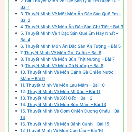
Bài Thuyết Minh Về Đặc Sản Quê Em Điểm 10 –
Bài 1
Thuyết Minh Về Một Món Ăn Đặc Sản Quê Em –
Bài 2
Thuyết Minh Về Món Ăn Đặc Sản Chi Tiết – Bài 3
Thuyết Minh Về 1 Đặc Sản Quê Em Hay Nhất –
Bài 4
Thuyết Minh Món Ăn Đặc Sản Ấn Tượng – Bài 5
Thuyết Minh Về Món Gỏi Cuốn – Bài 6
Thuyết Minh Về Món Bún Thịt Nướng – Bài 7
Thuyết Minh Về Món Gà Nướng – Bài 8
Thuyết Minh Về Món Cánh Gà Chiên Nước
Mắm – Bài 9
Thuyết Minh Về Món Lẩu Mắm – Bài 10
Thuyết Minh Về Món Mì Xào – Bài 11
Thuyết Minh Về Xôi Gấc – Bài 12
Thuyết Minh Về Món Bún Mắm – Bài 13
Thuyết Minh Về Cơm Chiên Dương Châu – Bài
14
Thuyết Minh Về Món Bánh Canh – Bài 15
Thuyết Minh Về Món Cao Lầu – Bài 16