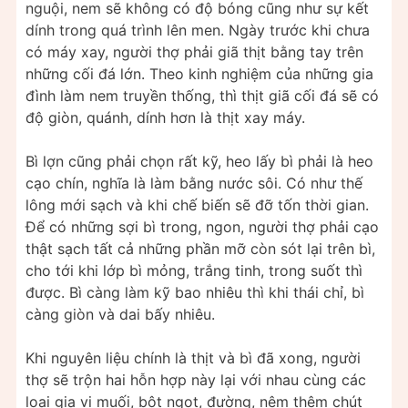
nguội, nem sẽ không có độ bóng cũng như sự kết
dính trong quá trình lên men. Ngày trước khi chưa
có máy xay, người thợ phải giã thịt bằng tay trên
những cối đá lớn. Theo kinh nghiệm của những gia
đình làm nem truyền thống, thì thịt giã cối đá sẽ có
độ giòn, quánh, dính hơn là thịt xay máy.
Bì lợn cũng phải chọn rất kỹ, heo lấy bì phải là heo
cạo chín, nghĩa là làm bằng nước sôi. Có như thế
lông mới sạch và khi chế biến sẽ đỡ tốn thời gian.
Để có những sợi bì trong, ngon, người thợ phải cạo
thật sạch tất cả những phần mỡ còn sót lại trên bì,
cho tới khi lớp bì mỏng, trắng tinh, trong suốt thì
được. Bì càng làm kỹ bao nhiêu thì khi thái chỉ, bì
càng giòn và dai bấy nhiêu.
Khi nguyên liệu chính là thịt và bì đã xong, người
thợ sẽ trộn hai hỗn hợp này lại với nhau cùng các
loại gia vị muối, bột ngọt, đường, nêm thêm chút