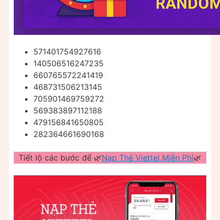
571401754927616
140506516247235
660765572241419
468731506213145
705901469759272
569383897112188
479156841650805
282364661690168
Tiết lộ các bước để 🌿
Nạp Thẻ Viettel Miễn Phí
🌿