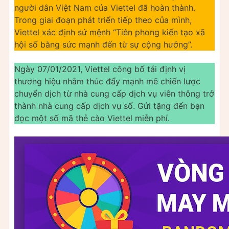
người dân Việt Nam của Viettel đã hoàn thành.
Trong giai đoạn phát triển tiếp theo của mình,
Viettel xác định sứ mệnh “Tiên phong kiến tạo xã
hội số bằng sức mạnh đến từ sự cộng hưởng”.
Ngày 07/01/2021, Viettel công bố tái định vị
thương hiệu nhằm thúc đẩy mạnh mẽ chiến lược
chuyển dịch từ nhà cung cấp dịch vụ viễn thông trở
thành nhà cung cấp dịch vụ số. Gửi tặng đến bạn
đọc một số mã thẻ cào Viettel miễn phí.