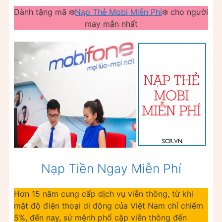
Dành tặng mã ❄️
Nạp Thẻ Mobi Miễn Phí
❄️ cho người
may mắn nhất
Nạp Tiền Ngay Miễn Phí
Hơn 15 năm cung cấp dịch vụ viễn thông, từ khi
mật độ điện thoại di động của Việt Nam chỉ chiếm
5%, đến nay, sứ mệnh phổ cập viễn thông đến