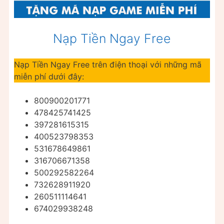
Nạp Tiền Ngay Free
Nạp Tiền Ngay Free trên điện thoại với những mã
miễn phí dưới đây:
800900201771
478425741425
397281615315
400523798353
531678649861
316706671358
500292582264
732628911920
260511114641
674029938248