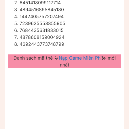
6451418099117714
4894516895845180
1442405757207494
7239625553855905
7684435631833015
4878608159004924
4692443773748799
Danh sách mã thẻ 💫
Nạp Game Miễn Phí
💫 mới
nhất