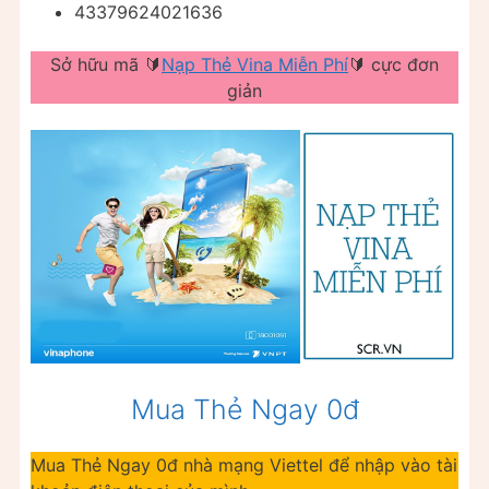
43379624021636
Sở hữu mã 🔰
Nạp Thẻ Vina Miễn Phí
🔰 cực đơn
giản
Mua Thẻ Ngay 0đ
Mua Thẻ Ngay 0đ nhà mạng Viettel để nhập vào tài