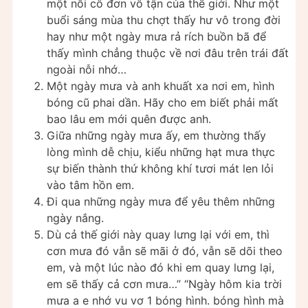
một nỗi cô đơn vô tận của thế giới. Như một
buổi sáng mùa thu chợt thấy hư vô trong đời
hay như một ngày mưa rả rích buồn bã để
thấy mình chẳng thuộc về nơi đâu trên trái đất
ngoài nỗi nhớ…
Một ngày mưa và anh khuất xa nơi em, hình
bóng cũ phai dần. Hãy cho em biết phải mất
bao lâu em mới quên được anh.
Giữa những ngày mưa ấy, em thường thấy
lòng mình dễ chịu, kiểu những hạt mưa thực
sự biến thành thứ không khí tươi mát len lỏi
vào tâm hồn em.
Đi qua những ngày mưa để yêu thêm những
ngày nắng.
Dù cả thế giới này quay lưng lại với em, thì
cơn mưa đó vẫn sẽ mãi ở đó, vẫn sẽ dõi theo
em, và một lúc nào đó khi em quay lưng lại,
em sẽ thấy cả cơn mưa…” “Ngày hôm kia trời
mưa a e nhớ vu vơ 1 bóng hình. bóng hình mà