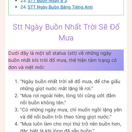
STT Buồn Ngày 8 3
STT Ngày Buồn Bằng Tiếng Anh
Stt Ngày Buồn Nhất Trời Sẽ Đổ
Mưa
Dưới đây là một số status (stt) về những ngày
buồn nhất khi trời đổ mưa, thể hiện tâm trạng cô
đơn và mệt mỏi:
“Ngày buồn nhất trời sẽ đổ mưa, để che giấu
những giọt nước mắt lặng lẽ rơi.”
“Mưa rơi ngoài hiên, lòng tôi cũng ướt đẫm
nỗi buồn không tên.”
“Có những ngày mưa, chỉ muốn ngồi lặng yên
và để nỗi buồn trôi theo từng giọt nước.”
“Mưa luôn làm cho mọi thứ trở nên buồn hơn,
đặc biệt là khi lòng đã sẵn buồn.”