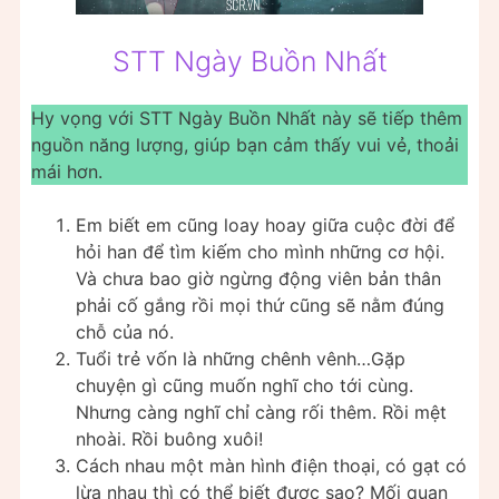
STT Ngày Buồn Nhất
Hy vọng với STT Ngày Buồn Nhất này sẽ tiếp thêm
nguồn năng lượng, giúp bạn cảm thấy vui vẻ, thoải
mái hơn.
Em biết em cũng loay hoay giữa cuộc đời để
hỏi han để tìm kiếm cho mình những cơ hội.
Và chưa bao giờ ngừng động viên bản thân
phải cố gắng rồi mọi thứ cũng sẽ nằm đúng
chỗ của nó.
Tuổi trẻ vốn là những chênh vênh…Gặp
chuyện gì cũng muốn nghĩ cho tới cùng.
Nhưng càng nghĩ chỉ càng rối thêm. Rồi mệt
nhoài. Rồi buông xuôi!
Cách nhau một màn hình điện thoại, có gạt có
lừa nhau thì có thể biết được sao? Mối quan