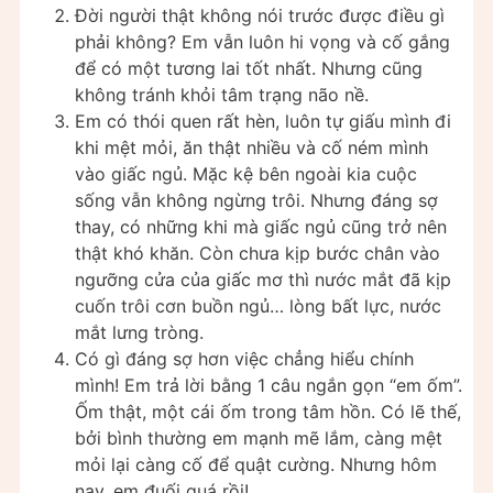
Đời người thật không nói trước được điều gì
phải không? Em vẫn luôn hi vọng và cố gắng
để có một tương lai tốt nhất. Nhưng cũng
không tránh khỏi tâm trạng não nề.
Em có thói quen rất hèn, luôn tự giấu mình đi
khi mệt mỏi, ăn thật nhiều và cố ném mình
vào giấc ngủ. Mặc kệ bên ngoài kia cuộc
sống vẫn không ngừng trôi. Nhưng đáng sợ
thay, có những khi mà giấc ngủ cũng trở nên
thật khó khăn. Còn chưa kịp bước chân vào
ngưỡng cửa của giấc mơ thì nước mắt đã kịp
cuốn trôi cơn buồn ngủ… lòng bất lực, nước
mắt lưng tròng.
Có gì đáng sợ hơn việc chẳng hiểu chính
mình! Em trả lời bằng 1 câu ngắn gọn “em ốm”.
Ốm thật, một cái ốm trong tâm hồn. Có lẽ thế,
bởi bình thường em mạnh mẽ lắm, càng mệt
mỏi lại càng cố để quật cường. Nhưng hôm
nay, em đuối quá rồi!