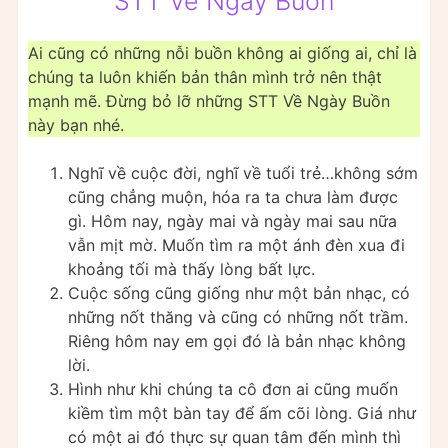
STT Về Ngày Buồn
Ai cũng có những nỗi buồn không ai giống ai, chỉ là
chúng ta luôn khiến bản thân mình trở nên thật
mạnh mẽ. Đừng bỏ lỡ những STT Về Ngày Buồn
này bạn nhé.
Nghĩ về cuộc đời, nghĩ về tuổi trẻ…không sớm
cũng chẳng muộn, hóa ra ta chưa làm được
gì. Hôm nay, ngày mai và ngày mai sau nữa
vẫn mịt mờ. Muốn tìm ra một ánh đèn xua đi
khoảng tối mà thấy lòng bất lực.
Cuộc sống cũng giống như một bản nhạc, có
những nốt thăng và cũng có những nốt trầm.
Riêng hôm nay em gọi đó là bản nhạc không
lời.
Hình như khi chúng ta cô đơn ai cũng muốn
kiềm tìm một bàn tay để ấm cõi lòng. Giá như
có một ai đó thực sự quan tâm đến mình thì