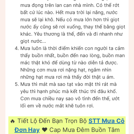
mưa đọng trên lan can nhà mình. Có thể rớt
bất cứ lúc nào. Hết mưa trời lại nắng, nước
mưa sẽ lại khô. Nếu có mưa lớn hơn thì giọt
nước ấy cũng sẽ rơi xuống, thay thế bằng giọt
khác. Yêu thương là thế, đến và đi nhanh như
giọt nước…
Mưa luôn là thời điểm khiến con người ta cảm
thấy buồn nhất, buồn đến nao lòng, buồn man
mác thật khó để dùng từ nào diễn tả được.
Những cơn mưa rơi nặng hạt, ngắm nhìn
những hạt mưa rơi mà thấy đời thật u ám.
Mưa thì mát mà sao tạt vào mặt thì rát mà
yêu thì hạnh phúc mà kết thúc thì đâu khổ.
Cơn mưa chiều nay sao vô tình đến thế, ướt
lối em về nước mắt khẽ tuôn rơi.
🔥 Tiết Lộ Đến Bạn Trọn Bộ
STT Mưa Cô
Đơn Hay
❤️️ Cap Mưa Đêm Buồn Tâm