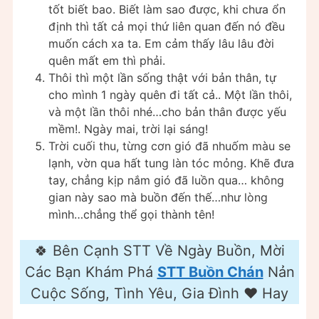
tốt biết bao. Biết làm sao được, khi chưa ổn
định thì tất cả mọi thứ liên quan đến nó đều
muốn cách xa ta. Em cảm thấy lâu lâu đời
quên mất em thì phải.
Thôi thì một lần sống thật với bản thân, tự
cho mình 1 ngày quên đi tất cả.. Một lần thôi,
và một lần thôi nhé…cho bản thân được yếu
mềm!. Ngày mai, trời lại sáng!
Trời cuối thu, từng cơn gió đã nhuốm màu se
lạnh, vờn qua hất tung làn tóc mỏng. Khẽ đưa
tay, chẳng kịp nắm gió đã luồn qua… không
gian này sao mà buồn đến thế…như lòng
mình…chẳng thể gọi thành tên!
🍀 Bên Cạnh STT Về Ngày Buồn, Mời
Các Bạn Khám Phá
STT Buồn Chán
Nản
Cuộc Sống, Tình Yêu, Gia Đình ❤️ Hay