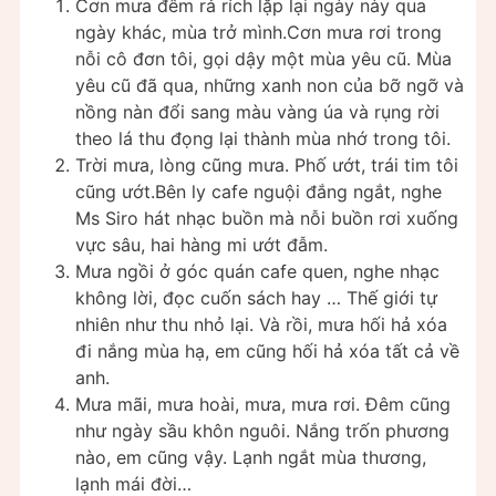
Cơn mưa đêm rả rích lặp lại ngày này qua
ngày khác, mùa trở mình.Cơn mưa rơi trong
nỗi cô đơn tôi, gọi dậy một mùa yêu cũ. Mùa
yêu cũ đã qua, những xanh non của bỡ ngỡ và
nồng nàn đổi sang màu vàng úa và rụng rời
theo lá thu đọng lại thành mùa nhớ trong tôi.
Trời mưa, lòng cũng mưa. Phố ướt, trái tim tôi
cũng ướt.Bên ly cafe nguội đắng ngắt, nghe
Ms Siro hát nhạc buồn mà nỗi buồn rơi xuống
vực sâu, hai hàng mi ướt đẫm.
Mưa ngồi ở góc quán cafe quen, nghe nhạc
không lời, đọc cuốn sách hay … Thế giới tự
nhiên như thu nhỏ lại. Và rồi, mưa hối hả xóa
đi nắng mùa hạ, em cũng hối hả xóa tất cả về
anh.
Mưa mãi, mưa hoài, mưa, mưa rơi. Đêm cũng
như ngày sầu khôn nguôi. Nắng trốn phương
nào, em cũng vậy. Lạnh ngắt mùa thương,
lạnh mái đời…