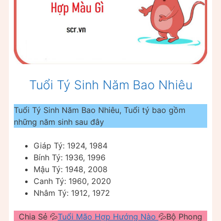
Tuổi Tý Sinh Năm Bao Nhiêu
Tuổi Tý Sinh Năm Bao Nhiêu, Tuổi tý bao gồm
những năm sinh sau đây
Giáp Tý: 1924, 1984
Bính Tý: 1936, 1996
Mậu Tý: 1948, 2008
Canh Tý: 1960, 2020
Nhâm Tý: 1912, 1972
Chia Sẻ 💦
Tuổi Mão Hợp Hướng Nào
💦Bộ Phong