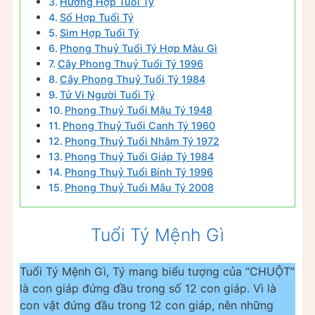
Hướng Hợp Tuổi Tý
Số Hợp Tuổi Tý
Sim Hợp Tuổi Tý
Phong Thuỷ Tuổi Tý Hợp Màu Gì
Cây Phong Thuỷ Tuổi Tý 1996
Cây Phong Thuỷ Tuổi Tý 1984
Tử Vi Người Tuổi Tý
Phong Thuỷ Tuổi Mậu Tý 1948
Phong Thuỷ Tuổi Canh Tý 1960
Phong Thuỷ Tuổi Nhâm Tý 1972
Phong Thuỷ Tuổi Giáp Tý 1984
Phong Thuỷ Tuổi Bính Tý 1996
Phong Thuỷ Tuổi Mậu Tý 2008
Tuổi Tý Mệnh Gì
Tuổi Tý Mệnh Gì, Tý mang biểu tượng của “CHUỘT”
là con giáp đứng đầu trong số 12 con giáp. Vì là
con vật đứng đầu trong 12 con giáp, nên những