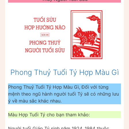
Phong Thuỷ Tuổi Tý Hợp Màu Gì
Phong Thuỷ Tuổi Tý Hợp Màu Gì, Đối với từng
mệnh theo ngũ hành người tuổi Tý sẽ có những lưu
ý về màu sắc khác nhau.
Màu Hợp Tuổi Tý cho bạn tham khảo:
Người tuổi Giáp Tý sinh năm 1924, 1984 thuộc