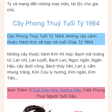
Tý và mang đến những may mắn, tài lộc cho gia
chủ.
Cây Phong Thuỷ Tuổi Tý 1984
Cây Phong Thuỷ Tuổi Tý 1984, Những cây cảnh
thuộc Hành Kim sẽ hợp với tuổi Giáp Tý 1984
Những cây thuộc hành Kim thì hợp: Bạch mã hoàng
tử, Lan chỉ, Lan tuyết, Bạch Lan, Ngọc ngân, Ngân
Hậu, cây đuôi công, Bách thủy tiên, Lan ý, cẩm
nhung trắng, Kim Cửu ly hương, Kim ngân, Kim
Tiền…
Xem Thêm 💦
Tuổi Dậu Hợp Hướng Nào
💦Bộ Phong
Thuỷ Người Tuổi Dậu