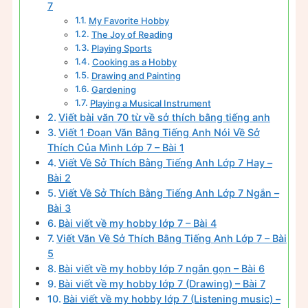
7
My Favorite Hobby
The Joy of Reading
Playing Sports
Cooking as a Hobby
Drawing and Painting
Gardening
Playing a Musical Instrument
Viết bài văn 70 từ về sở thích bằng tiếng anh
Viết 1 Đoạn Văn Bằng Tiếng Anh Nói Về Sở
Thích Của Mình Lớp 7 – Bài 1
Viết Về Sở Thích Bằng Tiếng Anh Lớp 7 Hay –
Bài 2
Viết Về Sở Thích Bằng Tiếng Anh Lớp 7 Ngắn –
Bài 3
Bài viết về my hobby lớp 7 – Bài 4
Viết Văn Về Sở Thích Bằng Tiếng Anh Lớp 7 – Bài
5
Bài viết về my hobby lớp 7 ngắn gọn – Bài 6
Bài viết về my hobby lớp 7 (Drawing) – Bài 7
Bài viết về my hobby lớp 7 (Listening music) –