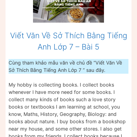
Viết Văn Về Sở Thích Bằng Tiếng
Anh Lớp 7 – Bài 5
Cùng tham khảo mẫu văn về chủ đề ”Viết Văn Về
Sở Thích Bằng Tiếng Anh Lớp 7 ” sau đây.
My hobby is collecting books. I collect books
whenever I have more need for some books. I
collect many kinds of books such a love story
books or textbooks I am learning at school, you
know, Maths, History, Geography, Biology: and
books about nature. I buy books from a bookshop
near my house, and some other stores. I also get
books from my friends. I collect books because I