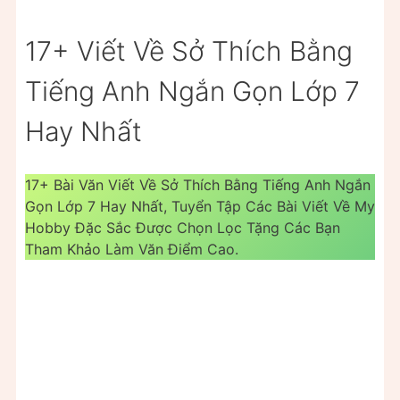
17+ Viết Về Sở Thích Bằng
Tiếng Anh Ngắn Gọn Lớp 7
Hay Nhất
17+ Bài Văn Viết Về Sở Thích Bằng Tiếng Anh Ngắn
Gọn Lớp 7 Hay Nhất, Tuyển Tập Các Bài Viết Về My
Hobby Đặc Sắc Được Chọn Lọc Tặng Các Bạn
Tham Khảo Làm Văn Điểm Cao.