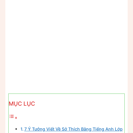
MỤC LỤC
7 Ý Tưởng Viết Về Sở Thích Bằng Tiếng Anh Lớp