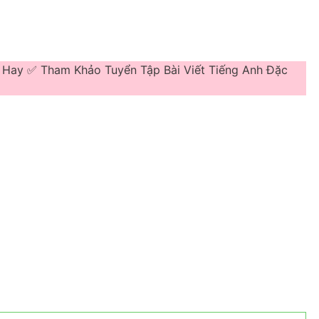
u Hay ✅ Tham Khảo Tuyển Tập Bài Viết Tiếng Anh Đặc