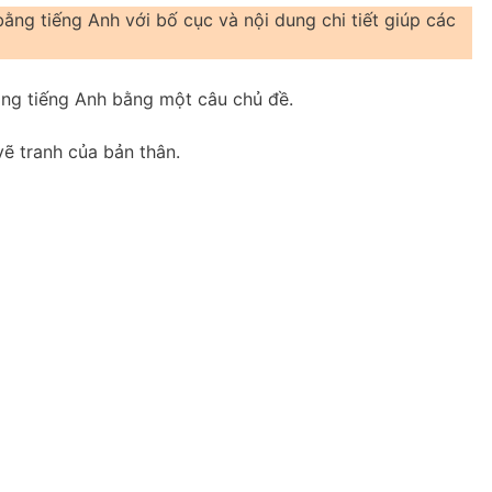
ằng tiếng Anh với bố cục và nội dung chi tiết giúp các
bằng tiếng Anh bằng một câu chủ đề.
 vẽ tranh của bản thân.