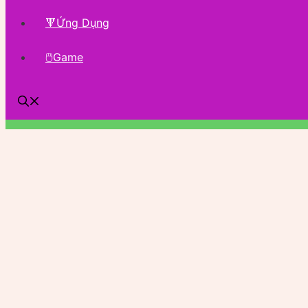
🔻Ứng Dụng
🖱Game