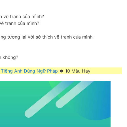
h vẽ tranh của mình?
vẽ tranh của mình?
ng tương lai với sở thích vẽ tranh của mình.
nh không?
 Tiếng Anh Đúng Ngữ Pháp
🍀 10 Mẫu Hay