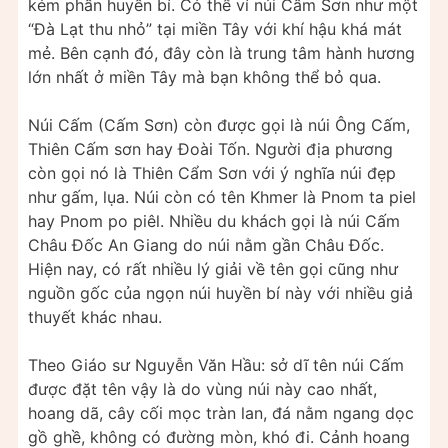
kém phần huyền bí. Có thể ví núi Cấm Sơn như một
“Đà Lạt thu nhỏ” tại miền Tây với khí hậu khá mát
mẻ. Bên cạnh đó, đây còn là trung tâm hành hương
lớn nhất ở miền Tây mà bạn không thể bỏ qua.
Núi Cấm (Cấm Sơn) còn được gọi là núi Ông Cấm,
Thiên Cấm sơn hay Đoài Tốn. Người địa phương
còn gọi nó là Thiên Cẩm Sơn với ý nghĩa núi đẹp
như gấm, lụa. Núi còn có tên Khmer là Pnom ta piel
hay Pnom po piêl. Nhiều du khách gọi là núi Cấm
Châu Đốc An Giang do núi nằm gần Châu Đốc.
Hiện nay, có rất nhiều lý giải về tên gọi cũng như
nguồn gốc của ngọn núi huyền bí này với nhiều giả
thuyết khác nhau.
Theo Giáo sư Nguyễn Văn Hầu: sở dĩ tên núi Cấm
được đặt tên vậy là do vùng núi này cao nhất,
hoang dã, cây cối mọc tràn lan, đá nằm ngang dọc
gồ ghề, không có đường mòn, khó đi. Cảnh hoang