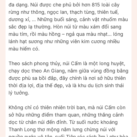
đa dạng. Núi được che phủ bởi hơn 815 loài cây
rừng như thông, ngọc lan, thạch tùng, thiên tuế,
dương xỉ, … Những buổi sáng, cảnh vật nhuốm màu
sắc đẹp lạ thường. Hòn núi từ màu xám đổi sang
màu tím, rồi màu hồng – ngả qua màu nhạt… lóng
lánh hạt sương như những viên kim cương nhiều
màu hiếm có.
Theo sách phong thủy, núi Cấm là một long huyệt,
chạy dọc theo An Giang, nằm giữa vùng đồng bằng
được phù sa bồi đắp, đây chính là nơi sở hữu thiên
thời địa lợi, địa thế đẹp, và là khu du lịch sinh thái
lý tưởng.
Không chỉ có thiên nhiên trời ban, mà núi Cấm còn
sở hữu những điểm tham quan, những thắng cảnh
dọc từ chân núi đến đỉnh. Từ suối nước khoáng
Thanh Long thơ mộng nằm lưng chừng núi với
nguồn nước vô tận, suối Tiên róc rách ầm ì như hòa