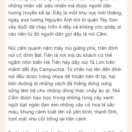
những nhân vật siêu nhiên mà được người dân
tương truyền kể lại. Đây là một khu vực linh thiêng,
ngày xưa tướng Nguyễn Ánh khi bị quân Tây Sơn
vây đuổi đã chạy trốn ở đây và không cho phép ai
vào nên từ đó người dân gọi đây là núi Cấm.
Núi cấm quanh năm mây mù giăng phủ, trên đỉnh
núi có đỉnh Bát Tiên là nơi mà du khách có thể
ngắm nhìn biển Hà Tiên hay dãy núi Tà Lơn trên
mảnh đất địa Campuchia. Từ chân núi lên đến đỉnh
núi đều được tráng nhựa để thuận tiên đi lại, hai
bên đường là những vách đá thẳng đứng sừng
sững làm bệ cho những dòng thác chảy ào ạt. Núi
Cấm được bao bọc trong những rừng cây xanh
ngút bạt ngàn đan xen những cây cỏ hoa lá sắc
màu, khung cảnh toát lên vẻ yên bình, thanh tĩnh,
tươi mát như cõi bồng lai tiên cảnh.