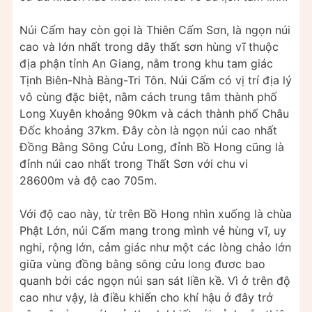
Núi Cấm hay còn gọi là Thiên Cấm Sơn, là ngọn núi
cao và lớn nhất trong dãy thất sơn hùng vĩ thuộc
địa phận tỉnh An Giang, nằm trong khu tam giác
Tịnh Biên-Nhà Bàng-Tri Tôn. Núi Cấm có vị trí địa lý
vô cùng đặc biệt, nằm cách trung tâm thành phố
Long Xuyên khoảng 90km và cách thành phố Châu
Đốc khoảng 37km. Đây còn là ngọn núi cao nhất
Đồng Bằng Sông Cửu Long, đỉnh Bồ Hong cũng là
đỉnh núi cao nhất trong Thất Sơn với chu vi
28600m và độ cao 705m.
Với độ cao này, từ trên Bồ Hong nhìn xuống là chùa
Phật Lớn, núi Cấm mang trong mình vẻ hùng vĩ, uy
nghi, rộng lớn, cảm giác như một các lòng chảo lớn
giữa vùng đồng bằng sông cửu long đươc bao
quanh bởi các ngọn núi san sát liền kề. Vì ở trên độ
cao như vậy, là điều khiến cho khí hậu ở đây trở