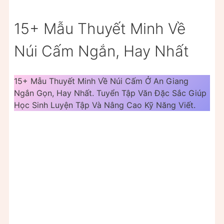
15+ Mẫu Thuyết Minh Về
Núi Cấm Ngắn, Hay Nhất
15+ Mẫu Thuyết Minh Về Núi Cấm Ở An Giang
Ngắn Gọn, Hay Nhất. Tuyển Tập Văn Đặc Sắc Giúp
Học Sinh Luyện Tập Và Nâng Cao Kỹ Năng Viết.