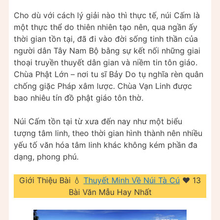
Cho dù với cách lý giải nào thì thực tế, núi Cấm là
một thực thể do thiên nhiên tạo nên, qua ngần ấy
thời gian tồn tại, đã đi vào đời sống tinh thần của
người dân Tây Nam Bộ bằng sự kết nối những giai
thoại truyền thuyết dân gian và niềm tin tôn giáo.
Chùa Phật Lớn – nơi tu sĩ Bảy Do tụ nghĩa rèn quân
chống giặc Pháp xâm lược. Chùa Vạn Linh được
bao nhiêu tín đồ phật giáo tôn thờ.
Núi Cấm tồn tại từ xưa đến nay như một biểu
tượng tâm linh, theo thời gian hình thành nên nhiều
yếu tố văn hóa tâm linh khác không kém phần đa
dạng, phong phú.
Giới Thiệu Bài 💧
Thuyết Minh Về Núi Tà Cú
❤️️ 13
Bài Văn Mẫu Hay Nhất