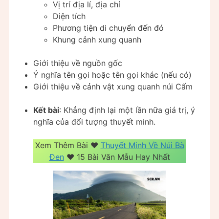
Vị trí địa lí, địa chỉ
Diện tích
Phương tiện di chuyển đến đó
Khung cảnh xung quanh
Giới thiệu về nguồn gốc
Ý nghĩa tên gọi hoặc tên gọi khác (nếu có)
Giới thiệu về cảnh vật xung quanh núi Cấm
Kết bài
: Khẳng định lại một lần nữa giá trị, ý
nghĩa của đối tượng thuyết minh.
Xem Thêm Bài ❤️️
Thuyết Minh Về Núi Bà
Đen
❤️️ 15 Bài Văn Mẫu Hay Nhất