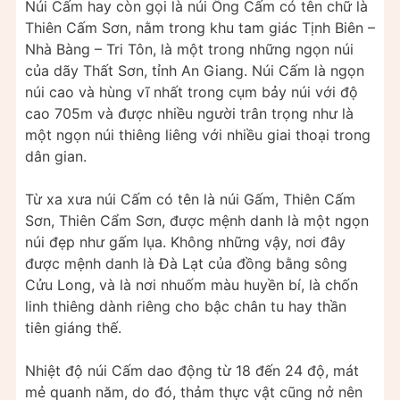
Núi Cấm hay còn gọi là núi Ông Cấm có tên chữ là
Thiên Cấm Sơn, nằm trong khu tam giác Tịnh Biên –
Nhà Bàng – Tri Tôn, là một trong những ngọn núi
của dãy Thất Sơn, tỉnh An Giang. Núi Cấm là ngọn
núi cao và hùng vĩ nhất trong cụm bảy núi với độ
cao 705m và được nhiều người trân trọng như là
một ngọn núi thiêng liêng với nhiều giai thoại trong
dân gian.
Từ xa xưa núi Cấm có tên là núi Gấm, Thiên Cấm
Sơn, Thiên Cẩm Sơn, được mệnh danh là một ngọn
núi đẹp như gấm lụa. Không những vậy, nơi đây
được mệnh danh là Đà Lạt của đồng bằng sông
Cửu Long, và là nơi nhuốm màu huyền bí, là chốn
linh thiêng dành riêng cho bậc chân tu hay thần
tiên giáng thế.
Nhiệt độ núi Cấm dao động từ 18 đến 24 độ, mát
mẻ quanh năm, do đó, thảm thực vật cũng nở nên