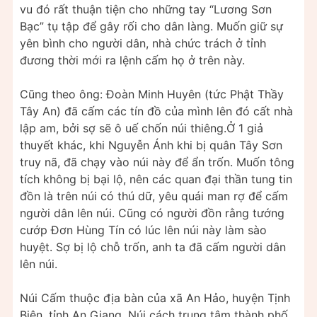
vu đó rất thuận tiện cho những tay “Lương Sơn
Bạc” tụ tập để gây rối cho dân làng. Muốn giữ sự
yên bình cho người dân, nhà chức trách ở tỉnh
đương thời mới ra lệnh cấm họ ở trên này.
Cũng theo ông: Đoàn Minh Huyên (tức Phật Thầy
Tây An) đã cấm các tín đồ của mình lên đó cất nhà
lập am, bởi sợ sẽ ô uế chốn núi thiêng.Ở 1 giả
thuyết khác, khi Nguyễn Ánh khi bị quân Tây Sơn
truy nã, đã chạy vào núi này để ẩn trốn. Muốn tông
tích không bị bại lộ, nên các quan đại thần tung tin
đồn là trên núi có thú dữ, yêu quái man rợ để cấm
người dân lên núi. Cũng có người đồn rằng tướng
cướp Đơn Hùng Tín có lúc lên núi này làm sào
huyệt. Sợ bị lộ chỗ trốn, anh ta đã cấm người dân
lên núi.
Núi Cấm thuộc địa bàn của xã An Hảo, huyện Tịnh
Biên, tỉnh An Giang. Núi cách trung tâm thành phố