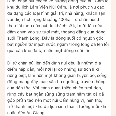
Dưới chân núi chệch về hướng đông của núi Cấm là
khu du lịch Lâm Viên Núi Cấm, là nơi phục vụ các
đa dạng các loại hình giải trí, nhà hàng, khách sạn
với diện tích rộng khoảng 100ha. Từ chân núi đi
theo lối mòn của núi du khách sẽ lại một lần nữa
đắm chìm vào sự tươi mát, thoáng đãng của dòng
suối Thanh Long. Đây là dòng suối có nguồn gốc
bắt nguồn từ mạch nước ngầm trong lòng đá len lỏi
qua các khe đá tạo nên một dòng suối lớn.
Đi từ chân núi lên đến đỉnh núi đều là những địa
điểm hấp dẫn, mỗi nơi lại có những sự tích li kì
riêng biệt, làm nên một không gian huyền ảo, sống
động mang đầy màu sắc tín ngưỡng, truyền thống
của dân tộc. Với cảnh quan thiên nhiên tươi đẹp,
rừng cây bạt ngàn sừng sững trăm năm tất cả đã
góp phần tạo nên một núi Cẩm hùng vĩ, nên thơ,
trở thành một khu du lịch sinh thái lí tưởng mỗi khi
nhắc đến An Giang.