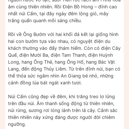
âm cùng thiên nhiên. Rồi Điện Bồ Hong – đỉnh cao
nhất núi Cấm, tại đây ngày đêm lộng gió, mây
trắng quẩn quanh mỗi sáng chiều.
Rồi về Ông Bướm với hai khối đá kết lại giống hình
hai con bướm tựa vào nhau, có nguyệt điện du
khách thường vào đấy thám hiểm. Còn có điện Cây
Quế, điện Mười Ba, điện Tam Thanh, điện Huỳnh
Long, hang Ông Thẻ, hang Ông Hổ, hang Bác Vật
Lang, đến động Thủy Liêm. Từ trên đỉnh núi, bạn có
thể thỏa sức ngắm nhìn An Giang bé nhỏ, những
cánh đồng lúa bát ngát xanh tươi.
Núi Cấm cũng đẹp về đêm, khi trăng treo lơ lửng
trên đầu núi. Âm thanh sống động từ thiên nhiên,
núi rừng, sương rơi lóng lánh trên lá cây. Cảnh sắc
thiên nhiên này xứng đáng được người đời chiêm
ngưỡng.