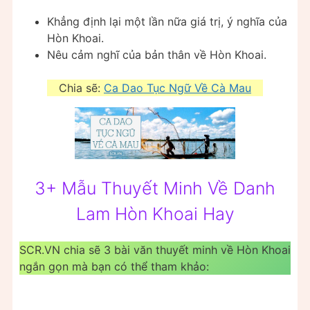
Khẳng định lại một lần nữa giá trị, ý nghĩa của
Hòn Khoai.
Nêu cảm nghĩ của bản thân về Hòn Khoai.
Chia sẽ:
Ca Dao Tục Ngữ Về Cà Mau
3+ Mẫu Thuyết Minh Về Danh
Lam Hòn Khoai Hay
SCR.VN chia sẽ 3 bài văn thuyết minh về Hòn Khoai
ngắn gọn mà bạn có thể tham khảo: