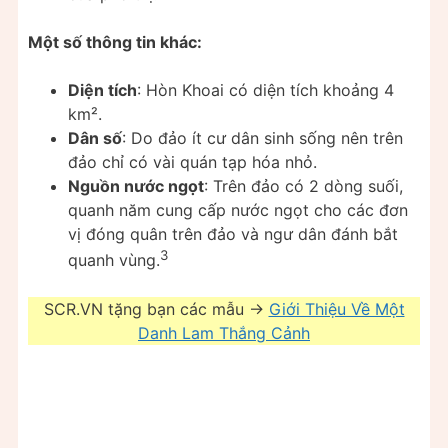
Một số thông tin khác:
Diện tích
: Hòn Khoai có diện tích khoảng 4
km².
Dân số
: Do đảo ít cư dân sinh sống nên trên
đảo chỉ có vài quán tạp hóa nhỏ.
Nguồn nước ngọt
: Trên đảo có 2 dòng suối,
quanh năm cung cấp nước ngọt cho các đơn
vị đóng quân trên đảo và ngư dân đánh bắt
3
quanh vùng.
SCR.VN tặng bạn các mẫu ->
Giới Thiệu Về Một
Danh Lam Thắng Cảnh