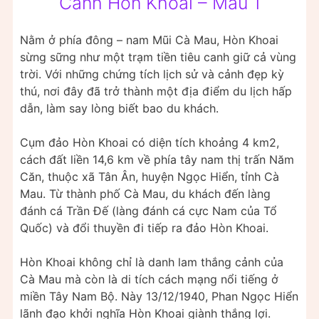
Cảnh Hòn Khoai – Mẫu 1
Nằm ở phía đông – nam Mũi Cà Mau, Hòn Khoai
sừng sững như một trạm tiền tiêu canh giữ cả vùng
trời. Với những chứng tích lịch sử và cảnh đẹp kỳ
thú, nơi đây đã trở thành một địa điểm du lịch hấp
dẫn, làm say lòng biết bao du khách.
Cụm đảo Hòn Khoai có diện tích khoảng 4 km2,
cách đất liền 14,6 km về phía tây nam thị trấn Năm
Căn, thuộc xã Tân Ân, huyện Ngọc Hiển, tỉnh Cà
Mau. Từ thành phố Cà Mau, du khách đến làng
đánh cá Trần Đế (làng đánh cá cực Nam của Tổ
Quốc) và đổi thuyền đi tiếp ra đảo Hòn Khoai.
Hòn Khoai không chỉ là danh lam thắng cảnh của
Cà Mau mà còn là di tích cách mạng nổi tiếng ở
miền Tây Nam Bộ. Này 13/12/1940, Phan Ngọc Hiển
lãnh đạo khởi nghĩa Hòn Khoai giành thắng lợi.