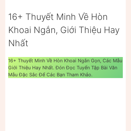
16+ Thuyết Minh Về Hòn
Khoai Ngắn, Giới Thiệu Hay
Nhất
16+ Thuyết Minh Về Hòn Khoai Ngắn Gọn, Các Mẫu
Giới Thiệu Hay Nhất. Đón Đọc Tuyển Tập Bài Văn
Mẫu Đặc Sắc Để Các Bạn Tham Khảo.