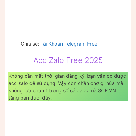
Chia sẽ:
Tài Khoản Telegram Free
Acc Zalo Free 2025
Không cần mất thời gian đăng ký, bạn vẫn có được
acc zalo để sử dụng. Vậy còn chần chờ gì nữa mà
không lựa chọn 1 trong số các acc mà SCR.VN
tặng bạn dưới đây.