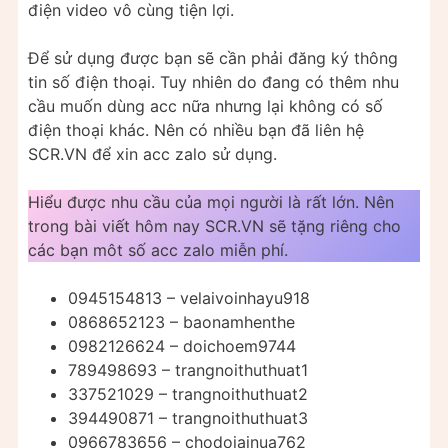
điện video vô cùng tiện lợi.
Để sử dụng được bạn sẽ cần phải đăng ký thông
tin số điện thoại. Tuy nhiên do đang có thêm nhu
cầu muốn dùng acc nữa nhưng lại không có số
điện thoại khác. Nên có nhiều bạn đã liên hệ
SCR.VN để xin acc zalo sử dụng.
Hiểu được nhu cầu của mọi người là rất lớn. Nên
trong bài viết hôm nay SCR.VN sẽ tặng riêng cho
các bạn môt số acc zalo miễn phí.
0945154813 – velaivoinhayu918
0868652123 – baonamhenthe
0982126624 – doichoem9744
789498693 – trangnoithuthuat1
337521029 – trangnoithuthuat2
394490871 – trangnoithuthuat3
0966783656 – chodoiainua762