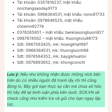
Tài khoản: 0357816237, mật khẩu:
noichangsaoday9173
Tài khoản: 0968364531, mật khẩu: nono81733
Tài khoản: 0978646525, mật khẩu:
choemn92774
0378265851 – mật khẩu: benkiasongbuon927
0987674562 – mật khẩu: thuongtoiu98173
Sđt: 0967563425, mk: hoangkha1997
Sđt: 0968364531, mk: thuongluonh98
Sđt: 0976564352, mk: baygikhuatloi
Sđt: 0976893652, mk: khongconchi
Lưu ý:
Nếu như không nhận được những nick bên
trên do có nhiều người đã tranh lấy rồi thì cũng
đừng lo. Bây giờ bạn thực sự cần mà chưa sở hữu
thì hãy để lại bình luận phía bên dưới. SCR.VN sẽ
check cũng như kiểm tra và gửi cho bạn ngay lập
tức.