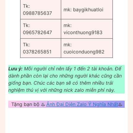
Tk:
mk: baygikhuatloi
0988785637
Tk:
mk:
0965782647
viconthuong9183
Tk:
mk:
0378265851
cuoiconduong982
Lưu ý:
Mỗi người chỉ nên lấy 1 đến 2 tài khoản. Để
dành phần còn lại cho những người khác cũng cần
giống bạn. Chúc các bạn sẽ có thêm nhiều trải
nghiệm thú vị với những nick zalo miễn phí này.
Tặng bạn bộ ♨️
Ảnh Đại Diện Zalo Ý Nghĩa Nhất
♨️