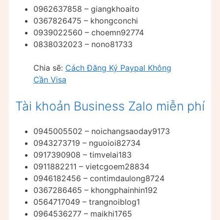
0962637858 – giangkhoaito
0367826475 – khongconchi
0939022560 – choemn92774
0838032023 – nono81733
Chia sẽ:
Cách Đăng Ký Paypal Không
Cần Visa
Tài khoản Business Zalo miễn phí
0945005502 – noichangsaoday9173
0943273719 – nguoioi82734
0917390908 – timvelai183
0911882211 – vietcgoem28834
0946182456 – contimdaulong8724
0367286465 – khongphainhin192
0564717049 – trangnoiblog1
0964536277 – maikhi1765