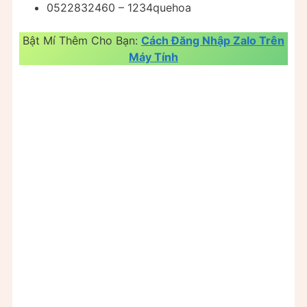
0522832460 – 1234quehoa
Bật Mí Thêm Cho Bạn:
Cách Đăng Nhập Zalo Trên
Máy Tính