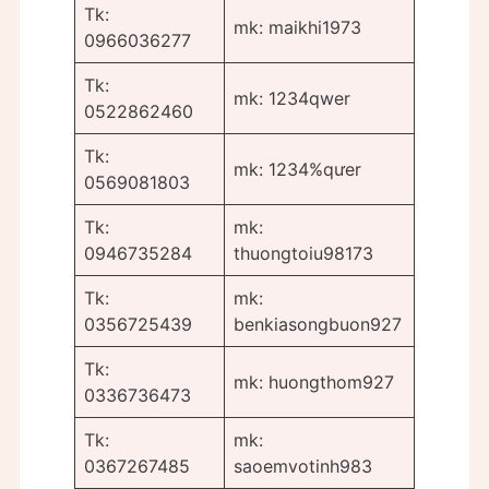
Tk:
mk: maikhi1973
0966036277
Tk:
mk: 1234qwer
0522862460
Tk:
mk: 1234%qưer
0569081803
Tk:
mk:
0946735284
thuongtoiu98173
Tk:
mk:
0356725439
benkiasongbuon927
Tk:
mk: huongthom927
0336736473
Tk:
mk:
0367267485
saoemvotinh983