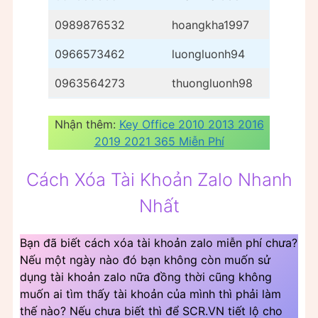
0989876532
hoangkha1997
0966573462
luongluonh94
0963564273
thuongluonh98
Nhận thêm:
Key Office 2010 2013 2016
2019 2021 365 Miễn Phí
Cách Xóa Tài Khoản Zalo Nhanh
Nhất
Bạn đã biết cách xóa tài khoản zalo miễn phí chưa?
Nếu một ngày nào đó bạn không còn muốn sử
dụng tài khoản zalo nữa đồng thời cũng không
muốn ai tìm thấy tài khoản của mình thì phải làm
thế nào? Nếu chưa biết thì để SCR.VN tiết lộ cho