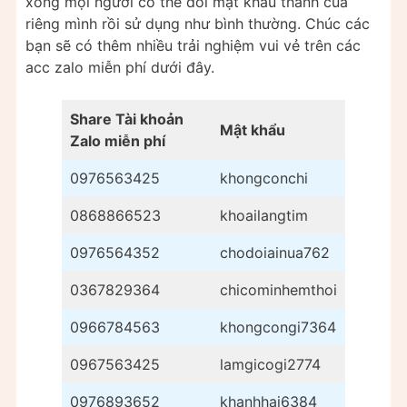
xong mọi người có thể đổi mật khẩu thành của
riêng mình rồi sử dụng như bình thường. Chúc các
bạn sẽ có thêm nhiều trải nghiệm vui vẻ trên các
acc zalo miễn phí dưới đây.
Share Tài khoản
Mật khẩu
Zalo miễn phí
0976563425
khongconchi
0868866523
khoailangtim
0976564352
chodoiainua762
0367829364
chicominhemthoi
0966784563
khongcongi7364
0967563425
lamgicogi2774
0976893652
khanhhai6384