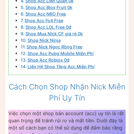
Shop Acc Liên Quân 0k
Shop Acc Blox Fruit 0k
Shop Acc NRO Free
Shop Acc Fo4 Free
Shop Acc LOL Free 0đ
Shop Mua Nick CF giá rẻ 0k
Shop Nick Ninja
Shop Nick Ngọc Rồng Free
Shop Acc Pubg Mobile Miễn Phí
Shop Acc Roblox 0đ
Liên Hệ Shop Tặng Acc Miễn Phí
Cách Chọn Shop Nhận Nick Miễn
Phí Uy Tín
Việc chọn một shop bán account (acc) uy tín là rất
quan trọng để tránh rủi ro và mất tiền. Dưới đây là
một số cách bạn có thể sử dụng để đảm bảo rằng