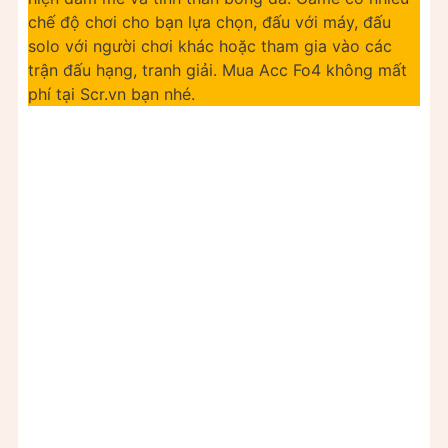
chế độ chơi cho bạn lựa chọn, đấu với máy, đấu
solo với người chơi khác hoặc tham gia vào các
trận đấu hạng, tranh giải. Mua Acc Fo4 không mất
phí tại Scr.vn bạn nhé.