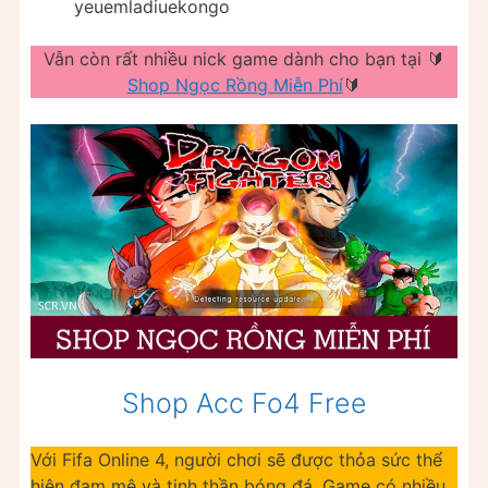
yeuemladiuekongo
Vẫn còn rất nhiều nick game dành cho bạn tại 🔰
Shop Ngọc Rồng Miễn Phí
🔰
Shop Acc Fo4 Free
Với Fifa Online 4, người chơi sẽ được thỏa sức thể
hiện đam mê và tinh thần bóng đá. Game có nhiều