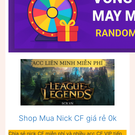
Shop Mua Nick CF giá rẻ 0k
Chia sẻ nick CF miễn phí và nhiều acc CF VIP tiếp