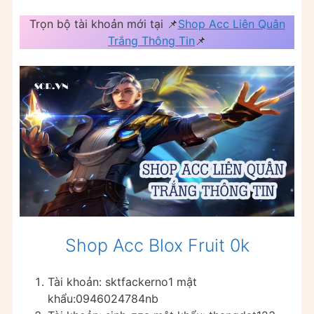
Trọn bộ tài khoản mới tại 📌
Shop Acc Liên Quân
Trắng Thông Tin
📌
Shop Acc Blox Fruit 0k
Tài khoản: sktfackerno1 mật
khẩu:0946024784nb