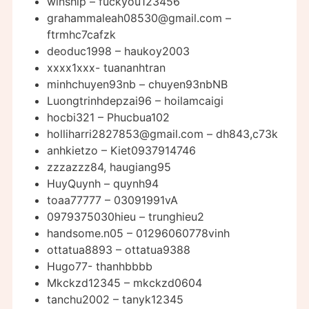
winship – fuckyou123456
grahammaleah08530@gmail.com
–
ftrmhc7cafzk
deoduc1998 – haukoy2003
xxxx1xxx- tuananhtran
minhchuyen93nb – chuyen93nbNB
Luongtrinhdepzai96 – hoilamcaigi
hocbi321 – Phucbua102
holliharri2827853@gmail.com
– dh843,c73k
anhkietzo – Kiet0937914746
zzzazzz84, haugiang95
HuyQuynh – quynh94
toaa77777 – 03091991vA
0979375030hieu – trunghieu2
handsome.n05 – 01296060778vinh
ottatua8893 – ottatua9388
Hugo77- thanhbbbb
Mkckzd12345 – mkckzd0604
tanchu2002 – tanyk12345