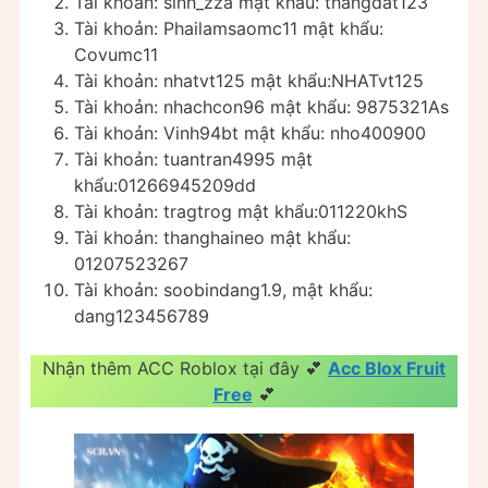
Tài khoản: sinh_zza mật khẩu: thangdat123
Tài khoản: Phailamsaomc11 mật khẩu:
Covumc11
Tài khoản: nhatvt125 mật khẩu:NHATvt125
Tài khoản: nhachcon96 mật khẩu: 9875321As
Tài khoản: Vinh94bt mật khẩu: nho400900
Tài khoản: tuantran4995 mật
khẩu:01266945209dd
Tài khoản: tragtrog mật khẩu:011220khS
Tài khoản: thanghaineo mật khẩu:
01207523267
Tài khoản: soobindang1.9, mật khẩu:
dang123456789
Nhận thêm ACC Roblox tại đây 💕
Acc Blox Fruit
Free
💕