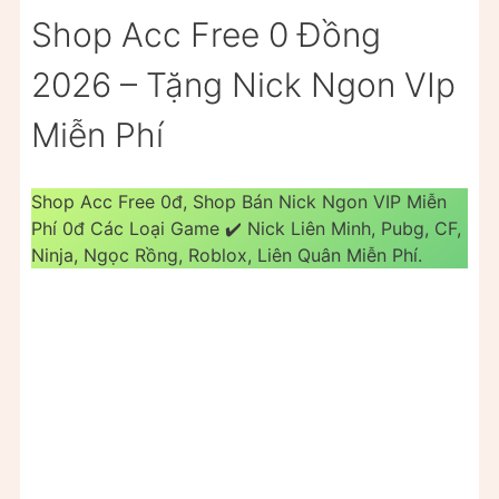
Shop Acc Free 0 Đồng
2026 – Tặng Nick Ngon VIp
Miễn Phí
Shop Acc Free 0đ, Shop Bán Nick Ngon VIP Miễn
Phí 0đ Các Loại Game ✔️ Nick Liên Minh, Pubg, CF,
Ninja, Ngọc Rồng, Roblox, Liên Quân Miễn Phí.