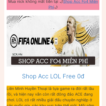
Mua nick không mất tiền tại 🌙
Shop Acc Fo4 Miễn
Phí
🌙
Shop Acc LOL Free 0đ
Liên Minh Huyền Thoại là tựa game ra đời rất lâu
rồi, và hiện nay vẫn còn rất đông đảo ACE đang
chơi. LOL có rất nhiều giải đấu chuyên nghiệp ở
các quốc gia, các khu vực trên thế giới. Mỗi năm.