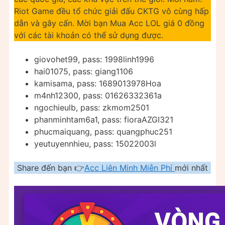
Riot Game đều tổ chức giải đấu CKTG vô cùng hấp
dẫn và gây cấn. Mời bạn Mua Acc LOL giá 0 đồng
với các tài khoản có thể sử dụng được.
giovohet99, pass: 1998linh1996
hai01075, pass: giang1106
kamisama, pass: 1689013978Hoa
m4nh12300, pass: 01626332361a
ngochieulb, pass: zkmom2501
phanminhtam6a1, pass: fioraAZGI321
phucmaiquang, pass: quangphuc251
yeutuyennhieu, pass: 15022003l
Share đến bạn 👉
Acc Liên Minh Miễn Phí
mới nhất