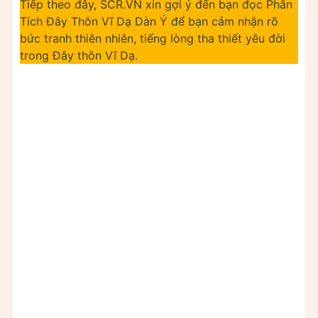
Tiếp theo đây, SCR.VN xin gợi ý đến bạn đọc Phân
Tích Đây Thôn Vĩ Dạ Dàn Ý để bạn cảm nhận rõ
bức tranh thiên nhiên, tiếng lòng tha thiết yêu đời
trong Đây thôn Vĩ Dạ.