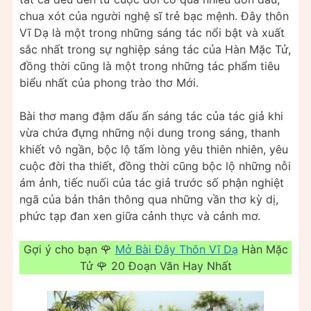
chua xót của người nghệ sĩ trẻ bạc mệnh. Đây thôn
Vĩ Dạ là một trong những sáng tác nổi bật và xuất
sắc nhất trong sự nghiệp sáng tác của Hàn Mặc Tử,
đồng thời cũng là một trong những tác phẩm tiêu
biểu nhất của phong trào thơ Mới.
Bài thơ mang đậm dấu ấn sáng tác của tác giả khi
vừa chứa đựng những nội dung trong sáng, thanh
khiết vô ngần, bộc lộ tấm lòng yêu thiên nhiên, yêu
cuộc đời tha thiết, đồng thời cũng bộc lộ những nỗi
ám ảnh, tiếc nuối của tác giả trước số phận nghiệt
ngã của bản thân thông qua những vần thơ kỳ dị,
phức tạp đan xen giữa cảnh thực và cảnh mơ.
Gợi ý cho bạn 🌹
Mở Bài Đây Thôn Vĩ Dạ
Hàn Mặc
Tử 🌹 20 Đoạn Văn Hay Nhất