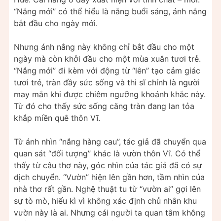
“Nắng mới” có thể hiểu là nắng buổi sáng, ánh nắng
bắt đầu cho ngày mới.
Nhưng ánh nắng này không chỉ bắt đầu cho một
ngày mà còn khởi đầu cho một mùa xuân tươi trẻ.
“Nắng mới” đi kèm với động từ “lên” tạo cảm giác
tươi trẻ, tràn đầy sức sống và thi sĩ chính là người
may mắn khi được chiêm ngưỡng khoảnh khắc này.
Từ đó cho thấy sức sống căng tràn đang lan tỏa
khắp miền quê thôn Vĩ.
Từ ánh nhìn “nắng hàng cau”, tác giả đã chuyển qua
quan sát “đối tượng” khác là vườn thôn Vĩ. Có thể
thấy từ câu thơ này, góc nhìn của tác giả đã có sự
dịch chuyển. “Vườn” hiện lên gần hơn, tầm nhìn của
nhà thơ rất gần. Nghệ thuật tu từ “vườn ai” gợi lên
sự tò mò, hiếu kì vì không xác định chủ nhân khu
vườn này là ai. Nhưng cái người ta quan tâm không