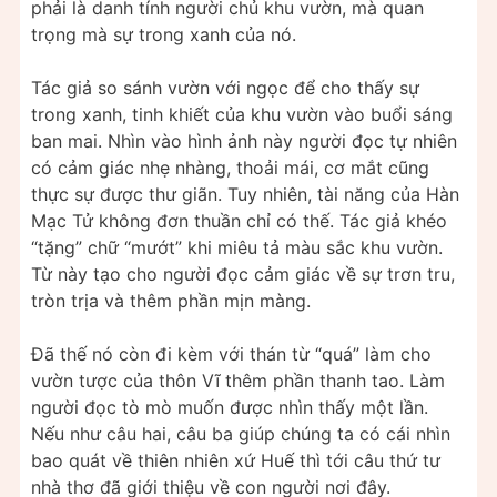
phải là danh tính người chủ khu vườn, mà quan
trọng mà sự trong xanh của nó.
Tác giả so sánh vườn với ngọc để cho thấy sự
trong xanh, tinh khiết của khu vườn vào buổi sáng
ban mai. Nhìn vào hình ảnh này người đọc tự nhiên
có cảm giác nhẹ nhàng, thoải mái, cơ mắt cũng
thực sự được thư giãn. Tuy nhiên, tài năng của Hàn
Mạc Tử không đơn thuần chỉ có thế. Tác giả khéo
“tặng” chữ “mướt” khi miêu tả màu sắc khu vườn.
Từ này tạo cho người đọc cảm giác về sự trơn tru,
tròn trịa và thêm phần mịn màng.
Đã thế nó còn đi kèm với thán từ “quá” làm cho
vườn tược của thôn Vĩ thêm phần thanh tao. Làm
người đọc tò mò muốn được nhìn thấy một lần.
Nếu như câu hai, câu ba giúp chúng ta có cái nhìn
bao quát về thiên nhiên xứ Huế thì tới câu thứ tư
nhà thơ đã giới thiệu về con người nơi đây.