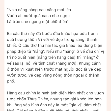
“Nhìn nắng hàng cau nắng mới lên
Vườn ai mướt quá xanh như ngọc
Lá trúc che ngang mặt chữ điền”
Ba câu thơ này đã bước đầu khắc họa bức tranh
quê hương thôn Vĩ với vẻ đẹp trong sáng, thanh
khiết. Ở câu thơ thứ hai tác giả khéo léo dùng biện
pháp điệp từ “nắng”. Nếu như “nắng” ở vế đầu chỉ vị
trí nó xuất hiện (nắng trên hàng cau) thì “nắng” ở
vế sau lại nói về tính chất (nắng mới). Khung cảnh
ở thôn Vĩ xuất hiện trước mắt người đọc là vẻ đẹp
vườn tược, vẻ đẹp vùng nông thôn ngoại ô thành
phố.
Hàng cau chính là hình ảnh điển hình nhất cho vườn
tược chốn Thừa Thiên, nhưng tác giả khéo léo hơn
khi lồng vào hình ảnh này là một “gia vị” đậm chất
Huế. Cái nắng ở đây xuất hiện với tính chất – mới.