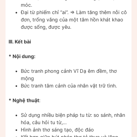
móc.
Đại từ phiếm chỉ “ai”. ⇒ Làm tăng thêm nỗi cô
đơn, trống vắng của một tâm hồn khát khao
được sống, được yêu.
III. Kết bài
* Nội dung:
Bức tranh phong cảnh Vĩ Dạ êm đềm, thơ
mộng
Bức tranh tâm cảnh của nhân vật trữ tình.
* Nghệ thuật
:
Sử dụng nhiều biện pháp tu từ: so sánh, nhân
hóa, câu hỏi tu từ,…
Hình ảnh thơ sáng tạo, độc đáo
Kết hợp giữa bút pháp thơ tả thực và lãng