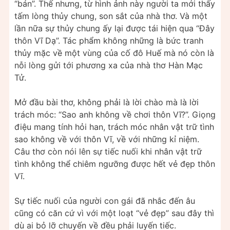
“bán”. Thế nhưng, từ hình ảnh này người ta mới thấy
tấm lòng thủy chung, son sắt của nhà thơ. Và một
lần nữa sự thủy chung ấy lại được tái hiện qua “Đây
thôn Vĩ Dạ”. Tác phẩm không những là bức tranh
thủy mặc về một vùng của cố đô Huế mà nó còn là
nỗi lòng gửi tới phương xa của nhà thơ Hàn Mạc
Tử.
Mở đầu bài thơ, không phải là lời chào mà là lời
trách móc: “Sao anh không về chơi thôn Vĩ?”. Giọng
điệu mang tính hỏi han, trách móc nhân vật trữ tình
sao không về với thôn Vĩ, về với những kỉ niệm.
Câu thơ còn nói lên sự tiếc nuối khi nhân vật trữ
tình không thể chiêm ngưỡng được hết vẻ đẹp thôn
Vĩ.
Sự tiếc nuối của người con gái đã nhắc đến âu
cũng có căn cứ vì với một loạt “vẻ đẹp” sau đây thì
dù ai bỏ lỡ chuyến về đều phải luyến tiếc.