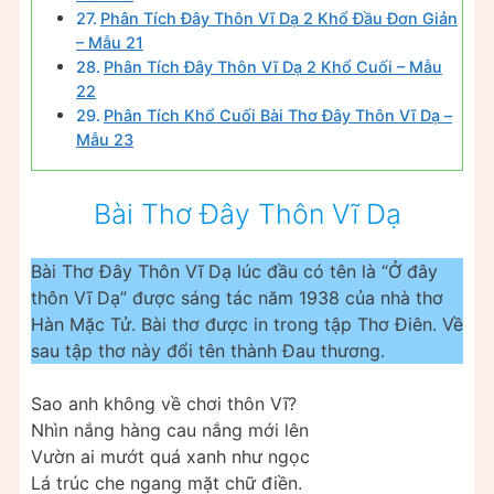
Phân Tích Đây Thôn Vĩ Dạ 2 Khổ Đầu Đơn Giản
– Mẫu 21
Phân Tích Đây Thôn Vĩ Dạ 2 Khổ Cuối – Mẫu
22
Phân Tích Khổ Cuối Bài Thơ Đây Thôn Vĩ Dạ –
Mẫu 23
Bài Thơ Đây Thôn Vĩ Dạ
Bài Thơ Đây Thôn Vĩ Dạ lúc đầu có tên là “Ở đây
thôn Vĩ Dạ” được sáng tác năm 1938 của nhà thơ
Hàn Mặc Tử. Bài thơ được in trong tập Thơ Điên. Về
sau tập thơ này đổi tên thành Đau thương.
Sao anh không về chơi thôn Vĩ?
Nhìn nắng hàng cau nắng mới lên
Vườn ai mướt quá xanh như ngọc
Lá trúc che ngang mặt chữ điền.