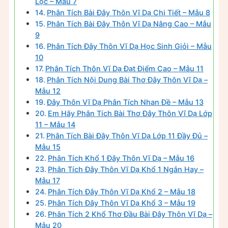
Lọc – Mẫu 7
Phân Tích Bài Đây Thôn Vĩ Dạ Chi Tiết – Mẫu 8
Phân Tích Bài Đây Thôn Vĩ Dạ Nâng Cao – Mẫu
9
Phân Tích Đây Thôn Vĩ Dạ Học Sinh Giỏi – Mẫu
10
Phân Tích Thôn Vĩ Dạ Đạt Điểm Cao – Mẫu 11
Phân Tích Nội Dung Bài Thơ Đây Thôn Vĩ Dạ –
Mẫu 12
Đây Thôn Vĩ Dạ Phân Tích Nhan Đề – Mẫu 13
Em Hãy Phân Tích Bài Thơ Đây Thôn Vĩ Dạ Lớp
11 – Mẫu 14
Phân Tích Bài Đây Thôn Vĩ Dạ Lớp 11 Đầy Đủ –
Mẫu 15
Phân Tích Khổ 1 Đây Thôn Vĩ Dạ – Mẫu 16
Phân Tích Đây Thôn Vĩ Dạ Khổ 1 Ngắn Hay –
Mẫu 17
Phân Tích Đây Thôn Vĩ Dạ Khổ 2 – Mẫu 18
Phân Tích Đây Thôn Vĩ Dạ Khổ 3 – Mẫu 19
Phân Tích 2 Khổ Thơ Đầu Bài Đây Thôn Vĩ Dạ –
Mẫu 20