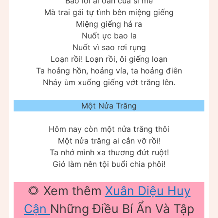
Bao lời ai oán của si mê
Mà trai gái tự tình bên miệng giếng
Miệng giếng há ra
Nuốt ực bao la
Nuốt vì sao rơi rụng
Loạn rồi! Loạn rồi, ôi giếng loạn
Ta hoảng hồn, hoảng vía, ta hoảng điên
Nhảy ùm xuống giếng vớt trăng lên.
Một Nửa Trăng
Hôm nay còn một nửa trăng thôi
Một nửa trăng ai cắn vỡ rồi!
Ta nhớ mình xa thương đứt ruột!
Gió làm nên tội buổi chia phôi!
🌻 Xem thêm
Xuân Diệu Huy
Cận
Những Điều Bí Ẩn Và Tập