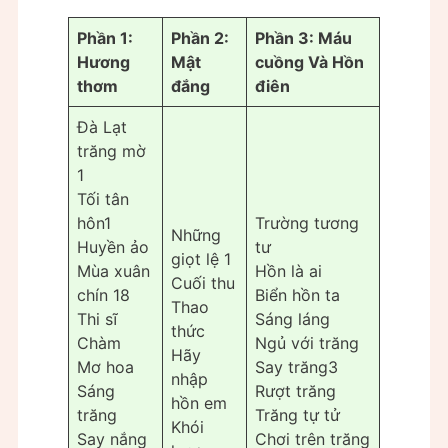
Phần 1:
Phần 2:
Phần 3: Máu
Hương
Mật
cuồng Và Hồn
thơm
đắng
điên
Đà Lạt
trăng mờ
1
Tối tân
hôn1
Trường tương
Những
Huyền ảo
tư
giọt lệ 1
Mùa xuân
Hồn là ai
Cuối thu
chín 18
Biển hồn ta
Thao
Thi sĩ
Sáng láng
thức
Chàm
Ngủ với trăng
Hãy
Mơ hoa
Say trăng3
nhập
Sáng
Rượt trăng
hồn em
trăng
Trăng tự tử
Khói
Say nắng
Chơi trên trăng