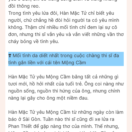
đồi thông reo.
Trong tình yêu lứa đôi, Hàn Mặc Tử chỉ biết yêu
người, chứ chẳng hề đòi hỏi người ta có yêu mình
không. Thậm chí nhiều mối tình chỉ đem lại sự cô
đơn, nhưng thi sĩ vẫn yêu và vẫn viết những vần thơ
cháy bỏng về tình yêu.
❣️ Mối tình da diết nhất trong cuộc chàng thi sĩ đa
tình gắn liền với cái tên Mộng Cầm
Hàn Mặc Tử yêu Mộng Cầm bằng tất cả những gì
tươi mới, hồ hởi nhất của tuổi trẻ. Ông coi nàng như
nguồn sống, nguồn thi hứng của ông, nhưng chính
nàng lại gây cho ông một niềm đau.
Hàn Mặc Tử yêu Mộng Cầm từ những ngày còn làm
báo ở Sài Gòn. Tuần nào thi sĩ cũng đi xe lửa ra
Phan Thiết để gặp nàng thơ của mình. Thế nhưng,