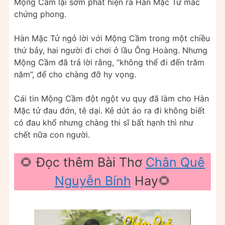
Mộng Cầm lại sớm phát hiện ra Hàn Mặc Tử mắc
chứng phong.
Hàn Mặc Tử ngỏ lời với Mộng Cầm trong một chiều
thứ bảy, hai người đi chơi ở lầu Ông Hoàng. Nhưng
Mộng Cầm đã trả lời rằng, “không thể đi đến trăm
năm”, để cho chàng đỡ hy vọng.
Cái tin Mộng Cầm đột ngột vu quy đã làm cho Hàn
Mặc tử đau đớn, tê dại. Kẻ dứt áo ra đi không biết
có đau khổ nhưng chàng thi sĩ bất hạnh thì như
chết nữa con người.
🌻 Đọc thêm Bài Thơ
Chân Quê
Nguyễn Bính
Hay🌻