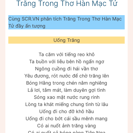
Trăng Trong Thơ Hàn Mạc Tử
Cùng SCR.VN phân tích Trăng Trong Thơ Hàn Mạc
Tử đầy ấn tượng
Uống Trăng
Ta căm với tiếng reo khô
Ta buồn với liễu bên hồ ngẩn ngơ
Ngông cuồng đi hái vần thơ
Yêu đương, rót nước để chờ trăng lên
Bóng Hằng trong chén nằm nghiêng
Lả lơi, tắm mát, làm duyên gợi tình
Sóng xao mặt nước rung rinh
Lòng ta khát miếng chung tình từ lâu
Uống đi cho đỡ khô hầu
Uống đi cho bớt cái sầu mênh mang
Có ai nuốt ảnh trăng vàng
Có ai nuốt cả bóng nàng Tiên Nga