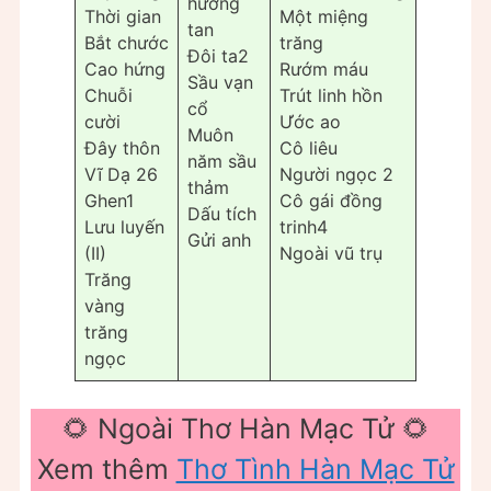
hương
Thời gian
Một miệng
tan
Bắt chước
trăng
Đôi ta2
Cao hứng
Rướm máu
Sầu vạn
Chuỗi
Trút linh hồn
cổ
cười
Ước ao
Muôn
Đây thôn
Cô liêu
năm sầu
Vĩ Dạ 26
Người ngọc 2
thảm
Ghen1
Cô gái đồng
Dấu tích
Lưu luyến
trinh4
Gửi anh
(II)
Ngoài vũ trụ
Trăng
vàng
trăng
ngọc
🌻 Ngoài Thơ Hàn Mạc Tử 🌻
Xem thêm
Thơ Tình Hàn Mạc Tử