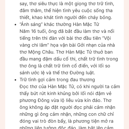
say, thơ siêu thực là một giọng thơ trữ tình,
đằm thắm, thể hiện tình yêu cuộc sống tha
thiết, khao khát tình người đến cháy bỏng.
“Ánh sáng” khác thường Hàn Mặc Tử
Năm 16 tuổi, ông đã bắt đầu làm thơ và nổi
tiếng trên thi đàn với bài thơ đầu tiên “Vội
vàng chi lắm” họa vận bài Gởi nhạn của nhà
thơ Mộng Châu. Thơ Hàn Mặc Tử thuở ban
đầu mang đậm dấu cổ thi, chất trữ tình trong
thơ ông là chất trữ tình cổ điển, với lối so
sánh ước lệ và thể thơ Đường luật.
Trữ tình gợi cảm trong đau thương
Đọc thơ của Hàn Mặc Tử, có khi người ta cảm
thấy bứt rứt kinh khủng bởi lối nói đậm vẻ
phương Đông vừa lộ liễu vừa kín đáo. Thơ
ông không áp đặt người đọc phải cảm nhận
những gì ông cảm nhận, những con chữ chỉ
đóng vai trò đòn bẩy, là phương tiện mở ra
những liên tưởng độc đáo, làm bật lên cảm