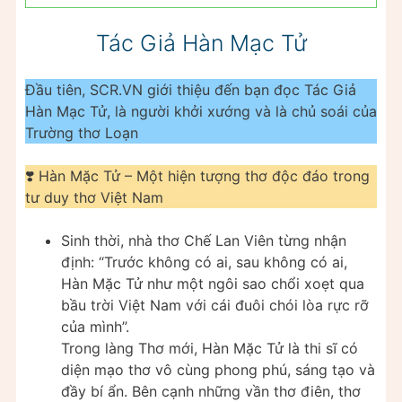
Tác Giả Hàn Mạc Tử
Đầu tiên, SCR.VN giới thiệu đến bạn đọc Tác Giả
Hàn Mạc Tử, là người khởi xướng và là chủ soái của
Trường thơ Loạn
❣️ Hàn Mặc Tử – Một hiện tượng thơ độc đáo trong
tư duy thơ Việt Nam
Sinh thời, nhà thơ Chế Lan Viên từng nhận
định: “Trước không có ai, sau không có ai,
Hàn Mặc Tử như một ngôi sao chổi xoẹt qua
bầu trời Việt Nam với cái đuôi chói lòa rực rỡ
của mình”.
Trong làng Thơ mới, Hàn Mặc Tử là thi sĩ có
diện mạo thơ vô cùng phong phú, sáng tạo và
đầy bí ẩn. Bên cạnh những vần thơ điên, thơ