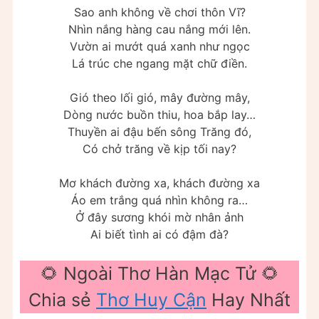
Sao anh không về chơi thôn Vĩ?
Nhìn nắng hàng cau nắng mới lên.
Vườn ai mướt quá xanh như ngọc
Lá trúc che ngang mặt chữ điền.
Gió theo lối gió, mây đường mây,
Dòng nước buồn thiu, hoa bắp lay…
Thuyền ai đậu bến sông Trăng đó,
Có chở trăng về kịp tối nay?
Mơ khách đường xa, khách đường xa
Áo em trắng quá nhìn không ra…
Ở đây sương khói mờ nhân ảnh
Ai biết tình ai có đậm đà?
🌻 Ngoài Thơ Hàn Mạc Tử 🌻
Chia sẻ
Thơ Huy Cận
Hay Nhất