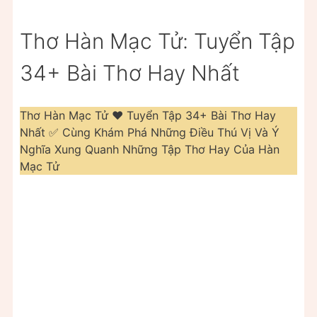
Thơ Hàn Mạc Tử: Tuyển Tập
34+ Bài Thơ Hay Nhất
Thơ Hàn Mạc Tử ❤️️ Tuyển Tập 34+ Bài Thơ Hay
Nhất ✅ Cùng Khám Phá Những Điều Thú Vị Và Ý
Nghĩa Xung Quanh Những Tập Thơ Hay Của Hàn
Mạc Tử