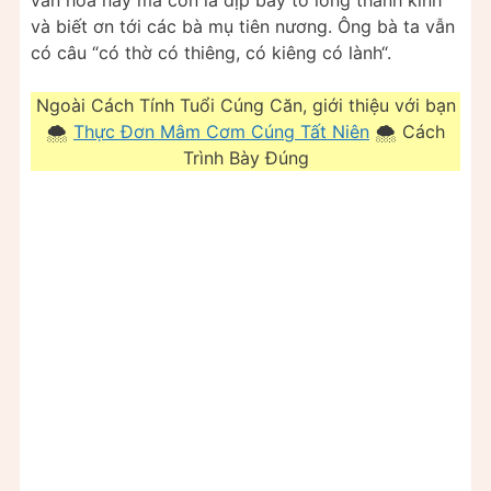
văn hóa này mà còn là dịp bày tỏ lòng thành kính
và biết ơn tới các bà mụ tiên nương. Ông bà ta vẫn
có câu “có thờ có thiêng, có kiêng có lành“.
Ngoài Cách Tính Tuổi Cúng Căn, giới thiệu với bạn
🌨
Thực Đơn Mâm Cơm Cúng Tất Niên
🌨 Cách
Trình Bày Đúng