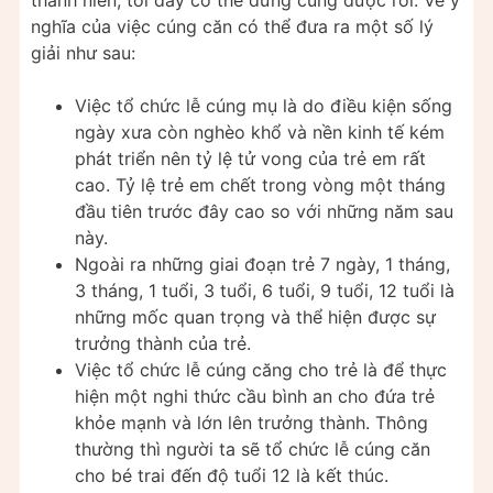
thành niên, tới đây có thể dừng cúng được rồi. Về ý
nghĩa của việc cúng căn có thể đưa ra một số lý
giải như sau:
Việc tổ chức lễ cúng mụ là do điều kiện sống
ngày xưa còn nghèo khổ và nền kinh tế kém
phát triển nên tỷ lệ tử vong của trẻ em rất
cao. Tỷ lệ trẻ em chết trong vòng một tháng
đầu tiên trước đây cao so với những năm sau
này.
Ngoài ra những giai đoạn trẻ 7 ngày, 1 tháng,
3 tháng, 1 tuổi, 3 tuổi, 6 tuổi, 9 tuổi, 12 tuổi là
những mốc quan trọng và thể hiện được sự
trưởng thành của trẻ.
Việc tổ chức lễ cúng căng cho trẻ là để thực
hiện một nghi thức cầu bình an cho đứa trẻ
khỏe mạnh và lớn lên trưởng thành. Thông
thường thì người ta sẽ tổ chức lễ cúng căn
cho bé trai đến độ tuổi 12 là kết thúc.