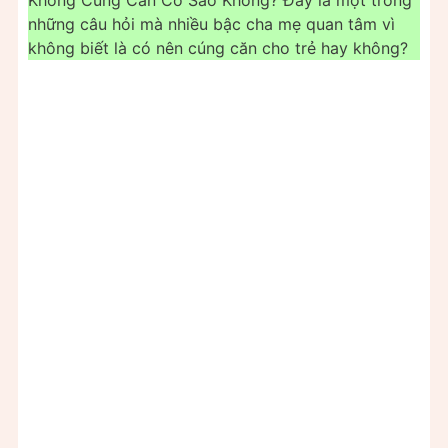
Không Cúng Căn Có Sao Không? Đây là một trong
những câu hỏi mà nhiều bậc cha mẹ quan tâm vì
không biết là có nên cúng căn cho trẻ hay không?