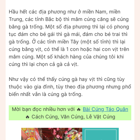
Hầu hết các địa phương như ở miền Nam, miền
Trung, các tỉnh Bắc bộ thì mâm cúng căng sẽ cúng
bằng gà trống. Một số địa phương thì lại có phong
tục đám cho bé gái thì gà mái, đám cho bé trai thì
gà trống. Ở các tỉnh miền Tây (một số tỉnh) thì lại
cúng bằng vịt, có thể là 1 con hoặc hai con vịt trên
mâm cúng. Một số khách hàng của chúng tôi khi
cúng thì lại chọn cả gà cả vịt.
Như vậy có thể thấy cúng gà hay vịt thì cũng tùy
thuộc vào gia đình, tùy theo địa phương nhưng phổ
biến nhất vẫn là cúng gà trống.
Mời bạn đọc nhiều hơn với 🔥
Bài Cúng Táo Quân
🔥 Cách Cúng, Văn Cúng, Lễ Vật Cúng