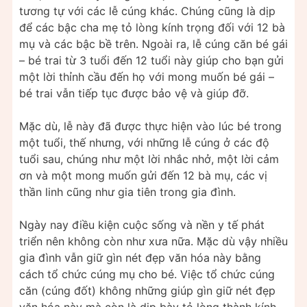
tương tự với các lễ cúng khác. Chúng cũng là dịp
để các bậc cha mẹ tỏ lòng kính trọng đối với 12 bà
mụ và các bậc bề trên. Ngoài ra, lễ cúng căn bé gái
– bé trai từ 3 tuổi đến 12 tuổi này giúp cho bạn gửi
một lời thỉnh cầu đến họ với mong muốn bé gái –
bé trai vẫn tiếp tục được bảo vệ và giúp đỡ.
Mặc dù, lễ này đã được thực hiện vào lúc bé trong
một tuổi, thế nhưng, với những lễ cúng ở các độ
tuổi sau, chúng như một lời nhắc nhở, một lời cảm
ơn và một mong muốn gửi đến 12 bà mụ, các vị
thần linh cũng như gia tiên trong gia đình.
Ngày nay điều kiện cuộc sống và nền y tế phát
triển nên không còn như xưa nữa. Mặc dù vậy nhiều
gia đình vẫn giữ gìn nét đẹp văn hóa này bằng
cách tổ chức cúng mụ cho bé. Việc tổ chức cúng
căn (cúng đốt) không những giúp gìn giữ nét đẹp