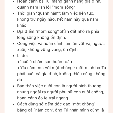
Hoàn cảnh bà Tú: mang gánh nặng gia đình,
quanh năm lặn lội “mom sông”
Thời gian “quanh năm”: làm việc liên tục,
không trừ ngày nào, hết năm này qua năm
khác
Địa điểm “mom sông”:phần đất nhô ra phía
lòng sông không ổn định.
Công việc và hoàn cảnh làm ăn vất vả, ngược
xuôi, không vững vàng, ổn định
Lí do:
+”nuôi”: chăm sóc hoàn toàn
+”đủ năm con với một chồng”: một mình bà Tú
phải nuôi cả gia đình, không thiếu cũng không
dư.
Bản thân việc nuôi con là người bình thường,
nhưng ngoài ra người phụ nữ còn nuôi chồng,
hoàn cảnh éo le trái ngang
Cách dùng số đếm độc đáo “một chồng”
bằng cả “năm con”, ông Tú nhận mình cũng là