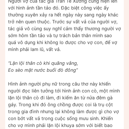
Người vợ của tác giả Trần Tế Xương cũng hiện lên
với hình ảnh tần tảo đó. Đặc biệt công việc ấy
thường xuyên xảy ra hết ngày này sang ngày khác
trở nên quen thuộc. Trước sự vất vả của người vợ,
tác giả vô cùng suy nghĩ cảm thấy thương người vợ
sớm hôm tần tảo và tự trách bản thân mình sao
quá vô dụng khi không lo được cho vợ con, để vợ
mình phải lam lũ, vất vả.
“Lặn lội thân cò khi quãng vắng,
Eo sèo mặt nước buổi đò đông”
Hình ảnh người phụ nữ trong câu thơ này khiến
người đọc liên tưởng tới hình ảnh con cò, một mình
lặn lội thân cò đi làm, đi kiếm ăn từ nửa đêm gà
gáy. Trong khi đó ông chồng được coi là trụ cột
trong gia đình nhưng lại không làm được gì cho vợ
con bớt vất vả trong cuộc sống mưu sinh. Khiến
cho vợ mình phải lặn lội khuya sớm với biết bao