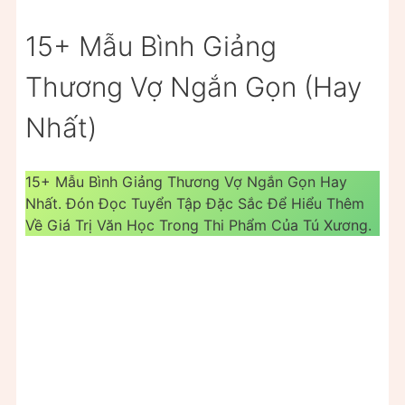
15+ Mẫu Bình Giảng
Thương Vợ Ngắn Gọn (Hay
Nhất)
15+ Mẫu Bình Giảng Thương Vợ Ngắn Gọn Hay
Nhất. Đón Đọc Tuyển Tập Đặc Sắc Để Hiểu Thêm
Về Giá Trị Văn Học Trong Thi Phẩm Của Tú Xương.