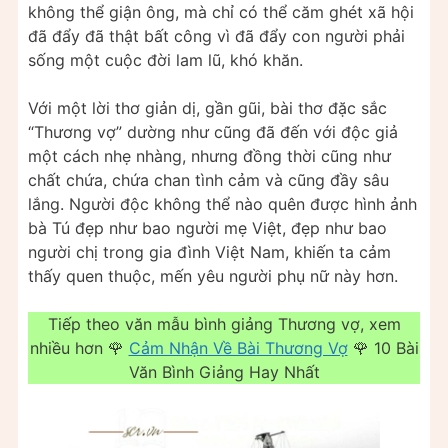
không thể giận ông, mà chỉ có thể căm ghét xã hội
đã đẩy đã thật bất công vì đã đẩy con người phải
sống một cuộc đời lam lũ, khó khăn.
Với một lời thơ giản dị, gần gũi, bài thơ đặc sắc
“Thương vợ” dường như cũng đã đến với độc giả
một cách nhẹ nhàng, nhưng đồng thời cũng như
chất chứa, chứa chan tình cảm và cũng đầy sâu
lắng. Người độc không thể nào quên được hình ảnh
bà Tú đẹp như bao người mẹ Việt, đẹp như bao
người chị trong gia đình Việt Nam, khiến ta cảm
thấy quen thuộc, mến yêu người phụ nữ này hơn.
Tiếp theo văn mẫu bình giảng Thương vợ, xem
nhiều hơn 🌹
Cảm Nhận Về Bài Thương Vợ
🌹 10 Bài
Văn Bình Giảng Hay Nhất