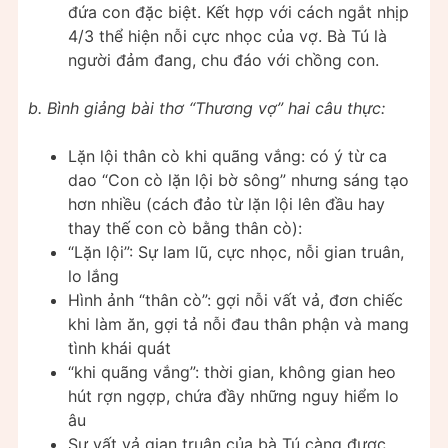
đứa con đặc biệt. Kết hợp với cách ngắt nhịp
4/3 thể hiện nỗi cực nhọc của vợ. Bà Tú là
người đảm đang, chu đáo với chồng con.
b.
Bình giảng bài thơ “Thương vợ” hai
câu thực:
Lặn lội thân cò khi quãng vắng: có ý từ ca
dao “Con cò lặn lội bờ sông” nhưng sáng tạo
hơn nhiều (cách đảo từ lặn lội lên đầu hay
thay thế con cò bằng thân cò):
“Lặn lội”: Sự lam lũ, cực nhọc, nỗi gian truân,
lo lắng
Hình ảnh “thân cò”: gợi nỗi vất vả, đơn chiếc
khi làm ăn, gợi tả nỗi đau thân phận và mang
tình khái quát
“khi quãng vắng”: thời gian, không gian heo
hút rợn ngợp, chứa đầy những nguy hiểm lo
âu
Sự vất vả gian truân của bà Tú càng được