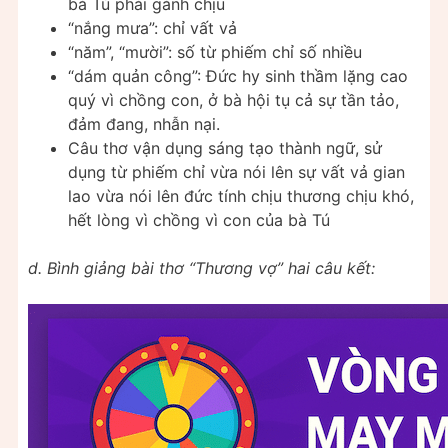
bà Tú phải gánh chịu
“nắng mưa”: chỉ vất vả
“năm”, “mười”: số từ phiếm chỉ số nhiều
“dám quản công”: Đức hy sinh thầm lặng cao
quý vì chồng con, ở bà hội tụ cả sự tần tảo,
đảm đang, nhẫn nại.
Câu thơ vận dụng sáng tạo thành ngữ, sử
dụng từ phiếm chỉ vừa nói lên sự vất vả gian
lao vừa nói lên đức tính chịu thương chịu khó,
hết lòng vì chồng vì con của bà Tú
d. Bình giảng bài thơ “Thương vợ” hai câu kết: