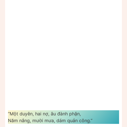
“Một duyên, hai nợ, âu đành phận,
Năm nắng, mười mưa, dám quản công.”