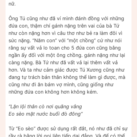
nữ.
Ông Tú cũng như đã ví mình đánh đồng với những
đứa con, thậm chí gánh nặng trên vai của bà Tứ
như còn nặng hơn vì câu thơ như bẻ ra làm đôi vì
sức nặng. “Năm con” với “một chồng” cứ như nói
rằng sự vất vả lo toan cho 5 đứa con cũng bằng
ngần ấy đối với một ông chồng. gánh nặng như lại
càng nặng. Bà Tứ như đã vất vả lại thêm vất vả
hơn. Và ta như cảm giác được Tú Xương cũng như
đang tự trách bản thân không thể làm gì được, mà
cũng như đi ăn bám vợ mình, cũng giống như
những đứa con không hơn không kém.
“Lặn lội thân cò nơi quãng vắng
Eo sèo mặt nước buổi đò đông”
Từ “Eo sèo” được sử dụng rất đắt, nó như đã chỉ sự
rầy rà bằng lời gọi liên tiếp dai đẳng. Và để có thể