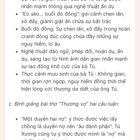
nhấn mạnh thông qua nghệ thuật ẩn dụ
“Eo sèo… buổi đò đông”: gợi cảnh chen lấn,
xô đẩy, giành giật ẩn chứa sự bất trắc
Buổi đò đông: Sự chen lấn, xô đẩy trong hoàn
cranh đông đúc cũng chứa đầy những sự
nguy hiểm, lo âu
Nghệ thuật đảo ngữ, phép đối, hoán dụ, ẩn
dụ, sáng tạo từ hình ảnh dân gian nhấn mạnh
sự lao động khổ cực của bà Tú.
Thực cảnh mưu sinh của bà Tú : Không gian,
thời gian rợn ngợp, nguy hiểm đồng thời thể
hiện lòng xót thương da diết của ông Tú.
c. Bình giảng bài thơ “Thương vợ” hai câu luận:
“Một duyên hai nợ”: ý thức được việc lấy
chồng là duyên nợ nên “âu đành phận”, Tú
Xương cũng tự ý thức được mình là “nợ” mà