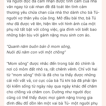
Và người đọc đã cảm nhận được tình cảm của nhà
văn ngay từ cái nhan đề đã toát lên tình cảm
thương yêu chứa chan của nhà thơ dành cho bà Tú-
người vợ thân yêu của ông. Mở đầu bài thơ, bà Tú
như đã được vẽ lên, hiện lên với hình ảnh của một
phụ nữ tất bật với công việc, gia đình với biết bao
những bận bịu với gánh nặng mưu sinh cơn áo.
“Quanh năm buôn bán ở mom sông,
Nuôi đủ năm con với một chồng”
“Mom sông” được nhắc đến trong bài đó chính là
nơi có mỏm đất nhô ra, rất chênh vênh. Chỉ với hai
từ “mom sông” thôi là đã cho ta thấy được những
cái nỗi vất vả, cơ cực của bà Tú khi bà đã phải lặn
lội kiếm sống từ ngày này qua ngày khác để chăm
cho chồng và chăm con. Dường như người đọc
cũng có thể thấy được mọi gánh nặng trong gia
đình đều đổ dồn lên một vai bà Tú- một người phụ