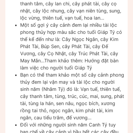
thanh tâm, cây lan chi, cây phát tài, cây cọ
nhật, cây lộc nhung, cây vạn niên tùng, sung,
lộc vừng, thiên tuế, vạn tuế, hoa lan…
Một số gợi ý cây cảnh đem lại nhiều tài lộc
phong thủy hợp màu sắc cho tuổi Giáp Tý có
thể kể đến như là: Cây Ngọc Ngân, cây Kim
Phát Tài, Búp Sen, cây Phát Tài, cây Đế
Vương, cây Cọ Nhật, cây Trúc Phát Tài, cây
May Mắn…Tham khảo thêm: Hướng đặt bàn
làm việc cho người tuổi Giáp Tý
Bạn có thể tham khảo một số cây cảnh phong
thủy đem lại vận may và tài lộc cho người
sinh năm (Nhâm Tý) đó là: Vạn tuế, thiên tuế,
cây thanh tâm, tùng, trúc, cúc, mai, sung, phát
tài, tùng la hán, sen nâu, ngọc bích, xương
rồng tai thỏ, ngọc ngân, kim phát tài, kim
ngân, cau tiểu trâm, đế vương…
Đối với những người sinh năm Canh Tý tuy
hạn chế về cây cảnh vì hầu hết các cây đều