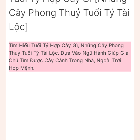
Cây Phong Thuỷ Tuổi Tý Tài
Lộc]
Tìm Hiểu Tuổi Tý Hợp Cây Gì, Những Cây Phong
Thuỷ Tuổi Tý Tài Lộc. Dựa Vào Ngũ Hành Giúp Gia
Chủ Tìm Được Cây Cảnh Trong Nhà, Ngoài Trời
Hợp Mệnh.