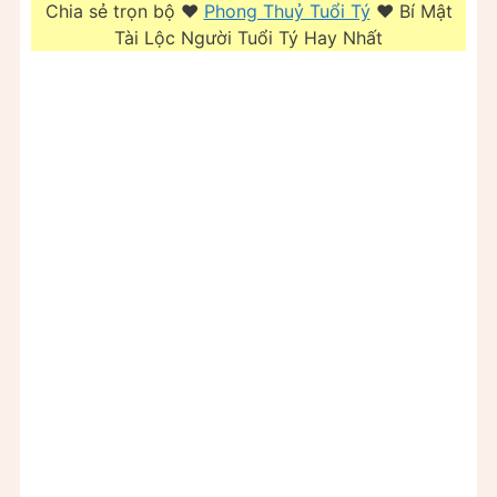
Chia sẻ trọn bộ ❤️️
Phong Thuỷ Tuổi Tý
❤️️ Bí Mật
Tài Lộc Người Tuổi Tý Hay Nhất