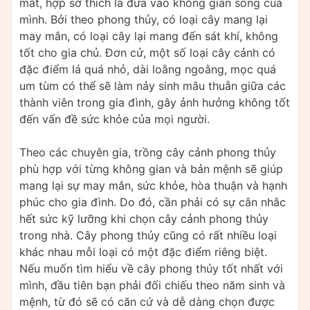
mắt, hợp sở thích là đưa vào không gian sống của
mình. Bởi theo phong thủy, có loại cây mang lại
may mắn, có loại cây lại mang đến sát khí, không
tốt cho gia chủ. Đơn cử, một số loại cây cảnh có
đặc điểm lá quá nhỏ, dài loằng ngoằng, mọc quá
um tùm có thể sẽ làm nảy sinh mâu thuẫn giữa các
thành viên trong gia đình, gây ảnh hưởng không tốt
đến vấn đề sức khỏe của mọi người.
Theo các chuyên gia, trồng cây cảnh phong thủy
phù hợp với từng không gian và bản mệnh sẽ giúp
mang lại sự may mắn, sức khỏe, hòa thuận và hạnh
phúc cho gia đình. Do đó, cần phải có sự cân nhắc
hết sức kỹ lưỡng khi chọn cây cảnh phong thủy
trong nhà. Cây phong thủy cũng có rất nhiều loại
khác nhau mỗi loại có một đặc điểm riêng biệt.
Nếu muốn tìm hiểu về cây phong thủy tốt nhất với
mình, đầu tiên bạn phải đối chiếu theo năm sinh và
mệnh, từ đó sẽ có căn cứ và dễ dàng chọn được