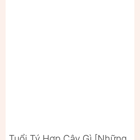
Tuổi Tý Hợp Cây Gì [Những