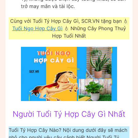
trở may mắn và tài lộc.
Cùng với Tuổi Tý Hợp Cây Gì, SCR.VN tặng bạn 💧
Tuổi Ngọ Hợp Cây Gì
💧 Những Cây Phong Thuỷ
Hợp Tuổi Nhất
Người Tuổi Tý Hợp Cây Gì Nhất
Tuổi Tý Hợp Cây Nào? Nội dung dưới đây sẽ mách
nhỏ cho người yêu cây cảnh biết Người Tuổi Tý