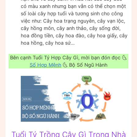
có màu xanh nhưng bạn vẫn có thể chọn một
số loài cây hợp tuổi và tương sinh cho công
việc như: Cây hoa trạng nguyên, cây vạn lộc,
cây hồng môn, cây anh thảo, cây sống đời,
hoa đồng tiền, cây hoa đào, cây hoa giấy, cây
hoa hồng, cây hoa sứ…
Bên cạnh Tuổi Tý Hợp Cây Gì, mời bạn đón đọc 🌜
Số Hợp Mệnh
🌜 Bộ Số Ngũ Hành
Tuổi Tý Trồng Cây Gì Trong Nhà