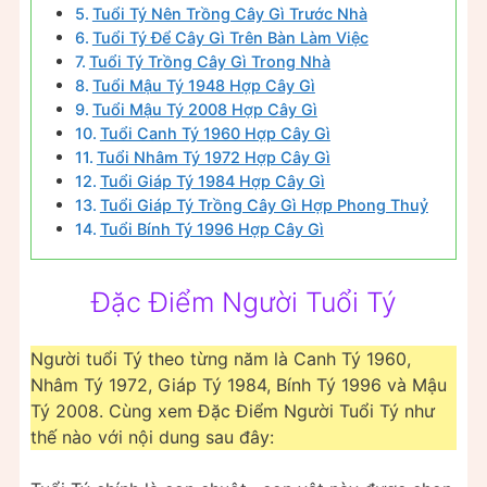
Tuổi Tý Nên Trồng Cây Gì Trước Nhà
Tuổi Tý Để Cây Gì Trên Bàn Làm Việc
Tuổi Tý Trồng Cây Gì Trong Nhà
Tuổi Mậu Tý 1948 Hợp Cây Gì
Tuổi Mậu Tý 2008 Hợp Cây Gì
Tuổi Canh Tý 1960 Hợp Cây Gì
Tuổi Nhâm Tý 1972 Hợp Cây Gì
Tuổi Giáp Tý 1984 Hợp Cây Gì
Tuổi Giáp Tý Trồng Cây Gì Hợp Phong Thuỷ
Tuổi Bính Tý 1996 Hợp Cây Gì
Đặc Điểm Người Tuổi Tý
Người tuổi Tý theo từng năm là Canh Tý 1960,
Nhâm Tý 1972, Giáp Tý 1984, Bính Tý 1996 và Mậu
Tý 2008. Cùng xem Đặc Điểm Người Tuổi Tý như
thế nào với nội dung sau đây: