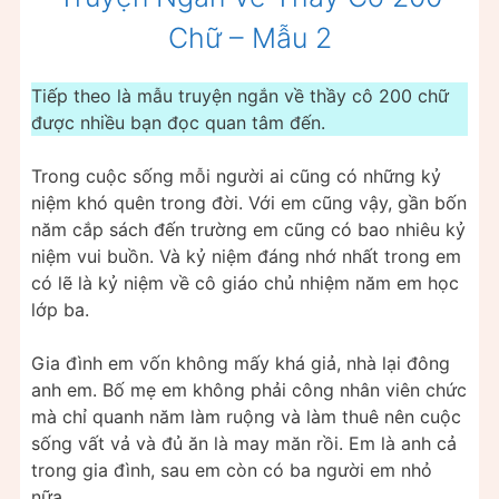
Chữ – Mẫu 2
Tiếp theo là mẫu truyện ngắn về thầy cô 200 chữ
được nhiều bạn đọc quan tâm đến.
Trong cuộc sống mỗi người ai cũng có những kỷ
niệm khó quên trong đời. Với em cũng vậy, gần bốn
năm cắp sách đến trường em cũng có bao nhiêu kỷ
niệm vui buồn. Và kỷ niệm đáng nhớ nhất trong em
có lẽ là kỷ niệm về cô giáo chủ nhiệm năm em học
lớp ba.
Gia đình em vốn không mấy khá giả, nhà lại đông
anh em. Bố mẹ em không phải công nhân viên chức
mà chỉ quanh năm làm ruộng và làm thuê nên cuộc
sống vất vả và đủ ăn là may măn rồi. Em là anh cả
trong gia đình, sau em còn có ba người em nhỏ
nữa.