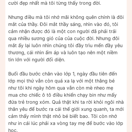
cười đẹp nhất mà tôi từng thấy trong đời.
Nhưng điều mà tôi nhớ mãi không quên chính là đôi
mắt của thầy. Đôi mắt thầy sáng, nhìn vào đó, tôi
cảm nhận được đó là một con người đã phải trải
qua nhiều sương gió của của cuộc đời. Nhưng đôi
mắt ấy lại luôn nhìn chúng tôi đầy trìu mến đầy yêu
thương, cái nhìn ấm áp và luôn tạo nên một niềm
tin lớn với người đối diện.
Buổi đầu bước chân vào lớp 1, ngày đầu tiên đến
lớp mọi thứ vẫn còn quá xa lạ với một thằng bé
như tôi khi ngày hôm qua vẫn còn mè nheo mẹ
mua cho chiếc ô tô điều khiển chạy bin như mấy
đứa trẻ trong xóm. Quả thật khi ta rời khỏi ngôi nhà
thân yêu để bước ra cái thế giới xung quanh, ta mới
cảm thấy mình thật nhỏ bé biết bao. Tôi còn nhớ
như in cái lúc phải xa vòng tay mẹ để bước vào lớp
học.