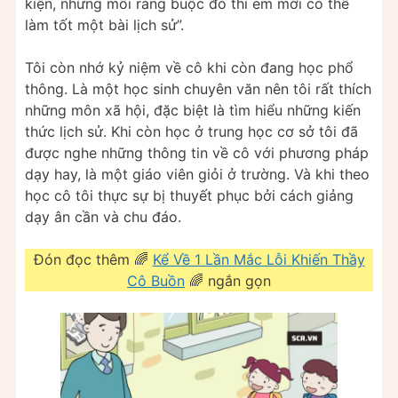
kiện, những mối ràng buộc đó thì em mới có thể
làm tốt một bài lịch sử”.
Tôi còn nhớ kỷ niệm về cô khi còn đang học phổ
thông. Là một học sinh chuyên văn nên tôi rất thích
những môn xã hội, đặc biệt là tìm hiểu những kiến
thức lịch sử. Khi còn học ở trung học cơ sở tôi đã
được nghe những thông tin về cô với phương pháp
dạy hay, là một giáo viên giỏi ở trường. Và khi theo
học cô tôi thực sự bị thuyết phục bởi cách giảng
dạy ân cần và chu đáo.
Đón đọc thêm 🌈
Kể Về 1 Lần Mắc Lỗi Khiến Thầy
Cô Buồn
🌈 ngắn gọn