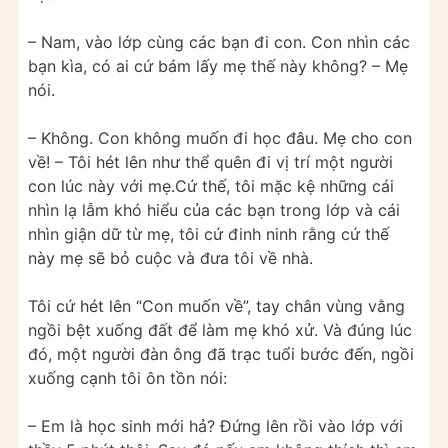
– Nam, vào lớp cùng các bạn đi con. Con nhìn các
bạn kìa, có ai cứ bám lấy mẹ thế này không? – Mẹ
nói.
– Không. Con không muốn đi học đâu. Mẹ cho con
về! – Tôi hét lên như thể quên đi vị trí một người
con lúc này với mẹ.Cứ thế, tôi mặc kệ những cái
nhìn lạ lẫm khó hiểu của các bạn trong lớp và cái
nhìn giận dữ từ mẹ, tôi cứ đinh ninh rằng cứ thế
này mẹ sẽ bỏ cuộc và đưa tôi về nhà.
Tôi cứ hét lên “Con muốn về”, tay chân vùng vằng
ngồi bệt xuống đất để làm mẹ khó xử. Và đúng lúc
đó, một người đàn ông đã trạc tuổi bước đến, ngồi
xuống cạnh tôi ôn tồn nói:
– Em là học sinh mới hả? Đứng lên rồi vào lớp với