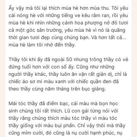
Ấy vậy mà tôi lại thích mùa hè hơn mùa thu. Tôi yêu
cái nóng hè với những tiếng ve kêu râm ran, rồi yêu
mùa hè khi nhìn những cánh hoa phượng nở đỏ tươi
cả một góc sân trường, yêu mùa hè vì nó là quãng
thời gian tươi đẹp cùng chúng bạn. Và hơn tất cả…
mùa hè làm tôi nhớ đến thầy.
Thầy tôi khi ấy đã ngoài 50 nhưng trông thầy có vẻ
đứng tuổi hơn với con số ấy. Cũng như những
người thầy khác, thầy luôn ăn vận rất giản dị, chỉ là
chiếc áo sơ mi màu xanh với chiếc quần đen đã
theo thầy cùng năm tháng trên bục giảng.
Mái tóc thầy đã điểm bạc, cái màu mà bọn học
sinh chúng tôi rất thích. Lũ con gái từng nói với
thầy rằng chúng thích màu tóc thầy vì màu tóc
thầy giống với màu bụi phấn. Chỉ vậy thôi mà thầy
cũng mỉm cười, đó cũng là nụ cười hạnh phúc, nụ