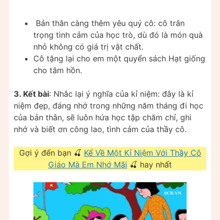
Bản thân càng thêm yêu quý cô: cô trân
trọng tình cảm của học trò, dù đó là món quà
nhỏ không có giá trị vật chất.
Cô tặng lại cho em một quyển sách Hạt giống
cho tâm hồn.
3. Kết bài
: Nhắc lại ý nghĩa của kỉ niệm: đây là kỉ
niệm đẹp, đáng nhớ trong những năm tháng đi học
của bản thân, sẽ luôn hứa học tập chăm chỉ, ghi
nhớ và biết ơn công lao, tình cảm của thầy cô.
Gợi ý đến bạn 🍒
Kể Về Một Kỉ Niệm Với Thầy Cô
Giáo Mà Em Nhớ Mãi
🍒 hay nhất