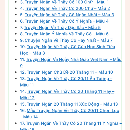
Truyện Ngắn Về Thầy Cô 100 Chữ – Mẫu 1
Truyện Ngắn Về Thầy Cô 200 Chữ – Mẫu 2
Truyện Ngắn Về Thầy Cô Ngắn Nhất – Mẫu 3
Truyện Ngắn Về Thầy Cô Ý Nghĩa – Mẫu 4
Truyện Ngắn Về Thầy Đặc Sắc – Mẫu 5
Truyện Ngắn Ý Nghĩa Về Thầy Cô – Mẫu 6
Chuyện Ngắn Về Thầy Cô Hay Nhất – Mẫu 7
Truyện Ngắn Về Thầy Cô Của Học Sinh Tiểu
Học – Mẫu 8
Truyện Ngắn Về Ngày Nhà Giáo Việt Nam – Mẫu
9
Truyện Ngắn Chủ Đề 20 Tháng 11 – Mẫu 10
Truyện Ngắn Về Thầy Cô 20/11 Ấn Tượng –
Mẫu 11
Truyện Ngắn Về Thầy Cô 20 Tháng 11 Hay –
Mẫu 12
Truyện Ngắn 20 Tháng 11 Xúc Động – Mẫu 13
Mẫu Truyện Ngắn Về Thầy Cô 20/11 Chọn Lọc
– Mẫu 14
Truyện Ngắn Về Thầy Cô 20 Tháng 11 Ý Nghĩa –
Mẫu 15