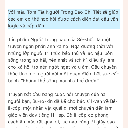
Với mẫu Tóm Tắt Người Trong Bao Chi Tiết sẽ giúp
các em có thể học hỏi được cách diễn đạt câu văn
logic và hấp dẫn.
Tác phẩm Người trong bao của Sê-khốp là một
truyện ngắn phản ánh xã hội Nga đương thời với
những lớp người trí thức bảo thủ và lạc hậu luôn
sống trong sợ hãi, hèn nhát và ích kỉ, điều ấy làm
cho xã hội trở nên ngột ngạt và u ám. Câu chuyện
thức tỉnh mọi người với một quan điểm hết sức cấp
bách: “Không thể sống mãi như thế được!”
Truyện bắt đầu bằng cuộc nói chuyện của hai
người bạn, Bu-rơ-kin đã kể cho bác sĩ I-van về Bê-
li-cốp, một nhân vật quái dị mới chuyển đến làm
giáo viên dạy tiếng Hi-lạp. Bê-li-cốp có phong
cách ăn mặc rất quái dị, lúc nào cũng đi giày cao