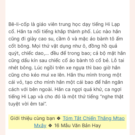
Bê-li-cốp là giáo viên trung học dạy tiếng Hi Lạp
cổ. Hắn ta nổi tiếng khắp thành phố. Lúc nào hắn
cũng đi giày cao su, cầm ô và mặc áo bành tô ấm
cốt bông. Mọi thứ vật dụng như ô, đồng hồ quả
quýt, chiếc dao,… đều để trong bao; cả bộ mặt hắn
cũng dấu kín sau chiếc cổ áo bành tô cổ bẻ. Lỗ tai
nhét bông. Lúc ngồi trên xe ngựa thì bao giờ hắn
cũng cho kéo mui xe lên. Hắn thu mình trong một
cái vỏ, tạo cho mình hắn một cái bao để hắn ngăn
cách với bên ngoài. Hắn ca ngợi quá khứ, ca ngợi
tiếng Hi Lạp và cho đó là một thứ tiếng “nghe thật
tuyệt vời êm tai”.
Giới thiệu cùng bạn 🍀
Tóm Tắt Chiến Thắng Mtao
Mxây
🍀 16 Mẫu Văn Bản Hay