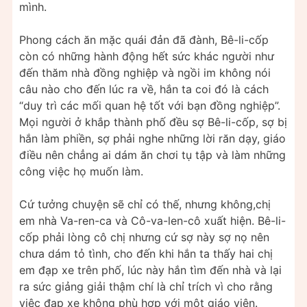
mình.
Phong cách ăn mặc quái đản đã đành, Bê-li-cốp
còn có những hành động hết sức khác người như
đến thăm nhà đồng nghiệp và ngồi im không nói
câu nào cho đến lúc ra về, hắn ta coi đó là cách
“duy trì các mối quan hệ tốt với bạn đồng nghiệp”.
Mọi người ở khắp thành phố đều sợ Bê-li-cốp, sợ bị
hắn làm phiền, sợ phải nghe những lời răn dạy, giáo
điều nên chẳng ai dám ăn chơi tụ tập và làm những
công việc họ muốn làm.
Cứ tưởng chuyện sẽ chỉ có thế, nhưng không,chị
em nhà Va-ren-ca và Cô-va-len-cô xuất hiện. Bê-li-
cốp phải lòng cô chị nhưng cứ sợ này sợ nọ nên
chưa dám tỏ tình, cho đến khi hắn ta thấy hai chị
em đạp xe trên phố, lúc này hắn tìm đến nhà và lại
ra sức giảng giải thậm chí là chỉ trích vì cho rằng
việc đạp xe không phù hợp với một giáo viên.