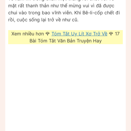
mặt rất thanh thản như thể mừng vui vì đã được
chui vào trong bao vĩnh viễn. Khi Bê-li-cốp chết đi
rồi, cuộc sống lại trở về như cũ.
Xem nhiều hơn 🌹
Tóm Tắt Uy Lít Xơ Trở Về
🌹 17
Bài Tóm Tắt Văn Bản Truyện Hay