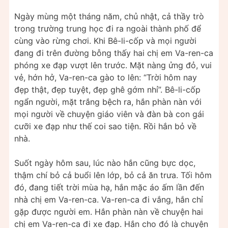
Ngày mùng một tháng năm, chủ nhật, cả thầy trò
trong trường trung học đi ra ngoài thành phố để
cùng vào rừng chơi. Khi Bê-li-cốp và mọi người
đang đi trên đường bỗng thấy hai chị em Va-ren-ca
phóng xe đạp vượt lên trước. Mặt nàng ửng đỏ, vui
vẻ, hớn hở, Va-ren-ca gào to lên: “Trời hôm nay
đẹp thật, đẹp tuyệt, đẹp ghê gớm nhỉ”. Bê-li-cốp
ngẩn người, mặt trắng bệch ra, hắn phàn nàn với
mọi người về chuyện giáo viên và đàn bà con gái
cưỡi xe đạp như thế coi sao tiện. Rồi hắn bỏ về
nhà.
Suốt ngày hôm sau, lúc nào hắn cũng bực dọc,
thậm chí bỏ cả buổi lên lớp, bỏ cả ăn trưa. Tối hôm
đó, đang tiết trời mùa hạ, hắn mặc áo ấm lần đến
nhà chị em Va-ren-ca. Va-ren-ca đi vắng, hắn chỉ
gặp được người em. Hắn phàn nàn về chuyện hai
chị em Va-ren-ca đi xe đạp. Hắn cho đó là chuyện