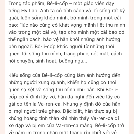
Trong tác phẩm, Bê-li-cốp – một giáo viên dạy
tiếng Hy Lạp. Anh ta có tính cách và lối sống rất kỳ
quái, luôn sống khép mình, bó mình trong một cái
bao: “lúc nào cũng có khát vọng mãnh liệt thu mình
vào trong một cái vỏ, tạo cho mình một cái bao có
thể ngăn cách, bảo vệ hắn khỏi những ảnh hưởng
bên ngoài”. Bê-li-cốp khác người từ những thói
quen, lối sống thu mình, trang phục, nét mặt, cách
nói chuyện, sinh hoạt, buồng ngủ…
Kiểu sống của Bê-li-cốp cũng làm ảnh hưởng đến
những người xung quanh, khiến họ cũng có thói
quen sợ sệt và sống thu mình như hắn. Khi Bê-li-
cốp có ý định lấy vợ, hắn đã nghĩ đến việc lấy cô
gái có tên là Va-ren-ca. Nhưng ý định đó của hắn
bị mọi người trêu ghẹo. Đặc biệt, hắn thực sự bị
khủng hoảng tinh thần khi nhìn thấy Va-ren-ca đi
xe đạp và bị em của Va-ren-ca mắng. Bê-li-cốp trở
về nằm im trong chăn một tháng rồi chết với vẻ