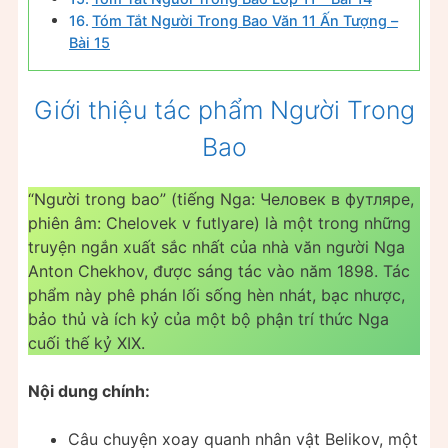
Tóm Tắt Người Trong Bao Văn 11 Ấn Tượng –
Bài 15
Giới thiệu tác phẩm Người Trong
Bao
“Người trong bao” (tiếng Nga: Человек в футляре,
phiên âm: Chelovek v futlyare) là một trong những
truyện ngắn xuất sắc nhất của nhà văn người Nga
Anton Chekhov, được sáng tác vào năm 1898. Tác
phẩm này phê phán lối sống hèn nhát, bạc nhược,
bảo thủ và ích kỷ của một bộ phận trí thức Nga
cuối thế kỷ XIX.
Nội dung chính:
Câu chuyện xoay quanh nhân vật Belikov, một