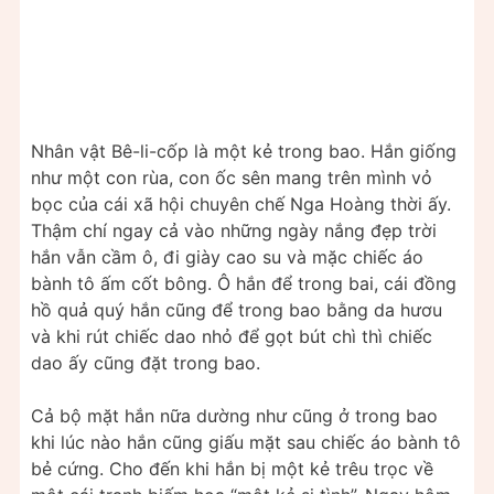
Nhân vật Bê-li-cốp là một kẻ trong bao. Hắn giống
như một con rùa, con ốc sên mang trên mình vỏ
bọc của cái xã hội chuyên chế Nga Hoàng thời ấy.
Thậm chí ngay cả vào những ngày nắng đẹp trời
hắn vẫn cầm ô, đi giày cao su và mặc chiếc áo
bành tô ấm cốt bông. Ô hắn để trong bai, cái đồng
hồ quả quý hắn cũng để trong bao bằng da hươu
và khi rút chiếc dao nhỏ để gọt bút chì thì chiếc
dao ấy cũng đặt trong bao.
Cả bộ mặt hắn nữa dường như cũng ở trong bao
khi lúc nào hắn cũng giấu mặt sau chiếc áo bành tô
bẻ cứng. Cho đến khi hắn bị một kẻ trêu trọc về