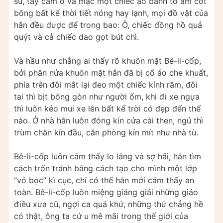
su, tay cầm ô và mặc một chiếc áo bành tô ấm cốt
bông bất kể thời tiết nóng hay lạnh, mọi đồ vật của
hắn đều được để trong bao: Ô, chiếc đồng hồ quả
quýt và cả chiếc dao gọt bút chì.
Và hầu như chẳng ai thấy rõ khuôn mặt Bê-li-cốp,
bởi phân nửa khuôn mặt hắn đã bị cổ áo che khuất,
phía trên đôi mắt lại đeo một chiếc kính râm, đôi
tai thì bịt bông gòn như người ốm, khi đi xe ngựa
thì luôn kéo mui xe lên bất kể trời có đẹp đến thế
nào. Ở nhà hắn luôn đóng kín cửa cài then, ngủ thì
trùm chăn kín đầu, căn phòng kín mít như nhà tù.
Bê-li-cốp luôn cảm thấy lo lắng và sợ hãi, hắn tìm
cách trốn tránh bằng cách tạo cho mình một lớp
“vỏ bọc” kì cục, chỉ có thế hắn mới cảm thấy an
toàn. Bê-li-cốp luôn miệng giảng giải những giáo
điều xưa cũ, ngợi ca quá khứ, những thứ chẳng hề
có thật, ông ta cứ u mê mãi trong thế giới của