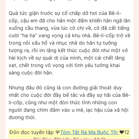
Quá tức giận trước sự cố chấp dở hơi của Bê-li-
cốp, cậu em đã cho hắn một đấm khiến hắn ngã lăn
xuống cầu thang, vừa lúc cô chị về, cô đã cất tiếng
cười “ha ha” vang vọng cả khu nhà. Bê-li-cốp trở về
trong nỗi xấu hổ và nhục nhã do hắn tự tưởng
tượng ra, rồi im lặng kết thúc cuộc đời như một vở
hài kịch về sự quái dị của mình, một cái chết lãng
xẹt, chết trong vô vọng với tình yêu tưởng khai
sáng cuộc đời hắn.
Nhưng đâu đó cũng là con đường giải thoát duy
nhất cho cuộc đời đầy bế tắc và đầy sợ hãi của Bê-
li-cốp, cũng như một đòn thức tỉnh những con
người đang chìm đắm vào u mê, lạc hậu của xã hội
đương thời.
Đón đọc tuyển tập 🌹
Tóm Tắt Ra Ma Buộc Tội
❤️️12