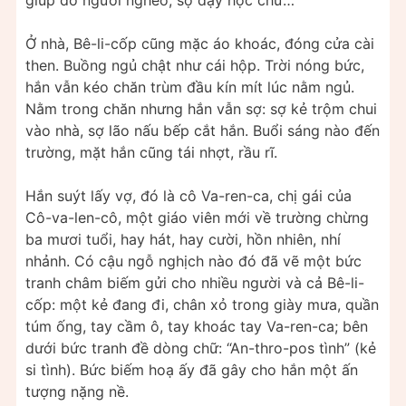
giúp đỡ người nghèo, sợ dạy học chữ…
Ở nhà, Bê-li-cốp cũng mặc áo khoác, đóng cửa cài
then. Buồng ngủ chật như cái hộp. Trời nóng bức,
hắn vẫn kéo chăn trùm đầu kín mít lúc nằm ngủ.
Nằm trong chăn nhưng hắn vẫn sợ: sợ kẻ trộm chui
vào nhà, sợ lão nấu bếp cắt hắn. Buổi sáng nào đến
trường, mặt hắn cũng tái nhợt, rầu rĩ.
Hắn suýt lấy vợ, đó là cô Va-ren-ca, chị gái của
Cô-va-len-cô, một giáo viên mới về trường chừng
ba mươi tuổi, hay hát, hay cười, hồn nhiên, nhí
nhảnh. Có cậu ngỗ nghịch nào đó đã vẽ một bức
tranh châm biếm gửi cho nhiều người và cả Bê-li-
cốp: một kẻ đang đi, chân xỏ trong giày mưa, quần
túm ống, tay cầm ô, tay khoác tay Va-ren-ca; bên
dưới bức tranh đề dòng chữ: “An-thro-pos tình” (kẻ
si tình). Bức biếm hoạ ấy đã gây cho hắn một ấn
tượng nặng nề.