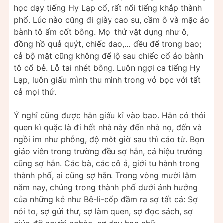
học dạy tiếng Hy Lạp cổ, rất nổi tiếng khắp thành
phố. Lúc nào cũng đi giày cao su, cầm ô và mặc áo
bành tô ấm cốt bông. Mọi thứ vật dụng như ô,
đồng hồ quả quýt, chiếc dao,… đều để trong bao;
cả bộ mặt cũng không để lộ sau chiếc cổ áo bành
tô cổ bẻ. Lỗ tai nhét bông. Luôn ngợi ca tiếng Hy
Lạp, luôn giấu mình thu mình trong vỏ bọc với tất
cả mọi thứ.
Ý nghĩ cũng được hắn giấu kĩ vào bao. Hắn có thói
quen kì quặc là đi hết nhà này đến nhà nọ, đến và
ngồi im như phỗng, độ một giờ sau thì cáo từ. Bọn
giáo viên trong trường đều sợ hắn, cả hiệu trưởng
cũng sợ hắn. Các bà, các cô ả, giới tu hành trong
thành phố, ai cũng sợ hắn. Trong vòng mười lăm
năm nay, chúng trong thành phố dưới ánh hưởng
của những kẻ như Bê-li-cốp đầm ra sợ tất cả: Sợ
nói to, sợ gửi thư, sợ làm quen, sợ đọc sách, sợ