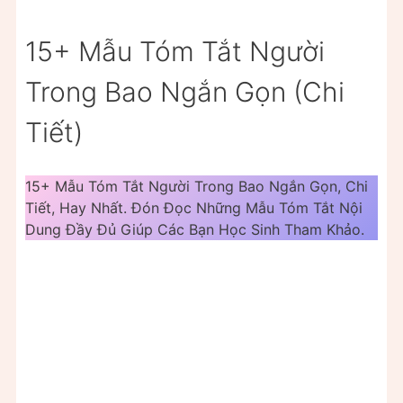
15+ Mẫu Tóm Tắt Người
Trong Bao Ngắn Gọn (Chi
Tiết)
15+ Mẫu Tóm Tắt Người Trong Bao Ngắn Gọn, Chi
Tiết, Hay Nhất. Đón Đọc Những Mẫu Tóm Tắt Nội
Dung Đầy Đủ Giúp Các Bạn Học Sinh Tham Khảo.