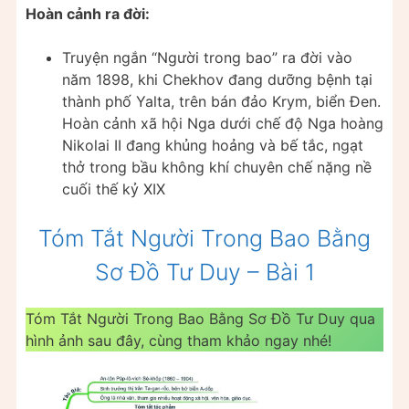
Hoàn cảnh ra đời:
Truyện ngắn “Người trong bao” ra đời vào
năm 1898, khi Chekhov đang dưỡng bệnh tại
thành phố Yalta, trên bán đảo Krym, biển Đen.
Hoàn cảnh xã hội Nga dưới chế độ Nga hoàng
Nikolai II đang khủng hoảng và bế tắc, ngạt
thở trong bầu không khí chuyên chế nặng nề
cuối thế kỷ XIX
Tóm Tắt Người Trong Bao Bằng
Sơ Đồ Tư Duy – Bài 1
Tóm Tắt Người Trong Bao Bằng Sơ Đồ Tư Duy qua
hình ảnh sau đây, cùng tham khảo ngay nhé!