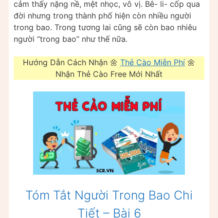
cảm thấy nặng nề, mệt nhọc, vô vị. Bê- li- cốp qua
đời nhưng trong thành phố hiện còn nhiều người
trong bao. Trong tương lai cũng sẽ còn bao nhiêu
người “trong bao” như thế nữa.
Hướng Dẫn Cách Nhận 🌼
Thẻ Cào Miễn Phí
🌼
Nhận Thẻ Cào Free Mới Nhất
Tóm Tắt Người Trong Bao Chi
Tiết – Bài 6