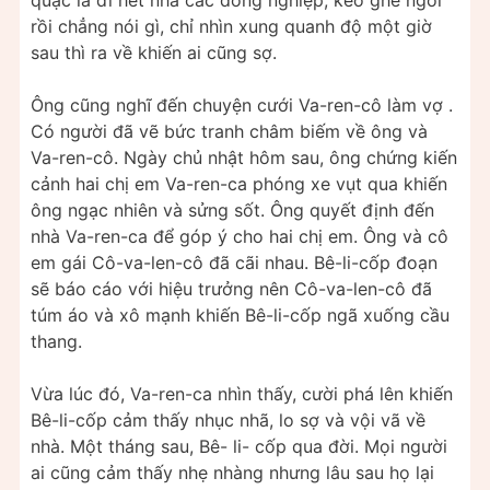
quặc là đi hết nhà các đồng nghiệp, kéo ghế ngồi
rồi chẳng nói gì, chỉ nhìn xung quanh độ một giờ
sau thì ra về khiến ai cũng sợ.
Ông cũng nghĩ đến chuyện cưới Va-ren-cô làm vợ .
Có người đã vẽ bức tranh châm biếm về ông và
Va-ren-cô. Ngày chủ nhật hôm sau, ông chứng kiến
cảnh hai chị em Va-ren-ca phóng xe vụt qua khiến
ông ngạc nhiên và sửng sốt. Ông quyết định đến
nhà Va-ren-ca để góp ý cho hai chị em. Ông và cô
em gái Cô-va-len-cô đã cãi nhau. Bê-li-cốp đoạn
sẽ báo cáo với hiệu trưởng nên Cô-va-len-cô đã
túm áo và xô mạnh khiến Bê-li-cốp ngã xuống cầu
thang.
Vừa lúc đó, Va-ren-ca nhìn thấy, cười phá lên khiến
Bê-li-cốp cảm thấy nhục nhã, lo sợ và vội vã về
nhà. Một tháng sau, Bê- li- cốp qua đời. Mọi người
ai cũng cảm thấy nhẹ nhàng nhưng lâu sau họ lại