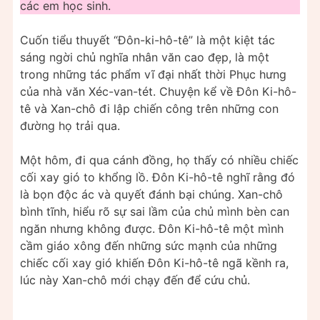
các em học sinh.
Cuốn tiểu thuyết “Đôn-ki-hô-tê” là một kiệt tác
sáng ngời chủ nghĩa nhân văn cao đẹp, là một
trong những tác phẩm vĩ đại nhất thời Phục hưng
của nhà văn Xéc-van-tét. Chuyện kể về Đôn Ki-hô-
tê và Xan-chô đi lập chiến công trên những con
đường họ trải qua.
Một hôm, đi qua cánh đồng, họ thấy có nhiều chiếc
cối xay gió to khổng lồ. Đôn Ki-hô-tê nghĩ rằng đó
là bọn độc ác và quyết đánh bại chúng. Xan-chô
bình tĩnh, hiểu rõ sự sai lầm của chủ mình bèn can
ngăn nhưng không được. Đôn Ki-hô-tê một mình
cầm giáo xông đến những sức mạnh của những
chiếc cối xay gió khiến Đôn Ki-hô-tê ngã kềnh ra,
lúc này Xan-chô mới chạy đến để cứu chủ.