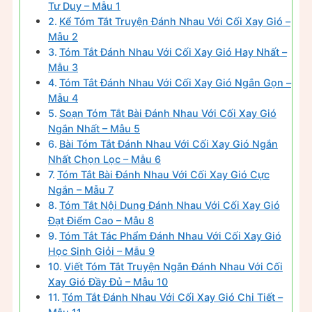
Tư Duy – Mẫu 1
Kể Tóm Tắt Truyện Đánh Nhau Với Cối Xay Gió –
Mẫu 2
Tóm Tắt Đánh Nhau Với Cối Xay Gió Hay Nhất –
Mẫu 3
Tóm Tắt Đánh Nhau Với Cối Xay Gió Ngắn Gọn –
Mẫu 4
Soạn Tóm Tắt Bài Đánh Nhau Với Cối Xay Gió
Ngắn Nhất – Mẫu 5
Bài Tóm Tắt Đánh Nhau Với Cối Xay Gió Ngắn
Nhất Chọn Lọc – Mẫu 6
Tóm Tắt Bài Đánh Nhau Với Cối Xay Gió Cực
Ngắn – Mẫu 7
Tóm Tắt Nội Dung Đánh Nhau Với Cối Xay Gió
Đạt Điểm Cao – Mẫu 8
Tóm Tắt Tác Phẩm Đánh Nhau Với Cối Xay Gió
Học Sinh Giỏi – Mẫu 9
Viết Tóm Tắt Truyện Ngắn Đánh Nhau Với Cối
Xay Gió Đầy Đủ – Mẫu 10
Tóm Tắt Đánh Nhau Với Cối Xay Gió Chi Tiết –