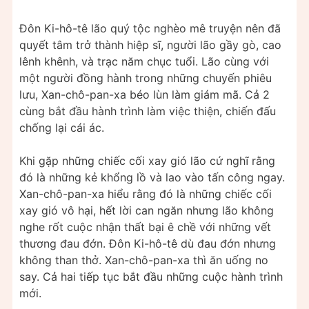
Đôn Ki-hô-tê lão quý tộc nghèo mê truyện nên đã
quyết tâm trở thành hiệp sĩ, người lão gầy gò, cao
lênh khênh, và trạc năm chục tuổi. Lão cùng với
một người đồng hành trong những chuyến phiêu
lưu, Xan-chô-pan-xa béo lùn làm giám mã. Cả 2
cùng bắt đầu hành trình làm việc thiện, chiến đấu
chống lại cái ác.
Khi gặp những chiếc cối xay gió lão cứ nghĩ rằng
đó là những kẻ khổng lồ và lao vào tấn công ngay.
Xan-chô-pan-xa hiểu rằng đó là những chiếc cối
xay gió vô hại, hết lời can ngăn nhưng lão không
nghe rốt cuộc nhận thất bại ê chề với những vết
thương đau đớn. Đôn Ki-hô-tê dù đau đớn nhưng
không than thở. Xan-chô-pan-xa thì ăn uống no
say. Cả hai tiếp tục bắt đầu những cuộc hành trình
mới.