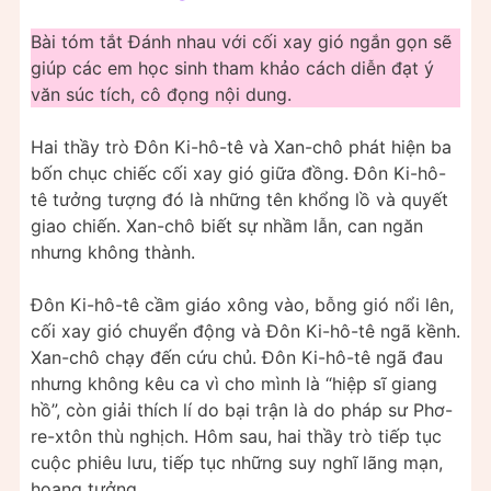
Bài tóm tắt Đánh nhau với cối xay gió ngắn gọn sẽ
giúp các em học sinh tham khảo cách diễn đạt ý
văn súc tích, cô đọng nội dung.
Hai thầy trò Đôn Ki-hô-tê và Xan-chô phát hiện ba
bốn chục chiếc cối xay gió giữa đồng. Đôn Ki-hô-
tê tưởng tượng đó là những tên khổng lồ và quyết
giao chiến. Xan-chô biết sự nhầm lẫn, can ngăn
nhưng không thành.
Đôn Ki-hô-tê cầm giáo xông vào, bỗng gió nổi lên,
cối xay gió chuyển động và Đôn Ki-hô-tê ngã kềnh.
Xan-chô chạy đến cứu chủ. Đôn Ki-hô-tê ngã đau
nhưng không kêu ca vì cho mình là “hiệp sĩ giang
hồ”, còn giải thích lí do bại trận là do pháp sư Phơ-
re-xtôn thù nghịch. Hôm sau, hai thầy trò tiếp tục
cuộc phiêu lưu, tiếp tục những suy nghĩ lãng mạn,
hoang tưởng.