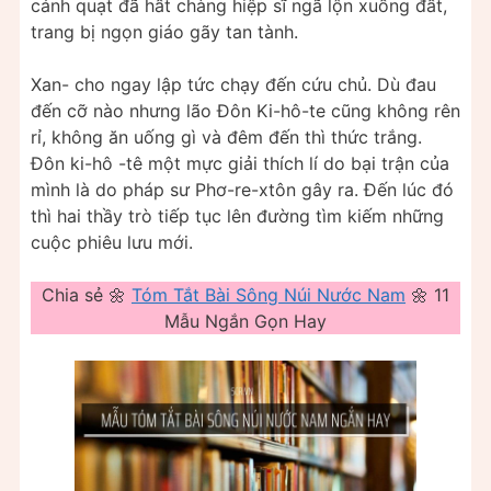
cánh quạt đã hất chàng hiệp sĩ ngã lộn xuống đất,
trang bị ngọn giáo gãy tan tành.
Xan- cho ngay lập tức chạy đến cứu chủ. Dù đau
đến cỡ nào nhưng lão Đôn Ki-hô-te cũng không rên
rỉ, không ăn uống gì và đêm đến thì thức trắng.
Đôn ki-hô -tê một mực giải thích lí do bại trận của
mình là do pháp sư Phơ-re-xtôn gây ra. Đến lúc đó
thì hai thầy trò tiếp tục lên đường tìm kiếm những
cuộc phiêu lưu mới.
Chia sẻ 🌼
Tóm Tắt Bài Sông Núi Nước Nam
🌼 11
Mẫu Ngắn Gọn Hay