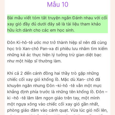
Mẫu 10
Bài mẫu viết tóm tắt truyện ngắn Đánh nhau với cối
xay gió đầy đủ dưới đây sẽ là tài liệu tham khảo
hữu ích dành cho các em học sinh.
Đôn Ki-hô-tê ước mơ trở thành hiệp sĩ nên đã cùng
học trò Xan-chô Pan-xa đi phiêu lưu nhằm tìm kiếm
những kẻ ác thực hiện lý tưởng trừ gian diệt bạc
như một hiệp sĩ thường làm.
Khi cả 2 đến cánh đồng hai thầy trò gặp những
chiếc cối xay gió khổng lồ. Mặc dù Xan- chô đã
khuyên ngăn nhưng Đôn –ki-hô -tê vẫn một mực
khẳng định phía trước là những tên khổng lồ. Đôn –
ki –hô -tê lăm lăm ngọn giáo trên tay, một mình
một ngựa xông vào chiếc cối xay gió gần nhất,
phòng giáo đâm vào cánh quạt. Vừa lúc gió nổi lên,