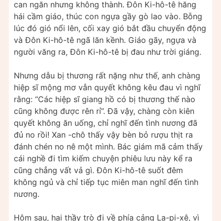
can ngăn nhưng không thành. Đôn Ki-hô-tê hăng
hái cầm giáo, thúc con ngựa gầy gò lao vào. Bỗng
lúc đó gió nổi lên, cối xay gió bắt đầu chuyển động
và Đôn Ki-hô-tê ngã lăn kềnh. Giáo gãy, ngựa và
người văng ra, Đôn Ki-hô-tê bị đau như trời giáng.
Nhưng dẫu bị thương rất nặng như thế, anh chàng
hiệp sĩ mộng mơ vẫn quyết không kêu đau vì nghĩ
rằng: “Các hiệp sĩ giang hồ có bị thương thế nào
cũng không được rên rỉ”. Đã vậy, chàng còn kiên
quyết không ăn uống, chỉ nghĩ đến tình nương đã
đủ no rồi! Xan -chô thấy vậy bèn bỏ rượu thịt ra
đánh chén no nê một mình. Bác giám mã cảm thấy
cái nghề đi tìm kiếm chuyện phiêu lưu này kể ra
cũng chẳng vất vả gì. Đôn Ki-hô-tê suốt đêm
không ngủ và chỉ tiếp tục miên man nghĩ đến tình
nương.
Hôm sau, hai thầy trò đi về phía cảng La-pi-xê, vì