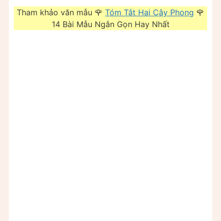
Tham khảo văn mẫu 🌹
Tóm Tắt Hai Cây Phong
🌹
14 Bài Mẫu Ngắn Gọn Hay Nhất