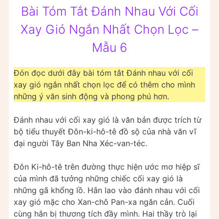
Bài Tóm Tắt Đánh Nhau Với Cối
Xay Gió Ngắn Nhất Chọn Lọc –
Mẫu 6
Đón đọc dưới đây bài tóm tắt Đánh nhau với cối
xay gió ngắn nhất chọn lọc để có thêm cho mình
những ý văn sinh động và phong phú hơn.
Đánh nhau với cối xay gió là văn bản được trích từ
bộ tiểu thuyết Đôn-ki-hô-tê đồ sộ của nhà văn vĩ
đại người Tây Ban Nha Xéc-van-téc.
Đôn Ki-hô-tê trên đường thực hiện ước mơ hiệp sĩ
của mình đã tưởng những chiếc cối xay gió là
những gã khổng lồ. Hắn lao vào đánh nhau với cối
xay gió mặc cho Xan-chô Pan-xa ngăn cản. Cuối
cùng hắn bị thương tích đầy mình. Hai thầy trò lại