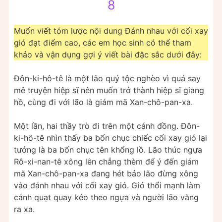
8
Muốn viết tóm lược nội dung Đánh nhau với cối xay
gió đạt điểm cao, các em học sinh có thể tham
khảo và vận dụng gợi ý viết bài đặc sắc dưới đây:
Đôn-ki-hô-tê là một lão quý tộc nghèo vì quá say
mê truyện hiệp sĩ nên muốn trở thành hiệp sĩ giang
hồ, cùng đi với lão là giám mã Xan-chô-pan-xa.
Một lần, hai thầy trò đi trên một cánh đồng. Đôn-
ki-hô-tê nhìn thấy ba bốn chục chiếc cối xay gió lại
tưởng là ba bốn chục tên khổng lồ. Lão thúc ngựa
Rô-xi-nan-tê xông lên chẳng thèm để ý đến giám
mã Xan-chô-pan-xa đang hét bảo lão đừng xông
vào đánh nhau với cối xay gió. Gió thổi mạnh làm
cánh quạt quay kéo theo ngựa và người lão văng
ra xa.