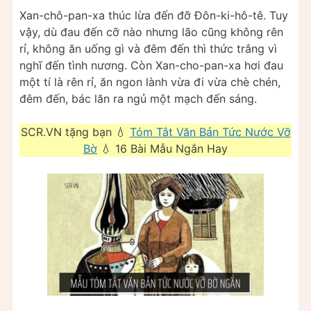
Xan-chô-pan-xa thúc lừa đến đỡ Đôn-ki-hô-tê. Tuy
vậy, dù đau đến cỡ nào nhưng lão cũng không rên
rỉ, không ăn uống gì và đêm đến thì thức trắng vì
nghĩ đến tình nương. Còn Xan-cho-pan-xa hơi đau
một tí là rên rỉ, ăn ngon lành vừa đi vừa chè chén,
đêm đến, bác lăn ra ngủ một mạch đến sáng.
SCR.VN tặng bạn 💧
Tóm Tắt Văn Bản Tức Nước Vỡ
Bờ
💧 16 Bài Mẫu Ngắn Hay