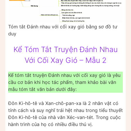
Tóm tắt Đánh nhau với cối xay gió bằng sơ đồ tư
duy
Kể Tóm Tắt Truyện Đánh Nhau
Với Cối Xay Gió – Mẫu 2
Kể tóm tắt truyện Đánh nhau với cối xay gió là yêu
cầu cơ bản khi học tác phẩm, tham khảo bài văn
mẫu tóm tắt văn bản dưới đây:
Đôn Ki-hô-tê và Xan-chô-pan-xa là 2 nhân vật có
tính cách và suy nghĩ trái hệt nhau trong tiểu thuyết
Đôn Ki-hô-tê của nhà văn Xéc-van-tét. Trong cuộc
hành trình của họ có nhiều điều thú vị.