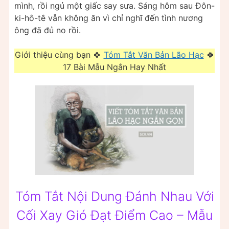
mình, rồi ngủ một giấc say sưa. Sáng hôm sau Đôn-
ki-hô-tê vẫn không ăn vì chỉ nghĩ đến tình nương
ông đã đủ no rồi.
Giới thiệu cùng bạn 🍀
Tóm Tắt Văn Bản Lão Hạc
🍀
17 Bài Mẫu Ngắn Hay Nhất
Tóm Tắt Nội Dung Đánh Nhau Với
Cối Xay Gió Đạt Điểm Cao – Mẫu