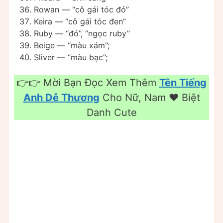
Rowan — “cô gái tóc đỏ”
Keira — “cô gái tóc đen”
Ruby — “đỏ”, “ngọc ruby”
Beige — “màu xám”;
Sliver — “màu bạc”;
👉👉 Mời Bạn Đọc Xem Thêm
Tên Tiếng
Anh Dễ Thương
Cho Nữ, Nam ❤️️ Biệt
Danh Cute