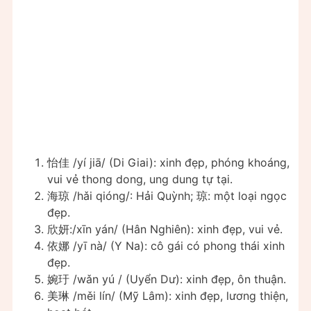
怡佳 /yí jiā/ (Di Giai): xinh đẹp, phóng khoáng,
vui vẻ thong dong, ung dung tự tại.
海琼 /hǎi qióng/: Hải Quỳnh; 琼: một loại ngọc
đẹp.
欣妍:/xīn yán/ (Hân Nghiên): xinh đẹp, vui vẻ.
依娜 /yī nà/ (Y Na): cô gái có phong thái xinh
đẹp.
婉玗 /wǎn yú / (Uyển Dư): xinh đẹp, ôn thuận.
美琳 /měi lín/ (Mỹ Lâm): xinh đẹp, lương thiện,