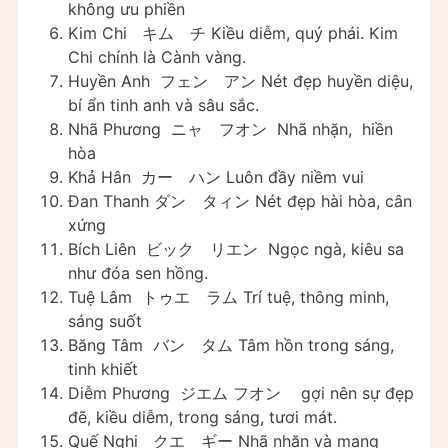
không ưu phiền
Kim Chi キム チ Kiều diễm, quý phái. Kim
Chi chính là Cành vàng.
Huyền Anh フェン アン Nét đẹp huyền diệu,
bí ẩn tinh anh và sâu sắc.
Nhã Phương ニャ フオン Nhã nhặn, hiền
hòa
Khả Hân カー ハン Luôn đầy niềm vui
Đan Thanh ダン タィン Nét đẹp hài hòa, cân
xứng
Bích Liên ビック リエン Ngọc ngà, kiêu sa
như đóa sen hồng.
Tuệ Lâm トゥエ ラム Trí tuệ, thông minh,
sáng suốt
Băng Tâm バン タム Tâm hồn trong sáng,
tinh khiết
Diễm Phương ジエム フオン gợi nên sự đẹp
đẽ, kiều diễm, trong sáng, tươi mát.
Quế Nghi クエ ギー Nhã nhặn và mang