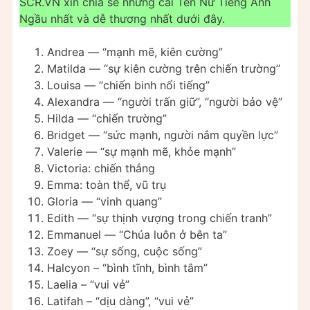
SCR.VN xin chia sẻ những cái Tên Nữ Tiếng Anh
Ngầu nhất và dễ thương nhất dưới đây.
Andrea — “mạnh mẽ, kiên cường”
Matilda — “sự kiên cường trên chiến trường”
Louisa — “chiến binh nổi tiếng”
Alexandra — “người trấn giữ”, “người bảo vệ”
Hilda — “chiến trường”
Bridget — “sức mạnh, người nắm quyền lực”
Valerie — “sự mạnh mẽ, khỏe mạnh”
Victoria: chiến thắng
Emma: toàn thể, vũ trụ
Gloria — “vinh quang”
Edith — “sự thịnh vượng trong chiến tranh”
Emmanuel — “Chúa luôn ở bên ta”
Zoey — “sự sống, cuộc sống”
Halcyon – “bình tĩnh, bình tâm”
Laelia – “vui vẻ”
Latifah – “dịu dàng”, “vui vẻ”