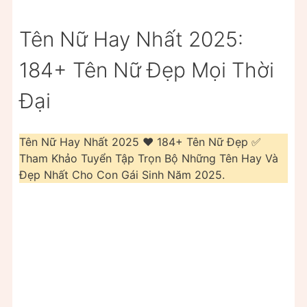
Tên Nữ Hay Nhất 2025:
184+ Tên Nữ Đẹp Mọi Thời
Đại
Tên Nữ Hay Nhất 2025 ❤️️ 184+ Tên Nữ Đẹp ✅
Tham Khảo Tuyển Tập Trọn Bộ Những Tên Hay Và
Đẹp Nhất Cho Con Gái Sinh Năm 2025.