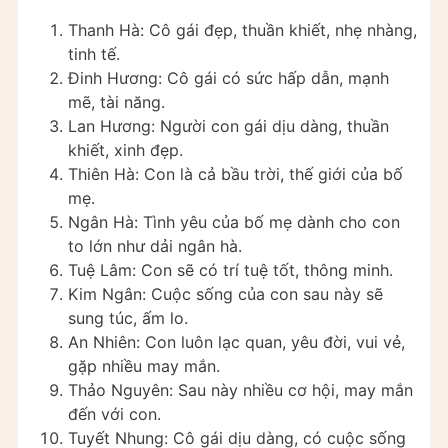
Thanh Hà: Cô gái đẹp, thuần khiết, nhẹ nhàng,
tinh tế.
Đinh Hương: Cô gái có sức hấp dẫn, mạnh
mẽ, tài năng.
Lan Hương: Người con gái dịu dàng, thuần
khiết, xinh đẹp.
Thiên Hà: Con là cả bầu trời, thế giới của bố
mẹ.
Ngân Hà: Tình yêu của bố mẹ dành cho con
to lớn như dải ngân hà.
Tuệ Lâm: Con sẽ có trí tuệ tốt, thông minh.
Kim Ngân: Cuộc sống của con sau này sẽ
sung túc, ấm lo.
An Nhiên: Con luôn lạc quan, yêu đời, vui vẻ,
gặp nhiều may mắn.
Thảo Nguyên: Sau này nhiều cơ hội, may mắn
đến với con.
Tuyết Nhung: Cô gái dịu dàng, có cuộc sống