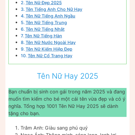
Tên Nữ Đẹp 2025
Tên Tiếng Anh Cho Nữ Hay
Tên Nữ Tiếng Anh Ngầu
Tên Nữ Tiếng Trung
Tên Nữ Tiếng Nhật
Tên Nữ Tiếng Hàn
Tên Nữ Nước Ngoài Hay
Tên Nữ Kiếm Hiệp Đẹp
Tên Nữ Cổ Trang Hay
Tên Nữ Hay 2025
Bạn chuẩn bị sinh con gái trong năm 2025 và đang
muốn tìm kiếm cho bé một cái tên vừa đẹp và có ý
nghĩa. Tổng hợp 1001 Tên Nữ Hay 2025 sẽ dành
tặng cho bạn.
Trâm Anh: Giàu sang phú quý
Ngọc Ánh: Thông minh, sáng lạng, lanh lợi