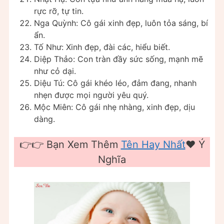
rực rỡ, tự tin.
Nga Quỳnh: Cô gái xinh đẹp, luôn tỏa sáng, bí
ẩn.
Tố Như: Xinh đẹp, đài các, hiểu biết.
Diệp Thảo: Con tràn đầy sức sống, mạnh mẽ
như cỏ dại.
Diệu Tú: Cô gái khéo léo, đảm đang, nhanh
nhẹn được mọi người yêu quý.
Mộc Miên: Cô gái nhẹ nhàng, xinh đẹp, dịu
dàng.
👉👉 Bạn Xem Thêm
Tên Hay Nhất
❤️️ Ý
Nghĩa