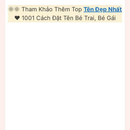
🌞🌞 Tham Khảo Thêm Top
Tên Đẹp Nhất
❤️️ 1001 Cách Đặt Tên Bé Trai, Bé Gái