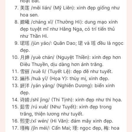
hoạt bát.
美莲 /měi lián/ (Mỹ Liên): xinh đẹp giống như
hoa sen.
嫦曦 /cháng xī/ (Thường Hi): dung mạo xinh
đẹp tuyệt mĩ như Hằng Nga, có trí tiến thủ
như Thần Hi.
珺瑶 /jùn yáo/: Quân Dao; 珺 và 瑶 đều là ngọc
đẹp.
月婵 /yuè chán/ (Nguyệt Thiền): xinh đẹp hơn
Điêu Thuyền, dịu dàng hơn ánh trăng.
雪丽 /xuě lì/ (Tuyết Lệ): đẹp đẽ như tuyết.
婳祎 /huà yī/ (Họa Y): thùy mị, xinh đẹp.
妍洋 /yán yáng/ (Nghiên Dương): biển xinh
đẹp.
诗婧:/shī jìng/ (Thi Tịnh): xinh đẹp như thi họa.
茹雪 /rú xuě/ (Như Tuyết): xinh đẹp trong
trắng, thiện lương như tuyết.
熙雯:/xī wén/ (Hi Văn): đám mây xinh đẹp.
瑾梅 /jǐn méi/: Cẩn Mai; 瑾: ngọc đẹp, 梅: hoa