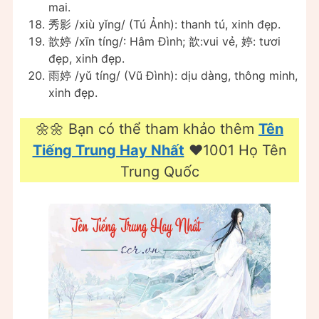
mai.
秀影 /xiù yǐng/ (Tú Ảnh): thanh tú, xinh đẹp.
歆婷 /xīn tíng/: Hâm Đình; 歆:vui vẻ, 婷: tươi
đẹp, xinh đẹp.
雨婷 /yǔ tíng/ (Vũ Đình): dịu dàng, thông minh,
xinh đẹp.
🌼🌼 Bạn có thể tham khảo thêm
Tên
Tiếng Trung Hay Nhất
❤️️1001 Họ Tên
Trung Quốc