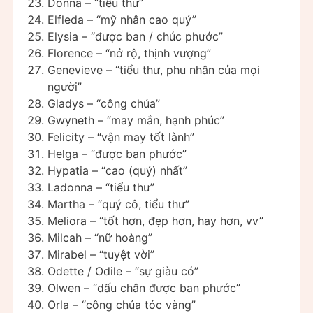
Donna – “tiểu thư”
Elfleda – “mỹ nhân cao quý”
Elysia – “được ban / chúc phước”
Florence – “nở rộ, thịnh vượng”
Genevieve – “tiểu thư, phu nhân của mọi
người”
Gladys – “công chúa”
Gwyneth – “may mắn, hạnh phúc”
Felicity – “vận may tốt lành”
Helga – “được ban phước”
Hypatia – “cao (quý) nhất”
Ladonna – “tiểu thư”
Martha – “quý cô, tiểu thư”
Meliora – “tốt hơn, đẹp hơn, hay hơn, vv”
Milcah – “nữ hoàng”
Mirabel – “tuyệt vời”
Odette / Odile – “sự giàu có”
Olwen – “dấu chân được ban phước”
Orla – “công chúa tóc vàng”