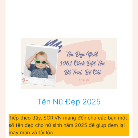
Tên Nữ Đẹp 2025
Tiếp theo đây, SCR.VN mang đến cho các bạn một
số tên đẹp cho nữ sinh năm 2025 để giúp đem lại
may mắn và tài lộc.