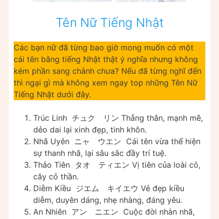
Tên Nữ Tiếng Nhật
Các bạn nữ đã từng bao giờ mong muốn có một
cái tên bằng tiếng Nhật thật ý nghĩa nhưng không
kém phần sang chảnh chưa? Nếu đã từng nghĩ đến
thì ngại gì mà không xem ngay top những Tên Nữ
Tiếng Nhật dưới đây.
Trúc Linh チュク リン Thẳng thắn, mạnh mẽ,
dẻo dai lại xinh đẹp, tinh khôn.
Nhã Uyên ニャ ウエン Cái tên vừa thể hiện
sự thanh nhã, lại sâu sắc đầy trí tuệ.
Thảo Tiên タオ ティエン Vị tiên của loài cỏ,
cây cỏ thần.
Diễm Kiều ジエム キイエウ Vẻ đẹp kiều
diễm, duyên dáng, nhẹ nhàng, đáng yêu.
An Nhiên アン ニエン Cuộc đời nhàn nhã,