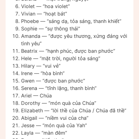
Violet — “hoa violet”
Vivian — “hoạt bát”
Phoebe — “sáng dạ, tỏa sáng, thanh khiết”
Sophie — “sự thông thái”
Amanda — “được yêu thương, xứng đáng với
tình yêu”
Beatrix — “hạnh phúc, được ban phước”
Hele — “mặt trời, người tỏa sáng”
Hilary — “vui vẻ”
Irene — “hòa bình”
Gwen — “được ban phước”
Serena — “tĩnh lặng, thanh bình”
Ariel — Chúa
Dorothy — “món quà của Chúa”
Elizabeth — “lời thề của Chúa / Chúa đã thề”
Abigail — “niềm vui của cha”
Jesse — “món quà của Yah”
Layla — “màn đêm”