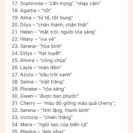
Sophronia – “cẩn trọng”, “nhạy cảm”
Agatha – “tốt”
Alma – “tử tế, tốt bụng”
Dilys – “chân thành, chân thật”
Helen – “mặt trời, người tỏa sáng”
Hilary – “vui vẻ”
Serena– “hòa bình”
Eirlys – “hạt tuyết”
Almira – “công chúa”
Layla – “màn đêm”
Azura – “bầu trời xanh”
Selina – “mặt trăng”
Phoebe – “tỏa sáng”
Gwen – “được ban phước”
Cherry — “màu đỏ giống màu quả cherry”;
Serena – “tĩnh lặng, thanh bình”
Victoria – “chiến thắng”
Maris – “ngôi sao của biển cả”
Phedra – “ánh sáng”