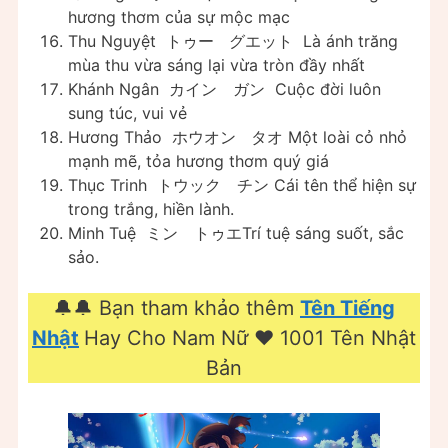
hương thơm của sự mộc mạc
Thu Nguyệt トゥー グエット Là ánh trăng
mùa thu vừa sáng lại vừa tròn đầy nhất
Khánh Ngân カイン ガン Cuộc đời luôn
sung túc, vui vẻ
Hương Thảo ホウオン タオ Một loài cỏ nhỏ
mạnh mẽ, tỏa hương thơm quý giá
Thục Trinh トウック チン Cái tên thể hiện sự
trong trắng, hiền lành.
Minh Tuệ ミン トゥエTrí tuệ sáng suốt, sắc
sảo.
🔔🔔 Bạn tham khảo thêm
Tên Tiếng
Nhật
Hay Cho Nam Nữ ❤️️ 1001 Tên Nhật
Bản