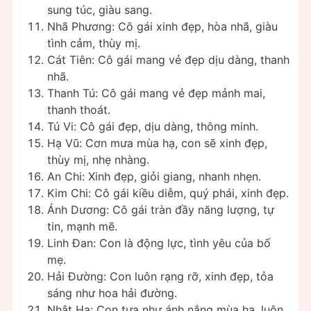
sung túc, giàu sang.
Nhã Phương: Cô gái xinh đẹp, hòa nhã, giàu
tình cảm, thùy mị.
Cát Tiên: Cô gái mang vẻ đẹp dịu dàng, thanh
nhã.
Thanh Tú: Cô gái mang vẻ đẹp mảnh mai,
thanh thoát.
Tú Vi: Cô gái đẹp, dịu dàng, thông minh.
Hạ Vũ: Cơn mưa mùa hạ, con sẽ xinh đẹp,
thùy mị, nhẹ nhàng.
An Chi: Xinh đẹp, giỏi giang, nhanh nhẹn.
Kim Chi: Cô gái kiều diễm, quý phái, xinh đẹp.
Ánh Dương: Cô gái tràn đầy năng lượng, tự
tin, mạnh mẽ.
Linh Đan: Con là động lực, tình yêu của bố
mẹ.
Hải Đường: Con luôn rạng rỡ, xinh đẹp, tỏa
sáng như hoa hải đường.
Nhật Hạ: Con tựa như ánh nắng mùa hạ, luôn