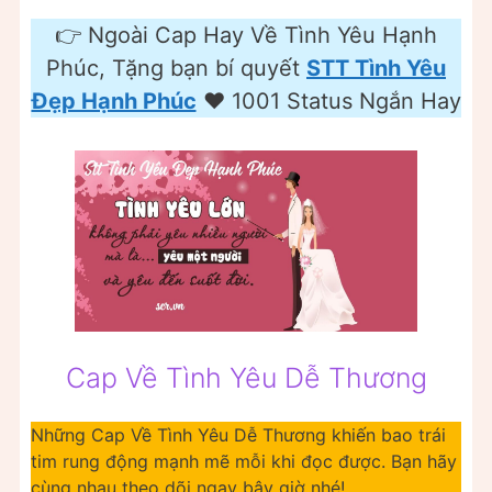
👉 Ngoài Cap Hay Về Tình Yêu Hạnh
Phúc, Tặng bạn bí quyết
STT Tình Yêu
Đẹp Hạnh Phúc
❤️️ 1001 Status Ngắn Hay
Cap Về Tình Yêu Dễ Thương
Những Cap Về Tình Yêu Dễ Thương khiến bao trái
tim rung động mạnh mẽ mỗi khi đọc được. Bạn hãy
cùng nhau theo dõi ngay bây giờ nhé!