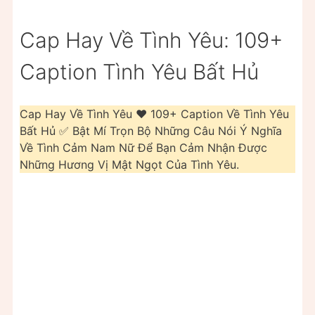
Cap Hay Về Tình Yêu: 109+
Caption Tình Yêu Bất Hủ
Cap Hay Về Tình Yêu ❤️️ 109+ Caption Về Tình Yêu
Bất Hủ ✅ Bật Mí Trọn Bộ Những Câu Nói Ý Nghĩa
Về Tình Cảm Nam Nữ Để Bạn Cảm Nhận Được
Những Hương Vị Mật Ngọt Của Tình Yêu.