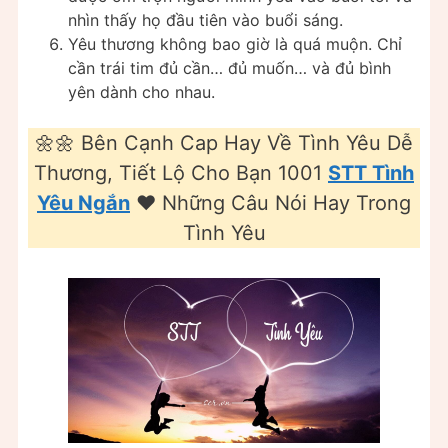
nhìn thấy họ đầu tiên vào buổi sáng.
Yêu thương không bao giờ là quá muộn. Chỉ
cần trái tim đủ cần… đủ muốn… và đủ bình
yên dành cho nhau.
🌼🌼 Bên Cạnh Cap Hay Về Tình Yêu Dễ
Thương, Tiết Lộ Cho Bạn 1001
STT Tình
Yêu Ngắn
❤️️ Những Câu Nói Hay Trong
Tình Yêu