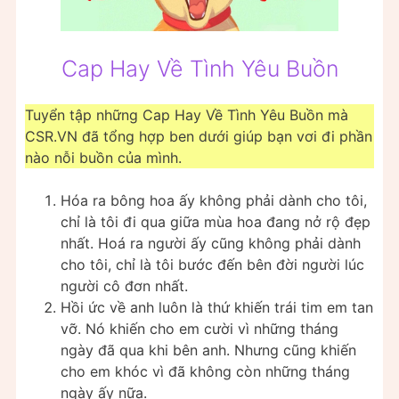
Cap Hay Về Tình Yêu Buồn
Tuyển tập những Cap Hay Về Tình Yêu Buồn mà
CSR.VN đã tổng hợp ben dưới giúp bạn vơi đi phần
nào nỗi buồn của mình.
Hóa ra bông hoa ấy không phải dành cho tôi,
chỉ là tôi đi qua giữa mùa hoa đang nở rộ đẹp
nhất. Hoá ra người ấy cũng không phải dành
cho tôi, chỉ là tôi bước đến bên đời người lúc
người cô đơn nhất.
Hồi ức về anh luôn là thứ khiến trái tim em tan
vỡ. Nó khiến cho em cười vì những tháng
ngày đã qua khi bên anh. Nhưng cũng khiến
cho em khóc vì đã không còn những tháng
ngày ấy nữa.