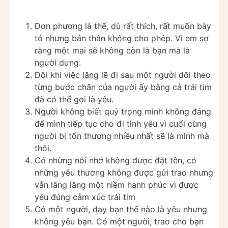
Đơn phương là thế, dù rất thích, rất muốn bày
tỏ nhưng bản thân không cho phép. Vì em sợ
rằng một mai sẽ không còn là bạn mà là
người dưng.
Đôi khi việc lặng lẽ đi sau một người dõi theo
từng bước chân của người ấy bằng cả trái tim
đã có thể gọi là yêu.
Người không biết quý trọng mình không đáng
để mình tiếp tục cho đi tình yêu vì cuối cùng
người bị tổn thương nhiều nhất sẽ là mình mà
thôi.
Có những nỗi nhớ không được đặt tên, có
những yêu thương không được gửi trao nhưng
vẫn lâng lâng một niềm hạnh phúc vì được
yêu đúng cảm xúc trái tim
Có một người, dạy bạn thế nào là yêu nhưng
không yêu bạn. Có một người, trao cho bạn