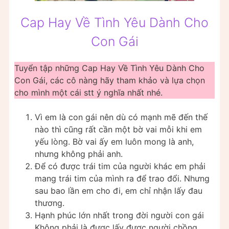
Cap Hay Về Tình Yêu Dành Cho
Con Gái
Tuyển tập những Cap Hay Về Tình Yêu Dành Cho
Con Gái, các cô nàng hãy tham khảo và lựa chọn
cho mình một cái stt ý nghĩa nhất nhé.
Vì em là con gái nên dù có mạnh mẽ đến thế
nào thì cũng rất cần một bờ vai mỗi khi em
yếu lòng. Bờ vai ấy em luôn mong là anh,
nhưng không phải anh.
Để có được trái tim của người khác em phải
mang trái tim của mình ra để trao đổi. Nhưng
sau bao lần em cho đi, em chỉ nhận lấy đau
thương.
Hạnh phúc lớn nhất trong đời người con gái
Không phải là được lấy được người chồng