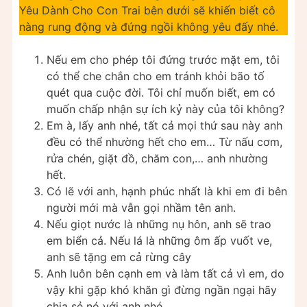
Yêu Dành Cho Con Trai bên dưới sẽ khiến biết cô
nàng rung động và đứng ngồi không yêu đấy nhé.
Nếu em cho phép tôi đứng trước mặt em, tôi
có thể che chắn cho em tránh khỏi bão tố
quét qua cuộc đời. Tôi chỉ muốn biết, em có
muốn chấp nhận sự ích kỷ này của tôi không?
Em à, lấy anh nhé, tất cả mọi thứ sau này anh
đều có thể nhường hết cho em… Từ nấu cơm,
rửa chén, giặt đồ, chăm con,… anh nhường
hết.
Có lẽ với anh, hạnh phúc nhất là khi em đi bên
người mới mà vẫn gọi nhầm tên anh.
Nếu giọt nước là những nụ hôn, anh sẽ trao
em biển cả. Nếu lá là những ôm ấp vuốt ve,
anh sẽ tặng em cả rừng cây
Anh luôn bên cạnh em và làm tất cả vì em, do
vậy khi gặp khó khăn gì đừng ngần ngại hãy
chia sẻ nó với anh nhé.