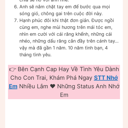
Anh sẽ nắm chặt tay em để bước qua mọi
sóng gió, chông gai trên cuộc đời này.
Hạnh phúc đôi khi thật đơn giản. Được ngồi
cùng em, nghe mùi hương trên mái tóc em,
nhìn em cười với cái răng khểnh, những cái
nhéo, những dấu răng cắn đầy trên cánh tay…
vậy mà đã gần 1 năm. 10 năm tình bạn, 4
tháng tình yêu.
👉 Bên Cạnh Cap Hay Về Tình Yêu Dành
Cho Con Trai, Khám Phá Ngay
STT Nhớ
Em
Nhiều Lắm ❤️️ Những Status Anh Nhớ
Em