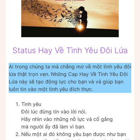
Status Hay Về Tình Yêu Đôi Lứa
Ai trong chúng ta mà chẳng mơ về một tình yêu đôi
lứa thật trọn vẹn. Những Cap Hay Về Tình Yêu Đôi
Lứa này sẽ tạo động lực cho bạn và và giúp bạn
luôn tin vào một tình yêu đích thực.
Tình yêu
Đôi lúc đừng tin vào lời nói.
Hãy nhìn vào những nỗ lực và cố gắng
mà người ấy đã làm vì bạn.
Nếu một ai đó không yêu bạn được như bạn