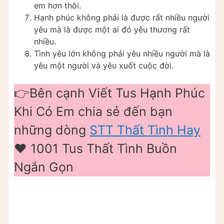
em hơn thôi.
Hạnh phúc không phải là được rất nhiều người
yêu mà là được một ai đó yêu thương rất
nhiều.
Tình yêu lớn không phải yêu nhiều người mà là
yêu một người và yêu xuốt cuộc đời.
👉Bên cạnh Viết Tus Hạnh Phúc
Khi Có Em chia sẻ đến bạn
những dòng
STT Thất Tình Hay
❤️️ 1001 Tus Thất Tình Buồn
Ngắn Gọn