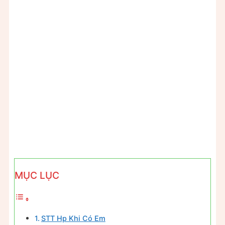
MỤC LỤC
STT Hp Khi Có Em