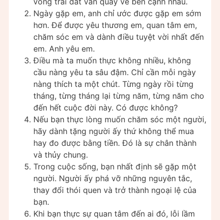
vòng trái đất vẫn quay về bên cạnh nhau.
Ngày gặp em, anh chỉ ước được gặp em sớm
hơn. Để được yêu thương em, quan tâm em,
chăm sóc em và dành điều tuyệt vời nhất đến
em. Anh yêu em.
Điều mà ta muốn thực không nhiều, không
cầu nàng yêu ta sâu đậm. Chỉ cần mỗi ngày
nàng thích ta một chút. Từng ngày rồi từng
tháng, từng tháng lại từng năm, từng năm cho
đến hết cuộc đời này. Có được không?
Nếu bạn thực lòng muốn chăm sóc một người,
hãy dành tặng người ấy thứ không thể mua
hay đo được bằng tiền. Đó là sự chân thành
và thủy chung.
Trong cuộc sống, bạn nhất định sẽ gặp một
người. Người ấy phá vỡ những nguyên tắc,
thay đổi thói quen và trở thành ngoại lệ của
bạn.
Khi bạn thực sự quan tâm đến ai đó, lỗi lầm