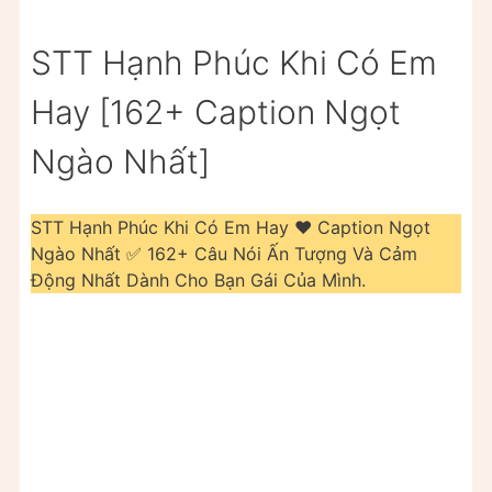
STT Hạnh Phúc Khi Có Em
Hay [162+ Caption Ngọt
Ngào Nhất]
STT Hạnh Phúc Khi Có Em Hay ❤️️ Caption Ngọt
Ngào Nhất ✅ 162+ Câu Nói Ấn Tượng Và Cảm
Động Nhất Dành Cho Bạn Gái Của Mình.