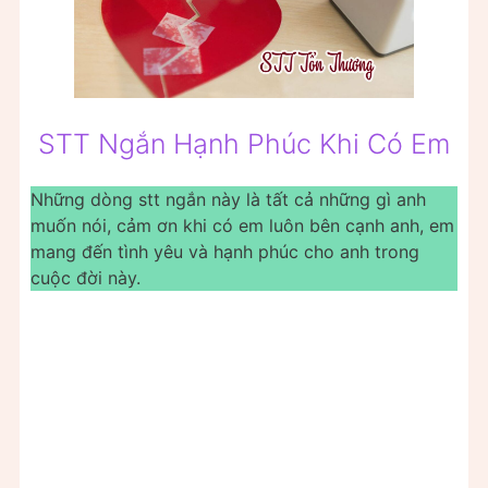
STT Ngắn Hạnh Phúc Khi Có Em
Những dòng stt ngắn này là tất cả những gì anh
muốn nói, cảm ơn khi có em luôn bên cạnh anh, em
mang đến tình yêu và hạnh phúc cho anh trong
cuộc đời này.