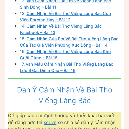
Văn Cảm Nhận Của Em Về Viếng Lăng Bác
Sinh Động – Bài 11
Cảm Nhận Về Bài Thơ Viếng Lăng Bác Của
Viễn Phương Hay – Bài 12
Cảm Nhận Về Bài Thơ Viếng Lăng Bác
Facebook – Bài 13
Cảm Nhận Của Em Về Bài Thơ Viếng Lăng Bác
Của Tác Giả Viễn Phương Xúc Động – Bài 14
Cảm Nhận Về Bài Thơ Viếng Lăng Bác Khổ
Cuối Cùng – Bài 15
Văn Mẫu Cảm Nhận Bài Thơ Viếng Lăng Bác
Lớp 9 Đạt Điểm Cao – Bài 16
Dàn Ý Cảm Nhận Về Bài Thơ
Viếng Lăng Bác
Để giúp các em định hướng và triển khai bài viết
dễ dàng hơn thì
scr.vn
sẽ chia sẻ dàn ý cảm nhận