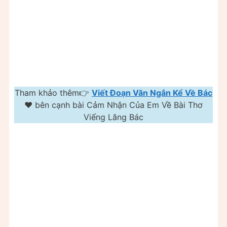
Tham khảo thêm👉
Viết Đoạn Văn Ngắn Kể Về Bác
❤️️ bên cạnh bài Cảm Nhận Của Em Về Bài Thơ
Viếng Lăng Bác