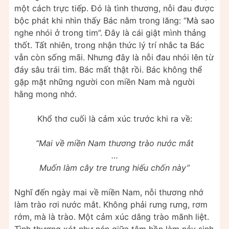
một cách trực tiếp. Đó là tình thương, nỗi đau được
bộc phát khi nhìn thấy Bác nằm trong lăng: “Mà sao
nghe nhói ở trong tim”. Đây là cái giật mình thảng
thốt. Tất nhiên, trong nhận thức lý trí nhắc ta Bác
vẫn còn sống mãi. Nhưng đây là nỗi đau nhói lên từ
đáy sâu trái tim. Bác mất thật rồi. Bác không thể
gặp mặt những người con miền Nam mà người
hằng mong nhớ.
Khổ thơ cuối là cảm xúc trước khi ra về:
“Mai về miền Nam thương trào nước mắt
…
Muốn làm cây tre trung hiếu chốn này”
Nghĩ đến ngày mai về miền Nam, nỗi thương nhớ
làm trào rơi nước mắt. Không phải rưng rưng, rơm
rớm, mà là trào. Một cảm xúc dâng trào mãnh liệt.
Tình thương xót như nén giữa tâm hồn làm nảy sinh