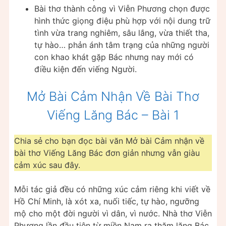
Bài thơ thành công vì Viễn Phương chọn được
hình thức giọng điệu phù hợp với nội dung trữ
tình vừa trang nghiêm, sâu lắng, vừa thiết tha,
tự hào… phản ánh tâm trạng của những người
con khao khát gặp Bác nhưng nay mới có
điều kiện đến viếng Người.
Mở Bài Cảm Nhận Về Bài Thơ
Viếng Lăng Bác – Bài 1
Chia sẻ cho bạn đọc bài văn Mở bài Cảm nhận về
bài thơ Viếng Lăng Bác đơn giản nhưng vẫn giàu
cảm xúc sau đây.
Mỗi tác giả đều có những xúc cảm riêng khi viết về
Hồ Chí Minh, là xót xa, nuối tiếc, tự hào, ngưỡng
mộ cho một đời người vì dân, vì nước. Nhà thơ Viễn
Phương lần đầu tiên từ miền Nam ra thăm lăng Bác