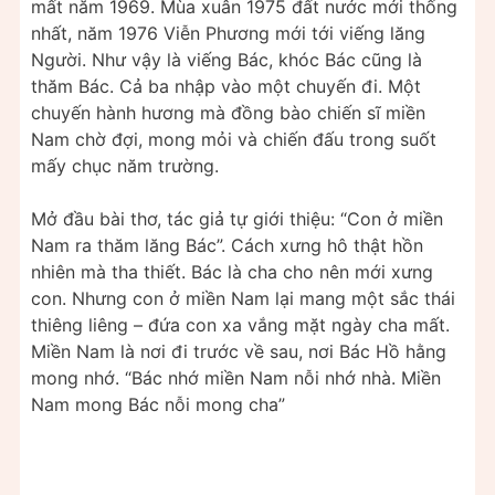
mất năm 1969. Mùa xuân 1975 đất nước mới thống
nhất, năm 1976 Viễn Phương mới tới viếng lăng
Người. Như vậy là viếng Bác, khóc Bác cũng là
thăm Bác. Cả ba nhập vào một chuyến đi. Một
chuyến hành hương mà đồng bào chiến sĩ miền
Nam chờ đợi, mong mỏi và chiến đấu trong suốt
mấy chục năm trường.
Mở đầu bài thơ, tác giả tự giới thiệu: “Con ở miền
Nam ra thăm lăng Bác”. Cách xưng hô thật hồn
nhiên mà tha thiết. Bác là cha cho nên mới xưng
con. Nhưng con ở miền Nam lại mang một sắc thái
thiêng liêng – đứa con xa vắng mặt ngày cha mất.
Miền Nam là nơi đi trước về sau, nơi Bác Hồ hằng
mong nhớ. “Bác nhớ miền Nam nỗi nhớ nhà. Miền
Nam mong Bác nỗi mong cha”