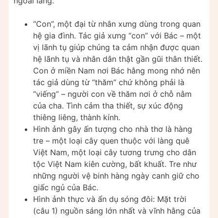
ngoài lăng.
“Con”, một đại từ nhân xưng dùng trong quan
hệ gia đình. Tác giả xưng “con” với Bác – một
vị lãnh tụ giúp chúng ta cảm nhận được quan
hệ lãnh tụ và nhân dân thật gần gũi thân thiết.
Con ở miền Nam nơi Bác hằng mong nhớ nên
tác giả dùng từ “thăm” chứ không phải là
“viếng” – người con về thăm nơi ở chỗ nằm
của cha. Tình cảm tha thiết, sự xúc động
thiêng liêng, thành kính.
Hình ảnh gây ấn tượng cho nhà thơ là hàng
tre – một loại cây quen thuộc với làng quê
Việt Nam, một loại cây tương trưng cho dân
tộc Việt Nam kiên cường, bất khuất. Tre như
những người vệ binh hàng ngày canh giữ cho
giấc ngủ của Bác.
Hình ảnh thực và ẩn dụ sóng đôi: Mặt trời
(câu 1) nguồn sáng lớn nhất và vĩnh hằng của