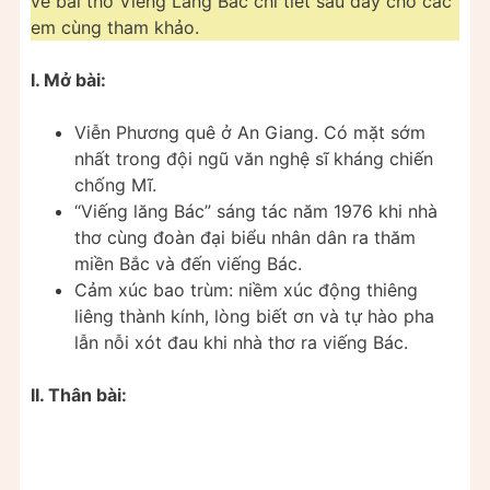
về bài thơ Viếng Lăng Bác chi tiết sau đây cho các
em cùng tham khảo.
I. Mở bài:
Viễn Phương quê ở An Giang. Có mặt sớm
nhất trong đội ngũ văn nghệ sĩ kháng chiến
chống Mĩ.
“Viếng lăng Bác” sáng tác năm 1976 khi nhà
thơ cùng đoàn đại biểu nhân dân ra thăm
miền Bắc và đến viếng Bác.
Cảm xúc bao trùm: niềm xúc động thiêng
liêng thành kính, lòng biết ơn và tự hào pha
lẫn nỗi xót đau khi nhà thơ ra viếng Bác.
II. Thân bài: