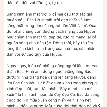
dân tộc đến với độc lập, tự do.
Bằng hình ảnh mặt trời ở cả hai câu thơ, tác giả
muốn nói: “Bác Hồ là mặt trời đẹp nhất và luôn
sống mãi trong tim của người dân Việt Nam”. Qua
đó, phải chăng con đường cách mạng của Người
như chính ánh mặt trời đẹp đẽ, rực rỡ mang lại cả
nguồn sống cho dân tộc. Đồng thời, bày tỏ tấm
lòng thành kính, trân trọng của nhà thơ, của nhân
dân với sự cao quý của Người.
Ngày ngày, luôn có những dòng người lần lượt vào
thăm Bác. Hình ảnh dòng người viếng lăng Bác
được ví như tràng hoa dâng lên tặng Người, dâng
lên Bác tình yêu, sự biết ơn và kính trọng những gì
xinh đẹp nhất, tươi tắn nhất. “Bảy mươi chín mùa
xuân” là hình ảnh hoán dụ đầy đẹp đẽ, Bác đã sống
cuộc đời 79 mùa xuân cống hiến và hi sinh hết
mình vì dân, vì nước. Một cuộc đời thật đẹp đẽ và ý