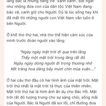
lăng Bác là những hàng tre “xanh xanh”,”bát ngát”
như những đứa con của dân tộc Việt Nam đang
bảo vệ, canh giữ cho Người. Dù là lúc sống hay khi
đã mất thì những người con Việt Nam vẫn luôn ở
bên Người.
Ở khổ thơ thứ hai, nhà thơ thể hiện cảm xúc của
mình trước đoàn người vào lăng:
“Ngày ngày mặt trời đi qua trên lăng
Thấy một mặt trời trong lăng rất đỏ
Ngày ngày dòng người đi trong thương nhớ
Kết tràng hoa dâng bảy mươi chín mùa xuân….”
Ở hai câu thơ đầu có hai hình ảnh của mặt trời. Mặt
trời thứ nhất là mặt trời tả thực của thiên nhiên.
Mặt trời thứ hai là hình ảnh ẩn dụ cho Bác Hồ. Mặt
trời rất đỏ tượng trưng cho sự sáng chói, sống mãi
của Người. Bác là Người đã soi lối, chỉ đường đưa