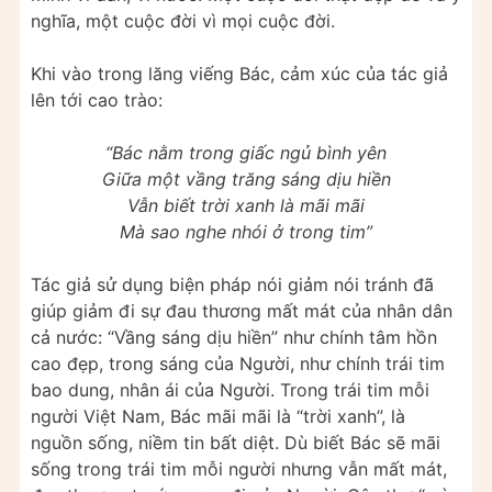
nghĩa, một cuộc đời vì mọi cuộc đời.
Khi vào trong lăng viếng Bác, cảm xúc của tác giả
lên tới cao trào:
“Bác nằm trong giấc ngủ bình yên
Giữa một vầng trăng sáng dịu hiền
Vẫn biết trời xanh là mãi mãi
Mà sao nghe nhói ở trong tim”
Tác giả sử dụng biện pháp nói giảm nói tránh đã
giúp giảm đi sự đau thương mất mát của nhân dân
cả nước: “Vầng sáng dịu hiền” như chính tâm hồn
cao đẹp, trong sáng của Người, như chính trái tim
bao dung, nhân ái của Người. Trong trái tim mỗi
người Việt Nam, Bác mãi mãi là “trời xanh”, là
nguồn sống, niềm tin bất diệt. Dù biết Bác sẽ mãi
sống trong trái tim mỗi người nhưng vẫn mất mát,