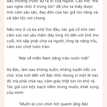
đau thương trước sự ra đi của Người. Câu thơ “mà
sao nghe nhói ở trong tim” đã cho ta thấy được
tình cảm sâu sắc, đau đớn của tác giả nói riêng và
cả dân tộc nói chung.
Nếu như ở cả ba khổ thơ đầu, tác giả cố kìm nén
cảm xúc nơi sâu thẳm đáy lòng thì đến với khổ thơ
cuối, khi sắp phải chia xa người, lòng lại nặng trĩu,
cảm xúc chợt tuôn trào:
“Mai về miền Nam dâng trào nước mắt”
Xa Bác, làm sao không buồn, không luyến tiếc cơ
chứ. Vừa mới đến với Bác thôi nhưng vì một lẽ nào
đó mà phải chia tay, cảm giác thật bịn rịn khó tả.
Tác giả còn bộc bạch niềm mong muốn, khát vọng
của mình:
“Muốn là con chim hót quanh lăng Bác