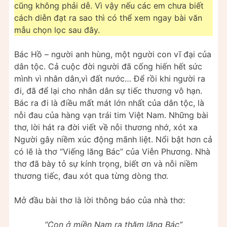
cũng không phải dễ. Vì vậy nếu các em chưa biết
cách diễn đạt ra sao thì có thể xem ngay bài văn
mẫu chọn lọc sau đây.
Bác Hồ – người anh hùng, một người con vĩ đại của
dân tộc. Cả cuộc đời người đã cống hiến hết sức
mình vì nhân dân,vì đất nước… Để rồi khi người ra
đi, đã để lại cho nhân dân sự tiếc thương vô hạn.
Bác ra đi là điều mất mát lớn nhất của dân tộc, là
nỗi đau của hàng vạn trái tim Việt Nam. Những bài
thơ, lời hát ra đời viết về nỗi thương nhớ, xót xa
Người gây niềm xúc động mãnh liệt. Nổi bật hơn cả
có lẽ là thơ “Viếng lăng Bác” của Viễn Phương. Nhà
thơ đã bày tỏ sự kính trọng, biết ơn và nỗi niềm
thương tiếc, đau xót qua từng dòng thơ.
Mở đầu bài thơ là lời thông báo của nhà thơ:
“Con ở miền Nam ra thăm lăng Bác”