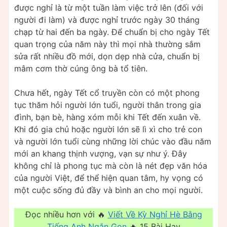
được nghỉ là từ một tuần làm việc trở lên (đối với
người đi làm) và được nghỉ trước ngày 30 tháng
chạp từ hai đến ba ngày. Để chuẩn bị cho ngày Tết
quan trọng của năm này thì mọi nhà thường sắm
sửa rất nhiều đồ mới, dọn dẹp nhà cửa, chuẩn bị
mâm cơm thờ cúng ông bà tổ tiên.
Chưa hết, ngày Tết cổ truyền còn có một phong
tục thăm hỏi người lớn tuổi, người thân trong gia
đình, bạn bè, hàng xóm mỗi khi Tết đến xuân về.
Khi đó gia chủ hoặc người lớn sẽ lì xì cho trẻ con
và người lớn tuổi cùng những lời chúc vào đầu năm
mới an khang thịnh vượng, vạn sự như ý. Đây
không chỉ là phong tục mà còn là nét đẹp văn hóa
của người Việt, để thể hiện quan tâm, hy vọng có
một cuộc sống đủ đầy và bình an cho mọi người.
Đọc nhiều hơn với 🔥
Viết Về Kỳ Nghỉ Hè Bằng
Tiếng Anh Ngắn Gọn
🔥 15 Bài Hay