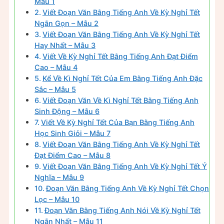
Mẫu 1
Viết Đoạn Văn Bằng Tiếng Anh Về Kỳ Nghỉ Tết
Ngắn Gọn – Mẫu 2
Viết Đoạn Văn Bằng Tiếng Anh Về Kỳ Nghỉ Tết
Hay Nhất – Mẫu 3
Viết Về Kỳ Nghỉ Tết Bằng Tiếng Anh Đạt Điểm
Cao – Mẫu 4
Kể Về Kì Nghỉ Tết Của Em Bằng Tiếng Anh Đặc
Sắc – Mẫu 5
Viết Đoạn Văn Về Kì Nghỉ Tết Bằng Tiếng Anh
Sinh Động – Mẫu 6
Viết Về Kỳ Nghỉ Tết Của Bạn Bằng Tiếng Anh
Học Sinh Giỏi – Mẫu 7
Viết Đoạn Văn Bằng Tiếng Anh Về Kỳ Nghỉ Tết
Đạt Điểm Cao – Mẫu 8
Viết Đoạn Văn Bằng Tiếng Anh Về Kỳ Nghỉ Tết Ý
Nghĩa – Mẫu 9
Đoạn Văn Bằng Tiếng Anh Về Kỳ Nghỉ Tết Chọn
Lọc – Mẫu 10
Đoạn Văn Bằng Tiếng Anh Nói Về Kỳ Nghỉ Tết
Ngắn Nhất – Mẫu 11