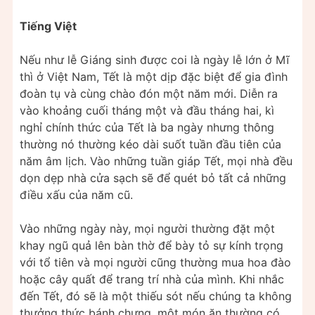
Tiếng Việt
Nếu như lễ Giáng sinh được coi là ngày lễ lớn ở Mĩ
thì ở Việt Nam, Tết là một dịp đặc biệt để gia đình
đoàn tụ và cùng chào đón một năm mới. Diễn ra
vào khoảng cuối tháng một và đầu tháng hai, kì
nghỉ chính thức của Tết là ba ngày nhưng thông
thường nó thường kéo dài suốt tuần đầu tiên của
năm âm lịch. Vào những tuần giáp Tết, mọi nhà đều
dọn dẹp nhà cửa sạch sẽ để quét bỏ tất cả những
điều xấu của năm cũ.
Vào những ngày này, mọi người thường đặt một
khay ngũ quả lên bàn thờ để bày tỏ sự kính trọng
với tổ tiên và mọi người cũng thường mua hoa đào
hoặc cây quất để trang trí nhà của mình. Khi nhắc
đến Tết, đó sẽ là một thiếu sót nếu chúng ta không
thưởng thức bánh chưng, một món ăn thường có