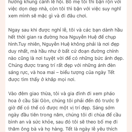
hưởng khung cảnh lễ hội. Bố mẹ tôi thì bận rộn với
việc dọn dẹp nhà, còn tôi thì bận với việc suy nghĩ
xem mình sẽ mặc gì và đi đâu chơi.
Ngay sau khi được nghỉ lễ, tôi và các bạn dành hầu
hết thời gian ra đường hoa Nguyễn Huệ để chụp
hình.Tuy nhiên, Nguyễn Huệ không phải là nơi đẹp
duy nhất, mà hầu như ở bất cứ đoạn đường chính
nào cũng là nơi tuyệt vời để có những bức ảnh đẹp.
Chúng được trang trí rất đẹp với những ánh đèn
sáng rực, và hoa mai – biểu tượng của ngày Tết
được tìm thấy ở khắp mọi nơi.
Vào đêm giao thừa, tôi và gia đình đi xem pháo
hoa ở cầu Sài Gòn, chúng tôi phải đến đó trước 9
giờ để có thể có được một vị trí đẹp. Sáng sớm
ngày đầu tiên trong năm, chúng tôi đi chùa để cầu
bình an và sức khỏe, sau đó tôi sẽ theo bố mẹ đi
thăm ông bà và họ hàng. Tết là ngày lễ yêu thích