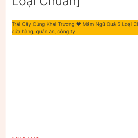
Loại Chuẩn]
Trái Cây Cúng Khai Trương ❤️ Mâm Ngũ Quả 5 Loại C
cửa hàng, quán ăn, công ty.