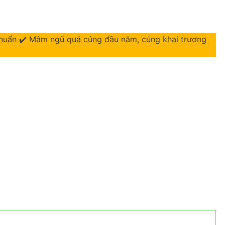
huẩn ✔️ Mâm ngũ quả cúng đầu năm, cúng khai trương