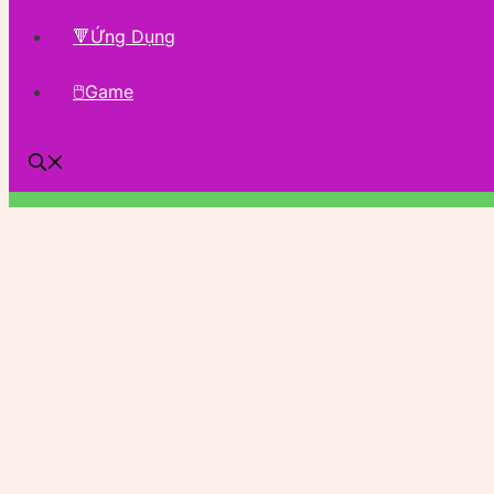
🔻Ứng Dụng
🖱Game