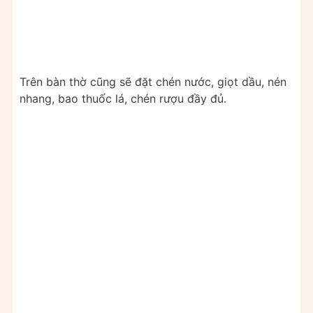
Trên bàn thờ cũng sẽ đặt chén nước, giọt dầu, nén
nhang, bao thuốc lá, chén rượu đầy đủ.