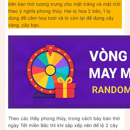
bên bàn thờ tượng trưng cho mặt trăng và mặt trời
theo ý nghĩa phong thủy. Hai lọ hoa 2 bên, 1 lọ
dùng để cắm hoa tươi và lo còn lại để đựng cây
vàng, cây bạc.
Theo các thầy phong thủy, trong cách bày bàn thờ
ngày Tết miền Bắc thì khi sắp xếp nên để lộ 2 cây