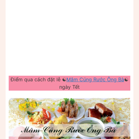
Điểm qua cách đặt lễ ☯
Mâm Cúng Rước Ông Bà
☯
ngày Tết