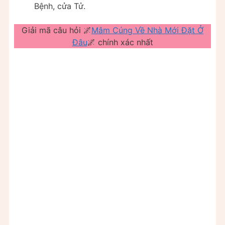
Bệnh, cửa Tử.
Giải mã câu hỏi 🌌
Mâm Cúng Về Nhà Mới Đặt Ở
Đâu
🌌 chính xác nhất