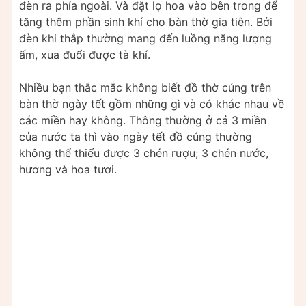
đèn ra phía ngoài. Và đặt lọ hoa vào bên trong để
tăng thêm phần sinh khí cho bàn thờ gia tiên. Bởi
đèn khi thắp thường mang đến luồng năng lượng
ấm, xua đuổi được tà khí.
Nhiều bạn thắc mắc không biết đồ thờ cúng trên
bàn thờ ngày tết gồm những gì và có khác nhau về
các miền hay không. Thông thường ở cả 3 miền
của nước ta thì vào ngày tết đồ cúng thường
không thể thiếu được 3 chén rượu; 3 chén nước,
hương và hoa tươi.