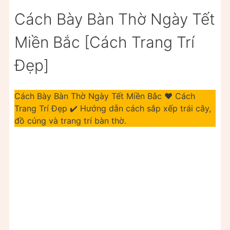
Cách Bày Bàn Thờ Ngày Tết
Miền Bắc [Cách Trang Trí
Đẹp]
Cách Bày Bàn Thờ Ngày Tết Miền Bắc ❤️ Cách
Trang Trí Đẹp ✔️ Hướng dẫn cách sắp xếp trái cây,
đồ cúng và trang trí bàn thờ.