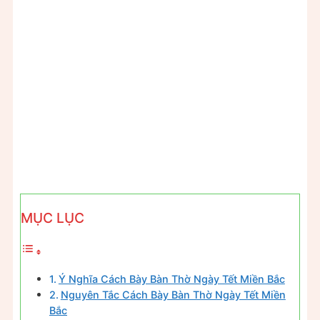
MỤC LỤC
Ý Nghĩa Cách Bày Bàn Thờ Ngày Tết Miền Bắc
Nguyên Tắc Cách Bày Bàn Thờ Ngày Tết Miền
Bắc