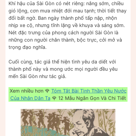
Khí hậu của Sài Gòn có nét riêng: nắng sớm, chiều
gió lộng, cơn mưa nhiệt đới mau tạnh; thời tiết thay
đổi bất ngờ. Ban ngày thành phố tấp nập, nhộn
nhịp xe cộ, nhưng tĩnh lặng về khuya và sáng sớm.
Nét đặc trưng của phong cách người Sài Gòn là
những con người chân thành, bộc trực, cởi mở và
trọng đạo nghĩa.
Cuối cùng, tác giả thể hiện tình yêu da diết với
thành phố này và mong ước mọi người đều yêu
mến Sài Gòn như tác giả.
Xem nhiều hơn 🌹
Tóm Tắt Bài Tinh Thần Yêu Nước
Của Nhân Dân Ta
🌹 12 Mẫu Ngắn Gọn Và Chi Tiết