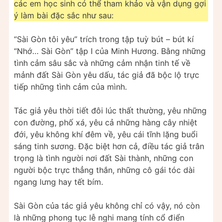
các em học sinh có thể tham khảo và vận dụng gợi
ý làm bài đặc sắc như sau:
“Sài Gòn tôi yêu” trích trong tập tuỳ bút – bút kí
“Nhớ… Sài Gòn” tập I của Minh Hương. Bằng những
tình cảm sâu sắc và những cảm nhận tinh tế về
mảnh đất Sài Gòn yêu dấu, tác giả đã bộc lộ trực
tiếp những tình cảm của mình.
Tác giả yêu thời tiết đôi lúc thất thường, yêu những
con đường, phố xá, yêu cả những hàng cây nhiệt
đới, yêu không khí đêm về, yêu cái tĩnh lặng buổi
sáng tinh sương. Đặc biệt hơn cả, điều tác giả trân
trọng là tình người nơi đất Sài thành, những con
người bộc trực thẳng thắn, những cô gái tóc dài
ngang lưng hay tết bím.
Sài Gòn của tác giả yêu không chỉ có vậy, nó còn
là những phong tục lễ nghi mang tính cổ điển