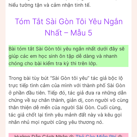
hiểu tường tận và cảm nhận tinh tế.
Tóm Tắt Sài Gòn Tôi Yêu Ngắn
Nhất – Mẫu 5
Bài tóm tắt Sài Gòn tôi yêu ngắn nhất dưới đây sẽ
giúp các em học sinh ôn tập dễ dàng và nhanh
chóng cho bài kiểm tra kỳ thi trên lớp.
Trong bài tùy bút “Sài Gòn tôi yêu” tác giả bộc lộ
trực tiếp tình cảm của mình với thành phố Sài Gòn
ở phần đầu tiên. Tiếp đó, tác giả đưa ra những dẫn
chứng về sự chân thành, giản dị, con người vô cùng
thân thiện dễ mến của người Sài Gòn. Cuối cùng,
tác giả chốt lại tình yêu mảnh đất này và kêu gọi
nhắn nhủ mọi người cũng yêu thương nó.
Hướng Dẫn Cách Nhận 🌼
Thẻ Cào Miễn Phí
🌼