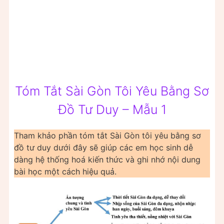
Tóm Tắt Sài Gòn Tôi Yêu Bằng Sơ
Đồ Tư Duy – Mẫu 1
Tham khảo phần tóm tắt Sài Gòn tôi yêu bằng sơ
đồ tư duy dưới đây sẽ giúp các em học sinh dễ
dàng hệ thống hoá kiến thức và ghi nhớ nội dung
bài học một cách hiệu quả.