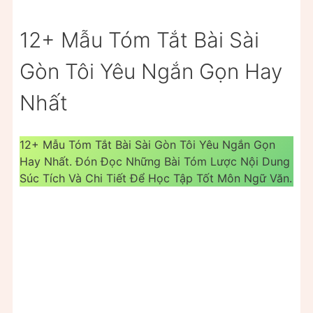
12+ Mẫu Tóm Tắt Bài Sài
Gòn Tôi Yêu Ngắn Gọn Hay
Nhất
12+ Mẫu Tóm Tắt Bài Sài Gòn Tôi Yêu Ngắn Gọn
Hay Nhất. Đón Đọc Những Bài Tóm Lược Nội Dung
Súc Tích Và Chi Tiết Để Học Tập Tốt Môn Ngữ Văn.