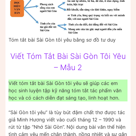
Tóm tắt bài Sài Gòn tôi yêu bằng sơ đồ tư duy
Viết Tóm Tắt Bài Sài Gòn Tôi Yêu
– Mẫu 2
Viết tóm tắt bài Sài Gòn tôi yêu sẽ giúp các em
học sinh luyện tập kỹ năng tóm tắt tác phẩm văn
học và có cách diễn đạt sáng tạo, linh hoạt hơn.
“Sài Gòn tôi yêu” là tùy bút đậm chất thơ được tác
giả Minh Hương viết vào cuối tháng 12 – 1990 và
rút từ tập “Nhớ Sài Gòn”. Nội dung bài văn thể hiện
tình cảm yêu mến chân thành, nồng nhiệt và sự gắn