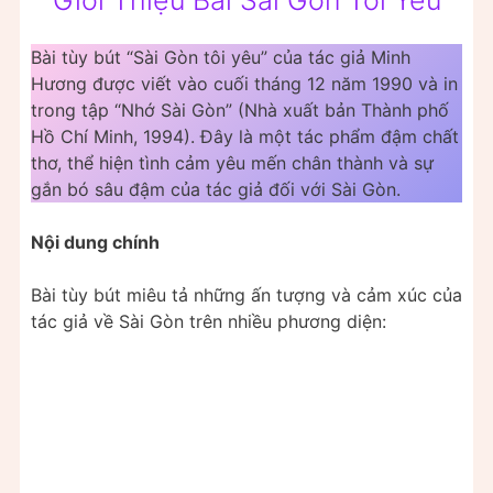
Bài tùy bút “Sài Gòn tôi yêu” của tác giả Minh
Hương được viết vào cuối tháng 12 năm 1990 và in
trong tập “Nhớ Sài Gòn” (Nhà xuất bản Thành phố
Hồ Chí Minh, 1994). Đây là một tác phẩm đậm chất
thơ, thể hiện tình cảm yêu mến chân thành và sự
gắn bó sâu đậm của tác giả đối với Sài Gòn.
Nội dung chính
Bài tùy bút miêu tả những ấn tượng và cảm xúc của
tác giả về Sài Gòn trên nhiều phương diện: