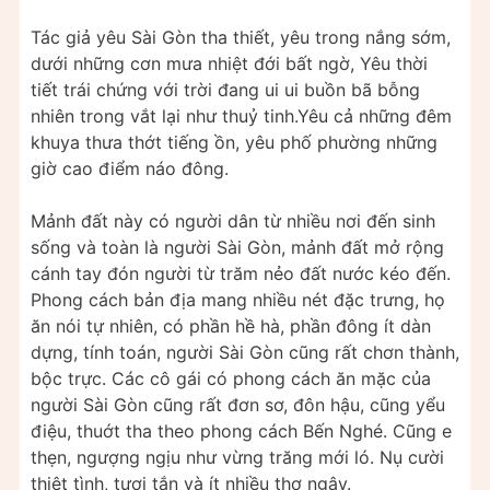
Tác giả yêu Sài Gòn tha thiết, yêu trong nắng sớm,
dưới những cơn mưa nhiệt đới bất ngờ, Yêu thời
tiết trái chứng với trời đang ui ui buồn bã bỗng
nhiên trong vắt lại như thuỷ tinh.Yêu cả những đêm
khuya thưa thớt tiếng ồn, yêu phố phường những
giờ cao điểm náo đông.
Mảnh đất này có người dân từ nhiều nơi đến sinh
sống và toàn là người Sài Gòn, mảnh đất mở rộng
cánh tay đón người từ trăm nẻo đất nước kéo đến.
Phong cách bản địa mang nhiều nét đặc trưng, họ
ăn nói tự nhiên, có phần hề hà, phần đông ít dàn
dựng, tính toán, người Sài Gòn cũng rất chơn thành,
bộc trực. Các cô gái có phong cách ăn mặc của
người Sài Gòn cũng rất đơn sơ, đôn hậu, cũng yểu
điệu, thuớt tha theo phong cách Bến Nghé. Cũng e
thẹn, ngượng ngịu như vừng trăng mới ló. Nụ cười
thiệt tình, tươi tắn và ít nhiều thơ ngây.