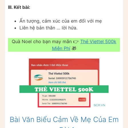
III. Kết bài:
Ấn tượng, cảm xúc của em đối với mẹ
Liên hệ bản thân … lời hứa.
Quà Noel cho bạn may mắn 👉
Thẻ Viettel 500k
Miễn Phí
🎁
Bài Văn Biểu Cảm Về Mẹ Của Em