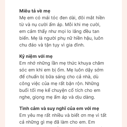
Miêu tả về mẹ
Mẹ em có mái tóc đen dài, đôi mắt hiền
từ và nụ cười ấm áp. Mỗi khi mẹ cười,
em cảm thấy như mọi lo lắng đều tan
biến. Mẹ là người phụ nữ hiền hậu, luôn
chu đáo và tận tụy vì gia đình.
Kỷ niệm với mẹ
Em nhớ những lần mẹ thức khuya chăm
sóc em khi em bị ốm. Mẹ luôn dậy sớm
để chuẩn bị bữa sáng cho cả nhà, dù
công việc của mẹ rất bận rộn. Những
buổi tối mẹ kể chuyện cổ tích cho em
nghe, giọng mẹ ấm áp và dịu dàng.
Tình cảm và suy nghĩ của em với mẹ
Em yêu mẹ rất nhiều và biết ơn mẹ vì tất
cả những gì mẹ đã làm cho em. Em