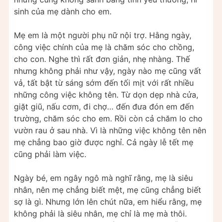
sinh của mẹ dành cho em.
Mẹ em là một người phụ nữ nội trợ. Hằng ngày,
công việc chính của mẹ là chăm sóc cho chồng,
cho con. Nghe thì rất đơn giản, nhẹ nhàng. Thế
nhưng không phải như vậy, ngày nào mẹ cũng vất
vả, tất bật từ sáng sớm đến tối mịt với rất nhiều
những công việc không tên. Từ dọn dẹp nhà cửa,
giặt giũ, nấu cơm, đi chợ… đến đưa đón em đến
trường, chăm sóc cho em. Rồi còn cả chăm lo cho
vườn rau ở sau nhà. Vì là những việc không tên nên
mẹ chẳng bao giờ được nghỉ. Cả ngày lễ tết mẹ
cũng phải làm việc.
Ngày bé, em ngây ngô mà nghĩ rằng, mẹ là siêu
nhân, nên mẹ chẳng biết mệt, mẹ cũng chẳng biết
sợ là gì. Nhưng lớn lên chút nữa, em hiểu rằng, mẹ
không phải là siêu nhân, mẹ chỉ là mẹ mà thôi.