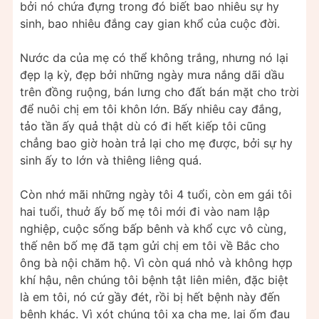
bởi nó chứa đựng trong đó biết bao nhiêu sự hy
sinh, bao nhiêu đắng cay gian khổ của cuộc đời.
Nước da của mẹ có thể không trắng, nhưng nó lại
đẹp lạ kỳ, đẹp bởi những ngày mưa nắng dãi dầu
trên đồng ruộng, bán lưng cho đất bán mặt cho trời
để nuôi chị em tôi khôn lớn. Bấy nhiêu cay đắng,
tảo tần ấy quả thật dù có đi hết kiếp tôi cũng
chẳng bao giờ hoàn trả lại cho mẹ được, bởi sự hy
sinh ấy to lớn và thiêng liêng quá.
Còn nhớ mãi những ngày tôi 4 tuổi, còn em gái tôi
hai tuổi, thuở ấy bố mẹ tôi mới đi vào nam lập
nghiệp, cuộc sống bấp bênh và khổ cực vô cùng,
thế nên bố mẹ đã tạm gửi chị em tôi về Bắc cho
ông bà nội chăm hộ. Vì còn quá nhỏ và không hợp
khí hậu, nên chúng tôi bệnh tật liên miên, đặc biệt
là em tôi, nó cứ gầy đét, rồi bị hết bệnh này đến
bệnh khác. Vì xót chúng tôi xa cha mẹ, lại ốm đau