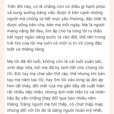
Trên đời này, có lẽ chẳng còn có điều gì hạnh phúc
và sung sướng bằng việc được ở bên cạnh những
người mà chúng ta hết mực yêu thương, đặc biệt là
được sống bên cha, bên mẹ mỗi ngày. Mẹ là người
mang nặng đẻ đau, ôm ấp cho ta từng lời ru điệu
hát ngọt ngào nâng bước ta vào đời, thế nên trong
trái tim của tôi mẹ luôn có một vị trí vô cùng đặc
biệt và thiêng liêng.
Mẹ tôi đã 40 tuổi, không còn là cái tuổi xuân sắc,
xinh đẹp nữa, bởi mẹ đã hy sinh hết cho chúng tôi
rồi. Đôi tay mẹ chai sần thô ráp, thế nhưng khi bàn
tay mẹ nắm tay tôi, hay ôm tôi vào lòng lại ấm áp
hơn tất thảy, đôi mắt của mẹ gần đây đã xuất hiện
rất nhiều nếp nhăn, nhưng ánh mắt hiền từ và nhân
hậu ấy vẫn chẳng thay đổi qua bao nhiêu năm
tháng. Dáng người mẹ hơi thấp, có chút mập mạp
nhưng đối với tôi đó là dáng người hoàn mỹ nhất,