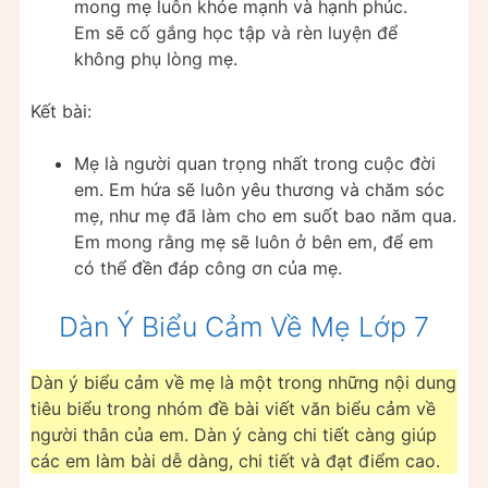
mong mẹ luôn khỏe mạnh và hạnh phúc.
Em sẽ cố gắng học tập và rèn luyện để
không phụ lòng mẹ.
Kết bài:
Mẹ là người quan trọng nhất trong cuộc đời
em. Em hứa sẽ luôn yêu thương và chăm sóc
mẹ, như mẹ đã làm cho em suốt bao năm qua.
Em mong rằng mẹ sẽ luôn ở bên em, để em
có thể đền đáp công ơn của mẹ.
Dàn Ý Biểu Cảm Về Mẹ Lớp 7
Dàn ý biểu cảm về mẹ là một trong những nội dung
tiêu biểu trong nhóm đề bài viết văn biểu cảm về
người thân của em. Dàn ý càng chi tiết càng giúp
các em làm bài dễ dàng, chi tiết và đạt điểm cao.