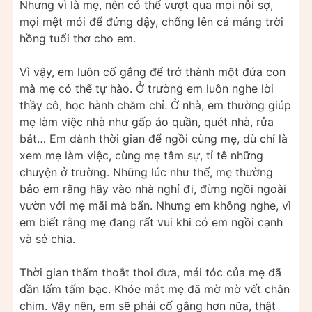
Nhưng vì là mẹ, nên có thể vượt qua mọi nỗi sợ,
mọi mệt mỏi để đứng dậy, chống lên cả mảng trời
hồng tuổi thơ cho em.
Vì vậy, em luôn cố gắng để trở thành một đứa con
mà mẹ có thể tự hào. Ở trường em luôn nghe lời
thầy cô, học hành chăm chỉ. Ở nhà, em thường giúp
mẹ làm việc nhà như gấp áo quần, quét nhà, rửa
bát… Em dành thời gian để ngồi cùng mẹ, dù chỉ là
xem mẹ làm việc, cùng mẹ tâm sự, tỉ tê những
chuyện ở trường. Những lúc như thế, mẹ thường
bảo em rằng hãy vào nhà nghỉ đi, đừng ngồi ngoài
vườn với mẹ mãi mà bẩn. Nhưng em không nghe, vì
em biết rằng mẹ đang rất vui khi có em ngồi cạnh
và sẻ chia.
Thời gian thấm thoắt thoi đưa, mái tóc của mẹ đã
dần lấm tấm bạc. Khóe mắt mẹ đã mờ mờ vết chân
chim. Vậy nên, em sẽ phải cố gắng hơn nữa, thật