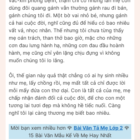
vắc-xin phòng bệnh, thậm chí có những lần mẹ còn
dùng đôi quang gánh vẫn thường gánh rau đi bán,
gánh chúng tôi đi. Một bờ vai nhỏ bé, nhưng gánh
cả hai cuộc đời, nghĩ cũng đủ để hiểu có bao nhiêu
vất vả, nhọc nhằn. Thế nhưng tôi chưa từng thấy
mẹ oán trách, than thở bao giờ, mặc cho những
cơn đau lưng hành hạ, những cơn đau đầu hoành
hành, mẹ cũng chỉ yên lặng chịu đựng vì không
muốn chúng tôi lo lắng.
Ôi, thế gian này quả thật chẳng có ai hy sinh nhiều
như mẹ, lấy chồng rồi, mẹ mất tất cả chỉ được lời
mỗi mấy đứa con thơ dại. Con là tất cả của mẹ, mẹ
chấp nhận đánh đổi cả cuộc đời, để cho con một
tương lai tươi đẹp mà không hề tiếc nuối. Càng
nghĩ tôi lại càng thương mẹ biết bao nhiêu.
Mời bạn xem nhiều hơn 🌹
Bài Văn Tả Mẹ Lớp 2
🌹
15 Bài Văn Mẫu Kể Về Mẹ Hay Nhất