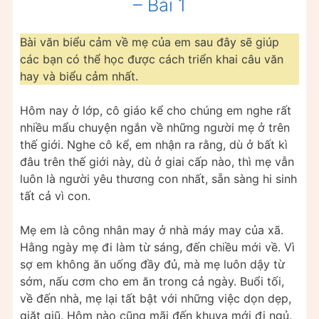
– Bài 1
Bài văn biểu cảm về mẹ của em sau đây sẽ giúp
các bạn có thể học được cách triển khai câu văn
hay và biểu cảm nhất.
Hôm nay ở lớp, cô giáo kể cho chúng em nghe rất
nhiều mẩu chuyện ngắn về những người mẹ ở trên
thế giới. Nghe cô kể, em nhận ra rằng, dù ở bất kì
đâu trên thế giới này, dù ở giai cấp nào, thì mẹ vẫn
luôn là người yêu thương con nhất, sẵn sàng hi sinh
tất cả vì con.
Mẹ em là công nhân may ở nhà máy may của xã.
Hằng ngày mẹ đi làm từ sáng, đến chiều mới về. Vì
sợ em không ăn uống đầy đủ, mà mẹ luôn dậy từ
sớm, nấu cơm cho em ăn trong cả ngày. Buổi tối,
về đến nhà, mẹ lại tất bật với những việc dọn dẹp,
giặt giũ. Hôm nào cũng mãi đến khuya mới đi ngủ.