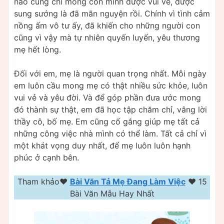
nào cũng chỉ mong con mình được vui vẻ, được
sung sướng là đã mãn nguyện rồi. Chính vì tình cảm
nồng ấm vô tư ấy, đã khiến cho những người con
cũng vì vậy mà tự nhiên quyến luyến, yêu thương
mẹ hết lòng.
Đối với em, mẹ là người quan trọng nhất. Mỗi ngày
em luôn cầu mong mẹ có thật nhiều sức khỏe, luôn
vui vẻ và yêu đời. Và để góp phần đưa ước mong
đó thành sự thật, em đã học tập chăm chỉ, vâng lời
thầy cô, bố mẹ. Em cũng cố gắng giúp mẹ tất cả
những công việc nhà mình có thể làm. Tất cả chỉ vì
một khát vọng duy nhất, để mẹ luôn luôn hạnh
phúc ở cạnh bên.
Tham khảo❤️️
Bài Văn Tả Mẹ Đang Làm Việc
❤️️ 15
Bài Văn Mẫu Hay Nhất