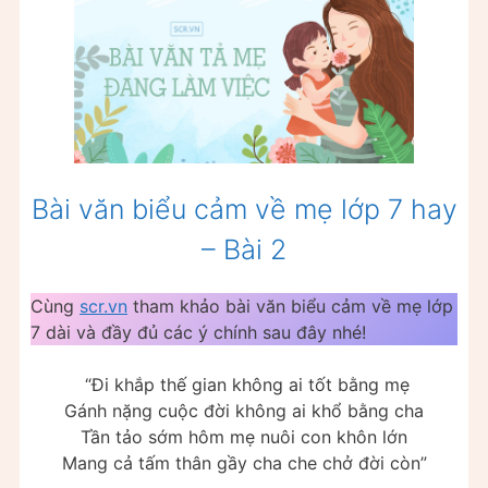
Bài văn biểu cảm về mẹ lớp 7 hay
– Bài 2
Cùng
scr.vn
tham khảo bài văn biểu cảm về mẹ lớp
7 dài và đầy đủ các ý chính sau đây nhé!
“Đi khắp thế gian không ai tốt bằng mẹ
Gánh nặng cuộc đời không ai khổ bằng cha
Tần tảo sớm hôm mẹ nuôi con khôn lớn
Mang cả tấm thân gầy cha che chở đời còn”