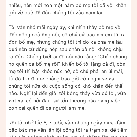
nhiều, nên mới hơn một năm bố mẹ tôi đã vội khăn
gói về quê để đón chúng tôi vào nam lại.
Tôi vẫn nhớ mãi ngày ấy, khi nhìn thấy bố mẹ về
đến cổng nhà ông nội, cô chú cứ bảo chị em tôi ra
đón bố mẹ, nhưng chúng tôi thì do xa cha mẹ lâu
quá nên cứ đứng nép sau chân bà nội không chịu
ra đón. Chẳng biết ai đã nói câu rằng: “Chắc chúng
nó quên cả bố mẹ rồi”, khiến bố tôi lặng cả đi, còn
mẹ tôi thì bật khóc nức nở, cô chú phải an ủi mãi,
từ đó trở đi mẹ chẳng bao giờ còn nghĩ sẽ xa
chúng tôi nữa dù cuộc sống có khó khăn đến thế
nào. Nghĩ lại đến giờ, tôi bỗng thấy vừa có lỗi, vừa
xót xa, có nỗi đau, sự tổn thương nào bằng việc
con cái quên đi cả người làm mẹ.
Rồi tôi nhớ lúc 6, 7 tuổi, vào những ngày mưa dầm,
bão bấc mẹ vẫn lặn lội cõng tôi ra trạm xá, để tiêm