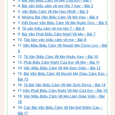
Bài Văn Biểu Cảm Về Mẹ Của Em – Bài 1
Bài văn biểu cảm về mẹ lớp 7 hay – Bài 2
Văn Biểu Cảm Về Mẹ Hay Nhất – Bài 3
Những Bài Văn Biểu Cảm Về Mẹ Hay – Bài 4
Viết Đoạn Văn Biểu Cảm Về Mẹ Ngắn Gọn – Bài 5
Tả văn biểu cảm về mẹ lớp 7 – Bài 6
Bài Văn Phát Biểu Cảm Nghĩ Về Mẹ – Bài 7
Tập làm văn biểu cảm về mẹ – Bài 8
Văn Mẫu Biểu Cảm Về Người Mẹ Chọn Lọc – Bài
9
Tả Văn Biểu Cảm Về Mẹ Ngắn Hay – Bài 10
Phát Biểu Cảm Nghĩ Của Em Về Mẹ – Bài 11
Văn Mẫu Biểu Cảm Về Mẹ Đơn Giản – Bài 12
Bài Văn Biểu Cảm Về Người Mẹ Giàu Cảm Xúc –
Bài 13
Tả Bài Văn Biểu Cảm Về Mẹ Sinh Động – Bài 14
Hãy Phát Biểu Cảm Nghĩ Về Mẹ Của Em – Bài 15
Văn Mẫu Biểu Cảm Về Mẹ Làm Giáo Viên – Bài
16
Các Bài Văn Biểu Cảm Về Mẹ Đạt Điểm Cao –
Bài 17