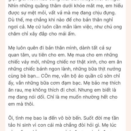
Nhìn những quầng thâm dưới khóe mắt mẹ, em hiểu
được sự mệt mỏi, vất vả mà mẹ đang chịu đựng.
Dù thế, mẹ chẳng khi nào để cho bản thân nghỉ
ngơi cả. Mẹ cứ luôn cần mẫn làm việc, như chú ong
chăm chỉ xây đắp cho mái ấm.
Mẹ luôn quên đi bản thân mình, dành tất cả sự
quan tâm, ưu tiên cho em. Mẹ mua cho em những
chiếc váy mới, những chiếc nơ thật xinh, cho em ăn
những chiếc bánh ngon lành, những bữa thịt nướng
cùng bè bạn… CÒn mẹ, vẫn bộ áo quần cũ sờn chỉ
ấy, vẫn những bữa cơm đạm bạc. Mẹ bảo mẹ thích
ăn rau, mẹ không thích đi chơi. Nhưng em biết là
mẹ đang nói dối. Chỉ là mẹ muốn nhường hết cho
em mà thôi.
Ôi, tình mẹ bao la đến vô bờ bến. Suốt đời mẹ tần
tảo hi sinh vì con cái mà chẳng đòi hỏi gì. Mẹ lúc