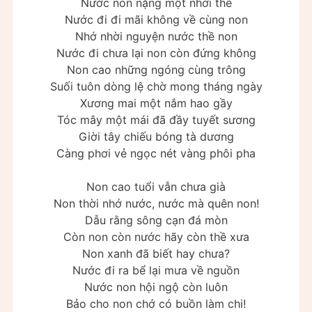
Nước non nặng một nhời thề
Nước đi đi mãi không về cùng non
Nhớ nhời nguyện nước thề non
Nước đi chưa lại non còn đứng không
Non cao những ngóng cùng trông
Suối tuôn dòng lệ chờ mong tháng ngày
Xương mai một nắm hao gầy
Tóc mây một mái đã đầy tuyết sương
Giời tây chiếu bóng tà dương
Càng phơi vẻ ngọc nét vàng phôi pha
Non cao tuổi vẫn chưa già
Non thời nhớ nước, nước mà quên non!
Dẫu rằng sông cạn đá mòn
Còn non còn nước hãy còn thề xưa
Non xanh đã biết hay chưa?
Nước đi ra bể lại mưa về nguồn
Nước non hội ngộ còn luôn
Bảo cho non chớ có buồn làm chi!