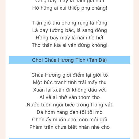
Vàng bay mấy lá năm già nửa
Hờ hững ai xui thiếp phụ chàng!
Trận gió thu phong rụng lá hồng
Lá bay tường bắc, lá sang đông
Hồng bay mấy lá năm hồ hết
Thơ thẩn kìa ai vẫn đứng không!
Chơi Chùa Hương Tích (Tản Đà)
Chùa Hương giời điểm lại giời tô
Một bức tranh tình trải mấy thu
Xuân lại xuân đi không dấu vết
Ai về ai nhớ vẫn thơm tho
Nước tuôn ngòi biếc trong trong vắt
Đá hỏm hang đen tối tối mò
Chốn ấy muốn chơi còn mỏi gối
Phàm trần chưa biết nhắn nhe cho