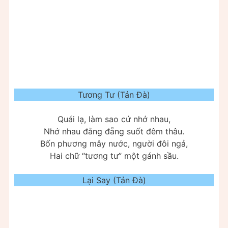
Tương Tư (Tản Đà)
Quái lạ, làm sao cứ nhớ nhau,
Nhớ nhau đằng đẵng suốt đêm thâu.
Bốn phương mây nước, người đôi ngả,
Hai chữ “tương tư” một gánh sầu.
Lại Say (Tản Đà)