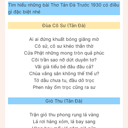
Tìm hiểu những bài Thơ Tản Đà Trước 1930 có điều
gì đặc biệt nhé
Đùa Cô Sư (Tản Đà)
Ai ai đứng khuất bóng giăng mờ
Cô sử, cô sư khéo thẫn thờ
Cửa Phật những mong tròn quả phúc
Cõi trần sao nỡ dứt duyên tơ?
Vãi già tiểu bé đâu đâu cả?
Chùa vắng sân không thế thế ư?
Tớ dẫu chưa tu, đầu dở trọc
Phen này ốm trọc cũng ra sư
Gió Thu (Tản Đà)
Trận gió thu phong rụng lá vàng
Lá rơi hàng xóm, lá bay sang