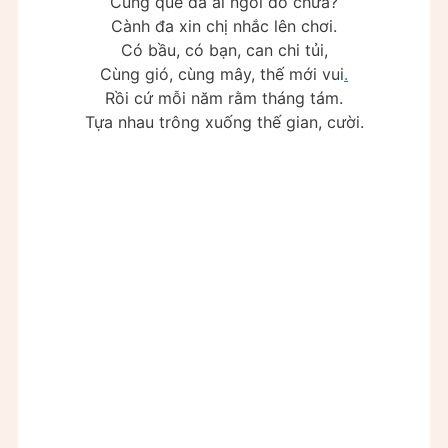
Cung quế đã ai ngồi đó chửa?
Cành đa xin chị nhắc lên chơi.
Có bầu, có bạn, can chi tủi,
Cùng gió, cùng mây, thế mới vui
.
Rồi cứ mỗi năm rằm tháng tám.
Tựa nhau trông xuống thế gian, cười.