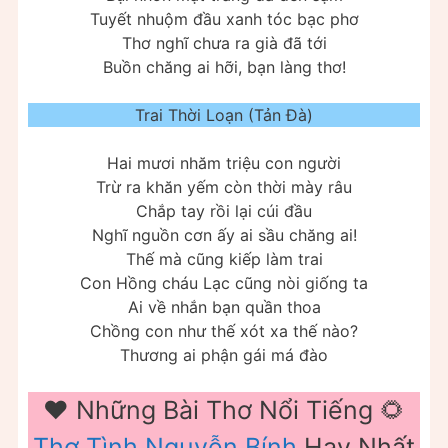
Tuyết nhuộm đầu xanh tóc bạc phơ
Thơ nghĩ chưa ra già đã tới
Buồn chăng ai hỡi, bạn làng thơ!
Trai Thời Loạn (Tản Đà)
Hai mươi nhăm triệu con người
Trừ ra khăn yếm còn thời mày râu
Chắp tay rồi lại cúi đầu
Nghĩ nguồn cơn ấy ai sầu chăng ai!
Thế mà cũng kiếp làm trai
Con Hồng cháu Lạc cũng nòi giống ta
Ai về nhắn bạn quần thoa
Chồng con như thế xót xa thế nào?
Thương ai phận gái má đào
❤️ Những Bài Thơ Nổi Tiếng 🌻
Thơ Tình Nguyễn Bính
Hay Nhất