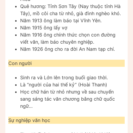
Quê hương: Tỉnh Sơn Tây (Nay thuộc tỉnh Hà
Tây), mồ côi cha từ nhỏ, già đình nghèo khó.
Năm 1913 ông làm báo tại Vĩnh Yên.
Năm 1915 ông lấy vợ
Năm 1916 ông chính thức chọn con đường
viết văn, làm báo chuyên nghiệp.
Năm 1926 ông cho ra đời An Nam tạp chí.
Con người
Sinh ra và Lớn lên trong buổi giao thời.
Là “người của hai thế kỷ” (Hoài Thanh)
Học chữ hán từ nhỏ nhưng về sau chuyển
sang sáng tác văn chương bằng chữ quốc
ngữ…
Sự nghiệp văn học