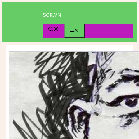
Chuyển
đến
SCR.VN
nội
dung
Menu