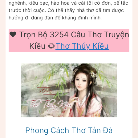
nghênh, kiêu bạc, hào hoa và cái tôi cô đơn, bế tắc
trước thời cuộc. Có thể thấy nhà thơ đã tìm được
hướng đi đúng đắn để khẳng định mình.
❤️ Trọn Bộ 3254 Câu Thơ Truyện
Kiều 🌻
Thơ Thúy Kiều
Phong Cách Thơ Tản Đà