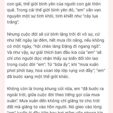
con gái, thế giới bình yên của người con gái thôn
quê. Trong cái thế giới bình yên đó, “em” vẫn vẹn
nguyên một sự tinh khôi, tinh khiết như “cây lụa
trắng”.
Nhưng cuộc đời sẽ cứ bình lặng trôi đi vô sự, cứ
như hết ngày lại đêm, hết mưa rồi nắng, nếu không
có một ngày, “hội chèo làng Đặng đi ngang ngõ”.
Và như vậy, sự giải thích ban đầu kia của “em” ‘sẽ
chỉ cho người đọc nhận thấy sự biến đổi lớn lao
trong cuộc đời “em”. Từ “bữa ấy”, khi “mưa xuân
phơi phới bay, hoa xoan lớp lớp rụng vơi đầy”, “em”
đã bước sang một thế giới khác.
Không còn là trong khung cửi nữa, em “đã bước ra
ngoài trời, giữa cuộc đời theo tiếng gọi của mưa
xuân”. Mưa xuân đến không chỉ giăng tơ cho trời
đất mà giăng tơ vào hồn người. Nó gieo vào lòng
“em” luyến ái đầu tiên hay hạt mầm vốn phong kín