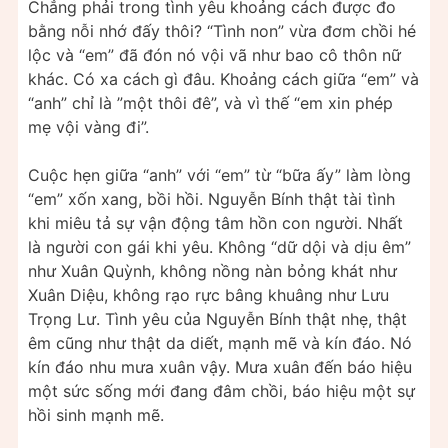
Chẳng phải trong tình yêu khoảng cách được đo
bằng nỗi nhớ đấy thôi? “Tình non” vừa đơm chồi hé
lộc và “em” đã đón nó vội vã như bao cô thôn nữ
khác. Có xa cách gì đâu. Khoảng cách giữa “em” và
“anh” chỉ là ”một thôi đê”, và vì thế “em xin phép
mẹ vội vàng đi”.
Cuộc hẹn giữa “anh” với “em” từ “bữa ấy” làm lòng
“em” xốn xang, bồi hồi. Nguyễn Bính thật tài tình
khi miêu tả sự vận động tâm hồn con người. Nhất
là người con gái khi yêu. Không “dữ dội và dịu êm”
như Xuân Quỳnh, không nồng nàn bỏng khát như
Xuân Diệu, không rạo rực bâng khuâng như Lưu
Trọng Lư. Tình yêu của Nguyễn Bính thật nhẹ, thật
êm cũng như thật da diết, mạnh mẽ và kín đáo. Nó
kín đáo nhu mưa xuân vậy. Mưa xuân đến báo hiệu
một sức sống mới đang đâm chồi, báo hiệu một sự
hồi sinh mạnh mẽ.