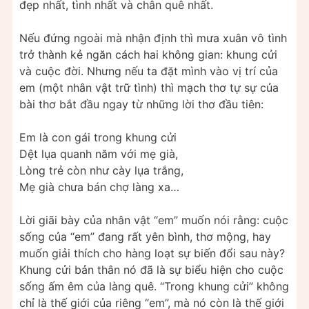
đẹp nhất, tình nhất và chân quê nhất.
Nếu đứng ngoài mà nhận định thì mưa xuân vô tình
trở thành kẻ ngăn cách hai không gian: khung cửi
và cuộc đời. Nhưng nếu ta đặt mình vào vị trí của
em (một nhân vật trữ tình) thì mạch thơ tự sự của
bài thơ bắt đầu ngay từ những lời thơ đầu tiên:
Em là con gái trong khung cửi
Dệt lụa quanh năm với mẹ già,
Lòng trẻ còn như cày lụa trắng,
Mẹ già chưa bán chợ làng xa…
Lời giãi bày của nhân vật “em” muốn nói rằng: cuộc
sống của “em” đang rất yên bình, thơ mộng, hay
muốn giải thích cho hàng loạt sự biến đổi sau này?
Khung cửi bản thân nó đã là sự biểu hiện cho cuộc
sống ấm êm của làng quê. “Trong khung cửi” không
chỉ là thế giới của riêng “em”, mà nó còn là thế giới