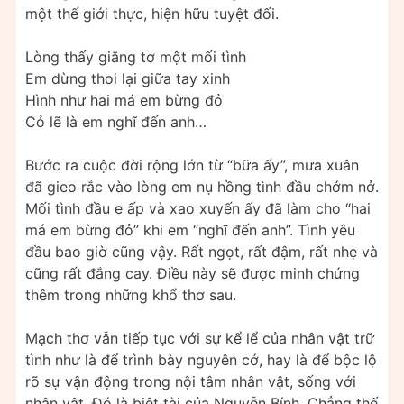
một thế giới thực, hiện hữu tuyệt đối.
Lòng thấy giăng tơ một mối tình
Em dừng thoi lại giữa tay xinh
Hình như hai má em bừng đỏ
Cỏ lẽ là em nghĩ đến anh…
Bước ra cuộc đời rộng lớn từ “bữa ấy”, mưa xuân
đã gieo rắc vào lòng em nụ hồng tình đầu chớm nở.
Mối tình đầu e ấp và xao xuyến ấy đã làm cho “hai
má em bừng đỏ” khi em “nghĩ đến anh”. Tình yêu
đầu bao giờ cũng vậy. Rất ngọt, rất đậm, rất nhẹ và
cũng rất đắng cay. Điều này sẽ được minh chứng
thêm trong những khổ thơ sau.
Mạch thơ vẫn tiếp tục với sự kể lể của nhân vật trữ
tình như là để trình bày nguyên cớ, hay là để bộc lộ
rõ sự vận động trong nội tâm nhân vật, sống với
nhân vật. Đó là biệt tài của Nguyễn Bính. Chẳng thế