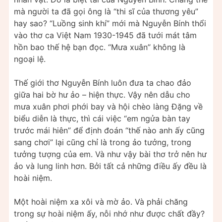
mà người ta đã gọi ông là “thi sĩ của thương yêu”
hay sao? “Luồng sinh khí” mới mà Nguyễn Bính thổi
vào thơ ca Việt Nam 1930-1945 đã tưới mát tâm
hồn bao thế hệ bạn đọc. “Mưa xuân” không là
ngoại lệ.
Thế giới thơ Nguyễn Bính luôn đưa ta chao đảo
giữa hai bờ hư ảo – hiện thực. Vậy nên dẫu cho
mưa xuân phơi phới bay và hội chèo làng Đặng về
biểu diễn là thực, thì cái việc “em ngửa bàn tay
trước mái hiên” để định đoán “thế nào anh ấy cũng
sang chơi” lại cũng chỉ là trong ảo tưởng, trong
tưởng tượng của em. Và như vậy bài thơ trở nên hư
ảo và lung linh hơn. Bởi tất cả những điều ấy đều là
hoài niệm.
Một hoài niệm xa xôi và mờ ảo. Và phải chăng
trong sự hoài niệm ấy, nỗi nhớ như được chất đầy?