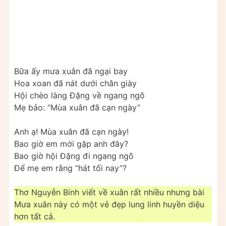
Bữa ấy mưa xuân đã ngại bay
Hoa xoan đã nát dưới chân giày
Hội chèo làng Ðặng về ngang ngõ
Mẹ bảo: “Mùa xuân đã cạn ngày”
Anh ạ! Mùa xuân đã cạn ngày!
Bao giờ em mới gặp anh đây?
Bao giờ hội Ðặng đi ngang ngõ
Ðể mẹ em rằng “hát tối nay”?
Thơ Nguyễn Bính viết về xuân rất nhiều nhưng bài
Mưa xuân này có một vẻ đẹp lung linh huyền diệu
hơn tất cả.