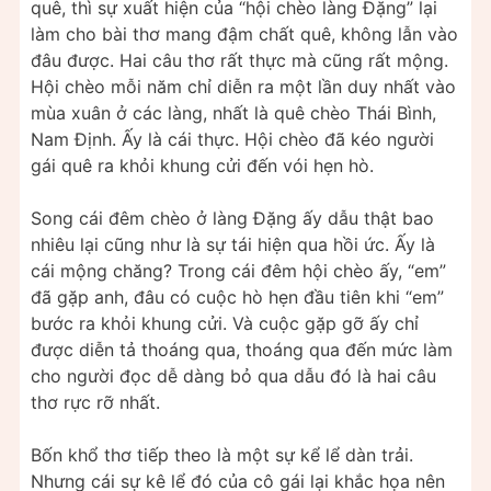
quê, thì sự xuất hiện của “hội chèo làng Đặng” lại
làm cho bài thơ mang đậm chất quê, không lẫn vào
đâu được. Hai câu thơ rất thực mà cũng rất mộng.
Hội chèo mỗi năm chỉ diễn ra một lần duy nhất vào
mùa xuân ở các làng, nhất là quê chèo Thái Bình,
Nam Định. Ấy là cái thực. Hội chèo đã kéo người
gái quê ra khỏi khung cửi đến vói hẹn hò.
Song cái đêm chèo ở làng Đặng ấy dẫu thật bao
nhiêu lại cũng như là sự tái hiện qua hồi ức. Ấy là
cái mộng chăng? Trong cái đêm hội chèo ấy, “em”
đã gặp anh, đâu có cuộc hò hẹn đầu tiên khi “em”
bước ra khỏi khung cửi. Và cuộc gặp gỡ ấy chỉ
được diễn tả thoáng qua, thoáng qua đến mức làm
cho người đọc dễ dàng bỏ qua dẫu đó là hai câu
thơ rực rỡ nhất.
Bốn khổ thơ tiếp theo là một sự kể lể dàn trải.
Nhưng cái sự kê lể đó của cô gái lại khắc họa nên