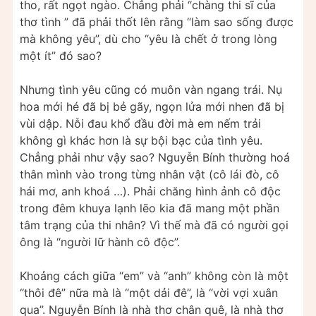
tho, rất ngọt ngào. Chẳng phải “chàng thi sĩ của
thơ tình ” đã phải thốt lên rằng “làm sao sống được
mà không yêu”, dù cho “yêu là chết ở trong lòng
một ít” đó sao?
Nhưng tình yêu cũng có muôn vàn ngang trái. Nụ
hoa mới hé đã bị bẻ gãy, ngọn lửa mới nhen đã bị
vùi dập. Nỗi đau khổ đầu đời mà em nếm trải
không gì khác hơn là sự bội bạc của tình yêu.
Chẳng phải như vậy sao? Nguyễn Bính thường hoá
thân mình vào trong từng nhân vật (cô lái đò, cô
hái mơ, anh khoá …). Phải chăng hình ảnh cô độc
trong đêm khuya lạnh lẽo kia đã mang một phần
tâm trạng của thi nhân? Vì thế mà đã có người gọi
ông là “người lữ hành cô độc”.
Khoảng cách giữa “em” và “anh” không còn là một
“thôi đê” nữa mà là “một dải đê”, là “vời vợi xuân
qua”. Nguyễn Bính là nhà thơ chân quê, là nhà thơ