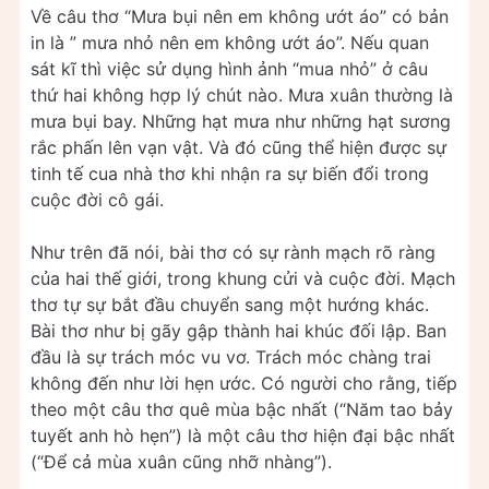
Về câu thơ “Mưa bụi nên em không ướt áo” có bản
in là ” mưa nhỏ nên em không ướt áo”. Nếu quan
sát kĩ thì việc sử dụng hình ảnh “mua nhỏ” ở câu
thứ hai không hợp lý chút nào. Mưa xuân thường là
mưa bụi bay. Những hạt mưa như những hạt sương
rắc phấn lên vạn vật. Và đó cũng thể hiện được sự
tinh tế cua nhà thơ khi nhận ra sự biến đổi trong
cuộc đời cô gái.
Như trên đã nói, bài thơ có sự rành mạch rõ ràng
của hai thế giới, trong khung cửi và cuộc đời. Mạch
thơ tự sự bắt đầu chuyển sang một hướng khác.
Bài thơ như bị gãy gập thành hai khúc đối lập. Ban
đầu là sự trách móc vu vơ. Trách móc chàng trai
không đến như lời hẹn ước. Có người cho rằng, tiếp
theo một câu thơ quê mùa bậc nhất (“Năm tao bảy
tuyết anh hò hẹn”) là một câu thơ hiện đại bậc nhất
(“Để cả mùa xuân cũng nhỡ nhàng”).