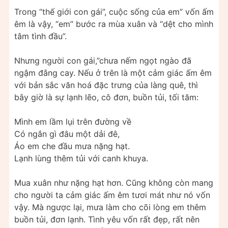
Trong “thế giới con gái”, cuộc sống của em” vốn ấm
êm là vậy, “em” bước ra mùa xuân và “dệt cho mình
tâm tình đầu”.
Nhưng người con gái,”chưa nếm ngọt ngào đã
ngậm đắng cay. Nếu ở trên là một cảm giác ấm êm
với bản sắc văn hoá đặc trưng của làng quê, thì
bây giờ là sự lạnh lẽo, cô đơn, buồn tủi, tối tăm:
Mình em lầm lụi trên đường về
Có ngắn gì đâu một dải đê,
Áo em che đầu mưa nặng hạt.
Lạnh lùng thêm tủi với canh khuya.
Mua xuân như nặng hạt hơn. Cũng không còn mang
cho người ta cảm giác ấm êm tươi mát như nó vốn
vậy. Mà ngược lại, mưa làm cho cõi lòng em thêm
buồn tủi, đơn lạnh. Tình yêu vốn rất đẹp, rất nên