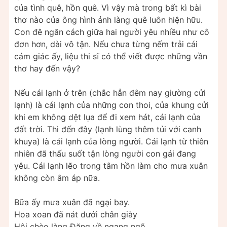
của tình quê, hồn quê. Vì vậy mà trong bất kì bài
thơ nào của ông hình ảnh làng quê luôn hiện hữu.
Con đê ngăn cách giữa hai người yêu nhiều như cô
đơn hơn, dài vô tận. Nếu chưa từng nếm trải cái
cảm giác ấy, liệu thi sĩ có thể viết được những vần
thơ hay đến vậy?
Nếu cái lạnh ở trên (chắc hẳn đêm nay giường cửi
lạnh) là cái lạnh của những con thoi, của khung cửi
khi em không dệt lụa để đi xem hát, cái lạnh của
đất trời. Thì đến đây (lạnh lùng thêm tủi với canh
khuya) là cái lạnh của lòng người. Cái lạnh từ thiên
nhiên đã thấu suốt tận lòng người con gái đang
yêu. Cái lạnh lẽo trong tâm hồn làm cho mưa xuân
không còn âm áp nữa.
Bữa ấy mưa xuân đã ngại bay.
Hoa xoan đã nát dưới chân giày
Hội chèo làng Đặng về ngang ngõ,