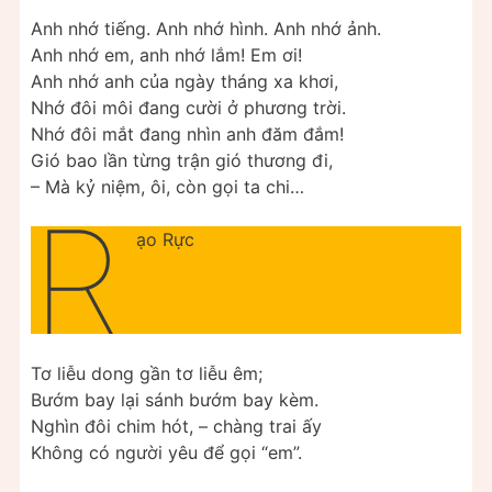
Anh nhớ tiếng. Anh nhớ hình. Anh nhớ ảnh.
Anh nhớ em, anh nhớ lắm! Em ơi!
Anh nhớ anh của ngày tháng xa khơi,
Nhớ đôi môi đang cười ở phương trời.
Nhớ đôi mắt đang nhìn anh đăm đắm!
Gió bao lần từng trận gió thương đi,
– Mà kỷ niệm, ôi, còn gọi ta chi…
R
ạo Rực
Tơ liễu dong gần tơ liễu êm;
Bướm bay lại sánh bướm bay kèm.
Nghìn đôi chim hót, – chàng trai ấy
Không có người yêu để gọi “em”.