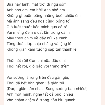
Bữa nay lạnh, mặt trời đi ngủ sớm;
Anh nhớ em, em hỡi! Anh nhớ em.
Không gì buồn bằng những buổi chiều êm.
Mà ánh sáng đều hoà cùng bóng tối.
Gió lướt thướt kéo mình qua cỏ rối;
Vài miếng đêm u uất lẩn trong cành;
Mây theo chim về dãy núi xa xanh
Từng đoàn lớp nhịp nhàng và lặng lẽ
Không gian xám tưởng sắp tan thành lệ.
Thôi hết rồi! Còn chi nữa đâu em!
Thôi hết rồi, gió gác với trăng thềm.
Với sương lá rụng trên đầu gần gũi,
Thôi đã hết hờn ghen và giận tủi.
(Được giận hờn nhau! Sung sướng bao nhiêu!)
Anh một mình, nghe tất cả buổi chiều
Vào chậm chậm ở trong hồn hiu quạnh.