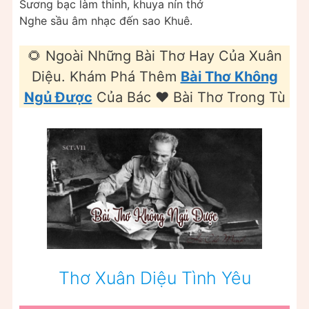
Sương bạc làm thinh, khuya nín thở
Nghe sầu âm nhạc đến sao Khuê.
🌻 Ngoài Những Bài Thơ Hay Của Xuân
Diệu. Khám Phá Thêm
Bài Thơ Không
Ngủ Được
Của Bác ❤️ Bài Thơ Trong Tù
Thơ Xuân Diệu Tình Yêu