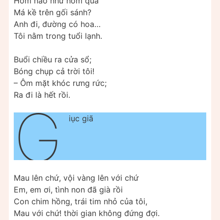
Hôm nào như hôm qua
Má kề trên gối sánh?
Anh đi, đường có hoa…
Tôi nằm trong tuổi lạnh.
Buổi chiều ra cửa sổ;
Bóng chụp cả trời tôi!
– Ôm mặt khóc rưng rức;
Ra đi là hết rồi.
G
iục giã
Mau lên chứ, vội vàng lên với chứ
Em, em ơi, tình non đã già rồi
Con chim hồng, trái tim nhỏ của tôi,
Mau với chứ! thời gian không đứng đợi.