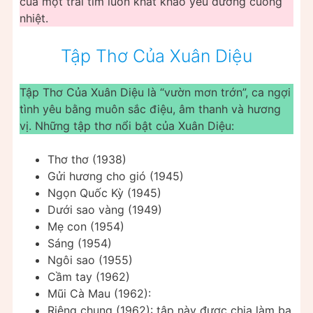
của một trái tim luôn khát khao yêu đương cuồng
nhiệt.
Tập Thơ Của Xuân Diệu
Tập Thơ Của Xuân Diệu là “vườn mơn trớn”, ca ngợi
tình yêu bằng muôn sắc điệu, âm thanh và hương
vị. Những tập thơ nổi bật của Xuân Diệu:
Thơ thơ (1938)
Gửi hương cho gió (1945)
Ngọn Quốc Kỳ (1945)
Dưới sao vàng (1949)
Mẹ con (1954)
Sáng (1954)
Ngôi sao (1955)
Cầm tay (1962)
Mũi Cà Mau (1962):
Riêng chung (1962): tập này được chia làm ba