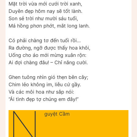
Mặt trời vừa mới cưới trời xanh,
Duyên đẹp hôm nay sẽ tốt lành.
Son sẻ trời như mười sáu tuổi,
Má hồng phơn phớt, mắt long lanh.
Có phải chàng tơ đến tuổi rồi…
Ra đường, ngỡ được thấy hoa khôi,
Uống cho áo mới mừng xuân rộn:
Ai đợi chàng đâu! – Chỉ nắng cười.
Ghen tuông nhìn gió thẹn bên cây;
Chim lẻo không im, liễu cứ gầy.
Và các môi hoa như sắp nói:
“Ái tình đẹp tợ chúng em đây!”
N
guyệt Cầm