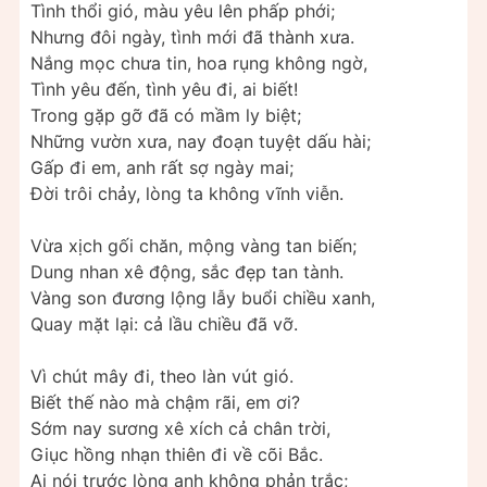
Tình thổi gió, màu yêu lên phấp phới;
Nhưng đôi ngày, tình mới đã thành xưa.
Nắng mọc chưa tin, hoa rụng không ngờ,
Tình yêu đến, tình yêu đi, ai biết!
Trong gặp gỡ đã có mầm ly biệt;
Những vườn xưa, nay đoạn tuyệt dấu hài;
Gấp đi em, anh rất sợ ngày mai;
Đời trôi chảy, lòng ta không vĩnh viễn.
Vừa xịch gối chăn, mộng vàng tan biến;
Dung nhan xê động, sắc đẹp tan tành.
Vàng son đương lộng lẫy buổi chiều xanh,
Quay mặt lại: cả lầu chiều đã vỡ.
Vì chút mây đi, theo làn vút gió.
Biết thế nào mà chậm rãi, em ơi?
Sớm nay sương xê xích cả chân trời,
Giục hồng nhạn thiên đi về cõi Bắc.
Ai nói trước lòng anh không phản trắc;