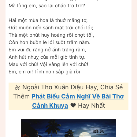
Mà lòng em, sao lại chắc trơ trơ?
Hái một mùa hoa lá thuở măng tơ,
Đốt muôn nến sánh mặt trời chói lói;
Thà một phút huy hoàng rồi chợt tối,
Còn hơn buồn le lói suốt trăm năm.
Em vui đi, răng nở ánh trăng rằm,
Anh hút nhuỵ của mỗi giờ tình tự.
Mau với chứ! Vội vàng lên với chứ!
Em, em ơi! Tình non sắp già rồi
🌼 Ngoài Thơ Xuân Diệu Hay, Chia Sẻ
Thêm
Phát Biểu Cảm Nghĩ Về Bài Thơ
Cảnh Khuya
❤️ Hay Nhất