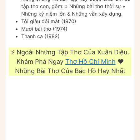
tập thơ con, gồm: » Những bài thơ thời sự »
Những kỷ niệm lớn & Những vần xây dựng.
Tôi giàu đôi mắt (1970)
Mười bài thơ (1974)
Thanh ca (1982)
⚡ Ngoài Những Tập Thơ Của Xuân Diệu.
Khám Phá Ngay
Thơ Hồ Chí Minh
❤️
Những Bài Thơ Của Bác Hồ Hay Nhất