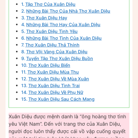
Tập Thơ Của Xuân Diệu
Những Bài Thơ Của Nhà Thơ Xuân Diệu
Thơ Xuân Diệu Hay
Những Bài Thơ Hay Của Xuân Diệu
Thơ Xuân Diệu Tình Yêu
Những Bài Thơ Tình Của Xuân Diệu
Thơ Xuân Diệu Thả Thính
Thơ Vội Vàng Của Xuân Diệu
Tuyển Tập Thơ Xuân Diệu Buồn
Thơ Xuân Diệu Biển
Thơ Xuân Diệu Mùa Thu
Thơ Xuân Diệu Về Mùa Xuân
Thơ Xuân Diệu Tình Trai
Thơ Xuân Diệu Về Phụ Nữ
Thơ Xuân Diệu Sau Cách Mạng
Xuân Diệu được mệnh danh là “ông hoàng thơ tình
yêu Việt Nam”. Đến với trang thơ của Xuân Diệu,
người đọc luôn thấy được cái vồ vập cuống quyết