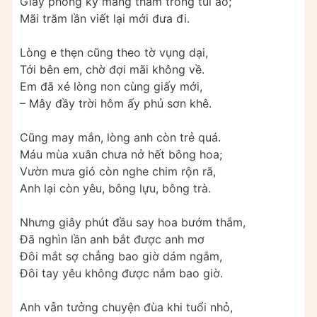
Giấy phong kỹ mang thầm trong túi áo;
Mãi trăm lần viết lại mới đưa đi.
Lòng e thẹn cũng theo tờ vụng dại,
Tới bên em, chờ đợi mãi không về.
Em đã xé lòng non cùng giấy mới,
– Mây đầy trời hôm ấy phủ sơn khê.
Cũng may mắn, lòng anh còn trẻ quá.
Máu mùa xuân chưa nở hết bông hoa;
Vườn mưa gió còn nghe chim rộn rã,
Anh lại còn yêu, bông lựu, bông trà.
Nhưng giây phút đầu say hoa bướm thắm,
Đã nghìn lần anh bắt được anh mơ
Đôi mắt sợ chẳng bao giờ dám ngắm,
Đôi tay yêu không được nắm bao giờ.
Anh vẫn tưởng chuyện đùa khi tuổi nhỏ,