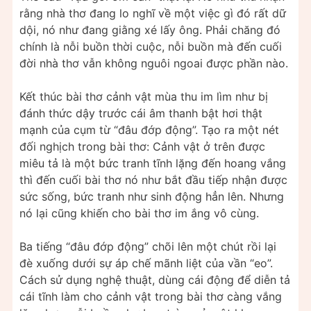
rằng nhà thơ đang lo nghĩ về một việc gì đó rất dữ
dội, nó như đang giằng xé lấy ông. Phải chăng đó
chính là nỗi buồn thời cuộc, nỗi buồn mà đến cuối
đời nhà thơ vẫn không nguôi ngoai được phần nào.
Kết thúc bài thơ cảnh vật mùa thu im lìm như bị
đánh thức dậy trước cái âm thanh bật hơi thật
mạnh của cụm từ “đâu đớp động”. Tạo ra một nét
đối nghịch trong bài thơ: Cảnh vật ở trên được
miêu tả là một bức tranh tĩnh lặng đến hoang vắng
thì đến cuối bài thơ nó như bắt đầu tiếp nhận được
sức sống, bức tranh như sinh động hẳn lên. Nhưng
nó lại cũng khiến cho bài thơ im ắng vô cùng.
Ba tiếng “đâu đớp động” chõi lên một chút rồi lại
đè xuống dưới sự áp chế mãnh liệt của vần “eo”.
Cách sử dụng nghệ thuật, dùng cái động để diễn tả
cái tĩnh làm cho cảnh vật trong bài thơ càng vắng