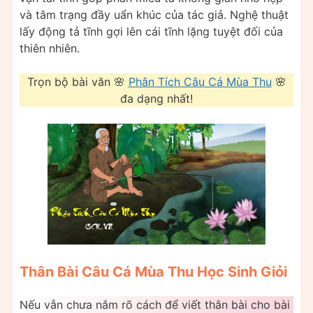
và tâm trạng đầy uẩn khúc của tác giả. Nghệ thuật
lấy động tả tĩnh gợi lên cái tĩnh lặng tuyệt đối của
thiên nhiên.
Trọn bộ bài văn 🌸
Phân Tích Câu Cá Mùa Thu
🌸
đa dạng nhất!
Thân Bài Câu Cá Mùa Thu Học Sinh Giỏi
Nếu vẫn chưa nắm rõ cách để viết thân bài cho bài