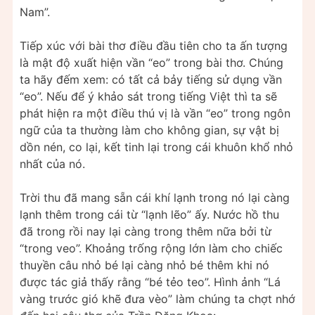
Nam”.
Tiếp xúc với bài thơ điều đầu tiên cho ta ấn tượng
là mật độ xuất hiện vần “eo” trong bài thơ. Chúng
ta hãy đếm xem: có tất cả bảy tiếng sử dụng vần
“eo”. Nếu để ý khảo sát trong tiếng Việt thì ta sẽ
phát hiện ra một điều thú vị là vần “eo” trong ngôn
ngữ của ta thường làm cho không gian, sự vật bị
dồn nén, co lại, kết tinh lại trong cái khuôn khổ nhỏ
nhất của nó.
Trời thu đã mang sẵn cái khí lạnh trong nó lại càng
lạnh thêm trong cái từ “lạnh lẽo” ấy. Nước hồ thu
đã trong rồi nay lại càng trong thêm nữa bởi từ
“trong veo”. Khoảng trống rộng lớn làm cho chiếc
thuyền câu nhỏ bé lại càng nhỏ bé thêm khi nó
được tác giả thấy rằng “bé tẻo teo”. Hình ảnh “Lá
vàng trước gió khẽ đưa vèo” làm chúng ta chợt nhớ