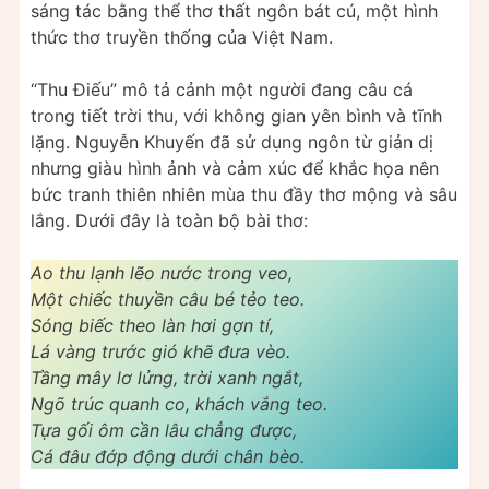
sáng tác bằng thể thơ thất ngôn bát cú, một hình
thức thơ truyền thống của Việt Nam.
“Thu Điếu” mô tả cảnh một người đang câu cá
trong tiết trời thu, với không gian yên bình và tĩnh
lặng. Nguyễn Khuyến đã sử dụng ngôn từ giản dị
nhưng giàu hình ảnh và cảm xúc để khắc họa nên
bức tranh thiên nhiên mùa thu đầy thơ mộng và sâu
lắng. Dưới đây là toàn bộ bài thơ:
Ao thu lạnh lẽo nước trong veo,
Một chiếc thuyền câu bé tẻo teo.
Sóng biếc theo làn hơi gợn tí,
Lá vàng trước gió khẽ đưa vèo.
Tầng mây lơ lửng, trời xanh ngắt,
Ngõ trúc quanh co, khách vắng teo.
Tựa gối ôm cần lâu chẳng được,
Cá đâu đớp động dưới chân bèo.