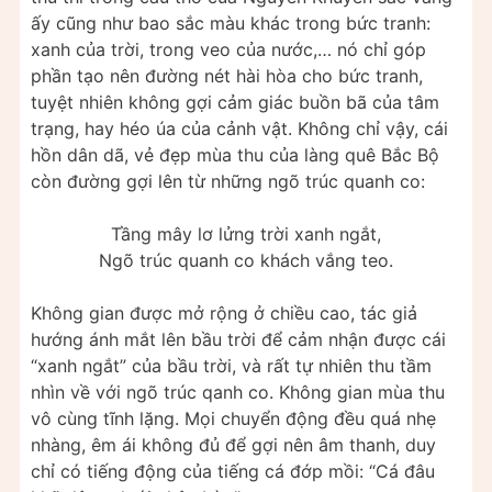
ấy cũng như bao sắc màu khác trong bức tranh:
xanh của trời, trong veo của nước,… nó chỉ góp
phần tạo nên đường nét hài hòa cho bức tranh,
tuyệt nhiên không gợi cảm giác buồn bã của tâm
trạng, hay héo úa của cảnh vật. Không chỉ vậy, cái
hồn dân dã, vẻ đẹp mùa thu của làng quê Bắc Bộ
còn đường gợi lên từ những ngõ trúc quanh co:
Tầng mây lơ lửng trời xanh ngắt,
Ngõ trúc quanh co khách vắng teo.
Không gian được mở rộng ở chiều cao, tác giả
hướng ánh mắt lên bầu trời để cảm nhận được cái
“xanh ngắt” của bầu trời, và rất tự nhiên thu tầm
nhìn về với ngõ trúc qanh co. Không gian mùa thu
vô cùng tĩnh lặng. Mọi chuyển động đều quá nhẹ
nhàng, êm ái không đủ để gợi nên âm thanh, duy
chỉ có tiếng động của tiếng cá đớp mồi: “Cá đâu