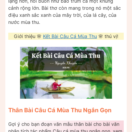
lặng hơn, nỗi buồn như bao trùm cả một khung
cảnh rộng lớn. Bài thơ còn mang trong nó một sắc
điệu xanh sắc xanh của mây trời, của lá cây, của
nước mùa thu.
Giới thiệu 🌸
Kết Bài Câu Cá Mùa Thu
🌸 thú vị!
Thân Bài Câu Cá Mùa Thu Ngắn Gọn
Gợi ý cho bạn đoạn văn mẫu thân bài cho bài văn
phân tích tác phẩm Câu cá mùa thu ngắn gọn, xem