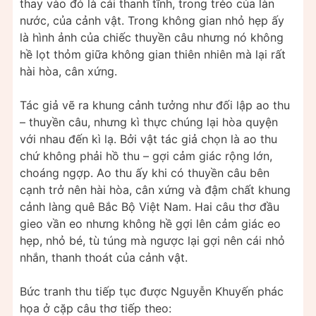
thay vào đó là cái thanh tĩnh, trong trẻo của làn
nước, của cảnh vật. Trong không gian nhỏ hẹp ấy
là hình ảnh của chiếc thuyền câu nhưng nó không
hề lọt thỏm giữa không gian thiên nhiên mà lại rất
hài hòa, cân xứng.
Tác giả vẽ ra khung cảnh tưởng như đối lập ao thu
– thuyền câu, nhưng kì thực chúng lại hòa quyện
với nhau đến kì lạ. Bởi vật tác giả chọn là ao thu
chứ không phải hồ thu – gợi cảm giác rộng lớn,
choáng ngợp. Ao thu ấy khi có thuyền câu bên
cạnh trở nên hài hòa, cân xứng và đậm chất khung
cảnh làng quê Bắc Bộ Việt Nam. Hai câu thơ đầu
gieo vần eo nhưng không hề gợi lên cảm giác eo
hẹp, nhỏ bé, tù túng mà ngược lại gợi nên cái nhỏ
nhắn, thanh thoát của cảnh vật.
Bức tranh thu tiếp tục được Nguyễn Khuyến phác
họa ở cặp câu thơ tiếp theo: