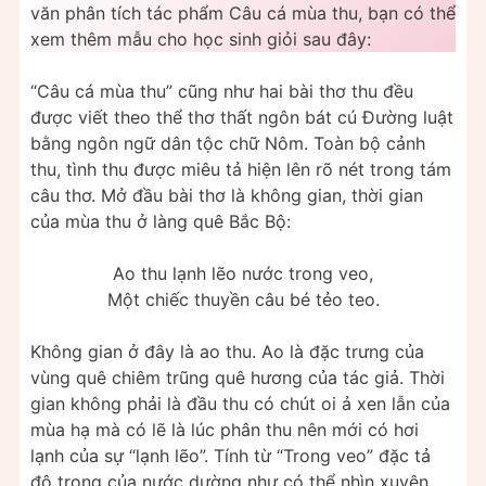
văn phân tích tác phẩm Câu cá mùa thu, bạn có thể
xem thêm mẫu cho học sinh giỏi sau đây:
“Câu cá mùa thu” cũng như hai bài thơ thu đều
được viết theo thể thơ thất ngôn bát cú Đường luật
bằng ngôn ngữ dân tộc chữ Nôm. Toàn bộ cảnh
thu, tình thu được miêu tả hiện lên rõ nét trong tám
câu thơ. Mở đầu bài thơ là không gian, thời gian
của mùa thu ở làng quê Bắc Bộ:
Ao thu lạnh lẽo nước trong veo,
Một chiếc thuyền câu bé tẻo teo.
Không gian ở đây là ao thu. Ao là đặc trưng của
vùng quê chiêm trũng quê hương của tác giả. Thời
gian không phải là đầu thu có chút oi ả xen lẫn của
mùa hạ mà có lẽ là lúc phân thu nên mới có hơi
lạnh của sự “lạnh lẽo”. Tính từ “Trong veo” đặc tả
độ trong của nước dường như có thể nhìn xuyên