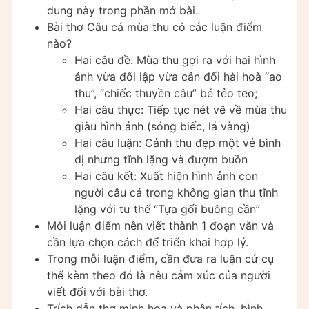
dung này trong phần mở bài.
Bài thơ Câu cá mùa thu có các luận điểm
nào?
Hai câu đề: Mùa thu gợi ra với hai hình
ảnh vừa đối lập vừa cân đối hài hoà “ao
thu”, “chiếc thuyền câu” bé tẻo teo;
Hai câu thực: Tiếp tục nét vẽ về mùa thu
giàu hình ảnh (sóng biếc, lá vàng)
Hai câu luận: Cảnh thu đẹp một vẻ bình
dị nhưng tĩnh lặng và đượm buồn
Hai câu kết: Xuất hiện hình ảnh con
người câu cá trong không gian thu tĩnh
lặng với tư thế “Tựa gối buông cần”
Mỗi luận điểm nên viết thành 1 đoạn văn và
cần lựa chọn cách để triển khai hợp lý.
Trong mỗi luận điểm, cần đưa ra luận cứ cụ
thể kèm theo đó là nêu cảm xúc của người
viết đối với bài thơ.
Trích dẫn thơ minh họa và phân tích, bình