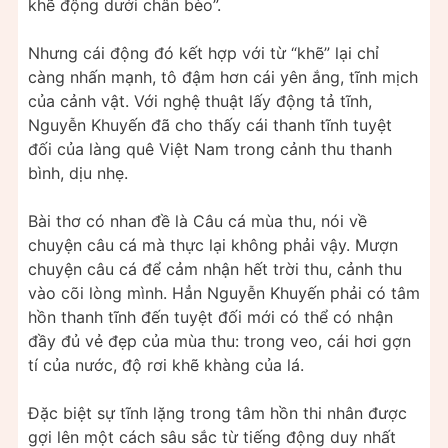
khẽ động dưới chân bèo”.
Nhưng cái động đó kết hợp với từ “khẽ” lại chỉ
càng nhấn mạnh, tô đậm hơn cái yên ắng, tĩnh mịch
của cảnh vật. Với nghệ thuật lấy động tả tĩnh,
Nguyễn Khuyến đã cho thấy cái thanh tĩnh tuyệt
đối của làng quê Việt Nam trong cảnh thu thanh
bình, dịu nhẹ.
Bài thơ có nhan đề là Câu cá mùa thu, nói về
chuyện câu cá mà thực lại không phải vậy. Mượn
chuyện câu cá để cảm nhận hết trời thu, cảnh thu
vào cõi lòng mình. Hẳn Nguyễn Khuyến phải có tâm
hồn thanh tĩnh đến tuyệt đối mới có thể có nhận
đầy đủ vẻ đẹp của mùa thu: trong veo, cái hơi gợn
tí của nước, độ rơi khẽ khàng của lá.
Đặc biệt sự tĩnh lặng trong tâm hồn thi nhân được
gợi lên một cách sâu sắc từ tiếng động duy nhất