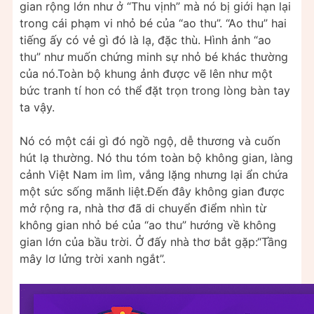
gian rộng lớn như ở “Thu vịnh” mà nó bị giới hạn lại
trong cái phạm vi nhỏ bé của “ao thu”. “Ao thu” hai
tiếng ấy có vẻ gì đó là lạ, đặc thù. Hình ảnh “ao
thu” như muốn chứng minh sự nhỏ bé khác thường
của nó.Toàn bộ khung ảnh được vẽ lên như một
bức tranh tí hon có thể đặt trọn trong lòng bàn tay
ta vậy.
Nó có một cái gì đó ngồ ngộ, dễ thương và cuốn
hút lạ thường. Nó thu tóm toàn bộ không gian, làng
cảnh Việt Nam im lìm, vắng lặng nhưng lại ẩn chứa
một sức sống mãnh liệt.Đến đây không gian được
mở rộng ra, nhà thơ đã di chuyển điểm nhìn từ
không gian nhỏ bé của “ao thu” hướng về không
gian lớn của bầu trời. Ở đấy nhà thơ bắt gặp:“Tầng
mây lơ lửng trời xanh ngắt”.