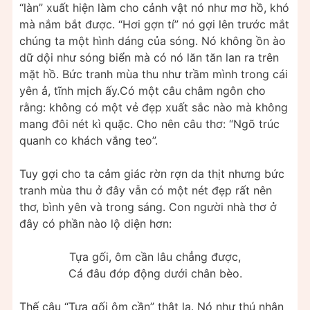
“làn” xuất hiện làm cho cảnh vật nó như mơ hồ, khó
mà nắm bắt được. “Hơi gợn tí” nó gợi lên trước mắt
chúng ta một hình dáng của sóng. Nó không ồn ào
dữ dội như sóng biển mà có nó lăn tăn lan ra trên
mặt hồ. Bức tranh mùa thu như trầm mình trong cái
yên ả, tĩnh mịch ấy.Có một câu châm ngôn cho
rằng: không có một vẻ đẹp xuất sắc nào mà không
mang đôi nét kì quặc. Cho nên câu thơ: “Ngõ trúc
quanh co khách vắng teo”.
Tuy gợi cho ta cảm giác rờn rợn da thịt nhưng bức
tranh mùa thu ở đây vẫn có một nét đẹp rất nên
thơ, bình yên và trong sáng. Con người nhà thơ ở
đây có phần nào lộ diện hơn:
Tựa gối, ôm cần lâu chẳng được,
Cá đâu đớp động dưới chân bèo.
Thế câu “Tựa gối ôm cần” thật lạ. Nó như thú nhận