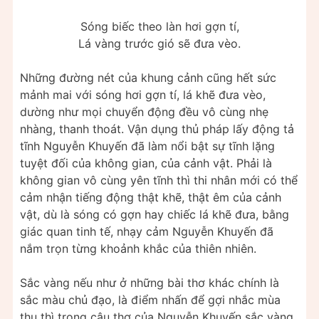
Sóng biếc theo làn hơi gợn tí,
Lá vàng trước gió sẽ đưa vèo.
Những đường nét của khung cảnh cũng hết sức
mảnh mai với sóng hơi gợn tí, lá khẽ đưa vèo,
dường như mọi chuyển động đều vô cùng nhẹ
nhàng, thanh thoát. Vận dụng thủ pháp lấy động tả
tĩnh Nguyễn Khuyến đã làm nổi bật sự tĩnh lặng
tuyệt đối của không gian, của cảnh vật. Phải là
không gian vô cùng yên tĩnh thì thi nhân mới có thể
cảm nhận tiếng động thật khẽ, thật êm của cảnh
vật, dù là sóng có gợn hay chiếc lá khẽ đưa, bằng
giác quan tinh tế, nhạy cảm Nguyễn Khuyến đã
nắm trọn từng khoảnh khắc của thiên nhiên.
Sắc vàng nếu như ở những bài thơ khác chính là
sắc màu chủ đạo, là điểm nhấn để gợi nhắc mùa
thu thì trong câu thơ của Nguyễn Khuyến sắc vàng