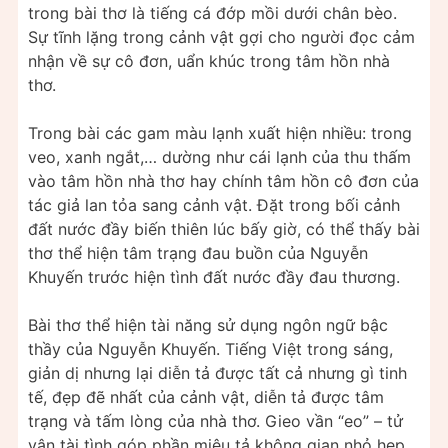
trong bài thơ là tiếng cá đớp mồi dưới chân bèo.
Sự tĩnh lặng trong cảnh vật gợi cho người đọc cảm
nhận về sự cô đơn, uẩn khúc trong tâm hồn nhà
thơ.
Trong bài các gam màu lạnh xuất hiện nhiều: trong
veo, xanh ngắt,… dường như cái lạnh của thu thấm
vào tâm hồn nhà thơ hay chính tâm hồn cô đơn của
tác giả lan tỏa sang cảnh vật. Đặt trong bối cảnh
đất nước đầy biến thiên lúc bấy giờ, có thể thấy bài
thơ thể hiện tâm trạng đau buồn của Nguyễn
Khuyến trước hiện tình đất nước đầy đau thương.
Bài thơ thể hiện tài năng sử dụng ngôn ngữ bậc
thầy của Nguyễn Khuyến. Tiếng Việt trong sáng,
giản dị nhưng lại diễn tả được tất cả nhưng gì tinh
tế, đẹp đẽ nhất của cảnh vật, diễn tả được tâm
trạng và tấm lòng của nhà thơ. Gieo vần “eo” – tử
vận tài tình góp phần miêu tả không gian nhỏ hẹp