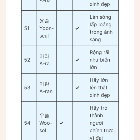
A-na
xinh đẹp
Làn sóng
윤슬
lấp loáng
51
Yoon-
✓
trong ánh
seul
sáng
Rộng rãi
아라
52
✓
như biển
A-ra
lớn
Hãy lớn
아란
53
✓
lên thật
A-ran
xinh đẹp
Hãy trở
우솔
thành
54
Woo-
✓
người
sol
chính trực,
vĩ đại