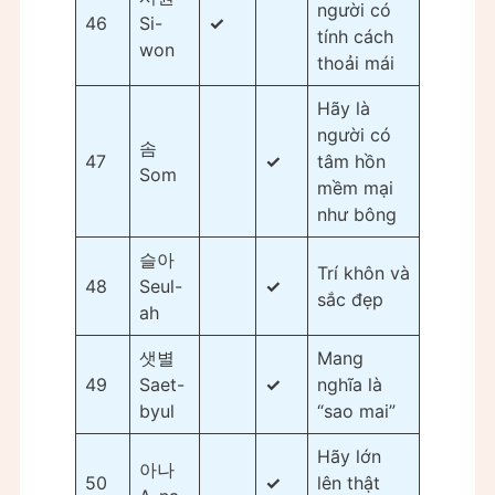
người có
46
Si-
✓
tính cách
won
thoải mái
Hãy là
người có
솜
47
✓
tâm hồn
Som
mềm mại
như bông
슬아
Trí khôn và
48
Seul-
✓
sắc đẹp
ah
샛별
Mang
49
Saet-
✓
nghĩa là
byul
“sao mai”
Hãy lớn
아나
50
✓
lên thật