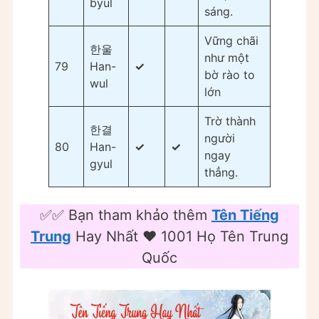
byul
sáng.
Vững chãi
한울
như một
79
Han-
✓
bờ rào to
wul
lớn
Trờ thành
한결
người
80
Han-
✓
✓
ngay
gyul
thẳng.
✅✅ Bạn tham khảo thêm
Tên Tiếng
Trung
Hay Nhất ❤️️ 1001 Họ Tên Trung
Quốc