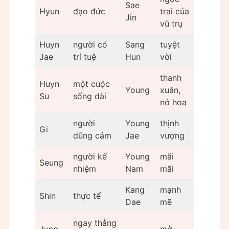
Sae
Hyun
đạo đức
trai của
Jin
vũ trụ
Huyn
người có
Sang
tuyệt
Jae
trí tuệ
Hun
vời
thanh
Huyn
một cuộc
Young
xuân,
Su
sống dài
nở hoa
người
Young
thịnh
Gi
dũng cảm
Jae
vượng
người kế
Young
mãi
Seung
nhiệm
Nam
mãi
Kang
mạnh
Shin
thực tế
Dae
mẽ
ngay thẳng
Jung
mở