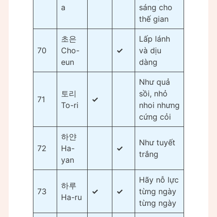
a
sáng cho
thế gian
초은
Lấp lánh
70
Cho-
✓
và dịu
eun
dàng
Như quả
토리
sồi, nhỏ
71
✓
To-ri
nhoi nhưng
cứng cỏi
하얀
Như tuyết
72
Ha-
✓
trắng
yan
Hãy nỗ lực
하루
73
✓
✓
từng ngày
Ha-ru
từng ngày