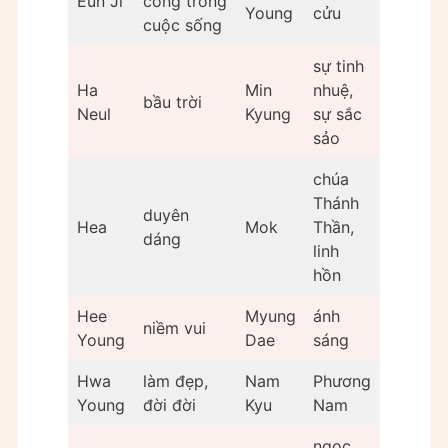
Eun Ji
công trong
Young
cửu
cuộc sống
sự tinh
Ha
Min
nhuệ,
bầu trời
Neul
Kyung
sự sắc
sảo
chúa
Thánh
duyên
Hea
Mok
Thần,
dáng
linh
hồn
Hee
Myung
ánh
niềm vui
Young
Dae
sáng
Hwa
làm đẹp,
Nam
Phương
Young
đời đời
Kyu
Nam
ngọc