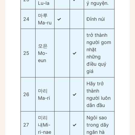
Lu-la
ý nguyện.
마루
24
✓
Đỉnh núi
Ma-ru
trở thành
người gom
모은
nhặt
25
Mo-
✓
những
eun
điều quý
giá
Hãy trở
마리
thành
26
✓
Ma-ri
người luôn
dẫn đầu
미리
Ngôi sao
27
내Mi-
✓
trong dãy
ri-nae
ngân hà