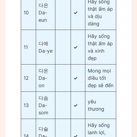
Hãy sống
다은
thật ấm áp
10
Da-
✓
và dịu
eun
dàng
Hãy sống
다예
thật ấm áp
11
✓
Da-ye
và xinh
đẹp
다온
Mong mọi
12
Da-
✓
điều tốt
on
đẹp sẽ đến
다솜
yêu
13
Da-
✓
thương
som
Hãy sống
다슬
lanh lợi,
14
Da-
✓