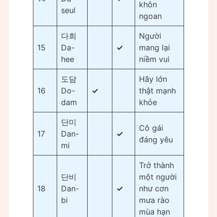
khôn
seul
ngoan
다희
Người
15
Da-
✓
mang lại
hee
niềm vui
도담
Hãy lớn
16
Do-
✓
thật mạnh
dam
khỏe
단미
Cô gái
17
Dan-
✓
đáng yêu
mi
Trở thành
단비
một người
18
Dan-
✓
như cơn
bi
mưa rào
mùa hạn