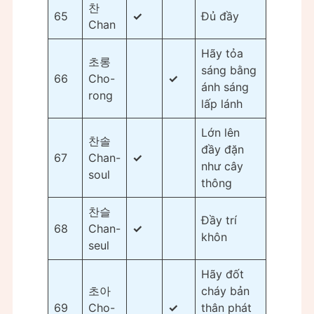
찬
65
✓
Đủ đầy
Chan
Hãy tỏa
초롱
sáng bằng
66
Cho-
✓
ánh sáng
rong
lấp lánh
Lớn lên
찬솔
đầy đặn
67
Chan-
✓
như cây
soul
thông
찬슬
Đầy trí
68
Chan-
✓
khôn
seul
Hãy đốt
초아
cháy bản
69
Cho-
✓
thân phát