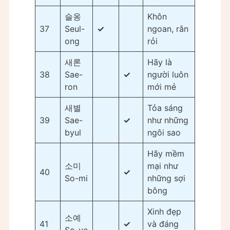
슬옹
Khôn
37
Seul-
✓
ngoan, rắn
ong
rỏi
새론
Hãy là
38
Sae-
✓
người luôn
ron
mới mẻ
새별
Tỏa sáng
39
Sae-
✓
như những
byul
ngôi sao
Hãy mềm
소미
mại như
40
✓
So-mi
những sợi
bông
Xinh đẹp
소예
41
✓
và đáng
So-ye