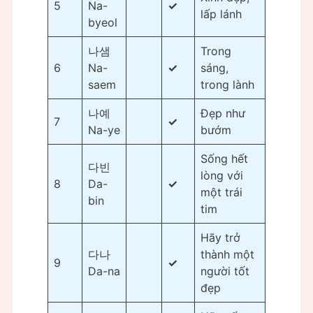
5
Na-
✓
lấp lánh
byeol
나샘
Trong
6
Na-
✓
sáng,
saem
trong lành
나예
Đẹp như
7
✓
Na-ye
bướm
Sống hết
다빈
lòng với
8
Da-
✓
một trái
bin
tim
Hãy trở
다나
thành một
9
✓
Da-na
người tốt
đẹp