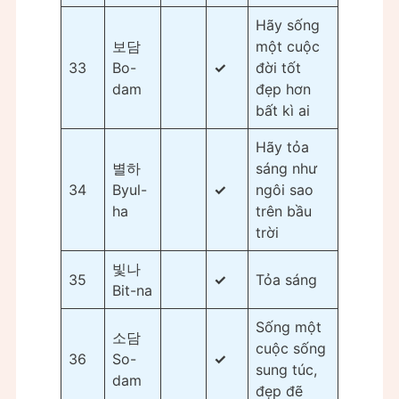
Hãy sống
보담
một cuộc
33
Bo-
✓
đời tốt
dam
đẹp hơn
bất kì ai
Hãy tỏa
별하
sáng như
34
Byul-
✓
ngôi sao
ha
trên bầu
trời
빛나
35
✓
Tỏa sáng
Bit-na
Sống một
소담
cuộc sống
36
So-
✓
sung túc,
dam
đẹp đẽ