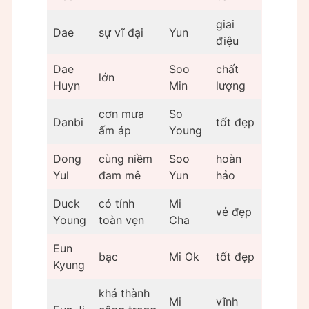
giai
Dae
sự vĩ đại
Yun
điệu
Dae
Soo
chất
lớn
Huyn
Min
lượng
cơn mưa
So
Danbi
tốt đẹp
ấm áp
Young
Dong
cùng niềm
Soo
hoàn
Yul
đam mê
Yun
hảo
Duck
có tính
Mi
vẻ đẹp
Young
toàn vẹn
Cha
Eun
bạc
Mi Ok
tốt đẹp
Kyung
khá thành
Mi
vĩnh