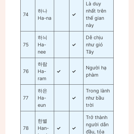
Là duy
하나
nhất trên
74
✓
Ha-na
thế gian
này
하늬
Dễ chịu
75
Ha-
✓
như gió
nee
Tây
하람
Người hạ
76
Ha-
✓
✓
phàm
ram
하은
Trong lành
77
Ha-
✓
như bầu
eun
trời
Trở thành
한별
người dẫn
78
Han-
✓
✓
đầu, tỏa