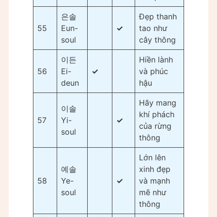
은솔
Đẹp thanh
55
Eun-
✓
tao như
soul
cây thông
이든
Hiền lành
56
Ei-
✓
và phúc
deun
hậu
Hãy mang
이솔
khí phách
57
Yi-
✓
của rừng
soul
thông
Lớn lên
예솔
xinh đẹp
58
Ye-
✓
và mạnh
soul
mẽ như
thông