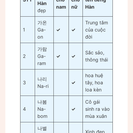
Hàn
nam
nữ
Hàn
đẹp
가온
Trung tâm
1
Ga-
✓
✓
của cuộc
on
đời
가람
Sắc sảo,
2
Ga-
✓
✓
thông thái
ram
hoa huệ
나리
3
✓
tây, hoa
Na-ri
loa kèn
나봄
Cô gái
4
Na-
✓
sinh ra vào
bom
mùa xuân
나별
Xinh đẹp,