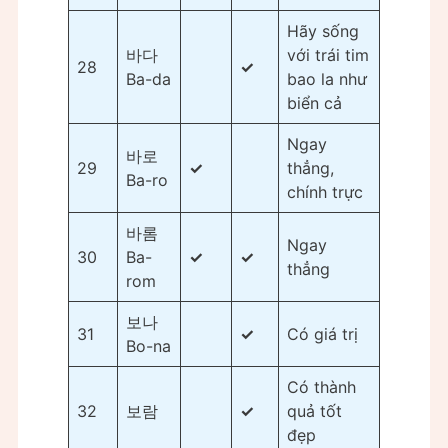
Hãy sống
바다
với trái tim
28
✓
Ba-da
bao la như
biển cả
Ngay
바로
29
✓
thẳng,
Ba-ro
chính trực
바롬
Ngay
30
Ba-
✓
✓
thẳng
rom
보나
31
✓
Có giá trị
Bo-na
Có thành
32
보람
✓
quả tốt
đẹp