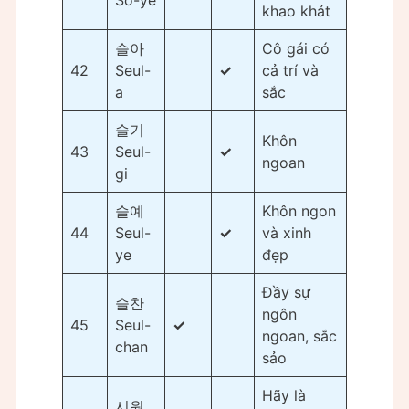
khao khát
슬아
Cô gái có
42
Seul-
✓
cả trí và
a
sắc
슬기
Khôn
43
Seul-
✓
ngoan
gi
슬예
Khôn ngon
44
Seul-
✓
và xinh
ye
đẹp
Đầy sự
슬찬
ngôn
45
Seul-
✓
ngoan, sắc
chan
sảo
Hãy là
시원