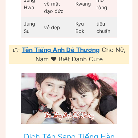
về mặt
Kwang
Hwa
rộng
đạo đức
Jung
Kyu
tiêu
vẻ đẹp
Su
Bok
chuẩn
👉
Tên Tiếng Anh Dễ Thương
Cho Nữ,
Nam ❤️️ Biệt Danh Cute
Dịch Tên Sang Tiếng Hàn