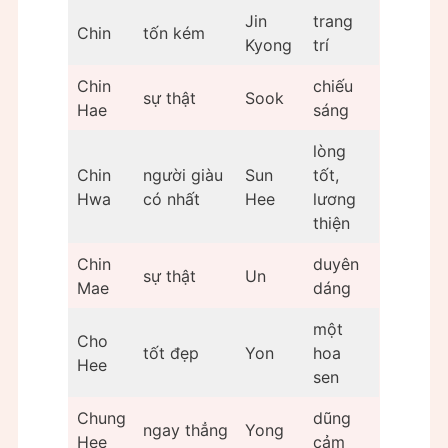
Jin
trang
Chin
tốn kém
Kyong
trí
Chin
chiếu
sự thật
Sook
Hae
sáng
lòng
Chin
người giàu
Sun
tốt,
Hwa
có nhất
Hee
lương
thiện
Chin
duyên
sự thật
Un
Mae
dáng
một
Cho
tốt đẹp
Yon
hoa
Hee
sen
Chung
dũng
ngay thẳng
Yong
Hee
cảm