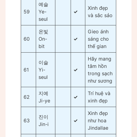
예슬
Xinh đẹp
59
Ye-
✓
và sắc sảo
seul
온빛
Gieo ánh
60
On-
✓
sáng cho
bit
thế gian
Hãy mang
이슬
tâm hồn
61
Yi-
✓
trong sạch
seul
như sương
지예
Trí huệ và
62
✓
Ji-ye
xinh đẹp
Xinh đẹp
진이
63
✓
như hoa
Jin-i
Jindallae