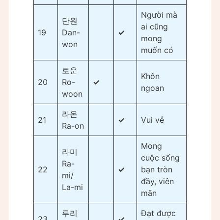
Người mà
단원
ai cũng
19
Dan-
✓
mong
won
muốn có
로운
Khôn
20
Ro-
✓
ngoan
woon
라온
21
✓
Vui vẻ
Ra-on
Mong
라미
cuộc sống
Ra-
22
✓
bạn tròn
mi/
đầy, viên
La-mi
mãn
루리
Đạt được
23
✓