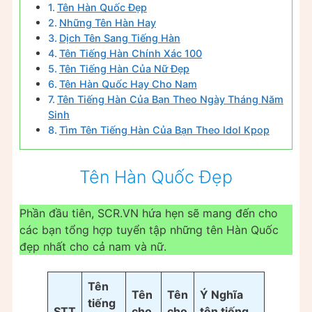
Tên Hàn Quốc Đẹp
Những Tên Hàn Hay
Dịch Tên Sang Tiếng Hàn
Tên Tiếng Hàn Chính Xác 100
Tên Tiếng Hàn Của Nữ Đẹp
Tên Hàn Quốc Hay Cho Nam
Tên Tiếng Hàn Của Bạn Theo Ngày Tháng Năm
Sinh
Tìm Tên Tiếng Hàn Của Bạn Theo Idol Kpop
Tên Hàn Quốc Đẹp
Phần đầu tiên, SCR.VN hứa hẹn sẽ mang đến cho
các bạn tổng hợp tuyển tập những tên Hàn Quốc
đẹp nhất cho cả nam và nữ.
Tên
Tên
Tên
Ý Nghĩa
tiếng
STT
cho
cho
tên tiếng