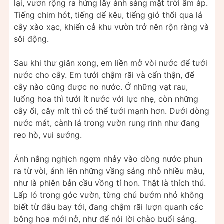
lại, vươn rộng ra hứng lấy ánh sáng mặt trời ấm áp.
Tiếng chim hót, tiếng dế kêu, tiếng gió thổi qua lá
cây xào xạc, khiến cả khu vườn trở nên rộn ràng và
sôi động.
Sau khi thư giãn xong, em liền mở vòi nước để tưới
nước cho cây. Em tưới chậm rãi và cẩn thận, để
cây nào cũng được no nước. Ở những vạt rau,
luống hoa thì tưới ít nước với lực nhẹ, còn những
cây ổi, cây mít thì có thể tưới mạnh hơn. Dưới dòng
nước mát, cành lá trong vườn rung rinh như đang
reo hò, vui sướng.
Ánh nắng nghịch ngợm nhảy vào dòng nước phun
ra từ vòi, ánh lên những vầng sáng nhỏ nhiều màu,
như là phiên bản cầu vồng tí hon. Thật là thích thú.
Lấp ló trong góc vườn, từng chú bướm nhỏ không
biết từ đâu bay tới, đang chậm rãi lượn quanh các
bông hoa mới nở, như để nói lời chào buổi sáng.