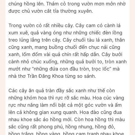
chúng hồng lên. Thảm cỏ trong vườn mơn mởn nhờ
được chủ vườn cắt tỉa thường xuyên.
Trong vườn có rất nhiều cây. Cây cam có cành lá
xum xuê, quả vàng óng như những chiếc đèn lồng
treo lủng lẳng trên cây. Cây chuối tàu lá xanh, thân
cũng xanh, mang buồng chuối đến chục nải cũng
xanh, lốm đốm vài quả chín rất hấp dẫn. Cây bưởi
cành nhỏ chúc xuống, những quả bưởi to, tròn xanh
mướt như “những đứa con đầu tròn, trọc lốc” mà
nhà thơ Trần Đăng Khoa từng so sánh.
Các cây ăn quả tràn đầy sắc xanh như thế còn
những khóm hoa thì rực rỡ sắc màu. Hoa cúc vàng
rực như nắng làm nổi bật cả một góc vườn và ấm
lên cả không gian xung quanh. Hoa đào cũng đua
nhau khoe sắc áo hồng mới. Còn hoa hồng thì màu
sắc cũng rất phong phú, hồng nhung, hồng đỏ,
hồng trắng, hồng vàng, hồng cam tranh nhau khoe