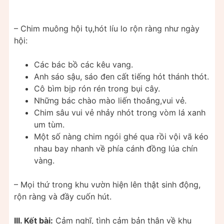
– Chim muông hội tụ,hót líu lo rộn ràng như ngày
hội:
Các bác bồ các kêu vang.
Anh sáo sậu, sáo đen cất tiếng hót thánh thót.
Cô bìm bịp rón rén trong bụi cây.
Những bác chào mào liến thoắng,vui vẻ.
Chim sâu vui vẻ nhảy nhót trong vòm lá xanh
um tùm.
Một số nàng chim ngói ghé qua rồi vội vã kéo
nhau bay nhanh về phía cánh đồng lúa chín
vàng.
– Mọi thứ trong khu vườn hiện lên thật sinh động,
rộn ràng và đầy cuốn hút.
III. Kết bài:
Cảm nghĩ, tình cảm bản thân về khu