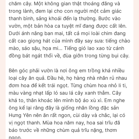
chăm cây. Một không gian thật thoáng đãng và
trong lành, đem lại cho con người một cảm giác
thanh bình, sảng khoái đến lạ thường. Bước vào
vườn, một bản hòa ca tuyệt mĩ đang được cất lên.
Dưới ánh nắng ban mai, tất cả mọi loài chim đang
cất cao giọng hát của mình đầy say sưa: tiếng chào
mào, sáo sậu, họa mi… Tiếng gió lao xao từ cánh
đồng bát ngát thổi về, đùa giỡn trong từng bụi cây.
Bên góc phải vườn là nơi ông em trồng khá nhiều
loại cây ăn quả. Đầu hè, họ hàng nhà nhãn rủ nhau
đơm hoa để kết trái ngọt. Từng chùm hoa nhỏ li ti,
màu vàng nhạt lấp ló sau lá cây xanh thẫm. Cây
khá to, thân khoác lên mình bộ áo xù xì. Em nghe
ông kể lại rằng đây là giống nhãn lồng đặc sản
Hưng Yên nên ăn rất ngon, cùi dày và chắc, lại có
vị ngọt thanh. Mùa hoa năm nay, hoa sai trĩu đã
báo trước về những chùm quả trĩu nặng, thơm
ngon.