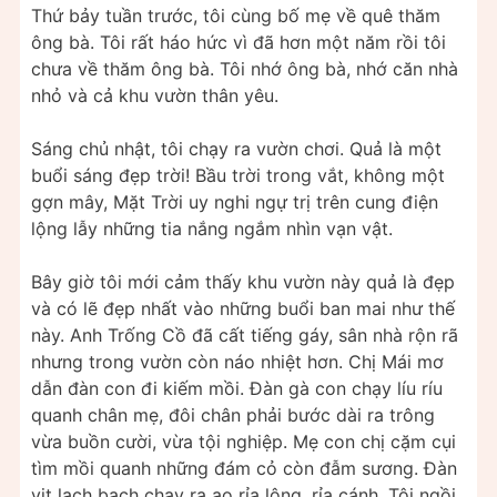
Thứ bảy tuần trước, tôi cùng bố mẹ về quê thăm
ông bà. Tôi rất háo hức vì đã hơn một năm rồi tôi
chưa về thăm ông bà. Tôi nhớ ông bà, nhớ căn nhà
nhỏ và cả khu vườn thân yêu.
Sáng chủ nhật, tôi chạy ra vườn chơi. Quả là một
buổi sáng đẹp trời! Bầu trời trong vắt, không một
gợn mây, Mặt Trời uy nghi ngự trị trên cung điện
lộng lẫy những tia nắng ngắm nhìn vạn vật.
Bây giờ tôi mới cảm thấy khu vườn này quả là đẹp
và có lẽ đẹp nhất vào những buổi ban mai như thế
này. Anh Trống Cồ đã cất tiếng gáy, sân nhà rộn rã
nhưng trong vườn còn náo nhiệt hơn. Chị Mái mơ
dẫn đàn con đi kiếm mồi. Đàn gà con chạy líu ríu
quanh chân mẹ, đôi chân phải bước dài ra trông
vừa buồn cười, vừa tội nghiệp. Mẹ con chị cặm cụi
tìm mồi quanh những đám cỏ còn đẫm sương. Đàn
vịt lạch bạch chạy ra ao rỉa lông, rỉa cánh. Tôi ngồi