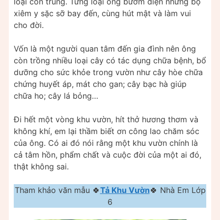
loại côn trùng. Từng loại ong bướm diện những bộ
xiêm y sặc sỡ bay đến, cùng hút mật và làm vui
cho đời.
Vốn là một người quan tâm đến gia đình nên ông
còn trồng nhiều loại cây có tác dụng chữa bệnh, bổ
dưỡng cho sức khỏe trong vườn như cây hòe chữa
chứng huyết áp, mát cho gan; cây bạc hà giúp
chữa ho; cây lá bỏng…
Đi hết một vòng khu vườn, hít thở hương thơm và
không khí, em lại thầm biết ơn công lao chăm sóc
của ông. Có ai đó nói rằng một khu vườn chính là
cả tâm hồn, phẩm chất và cuộc đời của một ai đó,
thật không sai.
Tham khảo văn mẫu 🍀
Tả Khu Vườn
🍀 Nhà Em Lớp
6