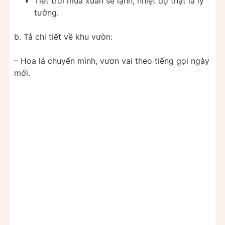
Tiết trời mùa xuân se lạnh, nhiệt độ thật là lý
tưởng.
b. Tả chi tiết về khu vườn:
– Hoa lá chuyển mình, vươn vai theo tiếng gọi ngày
mới.