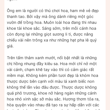
Ông em là người có thú chơi hoa, ham mê vẻ đẹp
thanh tao. Bởi vậy mà ông dành riêng một góc
vườn để trồng hoa. Muôn loài hoa đang thi nhau
khoe tài khoe sắc. Sáng sớm, trên mỗi cánh hoa
còn đọng lại những giọt sương li ti, được nắng
chiếu vài nên trông xa như những hạt pha lê quý
giá.
Trên tấm thảm xanh mướt, nổi bật nhất là những
chị hồng nhung đầy kiêu sa. Hoa mới chỉ nở một
vài cánh, chạm khẽ tay vào thì có cảm giác rất
mềm mại. Không kém phần tươi đẹp là khóm hoa
thược dược bên cạnh với màu lá xanh biếc non
không thể lẫn vào đâu được. Thược dược không
quá phô trương, khoe nở hàng ngàn những cánh
hoa nhỏ xinh sặc sỡ màu sắc. Hương thơm tỏa ra,
hòa quyện vào nhau đã tạo ra sự hấp dẫn với các