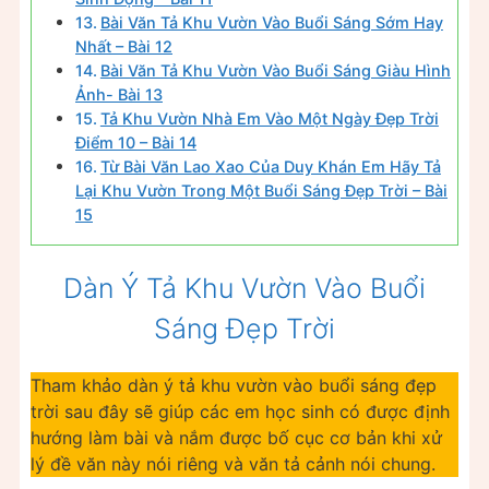
Bài Văn Tả Khu Vườn Vào Buổi Sáng Sớm Hay
Nhất – Bài 12
Bài Văn Tả Khu Vườn Vào Buổi Sáng Giàu Hình
Ảnh- Bài 13
Tả Khu Vườn Nhà Em Vào Một Ngày Đẹp Trời
Điểm 10 – Bài 14
Từ Bài Văn Lao Xao Của Duy Khán Em Hãy Tả
Lại Khu Vườn Trong Một Buổi Sáng Đẹp Trời – Bài
15
Dàn Ý Tả Khu Vườn Vào Buổi
Sáng Đẹp Trời
Tham khảo dàn ý tả khu vườn vào buổi sáng đẹp
trời sau đây sẽ giúp các em học sinh có được định
hướng làm bài và nắm được bố cục cơ bản khi xử
lý đề văn này nói riêng và văn tả cảnh nói chung.