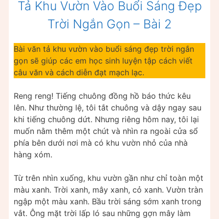
Tả Khu Vườn Vào Buổi Sáng Đẹp
Trời Ngắn Gọn – Bài 2
Bài văn tả khu vườn vào buổi sáng đẹp trời ngắn
gọn sẽ giúp các em học sinh luyện tập cách viết
câu văn và cách diễn đạt mạch lạc.
Reng reng! Tiếng chuông đồng hồ báo thức kêu
lên. Như thường lệ, tôi tắt chuông và dậy ngay sau
khi tiếng chuông dứt. Nhưng riêng hôm nay, tôi lại
muốn nằm thêm một chút và nhìn ra ngoài cửa sổ
phía bên dưới nơi mà có khu vườn nhỏ của nhà
hàng xóm.
Từ trên nhìn xuống, khu vườn gần như chỉ toàn một
màu xanh. Trời xanh, mây xanh, cỏ xanh. Vườn tràn
ngập một màu xanh. Bầu trời sáng sớm xanh trong
vắt. Ông mặt trời lấp ló sau những gợn mây làm