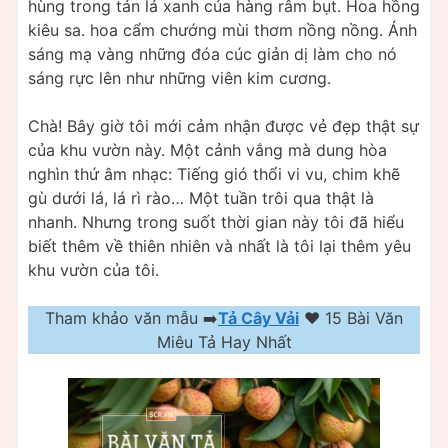
hùng trong tán lá xanh của hàng râm bụt. Hoa hồng
kiêu sa. hoa cẩm chướng mùi thơm nồng nồng. Ánh
sáng mạ vàng những đóa cúc giản dị làm cho nó
sáng rực lên như những viên kim cương.
Chà! Bây giờ tôi mới cảm nhận được vẻ đẹp thật sự
của khu vườn này. Một cảnh vắng mà dung hòa
nghìn thứ âm nhạc: Tiếng gió thổi vi vu, chim khẽ
gù dưới lá, lá rì rào… Một tuần trôi qua thật là
nhanh. Nhưng trong suốt thời gian này tôi đã hiểu
biết thêm về thiên nhiên và nhất là tôi lại thêm yêu
khu vườn của tôi.
Tham khảo văn mẫu ➡️
Tả Cây Vải
❤️️ 15 Bài Văn
Miêu Tả Hay Nhất