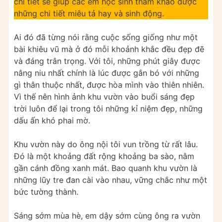
chi tiết sẽ giúp các em học sinh tham khảo được
những chi tiết miêu tả hay và sinh động.
Ai đó đã từng nói rằng cuộc sống giống như một
bài khiêu vũ mà ở đó mỗi khoảnh khắc đều đẹp đẽ
và đáng trân trọng. Với tôi, những phút giây được
nâng niu nhất chính là lúc được gắn bó với những
gì thân thuộc nhất, được hòa mình vào thiên nhiên.
Vì thế nên hình ảnh khu vườn vào buổi sáng đẹp
trời luôn để lại trong tôi những kỉ niệm đẹp, những
dấu ấn khó phai mờ.
Khu vườn này do ông nội tôi vun trồng từ rất lâu.
Đó là một khoảng đất rộng khoảng ba sào, nằm
gần cánh đồng xanh mát. Bao quanh khu vườn là
những lũy tre đan cài vào nhau, vững chắc như một
bức tường thành.
Sáng sớm mùa hè, em dậy sớm cùng ông ra vườn