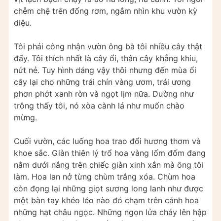
chễm chệ trên đống rơm, ngắm nhìn khu vườn kỳ
diệu.
Tôi phải công nhận vườn ông bà tôi nhiều cây thật
đấy. Tôi thích nhất là cây ổi, thân cây khẳng khiu,
nứt nẻ. Tuy hình dáng vậy thôi nhưng đến mùa ổi
cây lại cho những trái chín vàng ươm, trái ương
phơn phớt xanh rờn và ngọt lịm nữa. Dường như
trông thấy tôi, nó xòa cành lá như muốn chào
mừng.
Cuối vườn, các luống hoa trao đổi hương thơm và
khoe sắc. Giàn thiên lý trổ hoa vàng lốm đốm đang
nằm dưới nắng trên chiếc giàn xinh xắn mà ông tôi
làm. Hoa lan nở từng chùm trắng xóa. Chùm hoa
còn đọng lại những giọt sương long lanh như được
một bàn tay khéo léo nào đó chạm trên cánh hoa
những hạt châu ngọc. Những ngọn lửa cháy lên hập