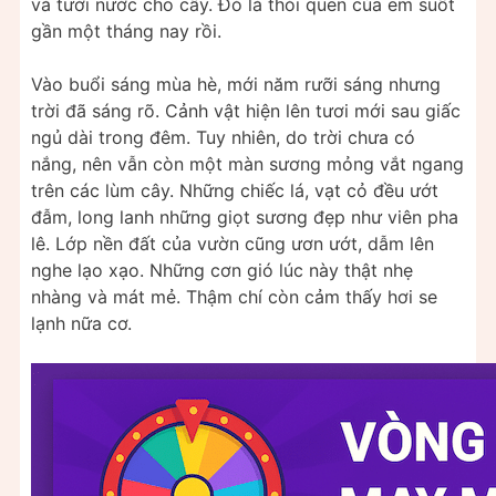
và tưới nước cho cây. Đó là thói quen của em suốt
gần một tháng nay rồi.
Vào buổi sáng mùa hè, mới năm rưỡi sáng nhưng
trời đã sáng rõ. Cảnh vật hiện lên tươi mới sau giấc
ngủ dài trong đêm. Tuy nhiên, do trời chưa có
nắng, nên vẫn còn một màn sương mỏng vắt ngang
trên các lùm cây. Những chiếc lá, vạt cỏ đều ướt
đẫm, long lanh những giọt sương đẹp như viên pha
lê. Lớp nền đất của vườn cũng ươn ướt, dẫm lên
nghe lạo xạo. Những cơn gió lúc này thật nhẹ
nhàng và mát mẻ. Thậm chí còn cảm thấy hơi se
lạnh nữa cơ.