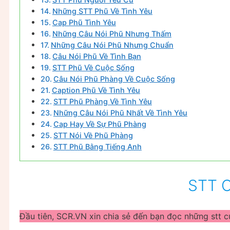
Những STT Phũ Về Tình Yêu
Cap Phũ Tình Yêu
Những Câu Nói Phũ Nhưng Thấm
Những Câu Nói Phũ Nhưng Chuẩn
Câu Nói Phũ Về Tình Bạn
STT Phũ Về Cuộc Sống
Câu Nói Phũ Phàng Về Cuộc Sống
Caption Phũ Về Tình Yêu
STT Phũ Phàng Về Tình Yêu
Những Câu Nói Phũ Nhất Về Tình Yêu
Cap Hay Về Sự Phũ Phàng
STT Nói Về Phũ Phàng
STT Phũ Bằng Tiếng Anh
STT 
Đầu tiên, SCR.VN xin chia sẻ đến bạn đọc những stt c