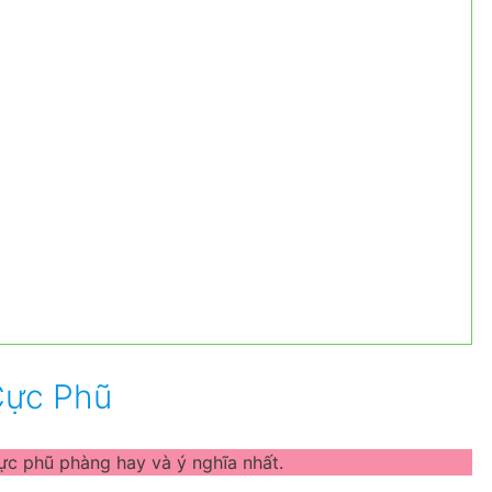
Cực Phũ
ực phũ phàng hay và ý nghĩa nhất.