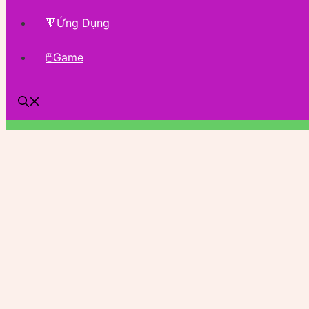
🔻Ứng Dụng
🖱Game