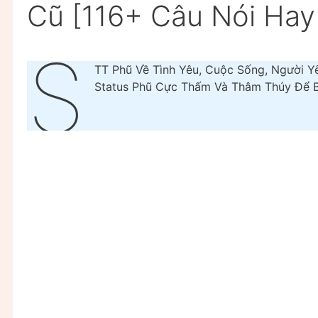
Cũ [116+ Câu Nói Hay
S
TT Phũ Về Tình Yêu, Cuộc Sống, Người 
Status Phũ Cực Thấm Và Thâm Thúy Để B