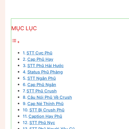
MỤC LỤC
STT Cực Phũ
Cap Phũ Hay
STT Phũ Hài Hước
Status Phũ Phàng
STT Ngắn Phũ
Cap Phũ Ngắn
STT Phũ Crush
Câu Nói Phũ Về Crush
Cap Né Thính Phũ
STT Bị Crush Phũ
Caption Hay Phũ
STT Phũ Nyc
STT Phũ Người Yêu Cũ