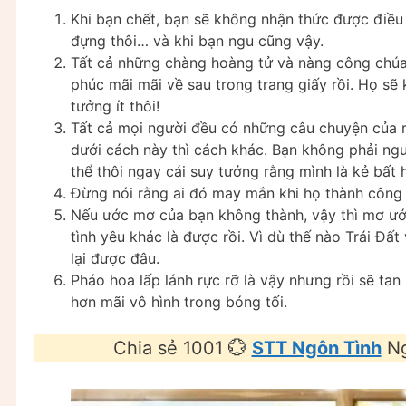
Khi bạn chết, bạn sẽ không nhận thức được điều
đựng thôi… và khi bạn ngu cũng vậy.
Tất cả những chàng hoàng tử và nàng công chúa
phúc mãi mãi về sau trong trang giấy rồi. Họ sẽ 
tưởng ít thôi!
Tất cả mọi người đều có những câu chuyện của r
dưới cách này thì cách khác. Bạn không phải ngư
thể thôi ngay cái suy tưởng rằng mình là kẻ bất 
Đừng nói rằng ai đó may mắn khi họ thành công 
Nếu ước mơ của bạn không thành, vậy thì mơ ước 
tình yêu khác là được rồi. Vì dù thế nào Trái Đ
lại được đâu.
Pháo hoa lấp lánh rực rỡ là vậy nhưng rồi sẽ tan
hơn mãi vô hình trong bóng tối.
Chia sẻ 1001 💮
STT Ngôn Tình
Ng