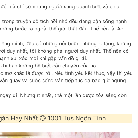
 đó mà chỉ có những người xung quanh biết và chịu
 trong truyện cổ tích hồi nhỏ đều đang bận sống hạnh
không bước ra ngoài thế giới thật đâu. Thế nên là: Ảo
iêng mình, đều có những nỗi buồn, những lo lắng, không
ời duy nhất, tôi không phải người duy nhất. Thế nên có
hạnh xui xẻo mỗi khi gặp vấn đề gì đi.
khi bạn không hề biết câu chuyện của họ.
mơ khác là được rồi. Nếu tình yêu kết thúc, vậy thì yêu
ất vẫn quay và cuộc sống vẫn tiếp tục đã bao giờ ngừng
 ngay đi. Nhưng ít nhất, thà một lần được tỏa sáng còn
ắn Hay Nhất 💮 1001 Tus Ngôn Tình