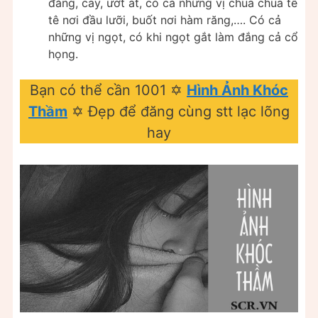
đắng, cay, ướt át, có cả những vị chua chua tê
tê nơi đầu lưỡi, buốt nơi hàm răng,…. Có cả
những vị ngọt, có khi ngọt gắt làm đắng cả cổ
họng.
Bạn có thể cần 1001 ✡️
Hình Ảnh Khóc
Thầm
✡️ Đẹp để đăng cùng stt lạc lõng
hay