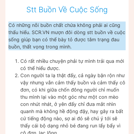
Stt Buồn Về Cuộc Sống
Có những nỗi buồn chất chứa không phải ai cũng
thấu hiểu. SCR.VN mượn đôi dòng stt buồn về cuộc
sống giúp bạn có thể bày tỏ được tâm trạng đau
buồn, thất vọng trong mình.
Có rất nhiều chuyện phải tự mình trải qua mới
có thể hiểu được.
Con người ta lạ thật đấy, cả ngày bận rộn như
vậy nhưng vẫn cảm thấy buồn và cảm thấy cô
đơn, có khi giữa chốn đông người chỉ muốn
thu mình lại vào một góc như một con mèo
con nhút nhát, ở yên đấy chỉ đưa mắt nhìn
quanh mà không hề động đậy, hay gây ra bất
cứ tiếng động nào, sợ ai đó sẽ chú ý tới sẽ
thấy cái bộ dạng nhỏ bé đang run lẩy bẩy vì
cô đơn, lạc lõng….