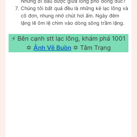
Nhưng đi đâu được giữa lòng phố đông đúc?
Chúng tôi bất quá đều là những kẻ lạc lõng và
cô đơn, nhung nhớ chút hơi ấm. Ngày đêm
lặng lẽ ôm lệ chìm vào dòng sông trầm lặng.
⚡️ Bên cạnh stt lạc lõng, khám phá 1001
✡️
Ảnh Vẽ Buồn
✡️ Tâm Trạng