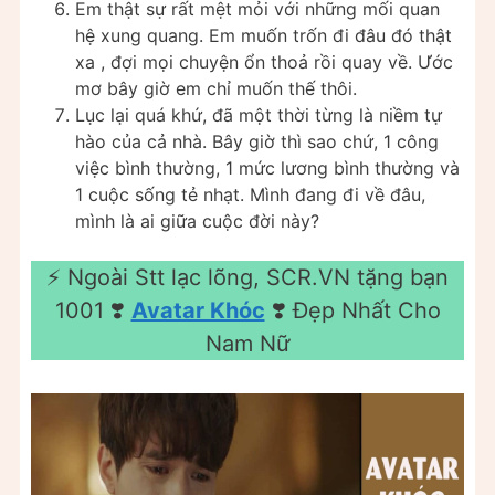
Em thật sự rất mệt mỏi với những mối quan
hệ xung quang. Em muốn trốn đi đâu đó thật
xa , đợi mọi chuyện ổn thoả rồi quay về. Ước
mơ bây giờ em chỉ muốn thế thôi.
Lục lại quá khứ, đã một thời từng là niềm tự
hào của cả nhà. Bây giờ thì sao chứ, 1 công
việc bình thường, 1 mức lương bình thường và
1 cuộc sống tẻ nhạt. Mình đang đi về đâu,
mình là ai giữa cuộc đời này?
⚡️ Ngoài Stt lạc lõng, SCR.VN tặng bạn
1001 ❣️
Avatar Khóc
❣️ Đẹp Nhất Cho
Nam Nữ