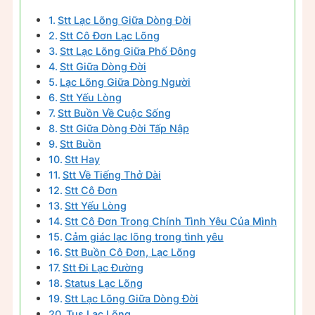
Stt Lạc Lõng Giữa Dòng Đời
Stt Cô Đơn Lạc Lõng
Stt Lạc Lõng Giữa Phố Đông
Stt Giữa Dòng Đời
Lạc Lõng Giữa Dòng Người
Stt Yếu Lòng
Stt Buồn Về Cuộc Sống
Stt Giữa Dòng Đời Tấp Nập
Stt Buồn
Stt Hay
Stt Về Tiếng Thở Dài
Stt Cô Đơn
Stt Yếu Lòng
Stt Cô Đơn Trong Chính Tình Yêu Của Mình
Cảm giác lạc lõng trong tình yêu
Stt Buồn Cô Đơn, Lạc Lõng
Stt Đi Lạc Đường
Status Lạc Lõng
Stt Lạc Lõng Giữa Dòng Đời
Tus Lạc Lõng