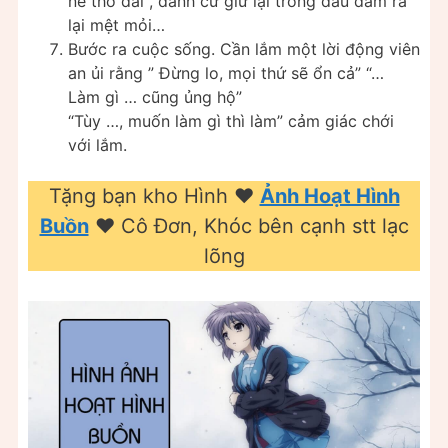
nề thở dài , đành cứ giữ lại trong đầu đâm ra
lại mệt mỏi…
Bước ra cuộc sống. Cần lắm một lời động viên
an ủi rằng ” Đừng lo, mọi thứ sẽ ổn cả” “…
Làm gì … cũng ủng hộ”
“Tùy …, muốn làm gì thì làm” cảm giác chới
với lắm.
Tặng bạn kho Hình ❤️️
Ảnh Hoạt Hình
Buồn
❤️️ Cô Đơn, Khóc bên cạnh stt lạc
lõng