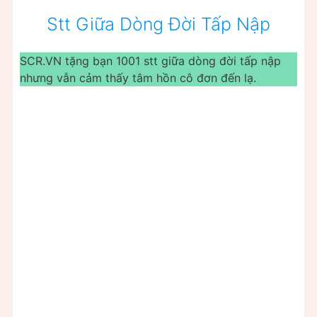
Stt Giữa Dòng Đời Tấp Nập
SCR.VN tặng bạn 1001 stt giữa dòng đời tấp nập
nhưng vẫn cảm thấy tâm hồn cô đơn đến lạ.