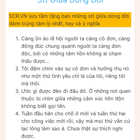
SCR.VN sưu tầm tặng bạn những stt giữa dòng đời
đánh trúng tâm lý nhất, hay và ý nghĩa.
Càng ồn ào lễ hội người ta càng cô đơn, càng
đông đúc chung quanh người ta càng đơn
độc, bởi có những tâm hồn không ai chạm
thấu được…
Tôi đắm chìm vào sự cô đơn và hưởng thụ nó
như một thứ tình yêu chỉ là của tôi, riêng tôi
mà thôi.
Ước gì được đèo đi đâu đó. Ở những nơi quen
thuộc bị chìm giữa những cảm xúc hỗn độn
không biết gọi tên.
Tuần đầu tiên cho chỗ ở mới và tuần thứ hai
cho công việc mới rồi, vậy mà mọi thứ vẫn cứ
lạc lõng làm sao á. Chưa thật sự thích nghi
được.