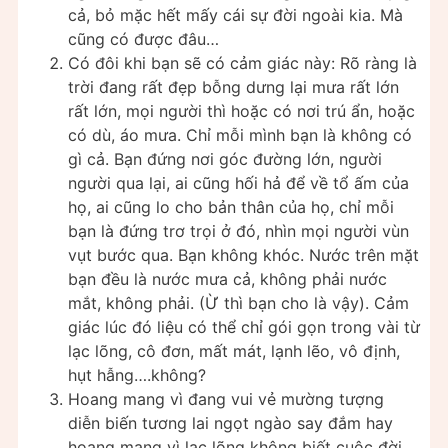
cả, bỏ mặc hết mấy cái sự đời ngoài kia. Mà
cũng có được đâu…
Có đôi khi bạn sẽ có cảm giác này: Rõ ràng là
trời đang rất đẹp bỗng dưng lại mưa rất lớn
rất lớn, mọi người thì hoặc có nơi trú ẩn, hoặc
có dù, áo mưa. Chỉ mỗi mình bạn là không có
gì cả. Bạn đứng nơi góc đường lớn, người
người qua lại, ai cũng hối hả để về tổ ấm của
họ, ai cũng lo cho bản thân của họ, chỉ mỗi
bạn là đứng trơ trọi ở đó, nhìn mọi người vùn
vụt bước qua. Bạn không khóc. Nước trên mặt
bạn đều là nước mưa cả, không phải nước
mắt, không phải. (Ừ thì bạn cho là vậy). Cảm
giác lúc đó liệu có thể chỉ gói gọn trong vài từ
lạc lõng, cô đơn, mất mát, lạnh lẽo, vô định,
hụt hẫng….không?
Hoang mang vì đang vui vẻ mường tượng
diễn biến tương lai ngọt ngào say đắm hay
hoang mang vì lạc lõng không biết cuộc đời