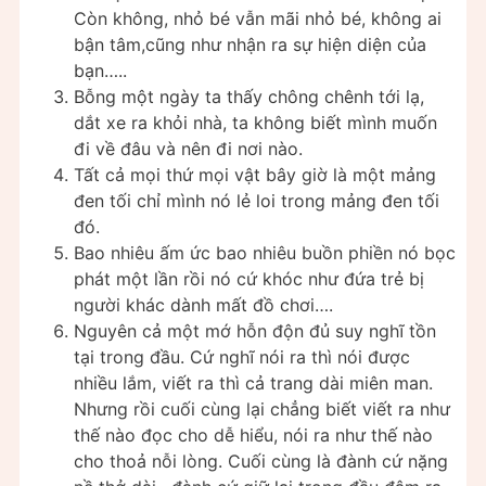
Còn không, nhỏ bé vẫn mãi nhỏ bé, không ai
bận tâm,cũng như nhận ra sự hiện diện của
bạn…..
Bỗng một ngày ta thấy chông chênh tới lạ,
dắt xe ra khỏi nhà, ta không biết mình muốn
đi về đâu và nên đi nơi nào.
Tất cả mọi thứ mọi vật bây giờ là một mảng
đen tối chỉ mình nó lẻ loi trong mảng đen tối
đó.
Bao nhiêu ấm ức bao nhiêu buồn phiền nó bọc
phát một lần rồi nó cứ khóc như đứa trẻ bị
người khác dành mất đồ chơi….
Nguyên cả một mớ hỗn độn đủ suy nghĩ tồn
tại trong đầu. Cứ nghĩ nói ra thì nói được
nhiều lắm, viết ra thì cả trang dài miên man.
Nhưng rồi cuối cùng lại chẳng biết viết ra như
thế nào đọc cho dễ hiểu, nói ra như thế nào
cho thoả nỗi lòng. Cuối cùng là đành cứ nặng