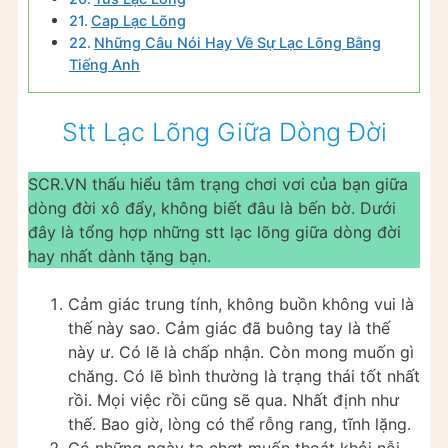
Cap Lạc Lõng
Những Câu Nói Hay Về Sự Lạc Lõng Bằng
Tiếng Anh
Stt Lạc Lõng Giữa Dòng Đời
SCR.VN thấu hiểu tâm trạng chơi vơi của bạn giữa
dòng đời xô đẩy, không biết đâu là bến bờ. Dưới
đây là tổng hợp những stt lạc lõng giữa dòng đời
hay nhất dành tặng bạn.
Cảm giác trung tính, không buồn không vui là
thế này sao. Cảm giác đã buông tay là thế
này ư. Có lẽ là chấp nhận. Còn mong muốn gì
chăng. Có lẽ bình thường là trạng thái tốt nhất
rồi. Mọi việc rồi cũng sẽ qua. Nhất định như
thế. Bao giờ, lòng có thể rỗng rang, tĩnh lặng.
Có những ngày ta chợt muốn thoát khỏi nỗi