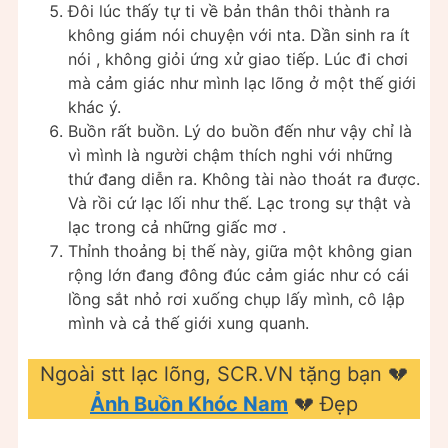
Đôi lúc thấy tự ti về bản thân thôi thành ra
không giám nói chuyện với nta. Dần sinh ra ít
nói , không giỏi ứng xử giao tiếp. Lúc đi chơi
mà cảm giác như mình lạc lõng ở một thế giới
khác ý.
Buồn rất buồn. Lý do buồn đến như vậy chỉ là
vì mình là người chậm thích nghi với những
thứ đang diễn ra. Không tài nào thoát ra được.
Và rồi cứ lạc lối như thế. Lạc trong sự thật và
lạc trong cả những giấc mơ .
Thỉnh thoảng bị thế này, giữa một không gian
rộng lớn đang đông đúc cảm giác như có cái
lồng sắt nhỏ rơi xuống chụp lấy mình, cô lập
mình và cả thế giới xung quanh.
Ngoài stt lạc lõng, SCR.VN tặng bạn 💔
Ảnh Buồn Khóc Nam
💔 Đẹp