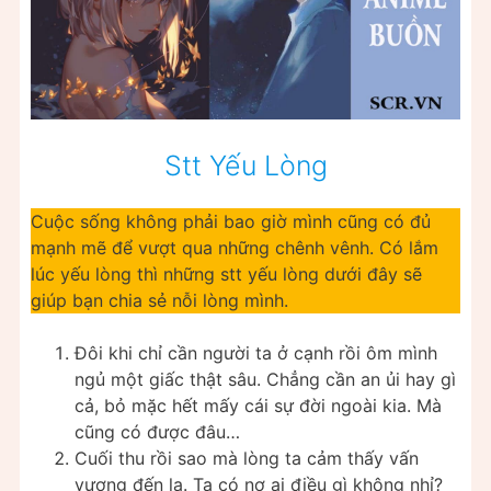
Stt Yếu Lòng
Cuộc sống không phải bao giờ mình cũng có đủ
mạnh mẽ để vượt qua những chênh vênh. Có lắm
lúc yếu lòng thì những stt yếu lòng dưới đây sẽ
giúp bạn chia sẻ nỗi lòng mình.
Đôi khi chỉ cần người ta ở cạnh rồi ôm mình
ngủ một giấc thật sâu. Chẳng cần an ủi hay gì
cả, bỏ mặc hết mấy cái sự đời ngoài kia. Mà
cũng có được đâu…
Cuối thu rồi sao mà lòng ta cảm thấy vấn
vương đến lạ. Ta có nợ ai điều gì không nhỉ?