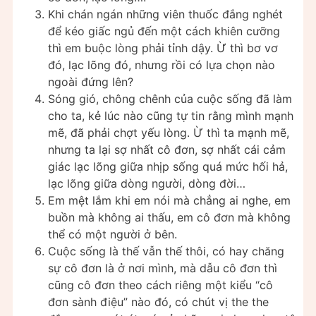
Khi chán ngán những viên thuốc đắng nghét
để kéo giấc ngủ đến một cách khiên cưỡng
thì em buộc lòng phải tỉnh dậy. Ừ thì bơ vơ
đó, lạc lõng đó, nhưng rồi có lựa chọn nào
ngoài đứng lên?
Sóng gió, chông chênh của cuộc sống đã làm
cho ta, kẻ lúc nào cũng tự tin rằng mình mạnh
mẽ, đã phải chợt yếu lòng. Ừ thì ta mạnh mẽ,
nhưng ta lại sợ nhất cô đơn, sợ nhất cái cảm
giác lạc lõng giữa nhịp sống quá mức hối hả,
lạc lõng giữa dòng người, dòng đời…
Em mệt lắm khi em nói mà chẳng ai nghe, em
buồn mà không ai thấu, em cô đơn mà không
thể có một người ở bên.
Cuộc sống là thế vẫn thế thôi, có hay chăng
sự cô đơn là ở nơi mình, mà dẫu cô đơn thì
cũng cô đơn theo cách riêng một kiểu “cô
đơn sành điệu” nào đó, có chút vị the the