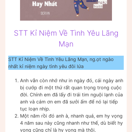
STT Kỉ Niệm Về Tình Yêu Lãng
Mạn
STT Kỉ Niệm Về Tình Yêu Lãng Mạn, ng.ọt ngào
nhất kỉ niệm ngày tình yêu đôi lứa
Anh vẫn còn nhớ như in ngày đó, cái ngày anh
bị cướp đi một thứ rất quan trọng trong cuộc
đời. Chính em đã lấy đi trái tim nguội lạnh của
anh và cám ơn em đã sưởi ấm để nó lại tiếp
tục loạn nhịp.
Một năm rồi đó anh à, nhanh quá, em hy vọng
4 năm sau này cũng nhanh như thế, dù biết hy
vọng cũng chỉ là hy vọng mà thôi.