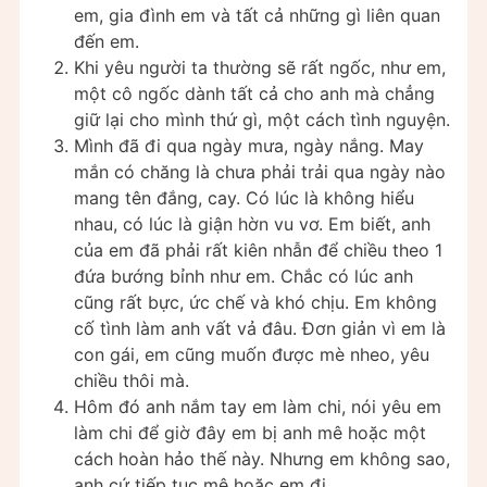
em, gia đình em và tất cả những gì liên quan
đến em.
Khi yêu người ta thường sẽ rất ngốc, như em,
một cô ngốc dành tất cả cho anh mà chẳng
giữ lại cho mình thứ gì, một cách tình nguyện.
Mình đã đi qua ngày mưa, ngày nắng. May
mắn có chăng là chưa phải trải qua ngày nào
mang tên đắng, cay. Có lúc là không hiểu
nhau, có lúc là giận hờn vu vơ. Em biết, anh
của em đã phải rất kiên nhẫn để chiều theo 1
đứa bướng bỉnh như em. Chắc có lúc anh
cũng rất bực, ức chế và khó chịu. Em không
cố tình làm anh vất vả đâu. Đơn giản vì em là
con gái, em cũng muốn được mè nheo, yêu
chiều thôi mà.
Hôm đó anh nắm tay em làm chi, nói yêu em
làm chi để giờ đây em bị anh mê hoặc một
cách hoàn hảo thế này. Nhưng em không sao,
anh cứ tiếp tục mê hoặc em đi..