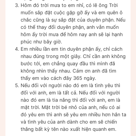
Hôm đó trời mưa to em nhỉ, có lẽ ông Trời
muốn sắp đặt cuộc gặp gỡ ấy và em quên ô
chắc cũng là sự sắp đặt của duyên phận. Nếu
có thể thay đổi duyên phận, anh vẫn muốn
hôm ấy trời mưa để hôm nay anh sẽ lại hạnh
phúc như bây giờ.
Em nhiều lần em tin duyên phận ấy, chỉ cách
nhau đúng trong một giây. Chỉ cần anh không
bước tới, em chẳng quay đầu thì mình đã
không nhìn thấy nhau. Cám ơn anh đã tìm
thấy em vào cách đây 365 ngày.
Nếu đối với người nào đó em là tình yêu thì
đối với anh, em là tất cả. Nếu đối với người
nào đó em là tia nắng thì đối với anh, em là
mặt trời. Mặt trời bé nhỏ của anh, nếu có ai
đó yêu em thì anh sẽ yêu em nhiều hơn hắn ta
và tình yêu của anh dành cho em sẽ chiến
thắng bất kỳ tên nào xuất hiện quanh em.