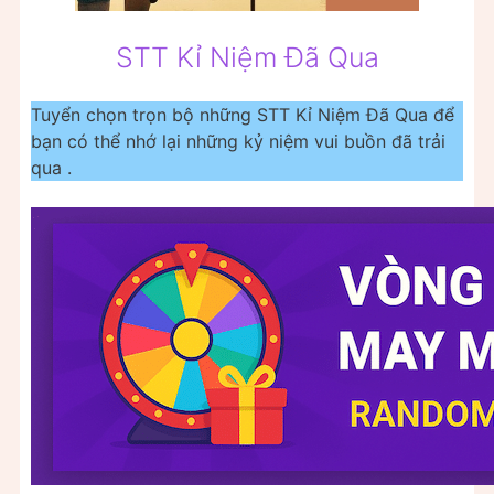
STT Kỉ Niệm Đã Qua
Tuyển chọn trọn bộ những STT Kỉ Niệm Đã Qua để
bạn có thể nhớ lại những kỷ niệm vui buồn đã trải
qua .