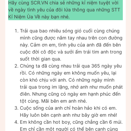
Hãy cùng SCR.VN chia sẻ những kỉ niệm tuyệt vời
về ngày tình yêu của đôi lứa thông qua những STT
Kỉ Niệm Ùa Về này bạn nhé.
Trải qua bao nhiêu sóng gió cuối cùng chúng
mình cũng được nắm tay nhau trên con đường
này. Cảm ơn em, tình yêu của anh đã đến bên
cuộc đời cô độc và sưởi ấm trái tim anh trong
suốt thời gian qua.
Chúng ta đã cùng nhau trải qua 365 ngày yêu
rồi. Có những ngày em không muốn yêu, lại
còn khó chịu với anh. Có những ngày mình
trải qua trong im lặng, nhớ anh như muốn phát
điên. Nhưng cũng có ngày em hạnh phúc đến
tột cùng. Mãi bên em anh nhé.
Cuộc sống của anh chỉ hoàn hảo khi có em.
Hãy luôn bên cạnh anh như bây giờ em nhé!
Em không cần hot boy, cũng chẳng cần 6 múi.
Em chỉ cần một người có thể bên cạnh cùng