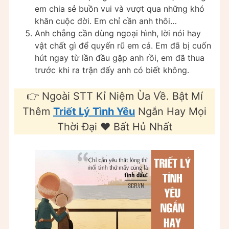
em chia sẻ buồn vui và vượt qua những khó
khăn cuộc đời. Em chỉ cần anh thôi…
Anh chẳng cần dùng ngoại hình, lời nói hay
vật chất gì để quyến rũ em cả. Em đã bị cuốn
hút ngay từ lần đầu gặp anh rồi, em đã thua
trước khi ra trận đấy anh có biết không.
👉 Ngoài STT Kỉ Niệm Ùa Về. Bật Mí
Thêm
Triết Lý Tình Yêu
Ngắn Hay Mọi
Thời Đại ❤️ Bất Hủ Nhất