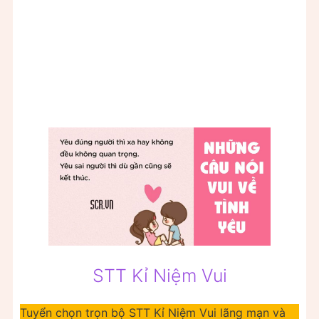
STT Kỉ Niệm Vui
Tuyển chọn trọn bộ STT Kỉ Niệm Vui lãng mạn và