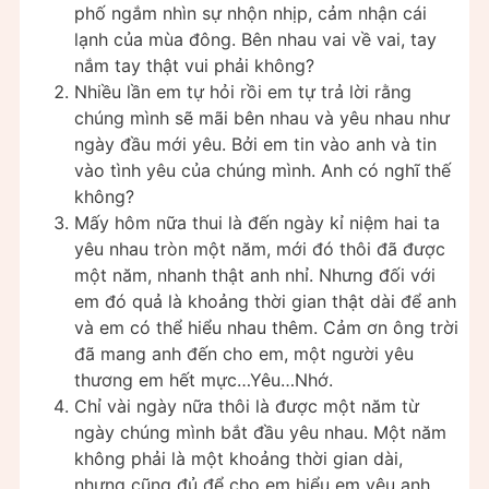
phố ngắm nhìn sự nhộn nhịp, cảm nhận cái
lạnh của mùa đông. Bên nhau vai về vai, tay
nắm tay thật vui phải không?
Nhiều lần em tự hỏi rồi em tự trả lời rằng
chúng mình sẽ mãi bên nhau và yêu nhau như
ngày đầu mới yêu. Bởi em tin vào anh và tin
vào tình yêu của chúng mình. Anh có nghĩ thế
không?
Mấy hôm nữa thui là đến ngày kỉ niệm hai ta
yêu nhau tròn một năm, mới đó thôi đã được
một năm, nhanh thật anh nhỉ. Nhưng đối với
em đó quả là khoảng thời gian thật dài để anh
và em có thể hiểu nhau thêm. Cảm ơn ông trời
đã mang anh đến cho em, một người yêu
thương em hết mực…Yêu…Nhớ.
Chỉ vài ngày nữa thôi là được một năm từ
ngày chúng mình bắt đầu yêu nhau. Một năm
không phải là một khoảng thời gian dài,
nhưng cũng đủ để cho em hiểu em yêu anh