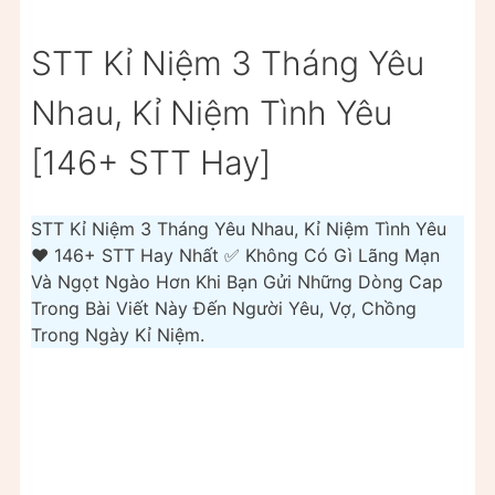
STT Kỉ Niệm 3 Tháng Yêu
Nhau, Kỉ Niệm Tình Yêu
[146+ STT Hay]
STT Kỉ Niệm 3 Tháng Yêu Nhau, Kỉ Niệm Tình Yêu
❤️ 146+ STT Hay Nhất ✅ Không Có Gì Lãng Mạn
Và Ngọt Ngào Hơn Khi Bạn Gửi Những Dòng Cap
Trong Bài Viết Này Đến Người Yêu, Vợ, Chồng
Trong Ngày Kỉ Niệm.