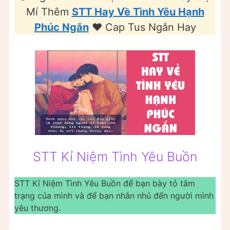
Mí Thêm
STT Hay Về Tình Yêu Hạnh
Phúc Ngắn
❤️ Cap Tus Ngắn Hay
STT Kỉ Niệm Tình Yêu Buồn
STT Kỉ Niệm Tình Yêu Buồn để bạn bày tỏ tâm
trạng của mình và để bạn nhắn nhủ đến người mình
yêu thương.